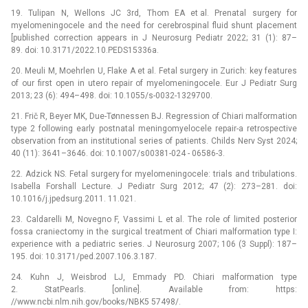
19. Tulipan N, Wellons JC 3rd, Thom EA et al. Prenatal surgery for
myelomeningocele and the need for cerebrospinal fluid shunt placement
[published correction appears in J Neurosurg Pediatr 2022; 31 (1): 87–
89. doi: 10.3171/2022.10.PEDS15336a.
20. Meuli M, Moehrlen U, Flake A et al. Fetal surgery in Zurich: key features
of our first open in utero repair of myelomeningocele. Eur J Pediatr Surg
2013; 23 (6): 494–498. doi: 10.1055/s-0032-1329700.
21. Frič R, Beyer MK, Due-Tønnessen BJ. Regression of Chiari malformation
type 2 following early postnatal meningomyelocele repair-a retrospective
observation from an institutional series of patients. Childs Nerv Syst 2024;
40 (11): 3641–3646. doi: 10.1007/s00381-024 -⁠ 06586-3.
22. Adzick NS. Fetal surgery for myelomeningocele: trials and tribulations.
Isabella Forshall Lecture. J Pediatr Surg 2012; 47 (2): 273–281. doi:
10.1016/j.jpedsurg.2011. 11.021.
23. Caldarelli M, Novegno F, Vassimi L et al. The role of limited posterior
fossa craniectomy in the surgical treatment of Chiari malformation type I:
experience with a pediatric series. J Neurosurg 2007; 106 (3 Suppl): 187–
195. doi: 10.3171/ped.2007.106.3.187.
24. Kuhn J, Weisbrod LJ, Emmady PD. Chiari malformation type
2. StatPearls. [online]. Available from: https:
//www.ncbi.nlm.nih.gov/books/NBK5 57498/.