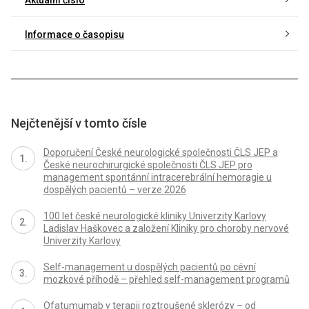
Informace o časopisu
Nejčtenější v tomto čísle
Doporučení České neurologické společnosti ČLS JEP a
České neurochirurgické společnosti ČLS JEP pro
management spontánní intracerebrální hemoragie u
dospělých pacientů – verze 2026
100 let české neurologické kliniky Univerzity Karlovy
Ladislav Haškovec a založení Kliniky pro choroby nervové
Univerzity Karlovy
Self-management u dospělých pacientů po cévní
mozkové příhodě – přehled self-management programů
Ofatumumab v terapii roztroušené sklerózy – od