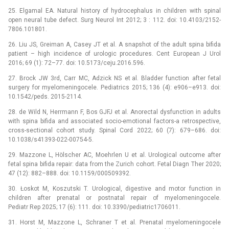
25. Elgamal EA. Natural history of hydrocephalus in children with spinal
open neural tube defect. Surg Neurol Int 2012; 3 : 112. doi: 10.4103/2152-
7806.101801.
26. Liu JS, Greiman A, Casey JT et al. A snapshot of the adult spina bifida
patient –⁠ high incidence of urologic procedures. Cent European J Urol
2016; 69 (1): 72–77. doi: 10.5173/ceju.2016.596.
27. Brock JW 3rd, Carr MC, Adzick NS et al. Bladder function after fetal
surgery for myelomeningocele. Pediatrics 2015; 136 (4): e906–e913. doi:
10.1542/peds. 2015-2114.
28. de Wild N, Herrmann F, Bos GJFJ et al. Anorectal dysfunction in adults
with spina bifida and associated socio-emotional factors-a retrospective,
cross-sectional cohort study. Spinal Cord 2022; 60 (7): 679–686. doi:
10.1038/s41393-022-00754-5.
29. Mazzone L, Hölscher AC, Moehrlen U et al. Urological outcome after
fetal spina bifida repair: data from the Zurich cohort. Fetal Diagn Ther 2020;
47 (12): 882–888. doi: 10.1159/000509392.
30. Łoskot M, Koszutski T. Urological, digestive and motor function in
children after prenatal or postnatal repair of myelomeningocele.
Pediatr Rep 2025; 17 (6): 111. doi: 10.3390/pediatric1706011.
31. Horst M, Mazzone L, Schraner T et al. Prenatal myelomeningocele