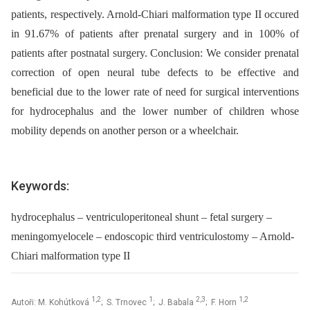
patients, respectively. Arnold-Chiari malformation type II occured
in 91.67% of patients after prenatal surgery and in 100% of
patients after postnatal surgery. Conclusion: We consider prenatal
correction of open neural tube defects to be effective and
beneficial due to the lower rate of need for surgical interventions
for hydrocephalus and the lower number of children whose
mobility depends on another person or a wheelchair.
Keywords:
hydrocephalus – ventriculoperitoneal shunt – fetal surgery –
meningomyelocele – endoscopic third ventriculostomy – Arnold-
Chiari malformation type II
1,2
1
2,3
1,2
Autoři: M. Kohútková
; S. Trnovec
; J. Babala
; F. Horn