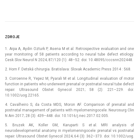
ZDROJE
1. Arpa A, Aydin Ozturk P, Asena M et al. Retrospective evaluation and one
year monitoring of 58 patients according to neural tube defect etiology.
Cesk Slov Neurol N 2024; 87/120 (1): 48–52. doi: 10.48095/cccsnn202448.
2. Horn F. Detská chirurgia. Bratislava: Slovak Academic Press 2014 : 568.
3. Corroenne R, Yepez M, Pyarali M et al. Longitudinal evaluation of motor
function in patients who underwent prenatal or postnatal neural tube defect
repair. Ultrasound Obstet Gynecol 2021; 58 (2): 221–229. doi:
10.1002/uog.22165.
4. Cavalheiro S, da Costa MDS, Moron AF. Comparison of prenatal and
postnatal management of patients with myelomeningocele. Neurosurg Clin
N Am 2017; 28 (3): 439–448. doi: 10.1016/j.nec.2017.02.005.
5. Bruzek AK, Koller GM, Karuparti S et al. MRI analysis of
neurodevelopmental anatomy in myelomeningocele: prenatal vs postnatal
repair. Ultrasound Obstet Gynecol 2024; 64 (3): 362–373. doi: 10.1002/uog.