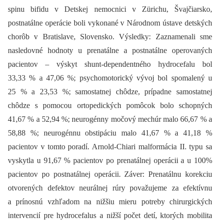
spinu bifidu v Detskej nemocnici v Zürichu, Švajčiarsko,
postnatálne operácie boli vykonané v Národnom ústave detských
chorôb v Bratislave, Slovensko. Výsledky: Zaznamenali sme
nasledovné hodnoty u prenatálne a postnatálne operovaných
pacientov –⁠ výskyt shunt-dependentného hydrocefalu bol
33,33 % a 47,06 %; psychomotorický vývoj bol spomalený u
25 % a 23,53 %; samostatnej chôdze, prípadne samostatnej
chôdze s pomocou ortopedických pomôcok bolo schopných
41,67 % a 52,94 %; neurogénny močový mechúr malo 66,67 % a
58,88 %; neurogénnu obstipáciu malo 41,67 % a 41,18 %
pacientov v tomto poradí. Arnold-Chiari malformácia II. typu sa
vyskytla u 91,67 % pacientov po prenatálnej operácii a u 100%
pacientov po postnatálnej operácii. Záver: Prenatálnu korekciu
otvorených defektov neurálnej rúry považujeme za efektívnu
a prínosnú vzhľadom na nižšiu mieru potreby chirurgických
intervencií pre hydrocefalus a nižší počet detí, ktorých mobilita