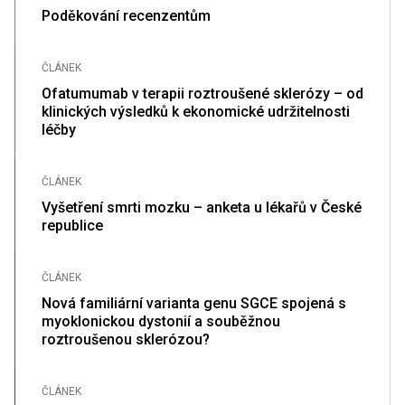
Poděkování recenzentům
ČLÁNEK
Ofatumumab v terapii roztroušené sklerózy – od
klinických výsledků k ekonomické udržitelnosti
léčby
ČLÁNEK
Vyšetření smrti mozku – anketa u lékařů v České
republice
ČLÁNEK
Nová familiární varianta genu SGCE spojená s
myoklonickou dystonií a souběžnou
roztroušenou sklerózou?
ČLÁNEK