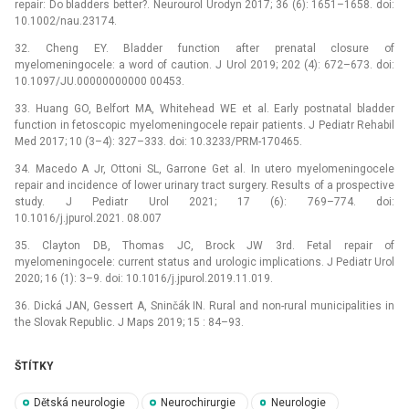
repair: Do bladders better?. Neurourol Urodyn 2017; 36 (6): 1651–1658. doi:
10.1002/nau.23174.
32. Cheng EY. Bladder function after prenatal closure of
myelomeningocele: a word of caution. J Urol 2019; 202 (4): 672–673. doi:
10.1097/JU.00000000000 00453.
33. Huang GO, Belfort MA, Whitehead WE et al. Early postnatal bladder
function in fetoscopic myelomeningocele repair patients. J Pediatr Rehabil
Med 2017; 10 (3–4): 327–333. doi: 10.3233/PRM-170465.
34. Macedo A Jr, Ottoni SL, Garrone Get al. In utero myelomeningocele
repair and incidence of lower urinary tract surgery. Results of a prospective
study. J Pediatr Urol 2021; 17 (6): 769–774. doi:
10.1016/j.jpurol.2021. 08.007
35. Clayton DB, Thomas JC, Brock JW 3rd. Fetal repair of
myelomeningocele: current status and urologic implications. J Pediatr Urol
2020; 16 (1): 3–9. doi: 10.1016/j.jpurol.2019.11.019.
36. Dická JAN, Gessert A, Sninčák IN. Rural and non-rural municipalities in
the Slovak Republic. J Maps 2019; 15 : 84–93.
ŠTÍTKY
Dětská neurologie
Neurochirurgie
Neurologie