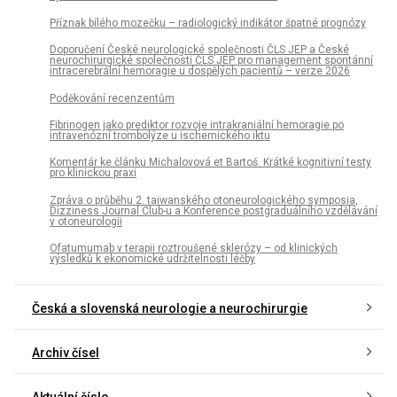
Příznak bílého mozečku – radiologický indikátor špatné prognózy
Doporučení České neurologické společnosti ČLS JEP a České
neurochirurgické společnosti ČLS JEP pro management spontánní
intracerebrální hemoragie u dospělých pacientů – verze 2026
Poděkování recenzentům
Fibrinogen jako prediktor rozvoje intrakraniální hemoragie po
intravenózní trombolýze u ischemického iktu
Komentár ke článku Michalovová et Bartoš. Krátké kognitivní testy
pro klinickou praxi
Zpráva o průběhu 2. taiwanského otoneurologického symposia,
Dizziness Journal Club-u a Konference postgraduálního vzdělávání
v otoneurologii
Ofatumumab v terapii roztroušené sklerózy – od klinických
výsledků k ekonomické udržitelnosti léčby
Česká a slovenská neurologie a neurochirurgie
Archiv čísel
Aktuální číslo