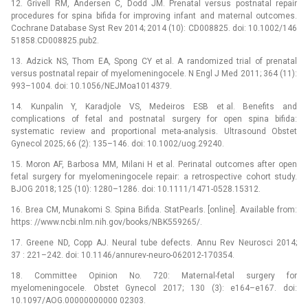
12. Grivell RM, Andersen C, Dodd JM. Prenatal versus postnatal repair
procedures for spina bifida for improving infant and maternal outcomes.
Cochrane Database Syst Rev 2014; 2014 (10): CD008825. doi: 10.1002/146
51858.CD008825.pub2.
13. Adzick NS, Thom EA, Spong CY et al. A randomized trial of prenatal
versus postnatal repair of myelomeningocele. N Engl J Med 2011; 364 (11):
993–1004. doi: 10.1056/NEJMoa1014379.
14. Kunpalin Y, Karadjole VS, Medeiros ESB et al. Benefits and
complications of fetal and postnatal surgery for open spina bifida:
systematic review and proportional meta-analysis. Ultrasound Obstet
Gynecol 2025; 66 (2): 135–146. doi: 10.1002/uog.29240.
15. Moron AF, Barbosa MM, Milani H et al. Perinatal outcomes after open
fetal surgery for myelomeningocele repair: a retrospective cohort study.
BJOG 2018; 125 (10): 1280–1286. doi: 10.1111/1471-0528.15312.
16. Brea CM, Munakomi S. Spina Bifida. StatPearls. [online]. Available from:
https: //www.ncbi.nlm.nih.gov/books/NBK559265/.
17. Greene ND, Copp AJ. Neural tube defects. Annu Rev Neurosci 2014;
37 : 221–242. doi: 10.1146/annurev-neuro-062012-170354.
18. Committee Opinion No. 720: Maternal-fetal surgery for
myelomeningocele. Obstet Gynecol 2017; 130 (3): e164–e167. doi:
10.1097/AOG.00000000000 02303.