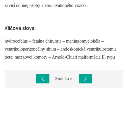
závisí od inej osoby alebo invalidného vozíka.
Klíčová slova:
hydrocefalus – fetálna chirurgia – meningomyelokéla –
ventrikuloperitoneálny shunt – endoskopická ventrikulostómia
tretej mozgovej komory – Arnold-Chiari malformácia II. typu
Stránka
z