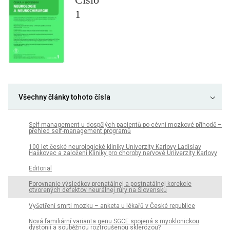
1
Všechny články tohoto čísla
Self-management u dospělých pacientů po cévní mozkové příhodě –
přehled self-management programů
100 let české neurologické kliniky Univerzity Karlovy Ladislav
Haškovec a založení Kliniky pro choroby nervové Univerzity Karlovy
Editorial
Porovnanie výsledkov prenatálnej a postnatálnej korekcie
otvorených defektov neurálnej rúry na Slovensku
Vyšetření smrti mozku – anketa u lékařů v České republice
Nová familiární varianta genu SGCE spojená s myoklonickou
dystonií a souběžnou roztroušenou sklerózou?