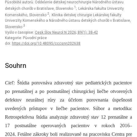
Působiště autorů: Oddelenie detskej neurochirurgie Národného ústavu
1
detských chorôb v Bratislave, Slovensko
; Lekárska fakulta Univerzity
2
Komenského, Slovensko
; Klinika detskej chirurgie Lekárskej fakulty
Univerzity Komenského a Národného ústavu detských chorôb v Bratislave,
3
Slovensko
Vyšlo v časopise:
Cesk Slov Neurol N 2026; 89(1): 38-42
Kategorie: Původní práce
doi:
https://doi.org/10.48095/cccsnn202638
Souhrn
Cieľ:
Štúdia porovnáva zdravotný stav pediatrických pacientov
po prenatálnej a po postnatálnej chirurgickej liečbe otvorených
defektov neurálnej rúry za účelom porovnania úspešnosti
uvedených prístupov v liečbe pacientov. Súbor a metodika:
Retrospektívna štúdia analyzuje zdravotný stav 12 prenatálne a
17 postnatálne operovaných pacientov v rokoch 2016–
2024. Fetálne zákroky boli realizované na pracovisku Centra pre