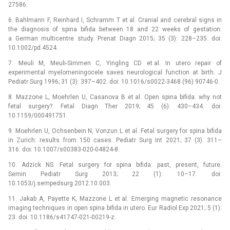
27586.
6. Bahlmann F, Reinhard I, Schramm T et al. Cranial and cerebral signs in
the diagnosis of spina bifida between 18 and 22 weeks of gestation:
a German multicentre study. Prenat Diagn 2015; 35 (3): 228–235. doi:
10.1002/pd.4524.
7. Meuli M, Meuli-Simmen C, Yingling CD et al. In utero repair of
experimental myelomeningocele saves neurological function at birth. J
Pediatr Surg 1996; 31 (3): 397–402. doi: 10.1016/s0022-3468 (96) 90746-0.
8. Mazzone L, Moehrlen U, Casanova B et al. Open spina bifida: why not
fetal surgery?. Fetal Diagn Ther 2019; 45 (6): 430–434. doi:
10.1159/000491751.
9. Moehrlen U, Ochsenbein N, Vonzun L et al. Fetal surgery for spina bifida
in Zurich: results from 150 cases. Pediatr Surg Int 2021; 37 (3): 311–
316. doi: 10.1007/s00383-020-04824-8.
10. Adzick NS. Fetal surgery for spina bifida: past, present, future.
Semin Pediatr Surg 2013; 22 (1): 10–17. doi:
10.1053/j.sempedsurg.2012.10.003.
11. Jakab A, Payette K, Mazzone L et al. Emerging magnetic resonance
imaging techniques in open spina bifida in utero. Eur Radiol Exp 2021; 5 (1):
23. doi: 10.1186/s41747-021-00219-z.