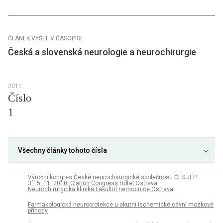
ČLÁNEK VYŠEL V ČASOPISE
Česká a slovenská neurologie a neurochirurgie
2011
Číslo
1
Všechny články tohoto čísla
Výroční kongres České neurochirurgické společnosti ČLS JEP
3.–5. 11. 2010, Clarion Congress Hotel Ostrava
Neurochirurgická klinika Fakultní nemocnice Ostrava
Farmakologická neuroprotekce u akutní ischemické cévní mozkové
příhody