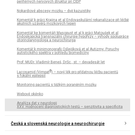
periférnych nervových štruktúr pri CIDP
Nokardiové abscesy mozku – dvě kazuistiky
Komentář k práci Krajina et al Endovaskulární rekanalizace při léčbě
akutních uzávěrů mozkových tepen
Komentář ke komentáři Masopust et al k práci Matoušek et al
Endoskopická transnazální chirurgie hypofýzy – výhody spolupráce
otorinolaryngologa a neurochirurga
Komentář k minimonografii Ošlejšková et al Autizmy: Poruchy
autistického spektra v pohledu biomedicíny
Prof. MUDr. Vladimír Beneš, DrSc., st. – devadesát let
®
Lacosamid (Vimpat
) – nový lék pro přídatnou léčbu pacientů
s fokální epilepsií
Monitoring pacientů s těžkým poraněním mozku
Webové okénko
Analýza dat v neurologii
XXV. Hodnocení diagnostických testů – senzitivita a specificita
Česká a slovenská neurologie a neurochirurgie