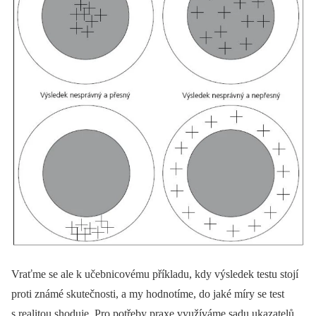
Vraťme se ale k učebnicovému příkladu, kdy výsledek testu stojí
proti známé skutečnosti, a my hodnotíme, do jaké míry se test
s realitou shoduje. Pro potřeby praxe využíváme sadu ukazatelů,