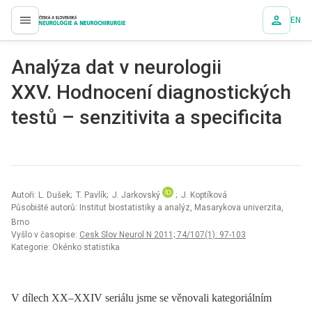
EN
proLékaře.cz
Analýza dat v neurologii
XXV. Hodnocení diagnostických
testů – senzitivita a specificita
Autoři: L. Dušek; T. Pavlík; J. Jarkovský
; J. Koptíková
Působiště autorů: Institut biostatistiky a analýz, Masarykova univerzita,
Brno
Vyšlo v časopise:
Cesk Slov Neurol N 2011; 74/107(1): 97-103
Kategorie: Okénko statistika
V dílech XX–XXIV seriálu jsme se věnovali kategoriálním