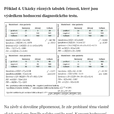
Příklad 4. Ukázky různých tabulek četností, které jsou
výsledkem hodnocení diagnostického testu.
Na závěr si dovolíme připomenout, že zde probírané téma vlastně
až tak nové pro čtenáře našeho seriálu není. Koncept hodnocení