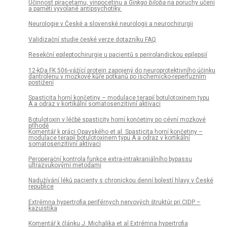
Účinnost piracetamu, vinpocetinu a
Ginkgo biloba
na poruchy učení
a paměti vyvolané antipsychotiky.
Neurologie v České a slovenské neurologii a neurochirurgii
Validizační studie české verze dotazníku FAQ
Resekční epileptochirurgie u pacientů s perirolandickou epilepsií
12-kDa FK 506-vážící protein zapojený do neuroprotektivního účinku
dantrolenu v mozkové kůře potkanů po ischemicko-reperfuzním
postižení
Spasticita horní končetiny – modulace terapií botulotoxinem typu
A a odraz v kortikální somatosenzitivní aktivaci
Botulotoxin v léčbě spasticity horní končetiny po cévní mozkové
příhodě
Komentář k práci Opavského et al. Spasticita horní končetiny –
modulace terapií botulotoxinem typu A a odraz v kortikální
somatosenzitivní aktivaci
Peroperační kontrola funkce extra-intrakraniálního bypassu
ultrazvukovými metodami
Nadužívání léků pacienty s chronickou denní bolestí hlavy v České
republice
Extrémna hypertrofia periférnych nervových štruktúr pri CIDP –
kazuistika
Komentář k článku J. Michalika et al Extrémna hypertrofia