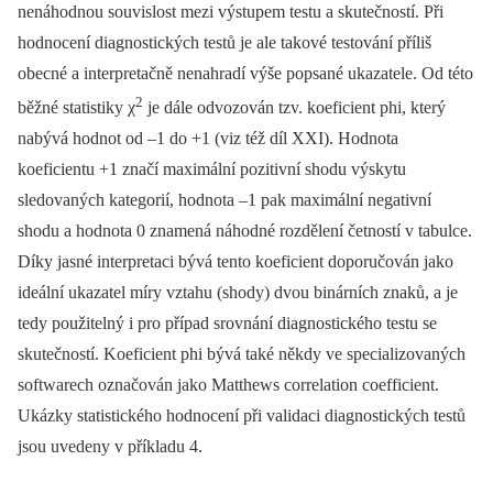
nenáhodnou souvislost mezi výstupem testu a skutečností. Při
hodnocení diagnostických testů je ale takové testování příliš
obecné a interpretačně nenahradí výše popsané ukazatele. Od této
2
běžné statistiky χ
je dále odvozován tzv. koeficient phi, který
nabývá hodnot od –1 do +1 (viz též díl XXI). Hodnota
koeficientu +1 značí maximální pozitivní shodu výskytu
sledovaných kategorií, hodnota –1 pak maximální negativní
shodu a hodnota 0 znamená náhodné rozdělení četností v tabulce.
Díky jasné interpretaci bývá tento koe­ficient doporučován jako
ideální ukazatel míry vztahu (shody) dvou binárních znaků, a je
tedy použitelný i pro případ srovnání dia­gnostického testu se
skutečností. Koefi­cient phi bývá také někdy ve specializovaných
softwarech označován jako Matthews correlation coefficient.
Ukázky statistického hodnocení při validaci diagnostických testů
jsou uvedeny v příkladu 4.