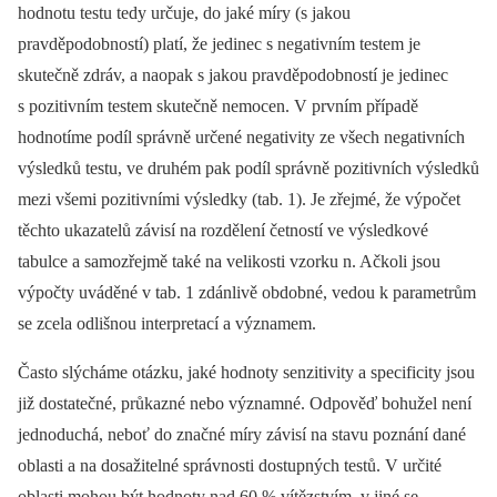
hodnotu testu tedy určuje, do jaké míry (s jakou
pravděpodobností) platí, že jedinec s negativním testem je
skutečně zdráv, a naopak s jakou pravděpodobností je jedinec
s pozitivním testem skutečně nemocen. V prvním případě
hodnotíme podíl správně určené negativity ze všech negativních
výsledků testu, ve druhém pak podíl správně pozitivních výsledků
mezi všemi pozitivními výsledky (tab. 1). Je zřejmé, že výpočet
těchto ukazatelů závisí na rozdělení četností ve výsledkové
tabulce a samozřejmě také na velikosti vzorku n. Ačkoli jsou
výpočty uváděné v tab. 1 zdánlivě obdobné, vedou k parametrům
se zcela odlišnou interpretací a významem.
Často slýcháme otázku, jaké hodnoty senzitivity a specificity jsou
již dostatečné, průkazné nebo významné. Odpověď bohužel není
jednoduchá, neboť do značné míry závisí na stavu poznání dané
oblasti a na dosažitelné správnosti dostupných testů. V určité
oblasti mohou být hodnoty nad 60 % vítězstvím, v jiné se