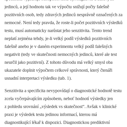
jedinců, a její hodnotu tak ve výpočtu snižují počty falešně
pozitivních osob, tedy zdravých jedinců nesprávně označených za
nemocné. Není tedy pravda, že roste-li počet pozitivních výsledků
testu, musí automaticky narůstat jeho senzitivita. Tento trend
neplatí zejména tehdy, je-li velký podíl výsledků pozitivních
falešně anebo je v daném experimentu velký podíl falešných
negativit (tedy ve skutečnosti nemocných jedinců, které ale test
neurčil jako pozitivní). Z tohoto důvodu má velký smysl oba
ukazatele doplnit výpočtem celkové správnosti, který čtenáři
usnadní interpretaci výsledku (tab. 1).
Senzitivita a specificita nevypovídají o diagnostické hodnotě testu
zcela vyčerpávajícím způsobem, neboť hodnotí výsledky jen
z pohledu srovnání „výsledek vs skutečnost“. Avšak v klinické
praxi je výsledek testu jedinou informací, kterou má
diagnostikující lékař k dispozici. Diagnostickou prediktivní