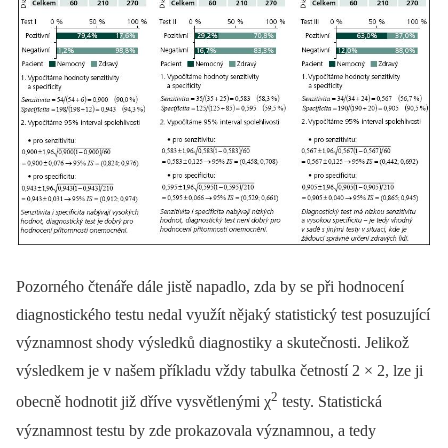
Pozorného čtenáře dále jistě napadlo, zda by se při hodnocení
diagnostického testu nedal využít nějaký statistický test posuzující
významnost shody výsledků diagnostiky a skutečnosti. Jelikož
výsledkem je v našem příkladu vždy tabulka četností 2 × 2, lze ji
2
obecně hodnotit již dříve vysvětlenými χ
testy. Statistická
významnost testu by zde prokazovala významnou, a tedy