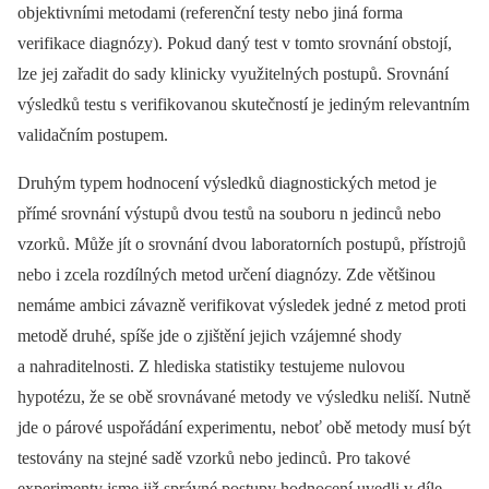
objektivními metodami (referenční testy nebo jiná forma
verifikace diagnózy). Pokud daný test v tomto srovnání obstojí,
lze jej zařadit do sady klinicky využitelných postupů. Srovnání
výsledků testu s verifikovanou skutečností je jediným relevantním
validačním postupem.
Druhým typem hodnocení výsledků diagnostických metod je
přímé srovnání výstupů dvou testů na souboru n jedinců nebo
vzorků. Může jít o srovnání dvou laboratorních postupů, přístrojů
nebo i zcela rozdílných metod určení diagnózy. Zde většinou
nemáme ambici závazně verifikovat výsledek jedné z metod proti
metodě druhé, spíše jde o zjištění jejich vzájemné shody
a nahraditelnosti. Z hlediska statistiky testujeme nulovou
hypotézu, že se obě srovnávané metody ve výsledku neliší. Nutně
jde o párové uspořádání experimentu, neboť obě metody musí být
testovány na stejné sadě vzorků nebo jedinců. Pro takové
experimenty jsme již správné postupy hodnocení uvedli v díle