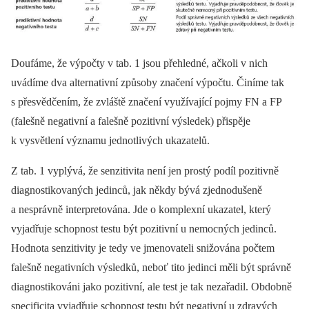
Doufáme, že výpočty v tab. 1 jsou přehledné, ačkoli v nich
uvádíme dva alternativní způsoby značení výpočtu. Činíme tak
s přesvědčením, že zvláště značení využívající pojmy FN a FP
(falešně negativní a falešně pozitivní výsledek) přispěje
k vysvětlení významu jednotlivých ukazatelů.
Z tab. 1 vyplývá, že senzitivita není jen prostý podíl pozitivně
diagnostikovaných jedinců, jak někdy bývá zjednodušeně
a nesprávně interpretována. Jde o komplexní ukazatel, který
vyjadřuje schopnost testu být pozitivní u nemocných jedinců.
Hodnota senzitivity je tedy ve jmenovateli snižována počtem
falešně negativních výsledků, neboť tito jedinci měli být správně
diagnostikováni jako pozitivní, ale test je tak nezařadil. Obdobně
specificita vyjadřuje schopnost testu být negativní u zdravých