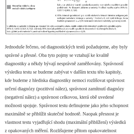
Jednoduše řečeno, od diagnostických testů požadujeme, aby byly
správné a přesné. Oba tyto pojmy se vztahují ke kvalitě
diagnostiky a někdy bývají nesprávně zaměňovány. Správností
výsledku testu se budeme zabývat v dalším textu této kapitoly,
kde budeme z hlediska diagnostiky nemoci rozlišovat správnost
určení diagnózy (pozitivní nález), správnost zamítnutí diagnózy
(negativní nález) a správnost celkovou, která obě uvedené
možnosti spojuje. Správnost testu definujeme jako jeho schopnost
maximálně se přiblížit skutečné hodnotě. Naopak přesnost je
vlastnost testu vyjadřující shodu (maximální přiblížení) výsledků
z opakovaných měření. Rozlišujeme přitom opakovatelnost