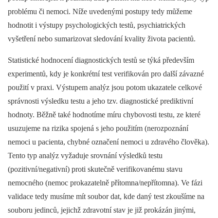
problému či nemoci. Níže uvedenými postupy tedy můžeme
hodnotit i výstupy psychologických testů, psychiatrických
vyšetření nebo sumarizovat sledování kvality života pacientů.
Statistické hodnocení diagnostických testů se týká především
experimentů, kdy je konkrétní test verifikován pro další závazné
použití v praxi. Výstupem analýz jsou potom ukazatele celkové
správnosti výsledku testu a jeho tzv. diagnostické prediktivní
hodnoty. Běžně také hodnotíme míru chybovosti testu, ze které
usuzujeme na rizika spojená s jeho použitím (nerozpoznání
nemoci u pacienta, chybné označení nemoci u zdravého člověka).
Tento typ analýz vyžaduje srovnání výsledků testu
(pozitivní/negativní) proti skutečně verifikovanému stavu
nemocného (nemoc prokazatelně přítomna/nepřítomna). Ve fázi
validace tedy musíme mít soubor dat, kde daný test zkoušíme na
souboru jedinců, jejichž zdravotní stav je již prokázán jinými,