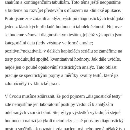
znakům a kontingenčním tabulkám. Toto téma ještě neopustíme
a budeme ho rozvíjet především s důrazem na klinické aplikace.
Proto jsme zde zařadili analýzu výstupů diagnostických testů jako
jeden z klasických příkladů hodnocení tabulek četností. Nejprve
se budeme věnovat diagnostickým testům, jejichž výstupem jsou
kategoriální data (tedy výstupy ve formě ano/ne;
pozitivní//negativní), v dalších kapitolách seriálu se zaměříme na
testy produkující spojité, kvantitativní hodnoty. Jak dále uvidíte,
nejde jen o pouhé opakování statistických analýz. Tato oblast
pracuje se specifickými pojmy a měřítky kvality testů, které již
zdomácněly i v klinické praxi.
V úvodu musíme zdůraznit, že pod pojmem „diagnostické testy“
zde nemyslíme jen laboratorní postupy vedoucí k analýzám
odebraných vzorků tkání. Stejný typ výsledků vyžadující stejné
hodnocení nabízí jakýkoli metodicky jasně popsaný diagnostický
postup směřující k poznání, zda pacient má nebo nemá nějaký typ