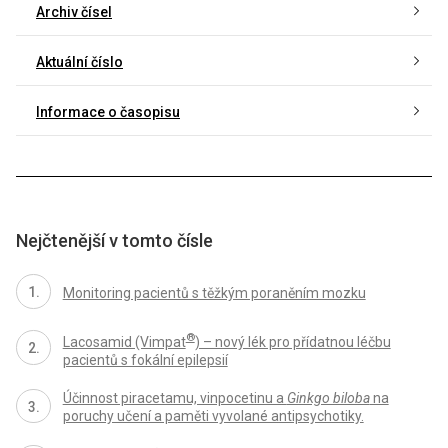
Archiv čísel
Aktuální číslo
Informace o časopisu
Nejčtenější v tomto čísle
Monitoring pacientů s těžkým poraněním mozku
®
Lacosamid (Vimpat
) – nový lék pro přídatnou léčbu
pacientů s fokální epilepsií
Účinnost piracetamu, vinpocetinu a
Ginkgo biloba
na
poruchy učení a paměti vyvolané antipsychotiky.