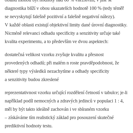
diagnostika blíží v obou ukazatelích hodnotě 100 % (tedy téměř
se nevyskytují falešně pozitivní a falešně negativní nálezy).
V každé oblasti existují objektivní limity dané úrovní diagnostiky.
Nicméně relevanci odhadu specificity a senzitivity určuje také
kvalita experimentu, a to především ve dvou aspektech:
dostatečná velikost vzorku zvyšuje kvalitu a přesnost
provedených odhadů; při malém n roste pravděpodobnost, že
některé typy výsledků nezachytíme a odhady specificity
a senzitivity budou zkreslené
reprezentativnost vzorku určující rozdělení četností v tabulce; je-li
například podíl nemocných a zdravých jedinců v populaci 1 : 4,
měl by být takto ideálně zachován i ve sbíraném vzorku
–⁠ získáváme tím realistický základ pro posouzení skutečné
prediktivní hodnoty testu.