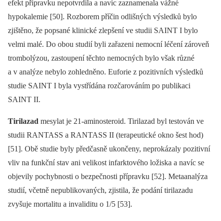
efekt přípravku nepotvrdila a navíc zaznamenala vážné
hypokalemie [50]. Rozborem příčin odlišných výsledků bylo
zjištěno, že popsané klinické zlepšení ve studii SAINT I bylo
velmi malé. Do obou studií byli zařazeni nemocní léčení zároveň
trombolýzou, zastoupení těchto nemocných bylo však různé
a v analýze nebylo zohledněno. Euforie z pozitivních výsledků
studie SAINT I byla vystřídána rozčarováním po publikaci
SAINT II.
Tirilazad
mesylat je 21-aminosteroid. Tirilazad byl testován ve
studii RANTASS a RANTASS II (terapeutické okno šest hod)
[51]. Obě studie byly předčasně ukončeny, neprokázaly pozitivní
vliv na funkční stav ani velikost infarktového ložiska a navíc se
objevily pochybnosti o bezpečnosti přípravku [52]. Metaanalýza
studií, včetně nepublikovaných, zjistila, že podání tirilazadu
zvyšuje mortalitu a invaliditu o 1/5 [53].