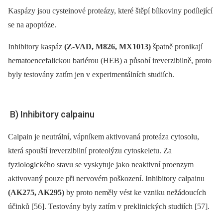
Kaspázy jsou cysteinové proteázy, které štěpí bílkoviny podílející
se na apoptóze.
Inhibitory kaspáz
(Z-VAD, M826, MX1013)
špatně pronikají
hematoencefalickou bariérou (HEB) a působí ireverzibilně, proto
byly testovány zatím jen v experimentálních studiích.
B) Inhibitory calpainu
Calpain je neutrální, vápníkem aktivovaná proteáza cytosolu,
která spouští ireverzibilní proteolýzu cytoskeletu. Za
fyziologického stavu se vyskytuje jako neaktivní proenzym
aktivovaný pouze při nervovém poškození. Inhibitory calpainu
(AK275, AK295)
by proto neměly vést ke vzniku nežádoucích
účinků [56]. Testovány byly zatím v preklinických studiích [57].