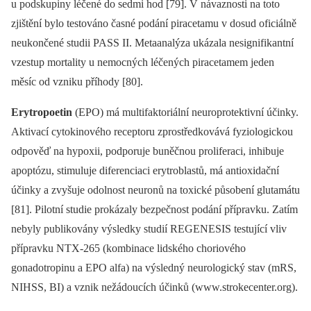
u podskupiny léčené do sedmi hod [79]. V návaznosti na toto
zjištění bylo testováno časné podání piracetamu v dosud oficiálně
neukončené studii PASS II. Metaanalýza ukázala nesignifikantní
vzestup mortality u nemocných léčených piracetamem jeden
měsíc od vzniku příhody [80].
Erytropoetin
(EPO) má multifaktoriální neuroprotektivní účinky.
Aktivací cytokinového receptoru zprostředkovává fyziologickou
odpověď na hypoxii, podporuje buněčnou proliferaci, inhibuje
apoptózu, stimuluje diferenciaci erytroblastů, má antioxidační
účinky a zvyšuje odolnost neuronů na toxické působení glutamátu
[81]. Pilotní studie prokázaly bezpečnost podání přípravku. Zatím
nebyly publikovány výsledky studií REGENESIS testující vliv
přípravku NTX-265 (kombinace lidského choriového
gonadotropinu a EPO alfa) na výsledný neurologický stav (mRS,
NIHSS, BI) a vznik nežádoucích účinků (www.strokecenter.org).