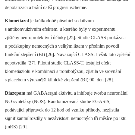
depolarizaci a brání další progresi ischemie.
Klometiazol
je krátkodobě působící sedativum
s antikonvulzivním efektem, u kterého byly v experimentu
zjištěny neuroprotektivní účinky [25]. Studie CLASS prokázala
u podskupiny nemocných s velkým iktem v předním povodí
funkční zlepšení (BI) [26]. Navazující CLASS-1 však toto zjištění
nepotvrdila [27]. Pilotní studie CLASS-T, testující efekt
klometiaziolu v kombinaci s trombolýzou, zjistila ve srovnání
s placebem výraznější klinické zlepšení (BI) 90. den [28].
Diazepam
má GABAergní aktivitu a inhibuje tvorbu neuronální
NO syntetázy (NOS). Randomizovaná studie EGASIS,
podávající přípravek do 12 hod od vzniku příhody, nezjistila
signifikantní rozdíly v nezávislosti nemocných tři měsíce po iktu
(mRS) [29].