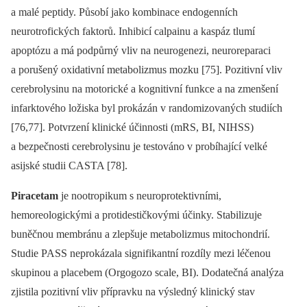
a malé peptidy. Působí jako kombinace endogenních
neurotrofických faktorů. Inhibicí calpainu a kaspáz tlumí
apoptózu a má podpůrný vliv na neurogenezi, neuroreparaci
a porušený oxidativní metabolizmus mozku [75]. Pozitivní vliv
cerebrolysinu na motorické a kognitivní funkce a na zmenšení
infarktového ložiska byl prokázán v randomizovaných studiích
[76,77]. Potvrzení klinické účinnosti (mRS, BI, NIHSS)
a bezpečnosti cerebrolysinu je testováno v probíhající velké
asijské studii CASTA [78].
Piracetam
je nootropikum s neuroprotektivními,
hemoreologickými a protidestičkovými účinky. Stabilizuje
buněčnou membránu a zlepšuje metabolizmus mitochondrií.
Studie PASS neprokázala signifikantní rozdíly mezi léčenou
skupinou a placebem (Orgogozo scale, BI). Dodatečná analýza
zjistila pozitivní vliv přípravku na výsledný klinický stav