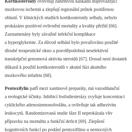
Kortikosteroidy
ovlivňují zánětlivou kaskádu doprovázející
mozkovou ischemii a zlepšují regionální průtok postiženou
oblastí. V klinických studiích kortikosteroidy selhaly, nebylo
prokázáno pozitivní ovlivnění mortality a kvality přežití [66].
Zaznamenány byly závažné infekční komplikace
a hyperglykemie. Za důvod selhání bylo považováno použité
dlouhé terapeutické okno a pravděpodobná neselektivní
transkripční genomová aktivita steroidů [67]. Dosud není dostatek
důkazů k použití kortikosteroidů v akutní fázi akutního
mozkového infarktu [68].
Pentoxifylin
patří mezi xantinové preparáty, má vazodilatační
a reologické účinky. Inhibicí fosfodiesterázy zvyšuje koncentraci
cyklického adenosinmonofosfátu, a ovlivňuje tak adhezivitu
leukocytů. Randomizovaná studie fáze II neprokázala vliv
přípravku na mortalitu a funkční deficit [69]. Zlepšení
kognitivních funkcí po podání pentoxifilinu u nemocných