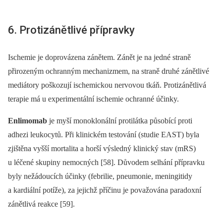
6. Protizánětlivé přípravky
Ischemie je doprovázena zánětem. Zánět je na jedné straně
přirozeným ochranným mechanizmem, na straně druhé zánětlivé
mediátory poškozují ischemickou nervovou tkáň. Protizánětlivá
terapie má u experimentální ischemie ochranné účinky.
Enlimomab
je myší monoklonální protilátka působící proti
adhezi leukocytů. Při klinickém testování (studie EAST) byla
zjištěna vyšší mortalita a horší výsledný klinický stav (mRS)
u léčené skupiny nemocných [58]. Důvodem selhání přípravku
byly nežádoucích účinky (febrilie, pneumonie, meningitidy
a kardiální potíže), za jejichž příčinu je považována paradoxní
zánětlivá reakce [59].