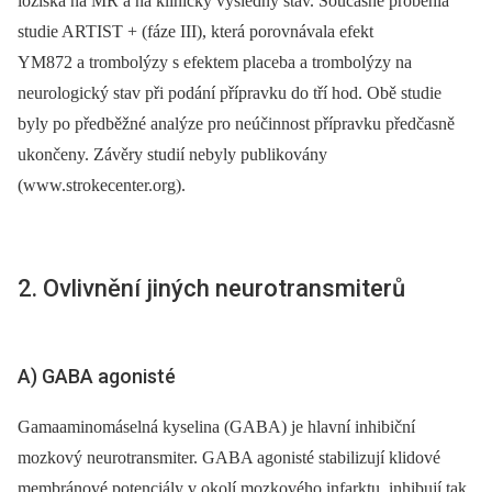
ložiska na MR a na klinický výsledný stav. Současně proběhla
studie ARTIST + (fáze III), která porovnávala efekt
YM872 a trombolýzy s efektem placeba a trombolýzy na
neurologický stav při podání přípravku do tří hod. Obě studie
byly po předběžné analýze pro neúčinnost přípravku předčasně
ukončeny. Závěry studií nebyly publikovány
(www.strokecenter.org).
2. Ovlivnění jiných neurotransmiterů
A) GABA agonisté
Gamaaminomáselná kyselina (GABA) je hlavní inhibiční
mozkový neurotransmiter. GABA agonisté stabilizují klidové
membránové potenciály v okolí mozkového infarktu, inhibují tak