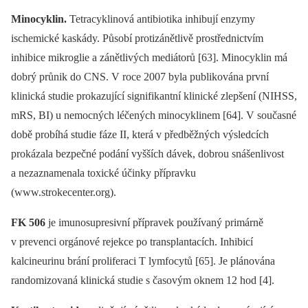
Minocyklin.
Tetracyklinová antibiotika inhibují enzymy
ischemické kaskády. Působí protizánětlivě prostřednictvím
inhibice mikroglie a zánětlivých mediátorů [63]. Minocyklin má
dobrý průnik do CNS. V roce 2007 byla publikována první
klinická studie prokazující signifikantní klinické zlepšení (NIHSS,
mRS, BI) u nemocných léčených minocyklinem [64]. V současné
době probíhá studie fáze II, která v předběžných výsledcích
prokázala bezpečné podání vyšších dávek, dobrou snášenlivost
a nezaznamenala toxické účinky přípravku
(www.strokecenter.org).
FK 506
je imunosupresivní přípravek používaný primárně
v prevenci orgánové rejekce po transplantacích. Inhibicí
kalcineurinu brání proliferaci T lymfocytů [65]. Je plánována
randomizovaná klinická studie s časovým oknem 12 hod [4].