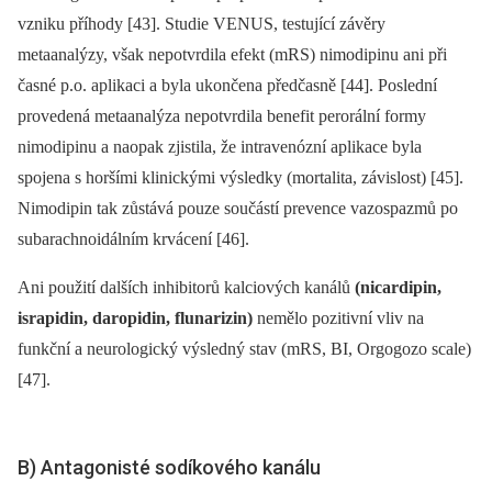
vzniku příhody [43]. Studie VENUS, testující závěry
metaanalýzy, však nepotvrdila efekt (mRS) nimodipinu ani při
časné p.o. aplikaci a byla ukončena předčasně [44]. Poslední
provedená metaanalýza nepotvrdila benefit perorální formy
nimodipinu a naopak zjistila, že intravenózní aplikace byla
spojena s horšími klinickými výsledky (mortalita, závislost) [45].
Nimodipin tak zůstává pouze součástí prevence vazospazmů po
subarachnoidálním krvácení [46].
Ani použití dalších inhibitorů kalciových kanálů
(nicardipin,
israpidin, daropidin, flunarizin)
nemělo pozitivní vliv na
funkční a neurologický výsledný stav (mRS, BI, Orgogozo scale)
[47].
B) Antagonisté sodíkového kanálu