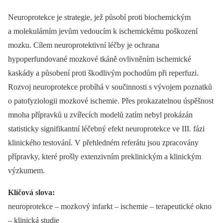
Neuroprotekce je strategie, jež působí proti biochemickým
a molekulárním jevům vedoucím k ischemickému poškození
mozku. Cílem neuroprotektivní léčby je ochrana
hypoperfundované mozkové tkáně ovlivněním ischemické
kaskády a působení proti škodlivým pochodům při reperfuzi.
Rozvoj neuroprotekce probíhá v součinnosti s vývojem poznatků
o patofyziologii mozkové ischemie. Přes prokazatelnou úspěšnost
mnoha přípravků u zvířecích modelů zatím nebyl prokázán
statisticky signifikantní léčebný efekt neuroprotekce ve III. fázi
klinického testování. V přehledném referátu jsou zpracovány
přípravky, které prošly extenzivním preklinickým a klinickým
výzkumem.
Klíčová slova:
neuroprotekce –⁠ mozkový infarkt –⁠ ischemie –⁠ terapeutické okno
–⁠ klinická studie