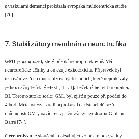
s vaskulární demencí prokázala evropská multicentrická studie
[70].
7. Stabilizátory membrán a neurotrofika
GM1
je gangliosid, který působí neuroprotektivně. Má
neurotrofické účinky a omezuje exitotoxicitu. Přípravek byl
testován ve třech randomizovaných studiích, které neprokázaly
jednoznačný léčebný efekt [71–73]. Léčebný benefit (mortalita,
BI, Toronto stroke scale) GM1 byl zjištěn pouze při podání do
4 hod. Metaanalýza studií neprokázala existenci důkazů
o účinnosti GM1, navíc byl zjištěn výskyt syndromu Guillain-
Barré [74].
Cerebrolysin
je sloučenina obsahující volné aminokyseliny