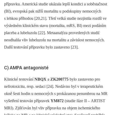
přípravku. Americká studie ukázala lepší kondici a soběstačnost
(BI), evropská pak nižší mortalitu u podskupiny nemocných
s lehkou příhodou [20,21]. Třetí velká studie nezjistila rozdíl ve
výsledném klinickém stavu (mortalita, mRS, BI) mezi podáním
placeba a lubeluzolu [22]. Metaanalýza provedených studií
neodhalila vliv lubeluzolu na mortalitu a závislost nemocných.
Další testování přípravku bylo zastaveno [23].
C) AMPA antagonisté
Klinické testování
NBQX
a
ZK200775
bylo zastaveno pro
nefrotoxicitu, resp. sedaci [24]. Nedávno byl v terapeutickém
okně šesti hodin u nemocných s prokázanou penumbrou na MR
vyšetření testován přípravek
YM872
(studie fáze II –⁠ ARTIST
MRI). Zjišťován byl vliv přípravku na objem ischemického