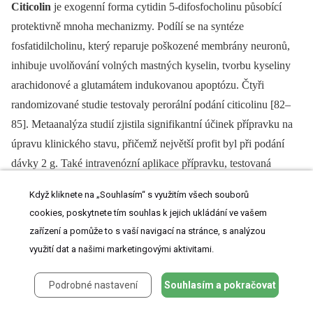
Citicolin
je exogenní forma cytidin 5-difosfocholinu působící
protektivně mnoha mechanizmy. Podílí se na syntéze
fosfatidilcholinu, který reparuje poškozené membrány neuronů,
inhibuje uvolňování volných mastných kyselin, tvorbu kyseliny
arachidonové a glutamátem indukovanou apoptózu. Čtyři
randomizované studie testovaly perorální podání citicolinu [82–
85]. Metaanalýza studií zjistila signifikantní účinek přípravku na
úpravu klinického stavu, přičemž největší profit byl při podání
dávky 2 g. Také intravenózní aplikace přípravku, testovaná
v menších studiích, vedla k funkčnímu klinickému zlepšení [86].
Když kliknete na „Souhlasím“ s využitím všech souborů
Citicolin je považován za bezpečné slabé neuroprotektivum
cookies, poskytnete tím souhlas k jejich ukládání ve vašem
s pozitivním ovlivněním neuronální plasticity. Výsledky
zařízení a pomůže to s vaší navigací na stránce, s analýzou
probíhající multicentrické studie ICTUS, testující vliv přípravku
využití dat a našimi marketingovými aktivitami.
na úpravu klinického stavu (NIHSS, mRS, BI), by měly být
známy koncem roku 2010 (www.strokecenter.org).
Podrobné nastavení
Souhlasím a pokračovat
Růstové faktory
jsou endogenní polypeptidy, které mají vedle