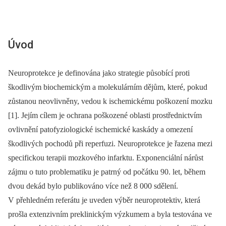
Úvod
Neuroprotekce je definována jako strategie působící proti
škodlivým biochemickým a molekulárním dějům, které, pokud
zůstanou neovlivněny, vedou k ischemickému poškození mozku
[1]. Jejím cílem je ochrana poškozené oblasti prostřednictvím
ovlivnění patofyziologické ischemické kaskády a omezení
škodlivých pochodů při reperfuzi. Neuroprotekce je řazena mezi
specifickou terapii mozkového infarktu. Exponenciální nárůst
zájmu o tuto problematiku je patrný od počátku 90. let, během
dvou dekád bylo publikováno více než 8 000 sdělení.
V přehledném referátu je uveden výběr neuroprotektiv, která
prošla extenzivním preklinickým výzkumem a byla testována ve