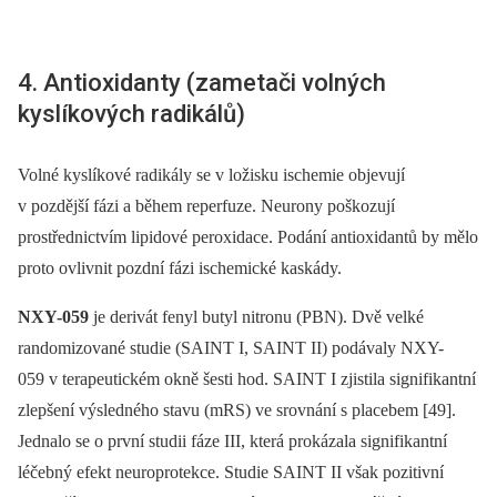
4. Antioxidanty (zametači volných
kyslíkových radikálů)
Volné kyslíkové radikály se v ložisku ischemie objevují
v pozdější fázi a během reperfuze. Neurony poškozují
prostřednictvím lipidové peroxidace. Podání antioxidantů by mělo
proto ovlivnit pozdní fázi ischemické kaskády.
NXY-059
je derivát fenyl butyl nitronu (PBN). Dvě velké
randomizované studie (SAINT I, SAINT II) podávaly NXY-
059 v terapeutickém okně šesti hod. SAINT I zjistila signifikantní
zlepšení výsledného stavu (mRS) ve srovnání s placebem [49].
Jednalo se o první studii fáze III, která prokázala signifikantní
léčebný efekt neuroprotekce. Studie SAINT II však pozitivní