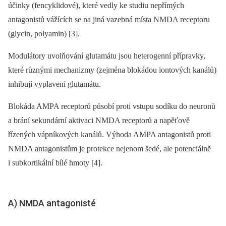
účinky (fencyklidové), které vedly ke studiu nepřímých
antagonistů vážících se na jiná vazebná místa NMDA receptoru
(glycin, polyamin) [3].
Modulátory uvolňování glutamátu jsou heterogenní přípravky,
které různými mechanizmy (zejména blokádou iontových kanálů)
inhibují vyplavení glutamátu.
Blokáda AMPA receptorů působí proti vstupu sodíku do neuronů
a brání sekundární aktivaci NMDA receptorů a napěťově
řízených vápníkových kanálů. Výhoda AMPA antagonistů proti
NMDA antagonistům je protekce nejenom šedé, ale potenciálně
i subkortikální bílé hmoty [4].
A) NMDA antagonisté