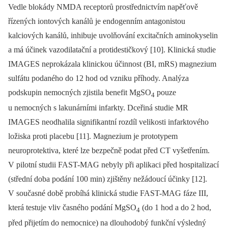
Vedle blokády NMDA receptorů prostřednictvím napěťově
řízených iontových kanálů je endogenním antagonistou
kalciových kanálů, inhibuje uvolňování excitačních aminokyselin
a má účinek vazodilatační a protidestičkový [10]. Klinická studie
IMAGES neprokázala klinickou účinnost (BI, mRS) magnezium
sulfátu podaného do 12 hod od vzniku příhody. Analýza
podskupin nemocných zjistila benefit MgSO
pouze
4
u nemocných s lakunárními infarkty. Dceřiná studie MR
IMAGES neodhalila signifikantní rozdíl velikosti infarktového
ložiska proti placebu [11]. Magnezium je prototypem
neuroprotektiva, které lze bezpečně podat před CT vyšetřením.
V pilotní studii FAST-MAG nebyly při aplikaci před hospitalizací
(střední doba podání 100 min) zjištěny nežádoucí účinky [12].
V současné době probíhá klinická studie FAST-MAG fáze III,
která testuje vliv časného podání MgSO
(do 1 hod a do 2 hod,
4
před přijetím do nemocnice) na dlouhodobý funkční výsledný