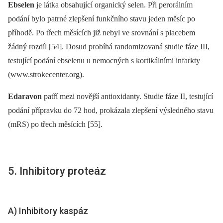
Ebselen
je látka obsahující organický selen. Při perorálním
podání bylo patrné zlepšení funkčního stavu jeden měsíc po
příhodě. Po třech měsících již nebyl ve srovnání s placebem
žádný rozdíl [54]. Dosud probíhá randomizovaná studie fáze III,
testující podání ebselenu u nemocných s kortikálními infarkty
(www.strokecenter.org).
Edaravon
patří mezi novější antioxidanty. Studie fáze II, testující
podání přípravku do 72 hod, prokázala zlepšení výsledného stavu
(mRS) po třech měsících [55].
5. Inhibitory proteáz
A) Inhibitory kaspáz