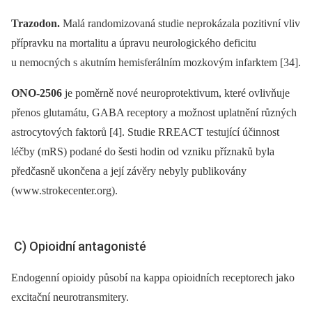
Trazodon.
Malá randomizovaná studie neprokázala pozitivní vliv
přípravku na mortalitu a úpravu neurologického deficitu
u nemocných s akutním hemisferálním mozkovým infarktem [34].
ONO-2506
je poměrně nové neuroprotektivum, které ovlivňuje
přenos glutamátu, GABA receptory a možnost uplatnění různých
astrocytových faktorů [4]. Studie RREACT testující účinnost
léčby (mRS) podané do šesti hodin od vzniku příznaků byla
předčasně ukončena a její závěry nebyly publikovány
(www.strokecenter.org).
C) Opioidní antagonisté
Endogenní opioidy působí na kappa opioidních receptorech jako
excitační neurotransmitery.