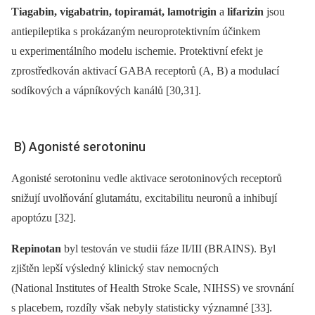
Tiagabin, vigabatrin, topiramát, lamotrigin
a
lifarizin
jsou
antiepileptika s prokázaným neuroprotektivním účinkem
u experimentálního modelu ischemie. Protektivní efekt je
zprostředkován aktivací GABA receptorů (A, B) a modulací
sodíkových a vápníkových kanálů [30,31].
B) Agonisté serotoninu
Agonisté serotoninu vedle aktivace serotoninových receptorů
snižují uvolňování glutamátu, excitabilitu neuronů a inhibují
apoptózu [32].
Repinotan
byl testován ve studii fáze II/III (BRAINS). Byl
zjištěn lepší výsledný klinický stav nemocných
(National Institutes of Health Stroke Scale, NIHSS) ve srovnání
s placebem, rozdíly však nebyly statisticky významné [33].