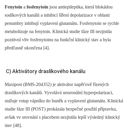
Fenytoin
a
fosfenytoin
jsou antiepileptika, která blokádou
sodíkových kanálů a inhibicí šíření depolarizace v oblasti
penumbry inhibují vyplavení glutamátu. Fosfenytoin se rychle
metabolizuje na fenytoin. Klinická studie fáze III nezjistila
pozitivní vliv fosfenytoinu na funkční klinický stav a byla
předčasně ukončena [4].
C) Aktivátory draslíkového kanálu
Maxipost (BMS-204352) je aktivátor napěťově řízených
draslíkových kanálů. Vyvolává neuronální hyperpolarizaci,
snižuje vstup vápníku do buněk a vyplavení glutamátu. Klinická
studie fáze III (POST) prokázala bezpečné použití přípravku,
avšak ve srovnání s placebem nezjistila lepší výsledný klinický
stav [48].