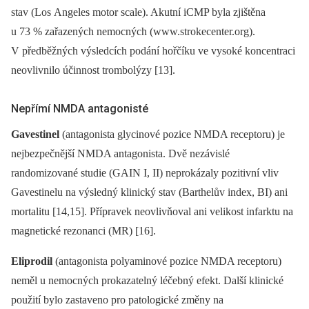
stav (Los Angeles motor scale). Akutní iCMP byla zjištěna
u 73 % zařazených nemocných (www.strokecenter.org).
V předběžných výsledcích podání hořčíku ve vysoké koncentraci
neovlivnilo účinnost trombolýzy [13].
Nepřímí NMDA antagonisté
Gavestinel
(antagonista glycinové pozice NMDA receptoru) je
nejbezpečnější NMDA antagonista. Dvě nezávislé
randomizované studie (GAIN I, II) neprokázaly pozitivní vliv
Gavestinelu na výsledný klinický stav (Barthelův index, BI) ani
mortalitu [14,15]. Přípravek neovlivňoval ani velikost infarktu na
magnetické rezonanci (MR) [16].
Eliprodil
(antagonista polyaminové pozice NMDA receptoru)
neměl u nemocných prokazatelný léčebný efekt. Další klinické
použití bylo zastaveno pro patologické změny na