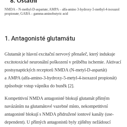
NMDA – N-methyl-D-aspartate; AMPA – alfa-amino 3-hydroxy-5-methyl-4-isoxazol
propionate; GABA – gamma-aminobutyric acid
1. Antagonisté glutamátu
Glutamát je hlavní excitační nervový přenašeč, který indukuje
excitotoxické neuronální poškození v průběhu ischemie. Aktivací
postsynaptických receptorů NMDA (N-metyl-D-aspartát)
a AMPA (alfa-amino-3-hydroxy-5-metyl-4-isoxazol propionát)
způsobuje vstup vápníku do buněk [2].
Kompetitivní NMDA antagonisté blokují glutamát přímým
navázáním na glutamátové vazebné místo, nekompetitivní
antagonisté blokují s NMDA přidružené iontové kanály (use-
dependent). U přímých antagonistů byly zjištěny nežádoucí