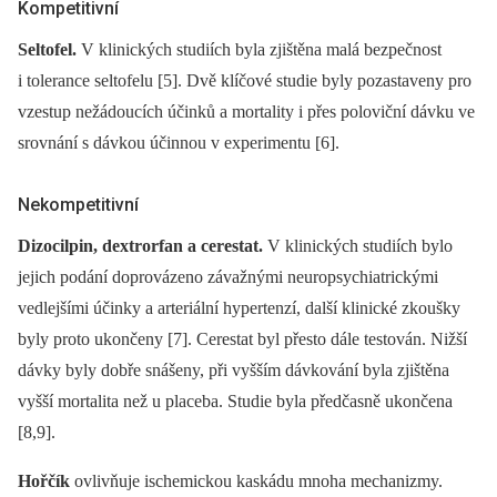
Kompetitivní
Seltofel.
V klinických studiích byla zjištěna malá bezpečnost
i tolerance seltofelu [5]. Dvě klíčové studie byly pozastaveny pro
vzestup nežádoucích účinků a mortality i přes poloviční dávku ve
srovnání s dávkou účinnou v experimentu [6].
Nekompetitivní
Dizocilpin, dextrorfan a cerestat.
V klinických studiích bylo
jejich podání doprovázeno závažnými neuropsychiatrickými
vedlejšími účinky a arteriální hypertenzí, další klinické zkoušky
byly proto ukončeny [7]. Cerestat byl přesto dále testován. Nižší
dávky byly dobře snášeny, při vyšším dávkování byla zjištěna
vyšší mortalita než u placeba. Studie byla předčasně ukončena
[8,9].
Hořčík
ovlivňuje ischemickou kaskádu mnoha mechanizmy.