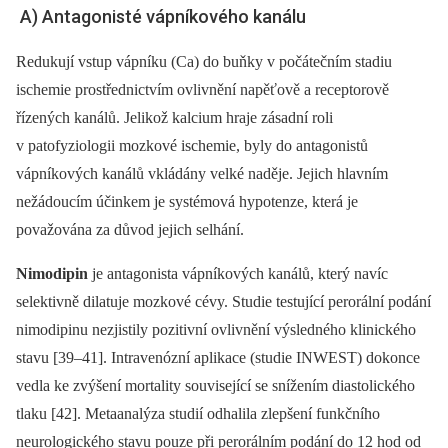
A) Antagonisté vápníkového kanálu
Redukují vstup vápníku (Ca) do buňky v počátečním stadiu
ischemie prostřednictvím ovlivnění napěťově a receptorově
řízených kanálů. Jelikož kalcium hraje zásadní roli
v patofyziologii mozkové ischemie, byly do antagonistů
vápníkových kanálů vkládány velké naděje. Jejich hlavním
nežádoucím účinkem je systémová hypotenze, která je
považována za důvod jejich selhání.
Nimodipin
je antagonista vápníkových kanálů, který navíc
selektivně dilatuje mozkové cévy. Studie testující perorální podání
nimodipinu nezjistily pozitivní ovlivnění výsledného klinického
stavu [39–41]. Intravenózní aplikace (studie INWEST) dokonce
vedla ke zvýšení mortality související se snížením diastolického
tlaku [42]. Metaanalýza studií odhalila zlepšení funkčního
neurologického stavu pouze při perorálním podání do 12 hod od