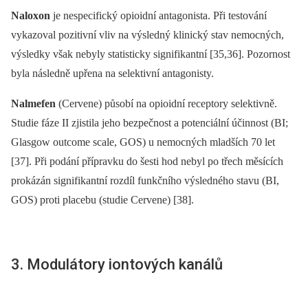
Naloxon
je nespecifický opioidní antagonista. Při testování
vykazoval pozitivní vliv na výsledný klinický stav nemocných,
výsledky však nebyly statisticky signifikantní [35,36]. Pozornost
byla následně upřena na selektivní antagonisty.
Nalmefen
(Cervene) působí na opioidní receptory selektivně.
Studie fáze II zjistila jeho bezpečnost a potenciální účinnost (BI;
Glasgow outcome scale, GOS) u nemocných mladších 70 let
[37]. Při podání přípravku do šesti hod nebyl po třech měsících
prokázán signifikantní rozdíl funkčního výsledného stavu (BI,
GOS) proti placebu (studie Cervene) [38].
3. Modulátory iontových kanálů