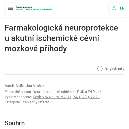
EN
proLékaře.cz
Farmakologická neuroprotekce
u akutní ischemické cévní
mozkové příhody
English info
Autoři: MUDr. Jan Mraček
Působiště autorů: Neurochirurgické oddělení LF UK a FN Plzeň
Vyšlo v časopise:
Cesk Slov Neurol N 2011; 74/107(1): 22-28
Kategorie: Přehledný referát
Souhrn