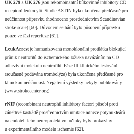
UK 279
a
UK 276
jsou rekombinantní bílkovinné inhibitory CD
receptorů leukocytů. Studie ASTIN byla ukončena předčasně pro
neúčinnost přípravku (hodnoceno prostřednictvím Scandinavian
stroke scale) [60]. Důvodem selhání bylo působení přípravku
pouze ve fázi reperfuze [61].
LeukArrest
je humanizovaná monoklonální protilátka blokující
průnik neutrofilů do ischemického ložiska navázáním na CD
adhezivní molekulu neutrofilů. Fáze III klinického testování
(současně podávána trombolýza) byla ukončena předčasně pro
klinickou neúčinnost. Negativní výsledky nebyly publikovány
(www.strokecenter.org).
rNIF
(recombinant neutrophil inhibitory factor) působí proti
zánětlivé kaskádě prostřednictvím inhibice adheze polynukleárů
na endotel. Jeho neuroprotektivní účinky byly prokázány
u experimentálního modelu ischemie [62].