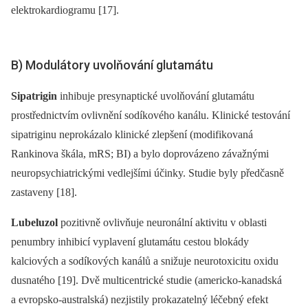
elektrokardiogramu [17].
B) Modulátory uvolňování glutamátu
Sipatrigin
inhibuje presynaptické uvolňování glutamátu
prostřednictvím ovlivnění sodíkového kanálu. Klinické testování
sipatriginu neprokázalo klinické zlepšení (modifikovaná
Rankinova škála, mRS; BI) a bylo doprovázeno závažnými
neuropsychiatrickými vedlejšími účinky. Studie byly předčasně
zastaveny [18].
Lubeluzol
pozitivně ovlivňuje neuronální aktivitu v oblasti
penumbry inhibicí vyplavení glutamátu cestou blokády
kalciových a sodíkových kanálů a snižuje neurotoxicitu oxidu
dusnatého [19]. Dvě multicentrické studie (americko-kanadská
a evropsko-australská) nezjistily prokazatelný léčebný efekt