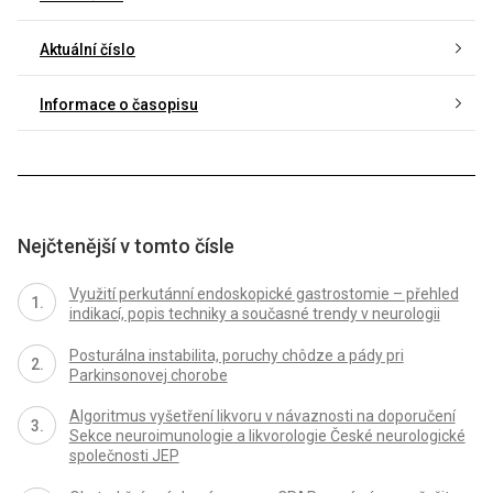
Aktuální číslo
Informace o časopisu
Nejčtenější v tomto čísle
Využití perkutánní endoskopické gastrostomie – přehled
indikací, popis techniky a současné trendy v neurologii
Posturálna instabilita, poruchy chôdze a pády pri
Parkinsonovej chorobe
Algoritmus vyšetření likvoru v návaznosti na doporučení
Sekce neuroimunologie a likvorologie České neurologické
společnosti JEP