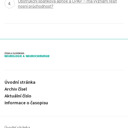
Obstrukční spánková apnoe a CPAP – má význam řešit
nosní průchodnost?
proLékaře.cz
Úvodní stránka
Archiv čísel
Aktuální číslo
Informace o časopisu
Úvodní stránka