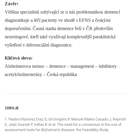
Závěr:
Většina specialistů zabývající se u nás problematikou demencí
diagnostikuje a léčí pacienty ve shodě s EFNS a českými
doporučeními. Časná stadia demence řeší v ČR především
neurologové, kteří také využívají komplexnější paraklinická
vyšetření v diferenciální diagnostice.
Klíčová slova:
Alzheimerova nemoc –⁠ demence –⁠ management –⁠ inhibitory
acetylcholinesterázy –⁠ Česká republika
ZDROJE
1. Paulino Ramirez Diaz S, Gil Gregório P, Manuel Ribera Casado J, Reynish
E, Jean Ousset P, Vellas B et al. The need for a consensus in the use of
assessment tools for Alzheimer’s disease: the Feasibility Study