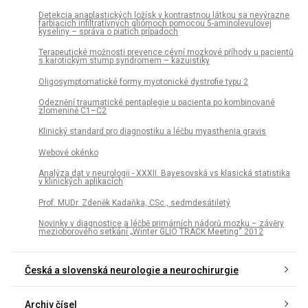
Detekcia anaplastických ložísk v kontrastnou látkou sa nevýrazne
farbiacich infiltratívnych gliómoch pomocou 5-aminolevulovej
kyseliny – správa o piatich prípadoch
Terapeutické možnosti prevence cévní mozkové příhody u pacientů
s karotickým stump syndromem – kazuistiky
Oligosymptomatické formy myotonické dystrofie typu 2
Odeznění traumatické pentaplegie u pacienta po kombinované
zlomenině C1–C2
Klinický standard pro diagnostiku a léčbu myasthenia gravis
Webové okénko
Analýza dat v neurologii - XXXII. Bayesovská vs klasická statistika
v klinických aplikacích
Prof. MUDr. Zdeněk Kadaňka, CSc., sedmdesátiletý
Novinky v diagnostice a léčbě primárních nádorů mozku – závěry
mezioborového setkání „Winter GLIO TRACK Meeting“ 2012
Česká a slovenská neurologie a neurochirurgie
Archiv čísel