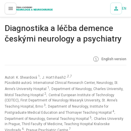
EN
proLékaře.cz
Diagnostika a léčba demence
českými neurology a psychiatry
English version
1
,2 ,7
Autoři: K. Sheardová
; J. Hort1ihash2
Působiště autorů: International Clinical Research Center, Neurology, St.
1
Anne’s University Hospital
; Department of Neurology, Charles University,
2
Motol Teaching Hospital
; Central European Institute of Technology
(CEITEC), First Department of Neurology Masaryk University, St. Anne’s
3
Teaching Hospital, Brno
; Department of Neurology, Institute for
4
Postgraduate Medical Education and Thomayer Teaching Hospital
;
5
Department of Neurology, General Teaching Hospital
; Charles University
in Prague, Third Faculty of Medicine, Teaching Hospital Kralovske
6
7
Vinohrady
; Prague Psychiatric Centre