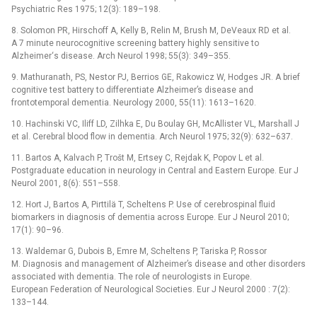
Psychiatric Res 1975; 12(3): 189–198.
8. Solomon PR, Hirschoff A, Kelly B, Relin M, Brush M, DeVeaux RD et al.
A 7 minute neurocognitive screening battery highly sensitive to
Alzheimer‘s disease. Arch Neurol 1998; 55(3): 349–355.
9. Mathuranath, PS, Nestor PJ, Berrios GE, Rakowicz W, Hodges JR. A brief
cognitive test battery to differentiate Alzheimer’s disease and
frontotemporal dementia. Neurology 2000, 55(11): 1613–1620.
10. Hachinski VC, Iliff LD, Zilhka E, Du Boulay GH, McAllister VL, Marshall J
et al. Cerebral blood flow in dementia. Arch Neurol 1975; 32(9): 632–637.
11. Bartos A, Kalvach P, Trošt M, Ertsey C, Rejdak K, Popov L et al.
Postgraduate education in neurology in Central and Eastern Europe. Eur J
Neurol 2001, 8(6): 551–558.
12. Hort J, Bartos A, Pirttilä T, Scheltens P. Use of cerebrospinal fluid
biomarkers in diagnosis of dementia across Europe. Eur J Neurol 2010;
17(1): 90–96.
13. Waldemar G, Dubois B, Emre M, Scheltens P, Tariska P, Rossor
M. Diagnosis and management of Alzheimer’s disease and other disorders
associated with dementia. The role of neurologists in Europe.
European Federation of Neurological Societies. Eur J Neurol 2000 : 7(2):
133–144.