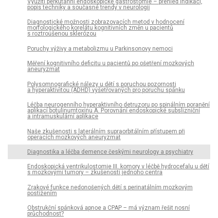
Využití perkutánní endoskopické gastrostomie – přehled indikací,
popis techniky a současné trendy v neurologii
Diagnostické možnosti zobrazovacích metod v hodnocení
morfologického korelátu kognitivních změn u pacientů
s roztroušenou sklerózou
Poruchy výživy a metabolizmu u Parkinsonovy nemoci
Měření kognitivního deficitu u pacientů po ošetření mozkových
aneuryzmat
Polysomnografické nálezy u dětí s poruchou pozornosti
a hyperaktivitou (ADHD) vyšetřovaných pro poruchu spánku
Léčba neurogenního hyperaktivního detruzoru po spinálním poranění
aplikací botulinumtoxinu A. Porovnání endoskopické subslizniční
a intramuskulární aplikace
Naše zkušenosti s laterálním supraorbitálním přístupem při
operacích mozkových aneuryzmat
Diagnostika a léčba demence českými neurology a psychiatry
Endoskopická ventrikulostomie III. komory v léčbě hydrocefalu u dětí
s mozkovými tumory – zkušenosti jednoho centra
Zrakové funkce nedonošených dětí s perinatálním mozkovým
postižením
Obstrukční spánková apnoe a CPAP – má význam řešit nosní
průchodnost?