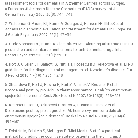
(assessment tools for dementia in Alzheimer Centres across Europe),
a European Alzheimer’s Disease Consortium (EADC) survey. Int J
Geriatr Psy­chiatry 2005; 20(8): 744–748.
2. Waldemar G, Phung KT, Burns A, Georges J, Hansen FR, Illife S et al.
Access to diagnostic evaluation and treatment for dementia in Europe. Int
J Geriatr Psychiatry 2007; 22(1): 47–54.
3. Oude Voshaar RC, Burns A, Olde Rikkert MG. Alarming arbitrariness in EU
prescription and reimbursement criteria for anti-dementia drugs. Int J
Geriatr Psychiatry 2006; 21(1): 29–31.
4. Hort J, O‘Brien JT, Gainotti G, Pirttila T, Popescu BO, Rektorova et al. EFNS
guidelines for the diagnosis and management of Alzheimer‘s disease. Eur
J Neurol 2010; 17(10): 1236–1248.
5. Sheardová K, Hort J, Rusina R, Bartoš A, Línek V, Ressner P et al.
Doporučené postupy pro léčbu Alzheimerovy nemoci a dalších onemocnění
spojených s demencí. Cesk Slov Neurol N 2007; 70/103(5): 253–258.
6. Ressner P, Hort J, Rektorová I, Bartos A, Rusina R, Linek V et al.
Doporučené postupy pro diagnostiku Alzheimerovy nemoci a dalších
onemocnění spojených s demencí, Cesk Slov Neurol N 2008; 71/104(4):
494–501.
7. Folstein M, Folstein S, McHughs P. “Mini-Mental State”. A practical
method for grading the cognitive state of patients for the clinician. J