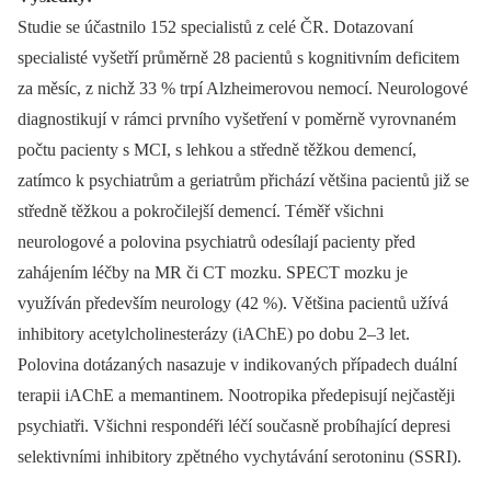
Studie se účastnilo 152 specialistů z celé ČR. Dotazovaní
specialisté vyšetří průměrně 28 pacientů s kognitivním deficitem
za měsíc, z nichž 33 % trpí Alzheimerovou nemocí. Neurologové
diagnostikují v rámci prvního vyšetření v poměrně vyrovnaném
počtu pacienty s MCI, s lehkou a středně těžkou demencí,
zatímco k psychiatrům a geriatrům přichází většina pacientů již se
středně těžkou a pokročilejší demencí. Téměř všichni
neurologové a polovina psychiatrů odesílají pacienty před
zahájením léčby na MR či CT mozku. SPECT mozku je
využíván především neurology (42 %). Většina pacientů užívá
inhibitory acetylcholinesterázy (iAChE) po dobu 2–3 let.
Polovina dotázaných nasazuje v indikovaných případech duální
terapii iAChE a memantinem. Nootropika předepisují nejčastěji
psychiatři. Všichni respondéři léčí současně probíhající depresi
selektivními inhibitory zpětného vychytávání serotoninu (SSRI).