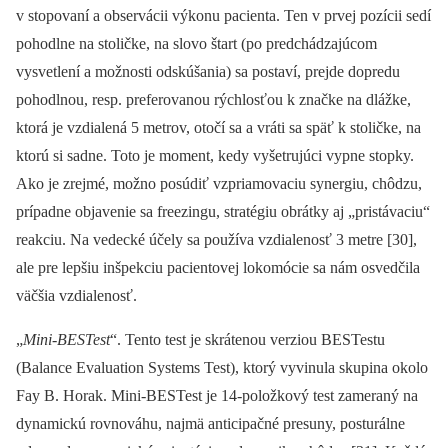
v stopovaní a observácii výkonu pacienta. Ten v prvej pozícii sedí
pohodlne na stoličke, na slovo štart (po predchádzajúcom
vysvetlení a možnosti odskúšania) sa postaví, prejde dopredu
pohodlnou, resp. preferovanou rýchlosťou k značke na dlážke,
ktorá je vzdialená 5 metrov, otočí sa a vráti sa späť k stoličke, na
ktorú si sadne. Toto je moment, kedy vyšetru­júci vypne stopky.
Ako je zrejmé, možno posúdiť vzpriamovaciu synergiu, chôdzu,
prípadne objavenie sa freezingu, stratégiu obrátky aj „pristávaciu“
reakciu. Na vedecké účely sa používa vzdialenosť 3 metre [30],
ale pre lepšiu inšpekciu pacientovej lokomócie sa nám osvedčila
väčšia vzdialenosť.
„
Mini-BESTest
“. Tento test je skrátenou verziou BESTestu
(Balance Evaluation Systems Test), ktorý vyvinula skupina okolo
Fay B. Horak. Mini-BESTest je 14-položkový test zameraný na
dynamickú rovnováhu, najmä anticipačné presuny, posturálne