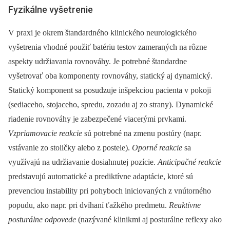
Fyzikálne vyšetrenie
V praxi je okrem štandardného klinického neurologického
vyšetrenia vhodné použiť batériu testov zameraných na rôzne
aspekty udržiavania rovnováhy. Je potrebné štandardne
vyšetrovať oba komponenty rovnováhy, statický aj dynamický.
Statický komponent sa posudzuje inšpekciou pacienta v pokoji
(sediaceho, stojaceho, spredu, zozadu aj zo strany). Dynamické
riadenie rovnováhy je zabezpečené viacerými prvkami.
Vzpriamovacie reakcie
sú potrebné na zmenu postúry (napr.
vstávanie zo stoličky alebo z postele).
Oporné reakcie
sa
využívajú na udržiavanie dosiahnutej pozície.
Anticipačné reakcie
predstavujú automatické a prediktívne adaptácie, ktoré sú
prevenciou instability pri pohyboch iniciovaných z vnútorného
popudu, ako napr. pri dvíhaní ťažkého predmetu.
Reaktívne
posturálne odpovede
(nazývané klinikmi aj posturálne reflexy ako