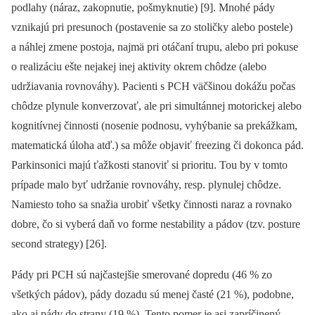
podlahy (náraz, zakopnutie, pošmyknutie) [9]. Mnohé pády
vznikajú pri presunoch (postavenie sa zo stoličky alebo postele)
a náhlej zmene postoja, najmä pri otáčaní trupu, alebo pri pokuse
o realizáciu ešte nejakej inej aktivity okrem chôdze (alebo
udržiavania rovnováhy). Pacienti s PCH väčšinou dokážu počas
chôdze plynule konverzovať, ale pri simultánnej motorickej alebo
kognitívnej činnosti (nosenie podnosu, vyhýbanie sa prekážkam,
matematická úloha atď.) sa môže objaviť freezing či dokonca pád.
Parkinsonici majú ťažkosti stanoviť si prioritu. Tou by v tomto
prípade malo byť udržanie rovnováhy, resp. plynulej chôdze.
Namiesto toho sa snažia urobiť všetky činnosti naraz a rovnako
dobre, čo si vyberá daň vo forme nestability a pádov (tzv. posture
second strategy) [26].
Pády pri PCH sú najčastejšie smerované dopredu (46 % zo
všetkých pádov), pády dozadu sú menej časté (21 %), podobne,
ako aj pády do strany (19 %). Tento pomer je asi zapríčinený