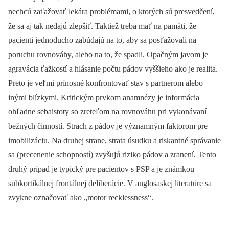
nechcú zaťažovať lekára problémami, o ktorých sú presvedčení,
že sa aj tak nedajú zlepšiť. Taktiež treba mať na pamäti, že
pacienti jednoducho zabúdajú na to, aby sa posťažovali na
poruchu rovnováhy, alebo na to, že spadli. Opačným javom je
agravácia ťažkostí a hlásanie počtu pádov vyššieho ako je realita.
Preto je veľmi prínosné konfrontovať stav s partnerom alebo
inými blízkymi. Kritickým prvkom anamnézy je informácia
ohľadne sebaistoty so zreteľom na rovnováhu pri vykonávaní
bežných činností. Strach z pádov je významným faktorom pre
imobilizáciu. Na druhej strane, strata úsudku a riskantné správanie
sa (precenenie schopností) zvyšujú riziko pádov a zranení. Tento
druhý prípad je typický pre pacientov s PSP a je známkou
subkortikálnej frontálnej deliberácie. V anglosaskej literatúre sa
zvykne označovať ako „motor recklessness“.