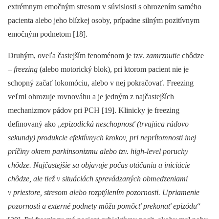
extrémnym emočným stresom v súvislosti s ohrozením samého
pacienta alebo jeho blízkej osoby, prípadne silným pozitívnym
emočným podnetom [18].
Druhým, oveľa častejším fenoménom je tzv.
zamrznutie
chôdze
–⁠
freezing
(alebo motorický blok), pri ktorom pacient nie je
schopný začať lokomóciu, alebo v nej pokračovať. Freezing
veľmi ohrozuje rovnováhu a je jedným z najčastejších
mechanizmov pádov pri PCH [19]. Klinicky je freezing
definovaný ako „
epizodická neschopnosť (trvajúca rádovo
sekundy) produkcie efektívnych krokov, pri neprítomnosti inej
príčiny okrem parkinsonizmu alebo tzv. high-level poruchy
chôdze. Najčastejšie sa objavuje počas otáčania a iniciácie
chôdze, ale tiež v situáciách sprevádzaných obmedzeniami
v priestore, stresom alebo rozptýlením pozornosti. Upriamenie
pozornosti a externé podnety môžu pomôcť prekonať epizódu
“