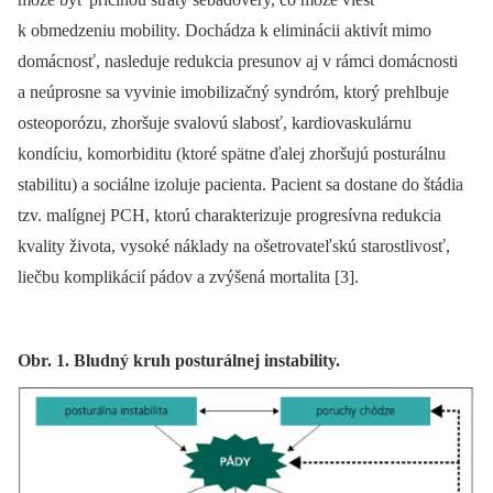
k obmedzeniu mobility. Dochádza k eliminácii aktivít mimo
domácnosť, nasleduje redukcia presunov aj v rámci domácnosti
a ne­úprosne sa vyvinie imobilizačný syndróm, ktorý prehlbuje
osteoporózu, zhoršuje svalovú slabosť, kardiovaskulárnu
kondíciu, komorbiditu (ktoré spätne ďalej zhoršujú posturálnu
stabilitu) a sociálne izoluje pacienta. Pacient sa dostane do štádia
tzv. malígnej PCH, ktorú charakterizuje progresívna redukcia
kvality života, vysoké náklady na ošetrovateľskú starostlivosť,
liečbu komplikácií pádov a zvýšená mortalita [3].
Obr. 1. Bludný kruh posturálnej instability.