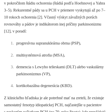
v pokročilom štádiu ochorenia (štádiá podľa Hoehnovej a Yahra
3–5). Rekurentné pády sa u PCH v priemere vyskytujú až po 7–
10 rokoch ochorenia [2]. Včasný výskyt závažných porúch
rovnováhy a pádov je indikátorom inej príčiny parkinsonizmu
[12], v poradí:
progresívna supranukleárna obrna (PSP),
multisystémová atrofia (MSA),
demencia s Lewyho telieskami (DLT) alebo vaskulárny
parkinsonizmus (VP),
kortikobazálna degenerácia (KBD).
Z klinického hľadiska je ale potrebné mať na zreteli, že existuje
samostatný fenotyp idiopatickej PCH, najčastejšie u pacientov
s neskorým začiatkom PCH (po 70. roku života), kde prevládajú