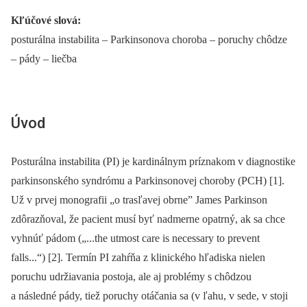
Kľúčové slová:
posturálna instabilita –⁠ Parkinsonova choroba –⁠ poruchy chôdze
–⁠ pády –⁠ liečba
Úvod
Posturálna instabilita (PI) je kardinálnym príznakom v diagnostike
parkinsonského syndrómu a Parkinsonovej choroby (PCH) [1].
Už v prvej monografii „o trasľavej obrne” James Parkinson
zdôrazňoval, že pacient musí byť nadmerne opatrný, ak sa chce
vyhnúť pádom („...the utmost care is necessary to prevent
falls...“) [2]. Termín PI zahŕňa z klinického hľadiska nie­len
poruchu udržiavania postoja, ale aj problémy s chôdzou
a následné pády, tiež poruchy otáčania sa (v ľahu, v sede, v stoji