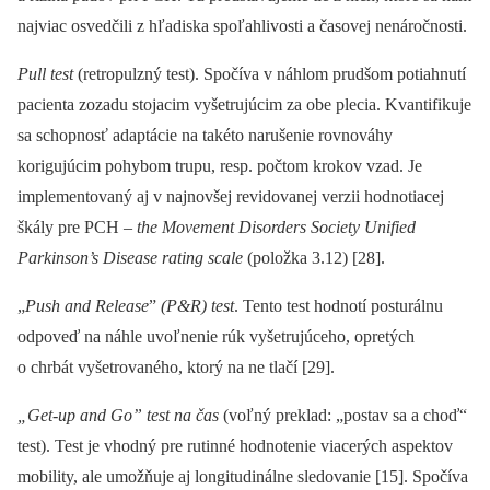
najviac osvedčili z hľadiska spoľahlivosti a časovej nenáročnosti.
Pull test
(retropulzný test). Spočíva v náhlom prudšom potiahnutí
pacienta zozadu stojacim vyšetrujúcim za obe plecia. Kvantifikuje
sa schopnosť adaptácie na takéto narušenie rovnováhy
korigujúcim pohybom trupu, resp. počtom krokov vzad. Je
implementovaný aj v najnovšej revidovanej verzii hodnotiacej
škály pre PCH –⁠
the Movement Disorders Society Unified
Parkinson’s Disease rating scale
(položka 3.12) [28].
„
Push and Release
”
(P&R) test
. Tento test hodnotí posturálnu
odpoveď na náhle uvoľnenie rúk vyšetrujúceho, opretých
o chrbát vyšetrovaného, ktorý na ne tlačí [29].
„Get-up and Go” test na čas
(voľný preklad: „postav sa a choď“
test). Test je vhodný pre rutinné hodnotenie viacerých aspektov
mobility, ale umožňuje aj longitudinálne sledovanie [15]. Spočíva