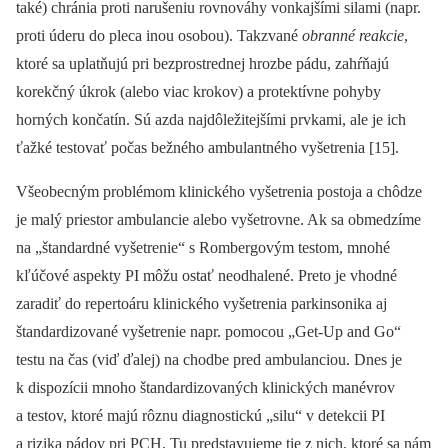
také) chránia proti narušeniu rovnováhy vonkajšími silami (napr.
proti úderu do pleca inou osobou). Takzvané
obranné reakcie
,
ktoré sa uplatňujú pri bezprostrednej hrozbe pádu, zahŕňajú
korekčný úkrok (alebo viac krokov) a protektívne pohyby
horných končatín. Sú azda najdôležitejšími prvkami, ale je ich
ťažké testovať počas bežného ambulantného vyšetrenia [15].
Všeobecným problémom klinického vyšetrenia postoja a chôdze
je malý priestor ambulancie alebo vyšetrovne. Ak sa obmedzíme
na „štandardné vyšetrenie“ s Rombergovým testom, mnohé
kľúčové aspekty PI môžu ostať neodhalené. Preto je vhodné
zaradiť do repertoáru klinického vyšetrenia parkinsonika aj
štandardizované vyšetrenie napr. pomocou „Get-Up and Go“
testu na čas (viď ďalej) na chodbe pred ambulanciou. Dnes je
k dispozícii mnoho štandardizovaných klinických manévrov
a testov, ktoré majú rôznu diagnostickú „silu“ v detekcii PI
a rizika pádov pri PCH. Tu predstavujeme tie z nich, ktoré sa nám