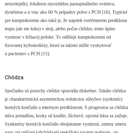
neuroleptík), fokálnou myozitídou para­spinálneho svalstva,
dystóniou a u viac ako 60 % prípadov práve s PCH [16]. Typické
pre kamptokormiu ako takú je, že napriek extrémnemu predklonu
trupu (ale nie krku) v stoji, alebo počas chôdze, tento úplne
vymizne v ležiacej polohe. To odlišuje kamptokormiu od
fixovanej kyfo­skoliózy, ktorá sa takisto môže vyskytovať
u pacientov s PCH [15].
Chôdza
Spočiatku sú poruchy chôdze spravidla diskrétne. Takáto chôdza
je charakteristická asymetrickou redukciou súhybov (synkinéz)
horných končatín a miernym predklonom. S progresiou sa chôdza
stáva pomalšou, kroky sú kratšie, šúchavé, oporná báza sa zužuje.
Synkinézy horných končatín obojstranne vymiznú, zmeny smeru
napr. pri otáčaní (obchádzaní prekážok) pacient realizuje „
en