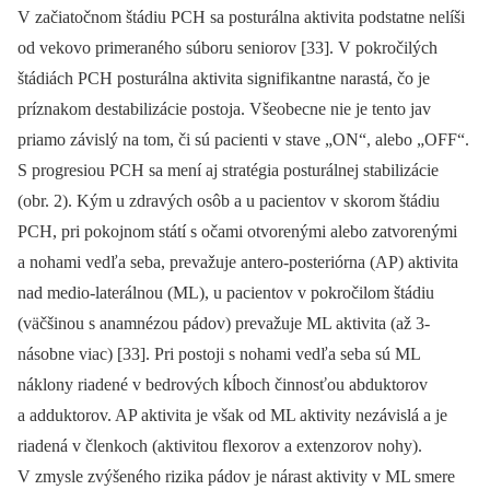
V začiatočnom štádiu PCH sa posturálna aktivita podstatne nelíši
od vekovo primeraného súboru seniorov [33]. V pokročilých
štádiách PCH posturálna aktivita signifikantne narastá, čo je
príznakom destabilizácie postoja. Všeobecne nie je tento jav
priamo závislý na tom, či sú pacienti v stave „ON“, alebo „OFF“.
S progresiou PCH sa mení aj stratégia posturálnej stabilizácie
(obr. 2). Kým u zdravých osôb a u pacientov v skorom štádiu
PCH, pri pokojnom státí s očami otvorenými alebo zatvorenými
a nohami vedľa seba, prevažuje antero-poste­riórna (AP) aktivita
nad medio-laterálnou (ML), u pacientov v pokročilom štádiu
(väčšinou s anamnézou pádov) prevažuje ML aktivita (až 3-
násobne viac) [33]. Pri postoji s nohami vedľa seba sú ML
náklony riadené v bedrových kĺboch činnosťou abduktorov
a adduktorov. AP aktivita je však od ML aktivity nezávislá a je
riadená v členkoch (aktivitou flexorov a extenzorov nohy).
V zmysle zvýšeného rizika pádov je nárast aktivity v ML smere