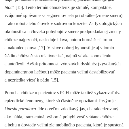
bloc
“ [15]. Tento termín charakterizuje strnulé, kompaktné,
vzájomné správanie sa segmentov tela pri obrátke (zmene smeru)
–⁠ ako robot alebo človek v sadrovom korzete. Za fyziologických
okolností sa u človeka pohybujú v smere predpokladanej zmeny
chôdze najprv oči, nasleduje hlava, potom horná časť trupu
a nakoniec panva [17]. V stave dobrej hybnosti je aj v tomto
štádiu chôdza často relatívne istá, najmä vďaka spomaleniu
a anteflexii. Avšak prítomnosť výrazných dyskinéz (vyvolaných
dopaminergnou liečbou) môže pacienta veľmi destabilizovať
a nezriedka viesť k pádu [15].
Porucha chôdze u pacientov s PCH môže taktiež vykazovať dva
epizodické fenomény, ktoré sú čiastočne opozitami. Prvým je
kinesia paradoxa
. Ide o veľmi zriedkavý jav, charakterizovaný
ako náhla, tranzientná, výborná pohyblivosť vrátane chôdze
a behu u dovtedy veľmi zle mobilného pacienta, ktorá je spustená