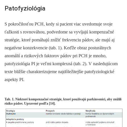
Patofyziológia
S pokročilosťou PCH, kedy si pacient viac uvedomuje svoje
ťažkosti s rovnováhou, podvedome sa vyvíjajú kompenzačné
stratégie, ktoré pomáhajú znížiť frekvenciu pádov, ale majú aj
negatívne konzekvencie (tab. 1). Keďže obraz posturálnych
anomálií a rizikových faktorov pádov pri PCH je mnoho,
patofyziológia PI je veľmi komplexná (tab. 2). V nasledujúcom
texte bližšie charakterizujeme naj­dôležitejšie patofyziologické
aspekty PI.
Tab. 1. Niektoré kompenzačné stratégie, ktoré používajú parkinsonici, aby znížili
riziko pádov. Upravené podľa [14].