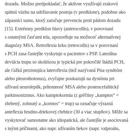
dozadu. Možno predpokladať, že aktívne využívajú zrakovú
spätnú väzbu na udržiavanie postoja (v predklone), podobne ako
zápasníci sumo, ktorý zaručuje prevenciu proti pádom dozadu
[15]. Extrémny predklon hlavy (anterocollis), v porovnaní
s ostatnými časťami tela, upozorňuje na možnosť alternatívnej
diagnózy MSA. Retroflexia krku (retrocollis) sa v porovnaní
s PCH zasa častejšie vyskytuje u pacientov s PSP. Laterálna
deviácia trupu so skoliózou je typická pre pokročilé štádiá PCH,
ale ťažká perzistujúca lateroflexia (tiež nazývaná Pisa syndróm
alebo pleurothotonus), zvyčajne poukazujú na dystóniu pri
užívaní neuroleptík, prítomnosť MSA alebo postencefalitický
parkinsonizmus. Ako kamptokormia (z gréčtiny „kamptos“ =
zhrbený, zohnutý a „kormos“ = trup) sa označuje výrazná
anteflexia hrudno-driekovej chrbtice (30 a viac stupňov). Môže sa
vyskytovať samostatne ako idiopatická, ale častejšie je asociovaná
s inými príčinami, ako napr. užívaním liekov (napr. valproátu,