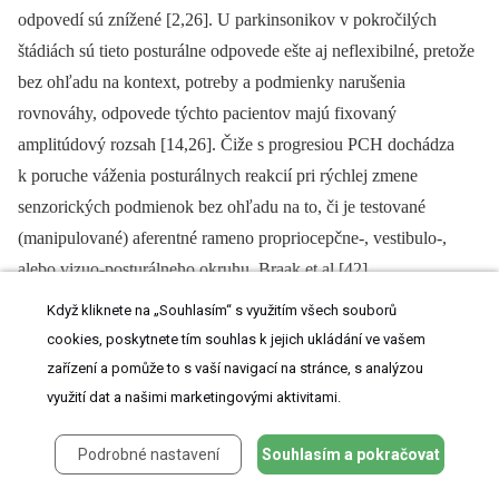
odpovedí sú znížené [2,26]. U parkinsonikov v pokročilých
štádiách sú tieto posturálne odpovede ešte aj neflexibilné, pretože
bez ohľadu na kontext, potreby a podmienky narušenia
rovnováhy, odpovede týchto pacientov majú fixovaný
amplitúdový rozsah [14,26]. Čiže s progresiou PCH dochádza
k poruche váženia posturálnych reakcií pri rýchlej zmene
senzorických podmienok bez ohľadu na to, či je testované
(manipulované) aferentné rameno propriocepčne-, vestibulo-,
alebo vizuo­-posturálneho okruhu. Braak et al [42]
imunohistochemickým farbením α-synukleínu zistili významné
Když kliknete na „Souhlasím“ s využitím všech souborů
postihnutie niektorých kmeňových jadier, najmä locus coeruleus.
cookies, poskytnete tím souhlas k jejich ukládání ve vašem
Toto jadro (resp. komplex jadier) sa vyznačuje bohatými
zařízení a pomůže to s vaší navigací na stránce, s analýzou
aferentnými spojeniami s krčnou miechou a recipročne tiež
využití dat a našimi marketingovými aktivitami.
projikuje k cervikálnym inter -⁠ a motoneu­rónom [43]. Je aj
Podrobné nastavení
Souhlasím a pokračovat
kľúčovou štruktúrou v centrálnom noradrenalínovom
neuromediátorovom systéme a práve ona by mohla byť