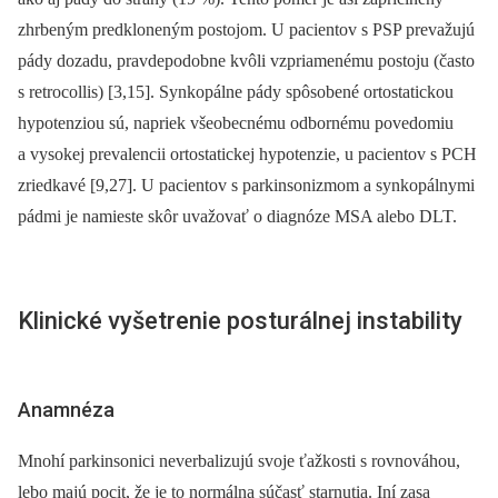
zhrbeným predkloneným postojom. U pacientov s PSP prevažujú
pády dozadu, pravdepodobne kvôli vzpriamenému postoju (často
s retrocollis) [3,15]. Synkopálne pády spôsobené ortostatickou
hypotenziou sú, napriek všeobecnému odbornému povedomiu
a vysokej prevalencii ortostatickej hypotenzie, u pacientov s PCH
zriedkavé [9,27]. U pacientov s parkinsonizmom a synkopálnymi
pádmi je namieste skôr uvažovať o diagnóze MSA alebo DLT.
Klinické vyšetrenie posturálnej instability
Anamnéza
Mnohí parkinsonici neverbalizujú svoje ťažkosti s rovnováhou,
lebo majú pocit, že je to normálna súčasť starnutia. Iní zasa