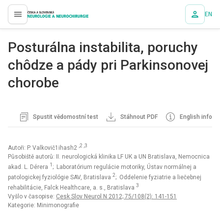
EN
proLékaře.cz
Posturálna instabilita, poruchy
chôdze a pády pri Parkinsonovej
chorobe
Spustit vědomostní test
Stáhnout PDF
English info
,2 ,3
Autoři: P. Valkovič1ihash2
Působiště autorů: II. neurologická klinika LF UK a UN Bratislava, Nemocnica
1
akad. L. Dérera
; Laboratórium regulácie motoriky, Ústav normálnej a
2
patologickej fyziológie SAV, Bratislava
; Oddelenie fyziatrie a liečebnej
3
rehabilitácie, Falck Healthcare, a. s., Bratislava
Vyšlo v časopise:
Cesk Slov Neurol N 2012; 75/108(2): 141-151
Kategorie: Minimonografie