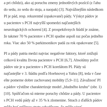
a pri chôdzi), ako aj poruchu zmeny jednotlivých pozícií (z ľahu
do sedu, zo sedu do stoja, a naopak) [3]. Najvážnejším následkom
PI je pád, resp. rekurentné (opakované) pády. Výskyt pádov je
u pacientov s PCH najvyšší spomedzi najčastejších
neurologických ochorení [4]. Z prospektívnych štúdií je známe,
že takmer 70 % pacientov s PCH spadne aspoň raz počas jedného
roka. Viac ako 50 % parkinsonikov padá za rok opakovane [5].
PI a pády patria medzi najviac negatívne faktory, ktoré znižujú
celkovú kvalitu života pacientov s PCH [6,7]. Absolútny počet
pádov nie je u pacientov s PCH korelátom PI. Pády sú
najčastejšie v 3. štádiu podľa Hoehnovej a Yahra [8], teda v čase
ešte pomerne dobre zachovanej mobility [5,9–11]. Závažnosť PI
a pádov výstižne charakterizuje model „bludného kruhu“ (obr. 1)
[10]. Spúšťačom sú mierne poruchy chôdze a pády. U pacientov
s PCH vedú pády až v 35 % k zlomenine. Strach z ďalších pádov
môže byť príčinou straty sebadôvery, čo môže viesť