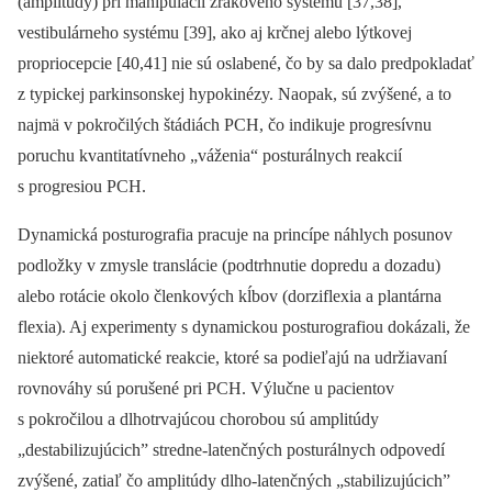
(amplitúdy) pri manipulácii zrakového systému [37,38],
vestibulárneho systému [39], ako aj krčnej alebo lýtkovej
propriocepcie [40,41] nie sú oslabené, čo by sa dalo predpokladať
z typickej parkinsonskej hypokinézy. Naopak, sú zvýšené, a to
najmä v pokročilých štádiách PCH, čo indikuje progresívnu
poruchu kvantitatívneho „váženia“ posturálnych reakcií
s progresiou PCH.
Dynamická posturografia pracuje na princípe náhlych posunov
podložky v zmysle translácie (podtrhnutie dopredu a dozadu)
alebo rotácie okolo členkových kĺbov (dorziflexia a plantárna
flexia). Aj experimenty s dynamickou posturografiou dokázali, že
niektoré automatické reakcie, ktoré sa podieľajú na udržiavaní
rovnováhy sú porušené pri PCH. Výlučne u pacientov
s pokročilou a dlhotrvajúcou chorobou sú amplitúdy
„destabilizujúcich” stredne-latenčných posturálnych odpovedí
zvýšené, zatiaľ čo amplitúdy dlho-latenčných „stabilizujúcich”