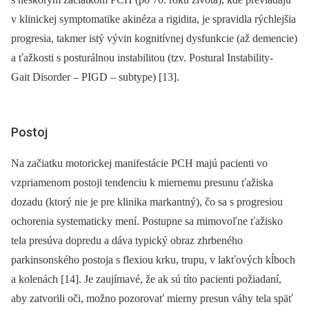
v klinickej symptomatike akinéza a rigidita, je spravidla rýchlejšia
progresia, takmer istý vývin kognitívnej dysfunkcie (až demencie)
a ťažkosti s posturálnou instabilitou (tzv. Postural Instability-
Gait Disorder –⁠ PIGD –⁠ subtype) [13].
Postoj
Na začiatku motorickej manifestácie PCH majú pacienti vo
vzpriamenom postoji tendenciu k miernemu presunu ťažiska
dozadu (ktorý nie je pre klinika markantný), čo sa s progresiou
ochorenia systematicky mení. Postupne sa mimovoľne ťažisko
tela presúva dopredu a dáva typický obraz zhrbeného
parkinsonského postoja s flexiou krku, trupu, v lakťových kĺboch
a kolenách [14]. Je zaujímavé, že ak sú títo pacienti požiadaní,
aby zatvorili oči, možno pozorovať mierny presun váhy tela späť