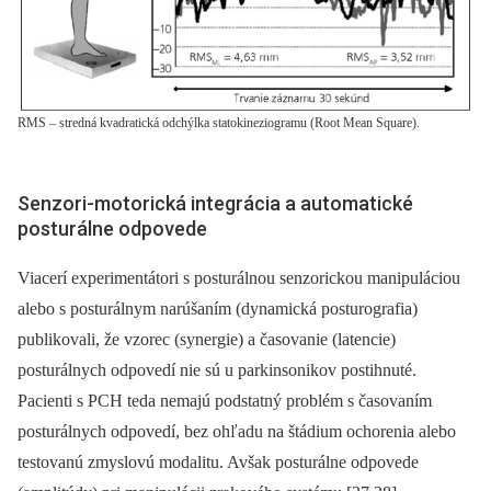
RMS – stredná kvadratická odchýlka statokineziogramu (Root Mean Square).
Senzori-motorická integrácia a automatické
posturálne odpovede
Viacerí experimentátori s posturálnou senzorickou manipuláciou
alebo s posturálnym narúšaním (dynamická posturografia)
publikovali, že vzorec (synergie) a časovanie (latencie)
posturálnych odpovedí nie sú u parkinsonikov postihnuté.
Pacienti s PCH teda nemajú podstatný problém s časovaním
posturálnych odpovedí, bez ohľadu na štádium ochorenia alebo
testovanú zmyslovú modalitu. Avšak posturálne odpovede