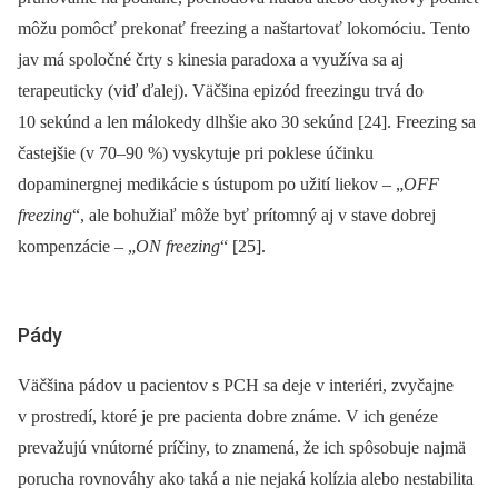
môžu pomôcť prekonať freezing a naštartovať lokomóciu. Tento
jav má spoločné črty s kinesia paradoxa a využíva sa aj
terapeuticky (viď ďalej). Väčšina epizód freezingu trvá do
10 sekúnd a len málokedy dlhšie ako 30 sekúnd [24]. Freezing sa
častejšie (v 70–90 %) vyskytuje pri poklese účinku
dopaminergnej medikácie s ústupom po užití liekov –⁠ „
OFF
freezing
“, ale bohužiaľ môže byť prítomný aj v stave dobrej
kompenzácie –⁠ „
ON freezing
“ [25].
Pády
Väčšina pádov u pacientov s PCH sa deje v interiéri, zvyčajne
v prostredí, ktoré je pre pacienta dobre známe. V ich genéze
prevažujú vnútorné príčiny, to znamená, že ich spôsobuje najmä
porucha rovnováhy ako taká a nie nejaká kolízia alebo nestabilita