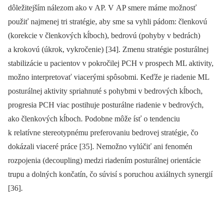
dôležitejším nálezom ako v AP. V AP smere máme možnosť
použiť najmenej tri stratégie, aby sme sa vyhli pádom: členkovú
(korekcie v členkových kĺboch), bedrovú (pohyby v bedrách)
a krokovú (úkrok, vykročenie) [34]. Zmenu stratégie posturálnej
stabilizácie u pacientov v pokročilej PCH v prospech ML aktivity,
možno interpretovať viacerými spôsobmi. Keďže je ria­denie ML
posturálnej aktivity spriah­nuté s pohybmi v bedrových kĺboch,
progresia PCH viac postihuje posturálne riadenie v bedrových,
ako členkových kĺboch. Podobne môže ísť o tendenciu
k relatívne stereotypnému preferovaniu bedrovej stratégie, čo
dokázali viaceré práce [35]. Nemožno vylúčiť ani fenomén
rozpojenia (decoupling) medzi riadením posturálnej orientácie
trupu a dolných končatín, čo súvisí s poruchou axiálnych synergií
[36].