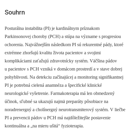
Souhrn
Posturálna instabilita (PI) je kardinálnym príznakom
Parkinsonovej choroby (PCH) a stúpa na význame s progresiou
ochorenia. Najvážnejším následkom PI sú rekurentné pády, ktoré
extrémne zhoršujú kvalitu života pacientov a svojimi
komplikáciami zaťažujú zdravotnícky systém. Väčšina pádov
u pacientov s PCH vzniká v domácom prostredí a v stave dobrej
pohyblivosti. Na detekciu začínajúcej a monitoring signifikantnej
PI je potrebná cielená anamnéza a špecifické klinické
neurologické vyšetrenie. Farmakoterapia má len obmedzený
účinok, sľubné sa ukazujú najmä preparáty pôsobiace na
noradrenergný a cholínergný neurotransmiterový systém. V liečbe
PI a prevencii pádov u PCH má najdôležitejšie postavenie
kontinuálna a „na mieru ušitá“ fyzioterapia.