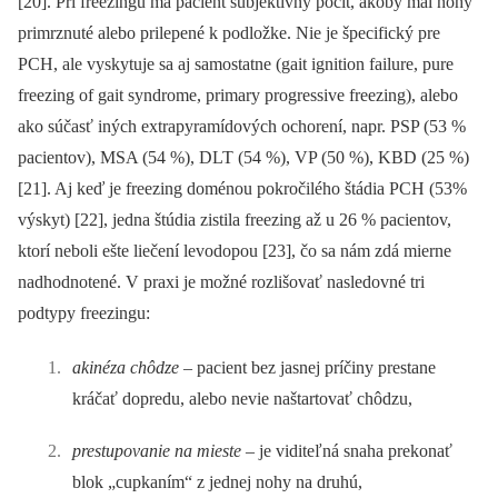
[20]. Pri freezingu má pacient subjektívny pocit, akoby mal nohy
primrznuté alebo prilepené k podložke. Nie je špecifický pre
PCH, ale vyskytuje sa aj samostatne (gait ignition failure, pure
freezing of gait syndrome, primary progressive freezing), alebo
ako súčasť iných extrapyramídových ochorení, napr. PSP (53 %
pacientov), MSA (54 %), DLT (54 %), VP (50 %), KBD (25 %)
[21]. Aj keď je freezing doménou pokročilého štádia PCH (53%
výskyt) [22], jedna štúdia zistila freezing až u 26 % pacientov,
ktorí neboli ešte liečení levodopou [23], čo sa nám zdá mierne
nadhodnotené. V praxi je možné rozlišovať nasledovné tri
podtypy freezingu:
akinéza chôdze
–⁠ pacient bez jasnej príčiny prestane
kráčať dopredu, alebo nevie naštartovať chôdzu,
prestupovanie na mieste
–⁠ je viditeľná snaha prekonať
blok „cupkaním“ z jednej nohy na druhú,