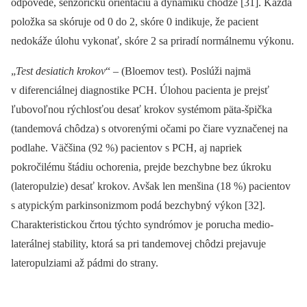
odpovede, senzorickú orientáciu a dynamiku chôdze [31]. Každá
položka sa skóruje od 0 do 2, skóre 0 indikuje, že pacient
nedokáže úlohu vykonať, skóre 2 sa priradí normálnemu výkonu.
„
Test desiatich krokov
“ –⁠ (Bloemov test). Poslúži najmä
v diferenciálnej diagnostike PCH. Úlohou pacienta je prejsť
ľubovoľnou rýchlosťou desať krokov systémom päta-špička
(tandemová chôdza) s otvorenými očami po čiare vyznačenej na
podlahe. Väčšina (92 %) pacientov s PCH, aj napriek
pokročilému štádiu ochorenia, prejde bezchybne bez úkroku
(lateropulzie) desať krokov. Avšak len menšina (18 %) pacientov
s atypickým parkinsonizmom podá bezchybný výkon [32].
Charakteristickou črtou týchto syndrómov je porucha medio-
laterálnej stability, ktorá sa pri tandemovej chôdzi prejavuje
lateropulziami až pádmi do strany.