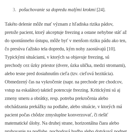
pošuchovanie sa dopredu malými krok­­mi
[24].
Takéto delenie môže mať význam z hľadiska rizika pádov,
pretože pacient, ktorý akceptuje freezing a ostane nehybne stáť až
do spontánneho ústupu, môže byť v menšom riziku pádu ako ten,
čo presúva ťažisko tela dopredu, kým nohy zaostávajú [10].
Typickými situáciami, v ktorých sa objavuje freezing, sú
prechody cez úzky priestor (dvere, úzka ulička, medzi stromami),
alebo tesne pred do­siahnutím cieľa (tzv. cieľová hezitácia).
Obmedzený čas na vykročenie (napr. na prechode pre chodcov,
vstup na eskalátor) taktiež potencuje freezing. Kritickými sú aj
zmeny smeru a obrátky, resp. potreba prekročenia alebo
obchádzania prekážky na podlahe, alebo situácie, v ktorých má
pacient počas chôdze zmysluplne konverzovať, či riešiť
matematické úlohy. Na druhej strane, horizontálna čiara alebo
pruhovanie na podlahe, pochodová hudba alebo dotykový podnet