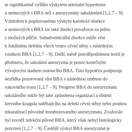
se signifikantně vyšším výskytem arterialní hypertenze
u nemocných s BBA než s aneuryzmaty sakulárními [1,2,7 –⁠ 9].
Vzhledem k popisovanému výskytu karotické disekce
u nemocných s BBA lze také disekci považovat za jednu
z možných příčin. Subadventiciální disekce může vést
k fokálnímu defektu všech vrstev cévní stěny s následným
vznikem BBA [1,2,7 –⁠ 9]. Další, méně pravděpodobnou teorií je
představa, že sakulární aneuryzma je pouze konečným
vývojovým stadiem rostoucího BBA. Tuto hypotézu podporuje
nezřídka pozorovaný růst BBA s následnou změnou do
vakovitého tvaru [1,2,7 –⁠ 9]. Progrese BBA do aneuryzmatu
sakulárního může být také způsobena organizací a růstem
krevního koagula naléhajícího na defekt cévní stěny nebo pouhou
rekanalizací původně trombozovaného aneuryzmatu. Zvažován
byl rovněž infekční původ BBA, který však nebyl histologicky
potvrzen [1,2,7 –⁠ 9]. Častější výskyt BBA aneuryzmat je