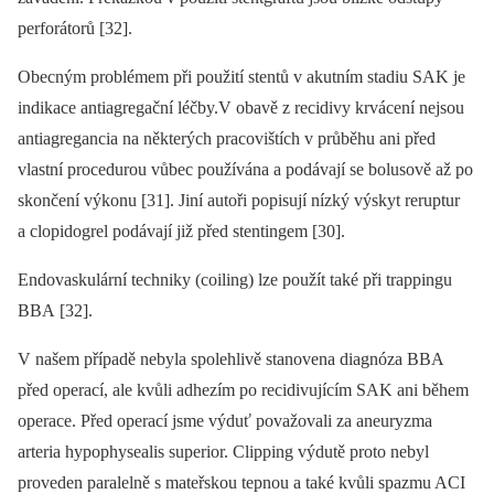
perforátorů [32].
Obecným problémem při použití stentů v akutním stadiu SAK je
indikace antiagregační léčby.V obavě z recidivy krvácení nejsou
antiagregancia na některých pracovištích v průběhu ani před
vlastní procedurou vůbec používána a podávají se bolusově až po
skončení výkonu [31]. Jiní autoři popisují nízký výskyt reruptur
a clopidogrel podávají již před stentingem [30].
Endovaskulární techniky (coiling) lze použít také při trappingu
BBA [32].
V našem případě nebyla spolehlivě stanovena dia­gnóza BBA
před operací, ale kvůli adhezím po recidivujícím SAK ani během
operace. Před operací jsme výduť považovali za aneuryzma
arteria hypophysealis superior. Clipping výdutě proto nebyl
proveden paralelně s mateřskou tepnou a také kvůli spazmu ACI