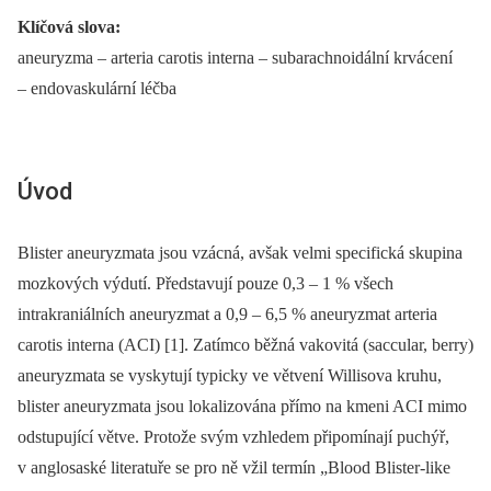
Klíčová slova:
aneuryzma –⁠ arteria carotis interna –⁠ subarachnoidální krvácení
–⁠ endovaskulární léčba
Úvod
Blister aneuryzmata jsou vzácná, avšak velmi specifická skupina
mozkových výdutí. Představují pouze 0,3 –⁠ 1 % všech
intrakraniálních aneuryzmat a 0,9 –⁠ 6,5 % aneuryzmat arteria
carotis interna (ACI) [1]. Zatímco běžná vakovitá (saccular, berry)
aneuryzmata se vyskytují typicky ve větvení Willisova kruhu,
blister aneuryzmata jsou lokalizována přímo na kmeni ACI mimo
odstupující větve. Protože svým vzhledem připomínají puchýř,
v anglosaské literatuře se pro ně vžil termín „Blood Blister‑like