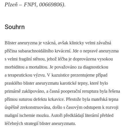
Plzeň – FNPl, 00669806).
Souhrn
Blister aneuryzma je vzácná, avšak klinicky velmi závažná
příčina subarachnoidálního krvácení. Jde o nepravé aneuryzma
s velmi fragilní stěnou, jehož léčba je doprovázena vysokou
morbiditou a mortalitou. Je považováno za dia­gnostickou
a terapeutickou výzvu. V kazuistice prezentujeme případ
prasklého blister aneuryzmatu karotické tepny, které bylo
primárně zaklipováno, a časná pooperační reruptura byla řešena
přímou suturou defektu krkavice. Přestože byla mateřská tepna
úspěšně zrekonstruována, došlo s časovým odstupem k rozvoji
maligní ischemie mozku. Autoři předkládají literární přehled
léčebných strategií blister aneuryzmatu.