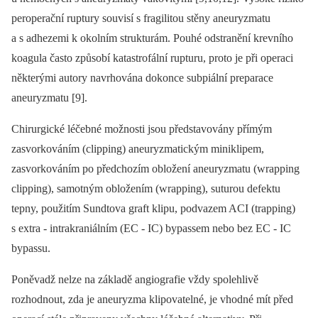
peroperační ruptury souvisí s fragilitou stěny aneuryzmatu
a s adhezemi k okolním strukturám. Pouhé odstranění krevního
koagula často způsobí katastrofální rupturu, proto je při operaci
ně­kte­rými autory navrhována dokonce subpiální preparace
aneuryzmatu [9].
Chirurgické léčebné možnosti jsou představovány přímým
zasvorkováním (clipping) aneuryzmatickým miniklipem,
zasvorkováním po předchozím obložení aneuryzmatu (wrapping
clipping), samotným obložením (wrapping), suturou defektu
tepny, použitím Sundtova graft klipu, podvazem ACI (trapping)
s extra ‑⁠ intrakraniálním (EC ‑⁠ IC) bypassem nebo bez EC ‑⁠ IC
bypassu.
Poněvadž nelze na základě angiografie vždy spolehlivě
rozhodnout, zda je aneuryzma klipovatelné, je vhodné mít před