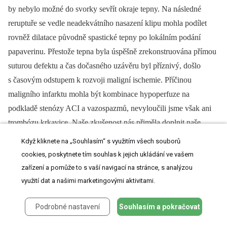
by nebylo možné do svorky sevřít okraje tepny. Na následné
reruptuře se vedle neadekvátního nasazení klipu mohla podílet
rovněž dilatace původně spastické tepny po lokálním podání
papaverinu. Přestože tepna byla úspěšně zrekonstruována přímou
suturou defektu a čas dočasného uzávěru byl příznivý, došlo
s časovým odstupem k rozvoji maligní ischemie. Příčinou
maligního infarktu mohla být kombinace hypoperfuze na
podkladě stenózy ACI a vazospazmů, nevyloučili jsme však ani
trombózu krkavice. Naše zkušenost nás přiměla doplnit naše
aneuryzmatické instrumentarium o Sundtovy graft klipy a častěji
Když kliknete na „Souhlasím“ s využitím všech souborů
indikovat 3D DSA u nemocných se SAK a negativní CTA.
cookies, poskytnete tím souhlas k jejich ukládání ve vašem
zařízení a pomůže to s vaší navigací na stránce, s analýzou
využití dat a našimi marketingovými aktivitami.
Závěr
Podrobné nastavení
Souhlasím a pokračovat
Blister aneuryzma ACI je nepravé aneuryzma doprovázené