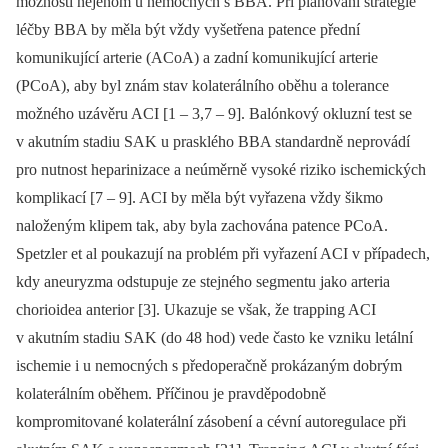
možnosti nejenom u nemocných s BBA. Při plánování strategie
léčby BBA by měla být vždy vyšetřena patence přední
komunikující arterie (ACoA) a zadní komunikující arterie
(PCoA), aby byl znám stav kolaterálního oběhu a tolerance
možného uzávěru ACI [1 –⁠ 3,7 –⁠ 9]. Balónkový okluzní test se
v akutním stadiu SAK u prasklého BBA standardně neprovádí
pro nutnost heparinizace a neúměrně vysoké riziko ischemických
komplikací [7 –⁠ 9]. ACI by měla být vyřazena vždy šikmo
naloženým klipem tak, aby byla zachována patence PCoA.
Spetzler et al poukazují na problém při vyřazení ACI v případech,
kdy aneuryzma odstupuje ze stejného segmentu jako arteria
chorioidea anterior [3]. Ukazuje se však, že trapping ACI
v akutním stadiu SAK (do 48 hod) vede často ke vzniku letální
ischemie i u nemocných s předoperačně prokázaným dobrým
kolaterálním oběhem. Příčinou je pravděpodobně
kompromitované kolaterální zásobení a cévní autoregulace při