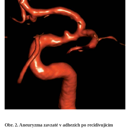
Obr. 2. Aneuryzma zavzaté v adhezích po recidivujícím