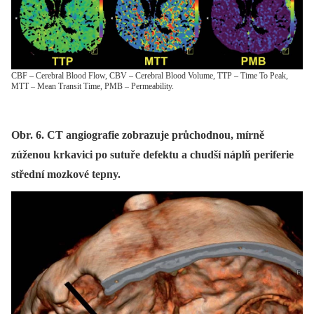
CBF – Cerebral Blood Flow, CBV – Cerebral Blood Volume, TTP – Time To Peak,
MTT – Mean Transit Time, PMB – Permeability.
Obr. 6. CT angiografie zobrazuje průchodnou, mírně
zúženou krkavici po sutuře defektu a chudší náplň periferie
střední mozkové tepny.