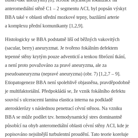
anteromediální stěně C1 –⁠ 2 segmentu ACI, byl popsán výskyt
BBA také v oblasti střední mozkové tepny, bazilární arterie
a komplexu přední komunikanty [1,2,9].
Histologicky se BBA podstatně liší od běžných vakovitých
(sacular, berry) aneuryzmat. Je tvořeno fokálním defektem
tepenné stěny krytým pouze adventicií a tenkou fibrózní tkání,
a není proto považováno za pravé aneuryzma, ale za
pseudoaneuryzma (nepravé aneuryzma) (obr. 7) [1,2,7 –⁠ 9].
Etiopatogeneze BBA není spolehlivě objasněna, pravděpodobně
je multifaktoriální. Předpokládá se, že vznik fokálního defektu
souvisí s ulceracemi lamina elastica interna na podkladě
aterosklerózy s následnou penetrací cévní stěnou. Na vzniku
BBA se může podílet tzv. hemodynamický stres dominantně
působící na ohyb anteromediální oblasti cévní stěny ACI, kde je
popisováno nejsilnější turbulentní proudění. Tato teorie koreluje