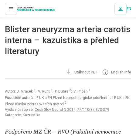
EN
proLékaře.cz
Blister aneuryzma arteria carotis
interna – kazuistika a přehled
literatury
Stáhnout PDF
English info
1
1
2
1
Autoři: J. Mraček
; V. Runt
; P. Duras
; V. Přibáň
1
Působiště autorů: LF UK a FN Plzeň Neurochirurgické oddělení
; LF UK a FN
2
Plzeň Klinika zobrazovacích metod
Vyšlo v časopise:
Cesk Slov Neurol N 2014; 77/110(3): 373-379
Kategorie: Kazuistika
Podpořeno MZ ČR – RVO (Fakultní nemocnice