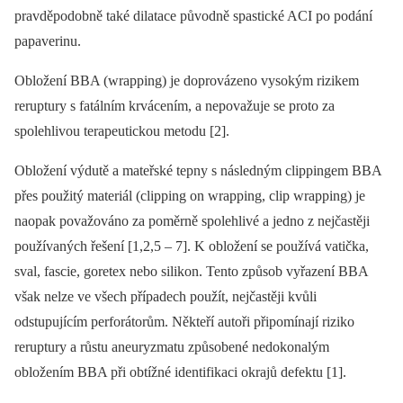
pravděpodobně také dilatace původně spastické ACI po podání
papaverinu.
Obložení BBA (wrapping) je doprovázeno vysokým rizikem
reruptury s fatálním krvácením, a nepovažuje se proto za
spolehlivou terapeutickou metodu [2].
Obložení výdutě a mateřské tepny s následným clippingem BBA
přes použitý materiál (clipping on wrapping, clip wrapping) je
naopak považováno za poměrně spolehlivé a jedno z nejčastěji
používaných řešení [1,2,5 –⁠ 7]. K obložení se používá vatička,
sval, fascie, goretex nebo silikon. Tento způsob vyřazení BBA
však nelze ve všech případech použít, nejčastěji kvůli
odstupujícím perforátorům. Někteří autoři připomínají riziko
reruptury a růstu aneuryzmatu způsobené nedokonalým
obložením BBA při obtížné identifikaci okrajů defektu [1].