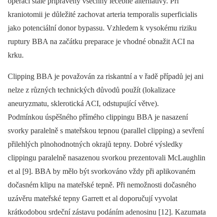
operací stále připraveny všechny léčebné alternativy. Při
kraniotomii je důležité zachovat arteria temporalis superficialis
jako potenciální donor bypassu. Vzhledem k vysokému riziku
ruptury BBA na začátku preparace je vhodné obnažit ACI na
krku.
Clipping BBA je považován za riskantní a v řadě případů jej ani
nelze z různých technických důvodů použít (lokalizace
aneuryzmatu, sklerotická ACI, odstupující větve).
Podmínkou úspěšného přímého clippingu BBA je nasazení
svorky paralelně s mateřskou tepnou (parallel clipping) a sevření
přilehlých plnohodnotných okrajů tepny. Dobré výsledky
clippingu paralelně nasazenou svorkou prezentovali McLaughlin
et al [9]. BBA by mělo být svorkováno vždy při aplikovaném
dočasném klipu na mateřské tepně. Při nemožnosti dočasného
uzávěru mateřské tepny Garrett et al doporučují vyvolat
krátkodobou srdeční zástavu podáním adenosinu [12]. Kazumata