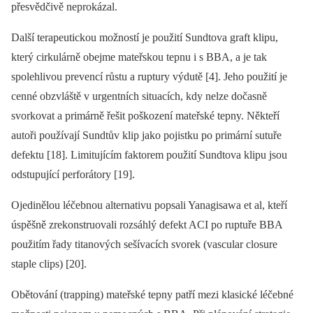
přesvědčivě neprokázal.
Další terapeutickou možností je použití Sundtova graft klipu,
který cirkulárně obejme mateřskou tepnu i s BBA, a je tak
spolehlivou prevencí růstu a ruptury výdutě [4]. Jeho použití je
cenné obzvláště v urgentních situacích, kdy nelze dočasně
svorkovat a primárně řešit poškození mateřské tepny. Někteří
autoři používají Sundtův klip jako pojistku po primární sutuře
defektu [18]. Limitujícím faktorem použití Sundtova klipu jsou
odstupující perforátory [19].
Ojedinělou léčebnou alternativu popsali Yanagisawa et al, kteří
úspěšně zrekonstruovali rozsáhlý defekt ACI po ruptuře BBA
použitím řady titanových sešívacích svorek (vascular closure
staple clips) [20].
Obětování (trapping) mateřské tepny patří mezi klasické léčebné