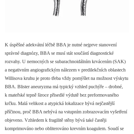
K úspěšné adekvátní léčbě BBA je nutné nejprve stanovení
správné dia­gnózy, BBA se musí stát součástí dia­gnostické
rozvahy. U nemocných se subarachnoidálním krvácením (SAK)
a negativním angiografickým nálezem v predilekčních oblastech
Willisova kruhu je proto třeba vždy pomýšlet na možnost výskytu
BBA. Blister aneuryzma má typický vzhled puchýře –⁠ drobné,
k mateřské tepně široce přisedlé výdutě bez preformovaného
krčku. Malá velikost a atypická lokalizace bývá nejčastější
příčinou, proč BBA nebývá na vstupním zobrazovacím vyšetření
objeveno. Vzhledem k fragilitě stěny bývá také častěji
komprimováno nebo obliterováno krevním koagulem. Soudí se