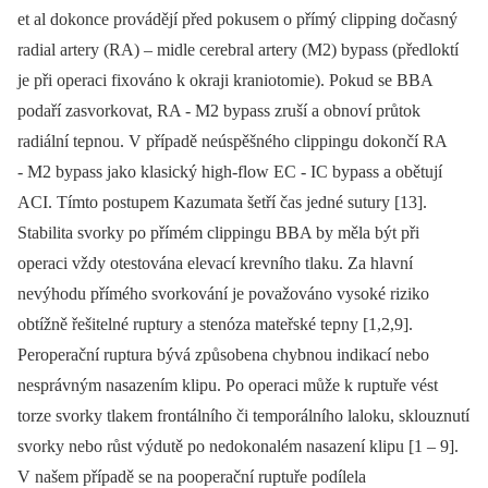
et al dokonce provádějí před pokusem o přímý clipping dočasný
radial artery (RA) –⁠ midle cerebral artery (M2) bypass (předloktí
je při operaci fixováno k okraji kraniotomie). Pokud se BBA
podaří zasvorkovat, RA ‑⁠ M2 bypass zruší a obnoví průtok
radiální tepnou. V případě neúspěšného clippingu dokončí RA
‑⁠ M2 bypass jako klasický high‑flow EC ‑⁠ IC bypass a obětují
ACI. Tímto postupem Kazumata šetří čas jedné sutury [13].
Stabilita svorky po přímém clippingu BBA by měla být při
operaci vždy otestována elevací krevního tlaku. Za hlavní
nevýhodu přímého svorkování je považováno vysoké riziko
obtížně řešitelné ruptury a stenóza mateřské tepny [1,2,9].
Peroperační ruptura bývá způsobena chybnou indikací nebo
nesprávným nasazením klipu. Po operaci může k ruptuře vést
torze svorky tlakem frontálního či temporálního laloku, sklouznutí
svorky nebo růst výdutě po nedokonalém nasazení klipu [1 –⁠ 9].
V našem případě se na pooperační ruptuře podílela