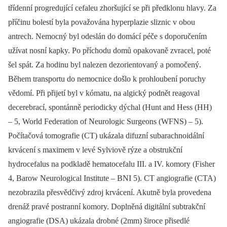
třídenní progredující cefaleu zhoršující se při předklonu hlavy. Za
příčinu bolestí byla považována hyperplazie sliznic v obou
antrech. Nemocný byl odeslán do domácí péče s doporučením
užívat nosní kapky. Po příchodu domů opakovaně zvracel, poté
šel spát. Za hodinu byl nalezen dezorientovaný a pomočený.
Během transportu do nemocnice došlo k prohloubení poruchy
vědomí. Při přijetí byl v kómatu, na algický podnět reagoval
decerebrací, spontánně periodicky dýchal (Hunt and Hess (HH)
–⁠ 5, World Federation of Neurologic Surgeons (WFNS) –⁠ 5).
Počítačová tomografie (CT) ukázala difuzní subarachnoidální
krvácení s maximem v levé Sylviově rýze a obstrukční
hydrocefalus na podkladě hematocefalu III. a IV. komory (Fisher
4, Barow Neurological Institute –⁠ BNI 5). CT angiografie (CTA)
nezobrazila přesvědčivý zdroj krvácení. Akutně byla provedena
drenáž pravé postranní komory. Doplněná digitální subtrakční
angiografie (DSA) ukázala drobné (2mm) široce přisedlé