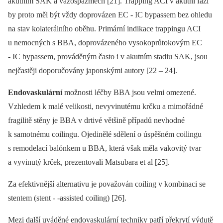
akutním SAK a vazospazmech [21]. Trapping ACI v akutní fázi
by proto měl být vždy doprovázen EC ‑⁠ IC bypassem bez ohledu
na stav kolaterálního oběhu. Primární indikace trappingu ACI
u nemocných s BBA, doprovázeného vysokoprůtokovým EC
‑⁠ IC bypassem, prováděným často i v akutním stadiu SAK, jsou
nejčastěji doporučovány japonskými autory [22 –⁠ 24].
Endovaskulární
možnosti léčby BBA jsou velmi omezené.
Vzhledem k malé velikosti, nevyvinutému krčku a mimořádné
fragilitě stěny je BBA v drtivé většině případů nevhodné
k samotnému coilingu. Ojedinělé sdělení o úspěšném coilingu
s remodelací balónkem u BBA, která však měla vakovitý tvar
a vyvinutý krček, prezentovali Matsubara et al [25].
Za efektivnější alternativu je považován coiling v kombinaci se
stentem (stent ‑⁠ -assisted coiling) [26].
Mezi další uváděné endovaskulární techniky patří překrytí výdutě