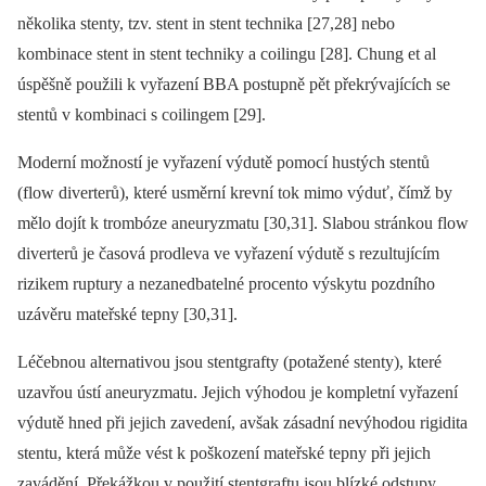
několika stenty, tzv. stent in stent technika [27,28] nebo
kombinace stent in stent techniky a coilingu [28]. Chung et al
úspěšně použili k vyřazení BBA postupně pět překrývajících se
stentů v kombinaci s coilingem [29].
Moderní možností je vyřazení výdutě pomocí hustých stentů
(flow diverterů), které usměrní krevní tok mimo výduť, čímž by
mělo dojít k trombóze aneuryzmatu [30,31]. Slabou stránkou flow
diverterů je časová prodleva ve vyřazení výdutě s rezultujícím
rizikem ruptury a nezanedbatelné procento výskytu pozdního
uzávěru mateřské tepny [30,31].
Léčebnou alternativou jsou stentgrafty (potažené stenty), které
uzavřou ústí aneuryzmatu. Jejich výhodou je kompletní vyřazení
výdutě hned při jejich zavedení, avšak zásadní nevýhodou rigidita
stentu, která může vést k poškození mateřské tepny při jejich
zavádění. Překážkou v použití stentgraftu jsou blízké odstupy