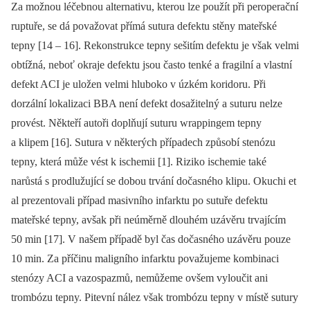
Za možnou léčebnou alternativu, kterou lze použít při peroperační
ruptuře, se dá považovat přímá sutura defektu stěny mateřské
tepny [14 –⁠ 16]. Rekonstrukce tepny sešitím defektu je však velmi
obtížná, neboť okraje defektu jsou často tenké a fragilní a vlastní
defekt ACI je uložen velmi hluboko v úzkém koridoru. Při
dorzální lokalizaci BBA není defekt dosažitelný a suturu nelze
provést. Někteří autoři doplňují suturu wrappingem tepny
a klipem [16]. Sutura v ně­kte­rých případech způsobí stenózu
tepny, která může vést k ischemii [1]. Riziko ischemie také
narůstá s prodlužující se dobou trvání dočasného klipu. Okuchi et
al prezentovali případ masivního infarktu po sutuře defektu
mateřské tepny, avšak při neúměrně dlouhém uzávěru trvajícím
50 min [17]. V našem případě byl čas dočasného uzávěru pouze
10 min. Za příčinu maligního infarktu považujeme kombinaci
stenózy ACI a vazospazmů, nemůžeme ovšem vyloučit ani
trombózu tepny. Pitevní nález však trombózu tepny v místě sutury