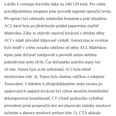
a došlo k vzestupu krevního tlaku na 240/ 120 torrů. Pro velmi
pravděpodobnou rerupturu jsme provedli urgentní operační revizi.
Při operaci byl odstraněn subdurální hematom a poté obnažena
ACI, která byla po předchozím podání papaverinu značně
dilatována. Záhy se objevilo masivní krvácení z defektu stěny
ACI v místě původně klipované výdutě. Aneuryzma se svorkou
bylo téměř v celém rozsahu odtrženo od stěny ACI. Mateřskou
tepnu jsme dočasně zaklipovali a provedli suturu defektu
jednotlivými stehy (8/ 0). Čas dočasného uzávěru tepny byl
10 min. Sutura byla zcela suficientní, ACI byla mírně
stenózována (obr. 4). Tepna byla obalena vatičkou a zalepena
Tissucolem. Vzhledem k předpokládanému otoku mozku po
opakovaných atakách krvácení byl výkon ukončen hemisferální
dekompresivní kraniektomií. CT včetně perfuzního vyšetření
provedené první pooperační den nevykazovalo známky mozkové
ischemie a alterace mozkové perfuze (obr. 5). CTA ukázala