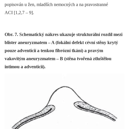
popisován u žen, mladších nemocných a na pravostranné
ACI [1,2,7 –⁠ 9].
Obr. 7. Schematický nákres ukazuje strukturální rozdíl mezi
blister aneuryzmatem – A (fokální defekt cévní stěny krytý
pouze adventicií a tenkou fibrózní tkání) a pravým
vakovitým aneuryzmatem – B (stěna tvořená ztluštělou
intimou a adventicií).