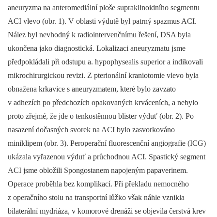
aneuryzma na anteromediální ploše supraklinoidního segmentu
ACI vlevo (obr. 1). V oblasti výdutě byl patrný spazmus ACI.
Nález byl nevhodný k radiointervenčnímu řešení, DSA byla
ukončena jako dia­gnostická. Lokalizaci aneuryzmatu jsme
předpokládali při odstupu a. hypophysealis superior a indikovali
mikrochirurgickou revizi. Z pterionální kraniotomie vlevo byla
obnažena krkavice s aneuryzmatem, které bylo zavzato
v adhezích po předchozích opakovaných krváceních, a nebylo
proto zřejmé, že jde o tenkostěnnou blister výduť (obr. 2). Po
nasazení dočasných svorek na ACI bylo zasvorkováno
miniklipem (obr. 3). Peroperační fluorescenční angiografie (ICG)
ukázala vyřazenou výduť a průchodnou ACI. Spastický segment
ACI jsme obložili Spongostanem napojeným papaverinem.
Operace proběhla bez komplikací. Při překladu nemocného
z operačního stolu na transportní lůžko však náhle vznikla
bilaterální mydriáza, v komorové drenáži se objevila čerstvá krev