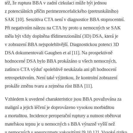
též, že ruptura BBA v zadní cirkulaci může být jednou
z potenciálních příčin perimezencefalického (pretrunkálního)
SAK [10]. Senzitiva CTA není v dia­gnostice BBA stoprocentní.
Při negativním nálezu na CTA by proto u nemocných se SAK
měla být vždy doplněna třídimenzionální (3D) DSA, která je
v zobrazení BBA nejspolehlivější. Dia­gnostickou potenci 3D
DSA dokumentovali Gaughen et al [11]. Na prospektivně
hodnocené DSA bylo BBA prokázáno u všech nemocných,
zatímco CTA výduť spolehlivě neukázala ani při hodnocení
retrospektivním. Není také výjimkou, že kontrolní zobrazení
prokáže změnu tvaru a zejména růst BBA [11].
Vzhledem k uvedené charakteristice jsou BBA považována za
maligní a jejich léčení je doprovázeno vysokou morbiditou
a mortalitou. Incidence peroperační ruptury a nutnost obětovat
mateřskou tepnu je u nemocných s BBA výrazně vyšší než
u nemocných s aneuryzmaty vakovitými [9,10,12]. Vysoké riziko