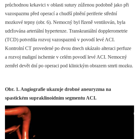
průchodnou krkavici v oblasti sutury zúženou podobně jako při
vazospazmu před operací a chudší plnění periferie střední
mozkové tepny (obr. 6). Nemocný byl řízeně ventilován, byla
udržována arteriální hypertenze. Transkraniální dopplerometrie
(TCD) potvrdila rozvoj vazospazmů v povodí levé ACI.
Kontrolní CT provedené po dvou dnech ukázalo alteraci perfuze
a rozvoj maligní ischemie v celém povodí levé ACI. Nemocný
zemřel devět dní po operaci pod klinickým obrazem smrti mozku.
Obr. 1. Angiografie ukazuje drobné aneuryzma na
spastickém supraklinoidním segmentu ACI.