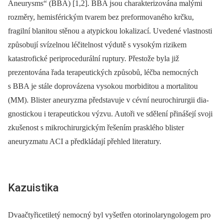
Aneurysms“ (BBA) [1,2]. BBA jsou charakterizována malými
rozměry, hemisférickým tvarem bez preformovaného krčku,
fragilní blanitou stěnou a atypickou lokalizací. Uvedené vlastnosti
způsobují svízelnou léčitelnost výdutě s vysokým rizikem
katastrofické periprocedurální ruptury. Přestože byla již
prezentována řada terapeutických způsobů, léčba nemocných
s BBA je stále doprovázena vysokou morbiditou a mortalitou
(MM). Blister aneuryzma představuje v cévní neurochirurgii dia­
gnostickou i terapeutickou výzvu. Autoři ve sdělení přinášejí svoji
zkušenost s mikrochirurgickým řešením prasklého blister
aneuryzmatu ACI a předkládají přehled literatury.
Kazuistika
Dvaačtyřicetiletý nemocný byl vyšetřen otorinolaryngologem pro