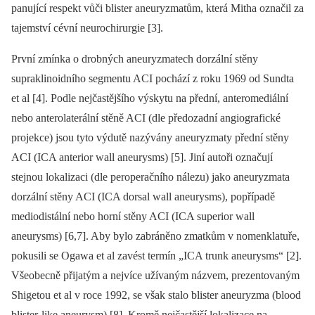
panující respekt vůči blister aneuryzmatům, která Mitha označil za
tajemství cévní neurochirurgie [3].
První zmínka o drobných aneuryzmatech dorzální stěny
supraklinoidního segmentu ACI pochází z roku 1969 od Sundta
et al [4]. Podle nejčastějšího výskytu na přední, anteromediální
nebo anterolaterální stěně ACI (dle předozadní angiografické
projekce) jsou tyto výdutě nazývány aneuryzmaty přední stěny
ACI (ICA anterior wall aneurysms) [5]. Jiní autoři označují
stejnou lokalizaci (dle peroperačního nálezu) jako aneuryzmata
dorzální stěny ACI (ICA dorsal wall aneurysms), popřípadě
mediodistální nebo horní stěny ACI (ICA superior wall
aneurysms) [6,7]. Aby bylo zabráněno zmatkům v nomenklatuře,
pokusili se Ogawa et al zavést termín „ICA trunk aneurysms“ [2].
Všeobecně přijatým a nejvíce užívaným názvem, prezentovaným
Shigetou et al v roce 1992, se však stalo blister aneuryzma (blood
blister‑like aneurysm) [8]. Kromě nejčastější lokalizace na