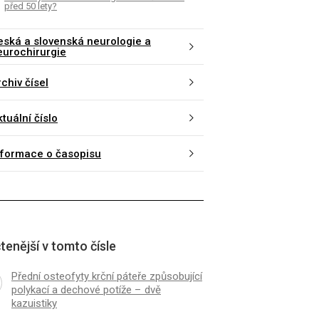
před 50 lety?
eská a slovenská neurologie a
eurochirurgie
chiv čísel
tuální číslo
nformace o časopisu
tenější v tomto čísle
Přední osteofyty krční páteře způsobující
polykací a dechové potíže – dvě
kazuistiky