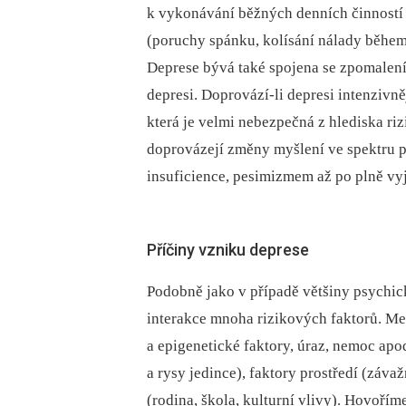
k vykonávání běžných denních činností 
(poruchy spánku, kolísání nálady během 
Deprese bývá také spojena se zpomalen
depresi. Doprovází-li depresi intenzivn
která je velmi nebezpečná z hlediska ri
doprovázejí změny myšlení ve spektru po
insuficience, pesimizmem až po plně v
Příčiny vzniku deprese
Podobně jako v případě většiny psychic
interakce mnoha rizikových faktorů. Mez
a epigenetické faktory, úraz, nemoc apo
a rysy jedince), faktory prostředí (závaž
(rodina, škola, kulturní vlivy). Hovoří