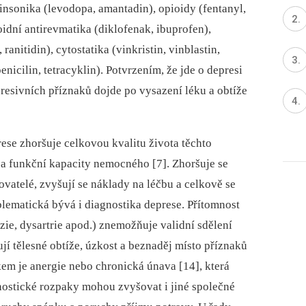
insonika (levodopa, amantadin), opioidy (fentanyl,
oidní antirevmatika (diklofenak, ibuprofen),
ranitidin), cytostatika (vinkristin, vinblastin,
nicilin, tetracyklin). Potvrzením, že jde o depresi
presivních příznaků dojde po vysazení léku a obtíže
ese zhoršuje celkovou kvalitu života těchto
a funkční kapacity nemocného [7]. Zhoršuje se
čovatelé, zvyšují se náklady na léčbu a celkově se
lematická bývá i diagnostika deprese. Přítomnost
ie, dysartrie apod.) znemožňuje validní sdělení
jí tělesné obtíže, úzkost a beznaděj místo příznaků
m je anergie nebo chronická únava [14], která
nostické rozpaky mohou zvyšovat i jiné společné