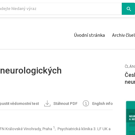
Úvodní stránka
Archiv čísel
ČLÁN
 neurologických
Česk
neu
ustit vědomostní test
Stáhnout PDF
English info
1
a FN Královské Vinohrady, Praha
; Psychiatrická klinika 3. LF UK a