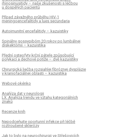
rhinosinusitidy – naše zkušenosti s léčbou
u dospělých pa­cientů
Případ závažného průběhu HIV-1
meningoencefalitidy a lues secundaria
Autoimunitní encefalitidy – kazuistiky
Spinálny gos­sypibóm 20 rokov po lumbálnej
diskektómii – kazuistika
Přední osteofyty krční páteře způsobující
polykací a dechové potíže – dvě kazuistiky
Chirurgická liečba rozsiahlej fibróznej dysplázie
v kraniofaciálnej oblasti – kazuistika
Webové okénko
Analýza dat v neurologii
LX. Analýza trendu ve vztahu kategoriálních
znaků
Recenze knih
Nepodceňujte oportun­ní infekce při léčbě
roztroušené sklerózy
Jak to bylo na neurochirurgii ve Střešovicích