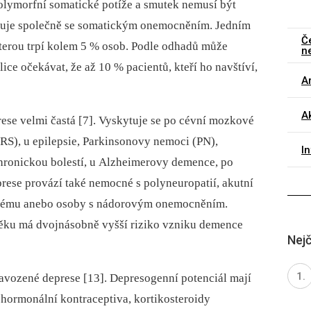
lymorfní somatické potíže a smutek nemusí být
ytuje společně se somatickým onemocněním. Jedním
Č
 kterou trpí kolem 5 % osob. Podle odhadů může
n
ce očekávat, že až 10 % pacientů, kteří ho navštíví,
Ar
Ak
se velmi častá [7]. Vyskytuje se po cévní mozkové
RS), u epilepsie, Parkinsonovy nemoci (PN),
I
ronickou bolestí, u Alzheimerovy demence, po
eprese provází také nemocné s polyneuropatií, akutní
stému anebo osoby s nádorovým onemocněním.
ěku má dvojnásobně vyšší riziko vzniku demence
Nejč
navozené deprese [13]. Depresogenní potenciál mají
, hormonální kontraceptiva, kortikosteroidy