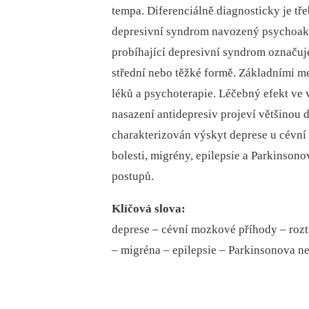
tempa. Diferenciálně diagnosticky je tře
depresivní syndrom navozený psychoakt
probíhající depresivní syndrom označuje
střední nebo těžké formě. Základními m
léků a psychoterapie. Léčebný efekt v
nasazení antidepresiv projeví většinou d
charakterizován výskyt deprese u cévní
bolesti, migrény, epilepsie a Parkinso
postupů.
Klíčová slova:
deprese –⁠ cévní mozkové příhody –⁠ rozt
–⁠ migréna –⁠ epilepsie –⁠ Parkinsonova 