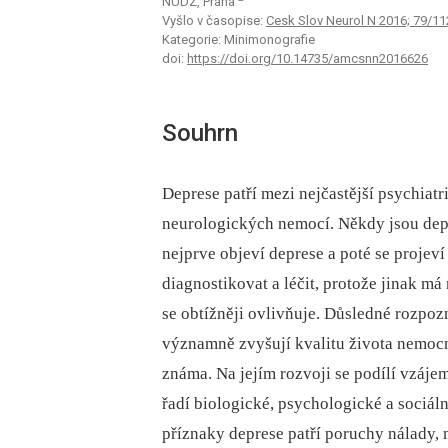
NÚDZ, Praha
Vyšlo v časopise:
Cesk Slov Neurol N 2016; 79/11
Kategorie: Minimonografie
doi:
https://doi.org/10.14735/amcsnn2016626
Souhrn
Deprese patří mezi nejčastější psychiatr
neurologických nemocí. Někdy jsou dep
nejprve objeví deprese a poté se projev
diagnostikovat a léčit, protože jinak má
se obtížněji ovlivňuje. Důsledné rozpo
významně zvyšují kvalitu života nemocn
známa. Na jejím rozvoji se podílí vzáje
řadí biologické, psychologické a sociáln
příznaky deprese patří poruchy nálady,