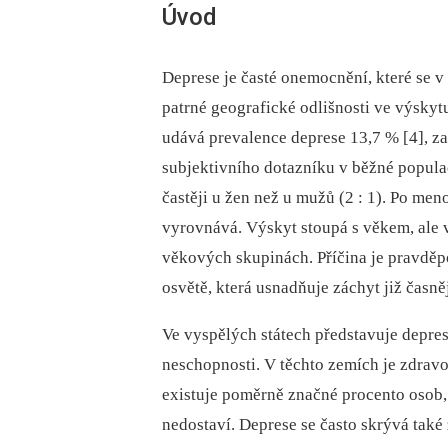
Úvod
Deprese je časté onemocnění, které se v 
patrné geografické odlišnosti ve výskyt
udává prevalence deprese 13,7 % [4], za
subjektivního dotazníku v běžné populac
častěji u žen než u mužů (2 : 1). Po me
vyrovnává. Výskyt stoupá s věkem, ale v
věkových skupinách. Příčina je pravděpo
osvětě, která usnadňuje záchyt již časně
Ve vyspělých státech představuje depres
neschopnosti. V těchto zemích je zdravo
existuje poměrně značné procento osob,
nedostaví. Deprese se často skrývá také