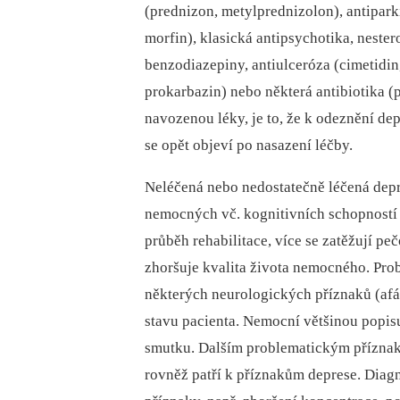
(prednizon, metylprednizolon), antipark
morfin), klasická antipsychotika, nester
benzodiazepiny, antiulceróza (cimetidin, 
prokarbazin) nebo některá antibiotika (pe
navozenou léky, je to, že k odeznění de
se opět objeví po nasazení léčby.
Neléčená nebo nedostatečně léčená depr
nemocných vč. kognitivních schopností 
průběh rehabilitace, více se zatěžují pe
zhoršuje kvalita života nemocného. Prob
některých neurologických příznaků (afáz
stavu pacienta. Nemocní většinou popisu
smutku. Dalším problematickým příznake
rovněž patří k příznakům deprese. Diag