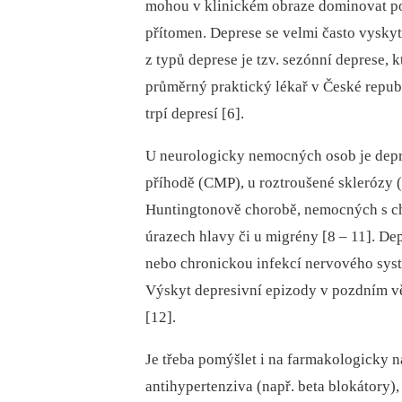
mohou v klinickém obraze dominovat po
přítomen. Deprese se velmi často vysk
z typů deprese je tzv. sezónní deprese,
průměrný praktický lékař v České republi
trpí depresí [6].
U neurologicky nemocných osob je depre
příhodě (CMP), u roztroušené sklerózy (
Huntingtonově chorobě, nemocných s ch
úrazech hlavy či u migrény [8 –⁠ 11]. D
nebo chronickou infekcí nervového sy
Výskyt depresivní epizody v pozdním v
[12].
Je třeba pomýšlet i na farmakologicky 
antihypertenziva (např. beta blokátory)