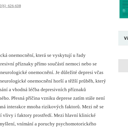
2(6): 626-638
V
ická onemocnění, která se vyskytují u řady
resivní příznaky přímo součástí nemoci nebo se
í neurologické onemocnění. Je důležité depresi včas
 neurologické onemocnění horší a těžší průběh, který
znání a vhodná léčba depresivních příznaků
ého. Přesná příčina vzniku deprese zatím stále není
mná interakce mnoha rizikových faktorů. Mezi ně se
í vlivy i faktory prostředí. Mezi hlavní klinické
 myšlení, vnímání a poruchy psychomotorického