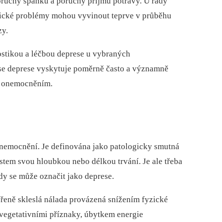
poruchy spánku a poruchy příjmu potravy. U řady
ické problémy mohou vyvinout teprve v průběhu
zy.
ostikou a léčbou deprese u vybraných
se deprese vyskytuje poměrně často a významně
m onemocněním.
onemocnění. Je definována jako patologicky smutná
tem svou hloubkou nebo délkou trvání. Je ale třeba
dy se může označit jako deprese.
řeně skleslá nálada provázená snížením fyzické
, vegetativními příznaky, úbytkem energie