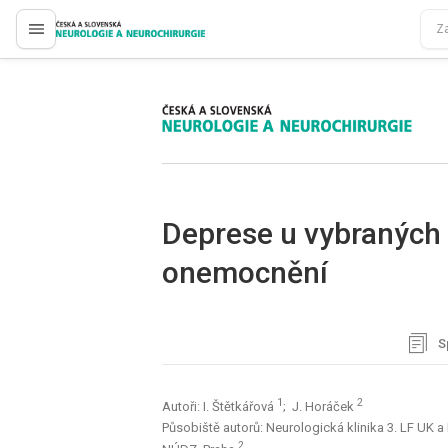
proLékaře.cz
proLékaře.cz
Deprese u vybraných
onemocnění
Sp
1
2
Autoři: I. Štětkářová
; J. Horáček
Působiště autorů: Neurologická klinika 3. LF UK 
2