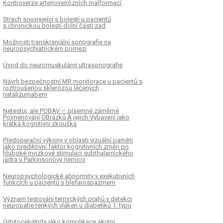
Kontroverze arteriovenózních malformací
Strach související s bolestí u pa­cientů
s chronickou bolestí dolní části zad
Možnosti transkraniální sonografie na
neuropsychiatrickém pomezí
Úvod do neuromuskulární ultrasonografie
Návrh bezpečnostní MR monitorace u pa­cientů s
roztroušenou sklerózou léčených
natalizumabem
Netestuj, ale POBAV – písemné záměrné
Pojmenování OBrázků A jejich Vybavení jako
krátká kognitivní zkouška
Předoperační výkony v oblasti vizuální paměti
jako prediktivní faktor kognitivních změn po
hluboké mozkové stimulaci subthalamického
jádra u Parkinsonovy nemoci
Neuropsychologické abnormity v exekutivních
funkcích u pacientů s blefarospazmem
Význam testování termických prahů v detekci
neuropatie tenkých vláken u diabetiků 1. typu
Orbitocelulitida jako komplikace akutní