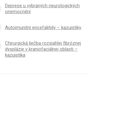
Deprese u vybraných neurologických
onemocnění
Autoimunitní encefalitidy – kazuistiky
Chirurgická liečba rozsiahlej fibróznej
dysplázie v kraniofaciálnej oblasti –
kazuistika