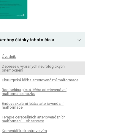
šechny články tohoto čísla
Úvodník
Deprese u vybraných neurologických
onemocnění
Chirurgická léčba arteriovenózní malformace
Radiochirurgická léčba arteriovenózní
malformace mozku
Endovaskulární léčba arteriovenózní
malformace
Terapie cerebrálních arteriovenózních
malformací – observace
Komentář ke kontroverzím