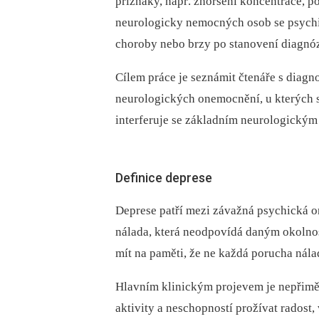
příznaky, např. zhoršení koncentrace, 
neurologicky nemocných osob se psych
choroby nebo brzy po stanovení diagnó
Cílem práce je seznámit čtenáře s diagn
neurologických onemocnění, u kterých 
interferuje se základním neurologický
Definice deprese
Deprese patří mezi závažná psychická 
nálada, která neodpovídá daným okolnos
mít na paměti, že ne každá porucha nála
Hlavním klinickým projevem je nepřimě
aktivity a neschopností prožívat radost