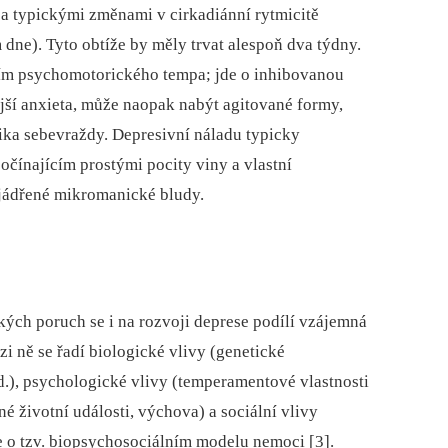
a typickými změnami v cirkadiánní rytmicitě
dne). Tyto obtíže by měly trvat alespoň dva týdny.
ím psychomotorického tempa; jde o inhibovanou
ější anxieta, může naopak nabýt agitované formy,
zika sebevraždy. Depresivní náladu typicky
čínajícím prostými pocity viny a vlastní
yjádřené mikromanické bludy.
kých poruch se i na rozvoji deprese podílí vzájemná
i ně se řadí biologické vlivy (genetické
d.), psychologické vlivy (temperamentové vlastnosti
né životní události, výchova) a sociální vlivy
me o tzv. biopsychosociálním modelu nemoci [3].