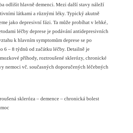
ba odlišit hlavně demenci. Mezi další stavy náleží
ivními látkami a různými léky. Typický akutně
me jako depresivní fázi. Ta může probíhat v lehké‚
etodami léčby deprese je podávání antidepresivních
e vztahu k hlavním symptomům deprese se po
o 6 –⁠ 8 týdnů od začátku léčby. Detailně je
 mozkové příhody, roztroušené sklerózy, chronické
novy nemoci vč. současných doporučených léčebných
roušená skleróza –⁠ demence –⁠ chronická bolest
nemoc