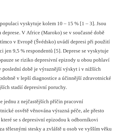
populaci vyskytuje kolem 10 –⁠ 15 % [1 –⁠ 3]. Jsou
u deprese. V Africe (Maroko) se v současné době
tímco v Evropě (Švédsko) uvádí depresi při použití
i jen 9,5 % respondentů [5]. Deprese se vyskytuje
nopauze se riziko depresivní epizody u obou pohlaví
 poslední době je výraznější výskyt i v nižších
dobně v lepší diagnostice a účinnější zdravotnické
jších stadií depresivní poruchy.
e jednu z nejčastějších příčin pracovní
tnické osvětě věnována výrazná péče, ale přesto
 které se s depresivní epizodou k odborníkovi
 za tělesnými stesky a zvláště u osob ve vyšším věku