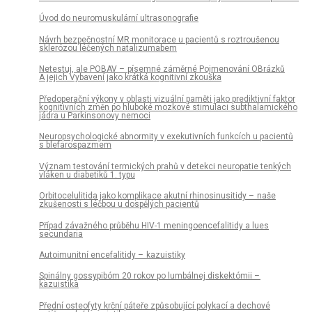
Úvod do neuromuskulární ultrasonografie
Návrh bezpečnostní MR monitorace u pa­cientů s roztroušenou
sklerózou léčených natalizumabem
Netestuj, ale POBAV – písemné záměrné Pojmenování OBrázků
A jejich Vybavení jako krátká kognitivní zkouška
Předoperační výkony v oblasti vizuální paměti jako prediktivní faktor
kognitivních změn po hluboké mozkové stimulaci subthalamického
jádra u Parkinsonovy nemoci
Neuropsychologické abnormity v exekutivních funkcích u pacientů
s blefarospazmem
Význam testování termických prahů v detekci neuropatie tenkých
vláken u diabetiků 1. typu
Orbitocelulitida jako komplikace akutní rhinosinusitidy – naše
zkušenosti s léčbou u dospělých pa­cientů
Případ závažného průběhu HIV-1 meningoencefalitidy a lues
secundaria
Autoimunitní encefalitidy – kazuistiky
Spinálny gos­sypibóm 20 rokov po lumbálnej diskektómii –
kazuistika
Přední osteofyty krční páteře způsobující polykací a dechové