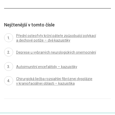
Nejčtenější v tomto čísle
Přední osteofyty krční páteře způsobující polykací
a dechové potíže – dvě kazuistiky
Deprese u vybraných neurologických onemocnění
Autoimunitní encefalitidy – kazuistiky
Chirurgická liečba rozsiahlej fibróznej dysplázie
v kraniofaciálnej oblasti – kazuistika