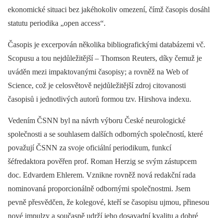
ekonomické situaci bez jakéhokoliv omezení, čímž časopis dosáhl
statutu periodika „open access“.
Časopis je excerpován několika bibliografickými databázemi vč.
Scopusu a tou nejdůležitější –⁠ Thomson Reuters, díky čemuž je
uváděn mezi impaktovanými časopisy; a rovněž na Web of
Science, což je celosvětově nejdůležitější zdroj citovanosti
časopisů i jednotlivých autorů formou tzv. Hirshova indexu.
Vedením ČSNN byl na návrh výboru České neurologické
společnosti a se souhlasem dalších odborných společností, které
považují ČSNN za svoje oficiální periodikum, funkcí
šéfredaktora pověřen prof. Roman Herzig se svým zástupcem
doc. Edvardem Ehlerem. Vznikne rovněž nová redakční rada
nominovaná proporcionálně odbornými společnostmi. Jsem
pevně přesvědčen, že kolegové, kteří se časopisu ujmou, přinesou
nové impulzy a současně udrží jeho dosavadní kvalitu a dobré