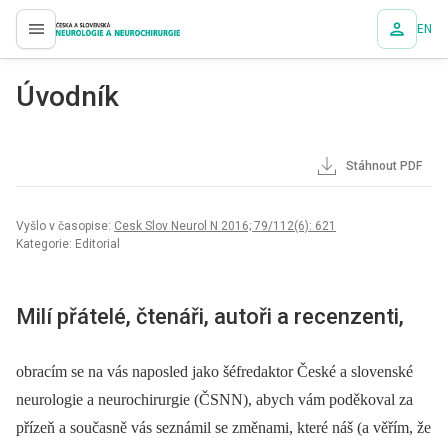
EN
proLékaře.cz
Úvodník
Stáhnout PDF
Vyšlo v časopise:
Cesk Slov Neurol N 2016; 79/112(6): 621
Kategorie: Editorial
Milí přátelé, čtenáři, autoři a recenzenti,
obracím se na vás naposled jako šéfredaktor České a slovenské
neurologie a neurochirurgie (ČSNN), abych vám poděkoval za
přízeň a současně vás seznámil se změnami, které náš (a věřím, že