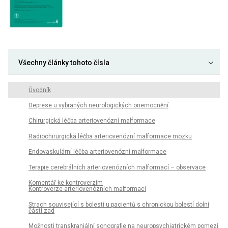
Všechny články tohoto čísla
Úvodník
Deprese u vybraných neurologických onemocnění
Chirurgická léčba arteriovenózní malformace
Radiochirurgická léčba arteriovenózní malformace mozku
Endovaskulární léčba arteriovenózní malformace
Terapie cerebrálních arteriovenózních malformací – observace
Komentář ke kontroverzím
Kontroverze arteriovenózních malformací
Strach související s bolestí u pa­cientů s chronickou bolestí dolní
části zad
Možnosti transkraniální sonografie na neuropsychiatrickém pomezí