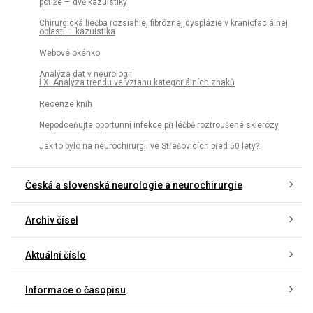
potíže – dvě kazuistiky
Chirurgická liečba rozsiahlej fibróznej dysplázie v kraniofaciálnej
oblasti – kazuistika
Webové okénko
Analýza dat v neurologii
LX. Analýza trendu ve vztahu kategoriálních znaků
Recenze knih
Nepodceňujte oportun­ní infekce při léčbě roztroušené sklerózy
Jak to bylo na neurochirurgii ve Střešovicích před 50 lety?
Česká a slovenská neurologie a neurochirurgie
Archiv čísel
Aktuální číslo
Informace o časopisu