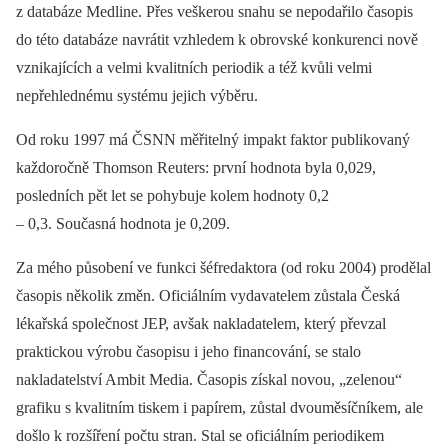
z databáze Medline. Přes veškerou snahu se nepodařilo časopis
do této databáze navrátit vzhledem k obrovské konkurenci nově
vznikajících a velmi kvalitních periodik a též kvůli velmi
nepřehlednému systému jejich výběru.
Od roku 1997 má ČSNN měřitelný impakt faktor publikovaný
každoročně Thomson Reuters: první hodnota byla 0,029,
posledních pět let se pohybuje kolem hodnoty 0,2
–⁠ 0,3. Současná hodnota je 0,209.
Za mého působení ve funkci šéfredaktora (od roku 2004) prodělal
časopis několik změn. Oficiálním vydavatelem zůstala Česká
lékařská společnost JEP, avšak nakladatelem, který převzal
praktickou výrobu časopisu i jeho financování, se stalo
nakladatelství Ambit Media. Časopis získal novou, „zelenou“
grafiku s kvalitním tiskem i papírem, zůstal dvouměsíčníkem, ale
došlo k rozšíření počtu stran. Stal se oficiálním periodikem