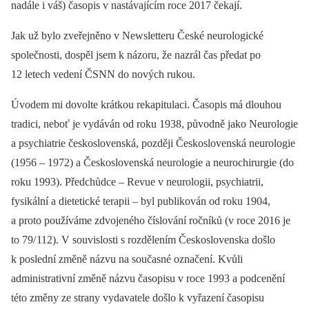
nadále i váš) časopis v nastávajícím roce 2017 čekají.
Jak už bylo zveřejněno v Newsletteru České neurologické
společnosti, dospěl jsem k názoru, že nazrál čas předat po
12 letech vedení ČSNN do nových rukou.
Úvodem mi dovolte krátkou rekapitulaci. Časopis má dlouhou
tradici, neboť je vydáván od roku 1938, původně jako Neurologie
a psychiatrie československá, později Československá neurologie
(1956 –⁠ 1972) a Československá neurologie a neurochirurgie (do
roku 1993). Předchůdce –⁠ Revue v neurologii, psychiatrii,
fysikální a dietetické terapii –⁠ byl publikován od roku 1904,
a proto používáme zdvojeného číslování ročníků (v roce 2016 je
to 79/ 112). V souvislosti s rozdělením Československa došlo
k poslední změně názvu na současné označení. Kvůli
administrativní změně názvu časopisu v roce 1993 a podcenění
této změny ze strany vydavatele došlo k vyřazení časopisu