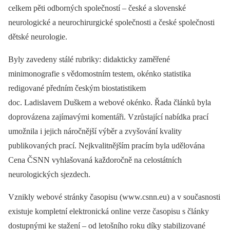
celkem pěti odborných společností –⁠ české a slovenské
neurologické a neurochirurgické společnosti a české společnosti
dětské neurologie.
Byly zavedeny stálé rubriky: didakticky zaměřené
minimonografie s vědomostním testem, okénko statistika
redigované předním českým biostatistikem
doc. Ladislavem Duškem a webové okénko. Řada článků byla
doprovázena zajímavými komentáři. Vzrůstající nabídka prací
umožnila i jejich náročnější výběr a zvyšování kvality
publikovaných prací. Nejkvalitnějším pracím byla udělována
Cena ČSNN vyhlašovaná kaž­doročně na celostátních
neurologických sjezdech.
Vznikly webové stránky časopisu (www.csnn.eu) a v současnosti
existuje kompletní elektronická online verze časopisu s články
dostupnými ke stažení –⁠ od letošního roku díky stabilizované