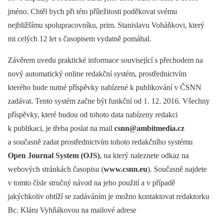
jméno. Chtěl bych při této příležitosti poděkovat svému
nejbližšímu spolupracovníku, prim. Stanislavu Voháňkovi, který
mi celých 12 let s časopisem vydatně pomáhal.
Závěrem uvedu praktické informace související s přechodem na
nový automatický online redakční systém, prostřednictvím
kterého bude nutné příspěvky nabízené k publikování v ČSNN
zadávat. Tento systém začne být funkční od 1. 12. 2016. Všechny
příspěvky, které budou od tohoto data nabízeny redakci
k publikaci, je třeba poslat na mail
csnn@ambitmedia.cz
a současně zadat prostřednictvím tohoto redakčního systému
Open Journal System (OJS)
, na který naleznete odkaz na
webových stránkách časopisu (
www.csnn.eu
). Současně najdete
v tomto čísle stručný návod na jeho použití a v případě
jakýchkoliv obtíží se zadáváním je možno kontaktovat redaktorku
Bc. Kláru Vyhňákovou na mailové adrese