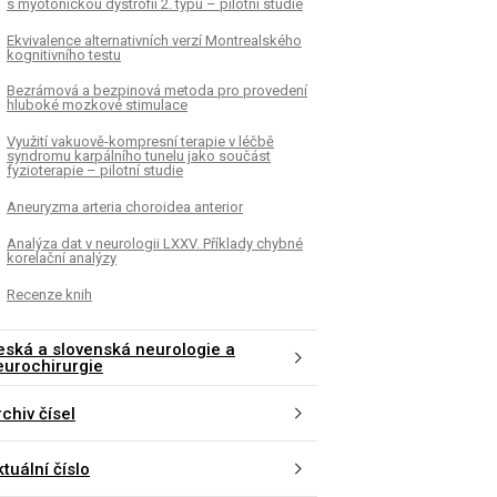
s myotonickou dystrofií 2. typu – pilotní studie
Ekvivalence alternativních verzí Montrealského
kognitivního testu
Bezrámová a bezpinová metoda pro provedení
hluboké mozkové stimulace
Využití vakuově-kompresní terapie v léčbě
syndromu karpálního tunelu jako součást
fyzioterapie – pilotní studie
Aneuryzma arteria choroidea anterior
Analýza dat v neurologii LXXV. Příklady chybné
korelační analýzy
Recenze knih
eská a slovenská neurologie a
eurochirurgie
chiv čísel
tuální číslo