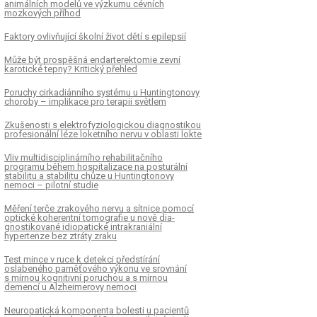
animálních modelů ve výzkumu cévních
mozkových příhod
Faktory ovlivňující školní život dětí s epilepsií
Může být prospěšná endarterektomie zevní
karotické tepny? Kritický přehled
Poruchy cirkadiánního systému u Huntingtonovy
choroby – implikace pro terapii světlem
Zkušenosti s elektrofyziologickou dia­gnostikou
profesionální léze loketního nervu v oblasti lokte
Vliv multidisciplinárního rehabilitačního
programu během hospitalizace na posturální
stabilitu a stabilitu chůze u Huntingtonovy
nemoci – pilotní studie
Měření terče zrakového nervu a sítnice pomocí
optické koherentní tomografie u nově dia­
gnostikované idiopatické intrakraniální
hypertenze bez ztráty zraku
Test mince v ruce k detekci předstírání
oslabeného paměťového výkonu ve srovnání
s mírnou kognitivní poruchou a s mírnou
demencí u Alzheimerovy nemoci
Neuropatická komponenta bolesti u pacientů