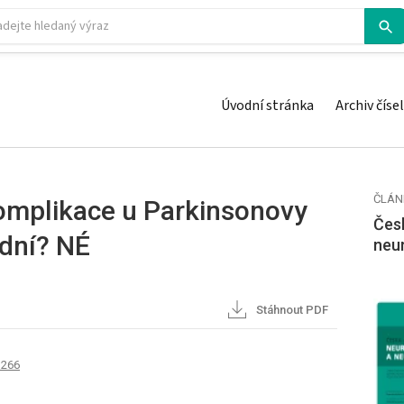
Úvodní stránka
Archiv čísel
ČLÁN
omplikace u Parkinsonovy
Česk
dní? NÉ
neu
Stáhnout PDF
 266