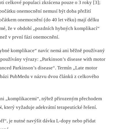
ti celkové populaci zkrácena p
ou
ze o 3 roky [3];
a počátku onemocnění nemusí být doba přežití
počátkem onemocnění (do 40 let věku) mají délku
řejmé, že v období „pozdních hybných komplikací“
 než v první fázi onemocnění.
hybné komplikace“ navíc nemá ani běžně p
ou
žívaný
p
ou
žívány výrazy: „Parkinson’s dis­
ea
se with motor
anced Parkinson’s dis
ea
se“. Termín „Late motor
tabázi PubMedu v názvu dvou článků z celkového
ni „komplikacemi“, nýbrž přirozeným přechodem
, který vyžaduje adekvátní terap
eu
tické řešení.
ff“, je nutné navýšit dávku L-dopy nebo přidat