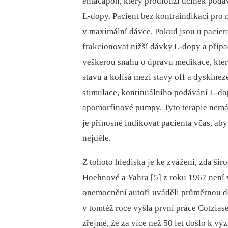
entacapon, který prodl
ou
ží účinek pod
L-dopy. Pac
ie
nt bez kontraindikací pro
v maximální dávce. Pokud jsou u pac
ie
n
frakc
io
novat nižší dávky L-dopy a přípa
vešker
ou
snahu o úpravu medikace, kte
stavu a kolísá mezi stavy off a dyskine
stimulace, kontin
uá
lního podávání L-do
apomorfinové pumpy. Tyto terap
ie
nemá 
je přínosné indikovat pac
ie
nta včas, aby
nejdéle.
Z tohoto hlediska je ke zvážení, zda šir
Hoehnové a Yahra [5] z roku 1967 není v
onemocnění
au
toři uváděli průměrn
ou
d
v tomtéž roce vyšla první práce Cotz
ia
s
zřejmé, že za více než 50 let došlo k v