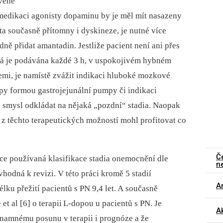
ávené
 medikaci agonisty dopaminu by je měl mít nasazeny
ta s
ou
časně přítomny i dyskineze, je nutné více
dně přidat amantadin. Jestliže pac
ie
nt není ani přes
rá je podávána každé 3 h, v uspokojivém hybném
zemi, je namístě zvážit indikaci hluboké mozkové
py form
ou
gastrojejunální pumpy či indikaci
smysl odkládat na nějaká „pozdní“ stad
ia
. Naopak
 z těchto terap
eu
tických možností mohl profitovat co
Č
oce p
ou
žívaná klasifikace stad
ia
onemocnění dle
n
hodná k revizi. V této práci kromě 5 stad
ií
Ar
élku přežití pac
ie
ntů s PN 9,4 let. A s
ou
časně
e et al [6] o terapii L-dop
ou
u pac
ie
ntů s PN. Je
Ak
ýznamnému posunu v terapii i prognóze a že