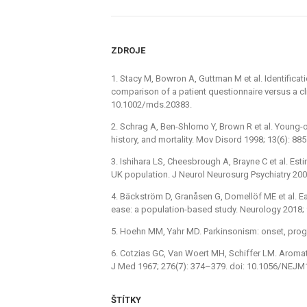
ZDROJE
1.
Stacy M, Bowron A, Guttman M et al. Identificat
comparison of a pat
ie
nt quest
io
nnaire versus a cl
10.1002/
mds.20383.
2.
Schrag A, Ben-Shlomo Y, Brown R et al. Y
ou
ng-o
history, and mortality. Mov Disord 1998; 13(6): 88
3.
Ishihara LS, Cheesbr
ou
gh A, Brayne C et al. Est
UK populat
io
n. J N
eu
rol N
eu
rosurg Psych
ia
try 20
4.
Bäckström D, Granåsen G, Domellöf ME et al. Ear
ea
se: a populat
io
n-based study. N
eu
rology 2018;
5.
Hoehn MM, Yahr MD. Parkinsonism: onset, prog
6.
Cotz
ia
s GC, Van Woert MH, Schiffer LM. Aromat
J Med 1967; 276(7): 374–379. d
oi
: 10.1056/
NEJM1
ŠTÍTKY