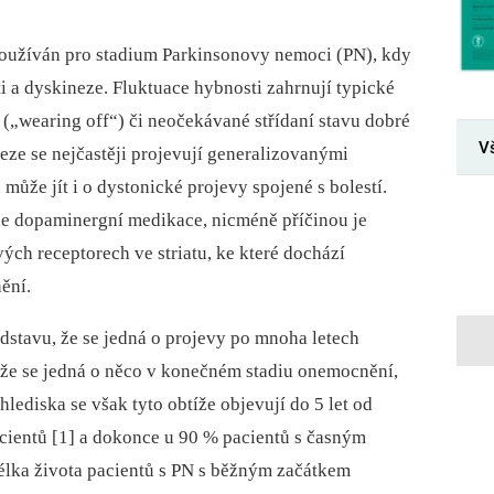
ou
žíván pro stad
iu
m Parkinsonovy nemoci (PN), kdy
i a dyskineze. Flukt
ua
ce hybnosti zahrnují typické
(„wearing off“) či n
eo
čekávané střídaní stavu dobré
V
neze se nejčastěji projevují generalizovanými
ůže jít i o dystonické projevy spojené s bolestí.
je dopaminergní medikace, nicméně příčin
ou
je
ých receptorech ve str
ia
tu, ke které dochází
ění.
edstavu, že se jedná o projevy po mnoha letech
že se jedná o něco v konečném stad
iu
onemocnění,
hlediska se však tyto obtíže objevují do 5 let od
c
ie
ntů [1] a dokonce u 90 % pac
ie
ntů s časným
lka života pac
ie
ntů s PN s běžným začátkem