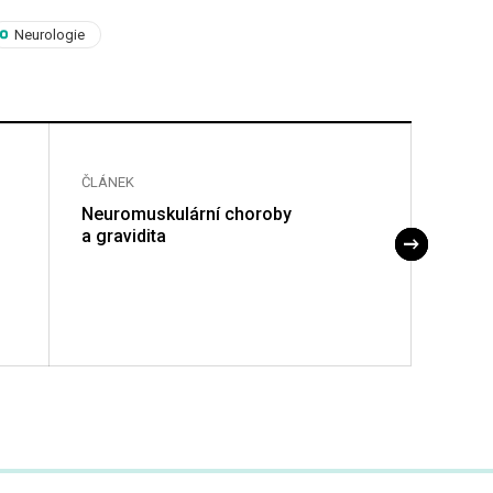
Neurologie
ČLÁNEK
ČLÁNE
Neuromuskulární choroby
Sú ne
a gravidita
Parki
nesko