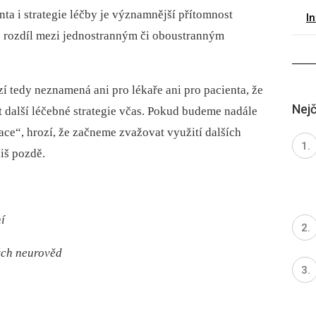
nta i strateg
ie
léčby je významnější přítomnost
I
 rozdíl mezi jednostranným či ob
ou
stranným
zí tedy neznamená ani pro lékaře ani pro pac
ie
nta, že
Nejč
t další léčebné strateg
ie
včas. Pokud budeme nadále
ce“, hrozí, že začneme zvažovat využití dalších
iš pozdě.
í
ých neurověd