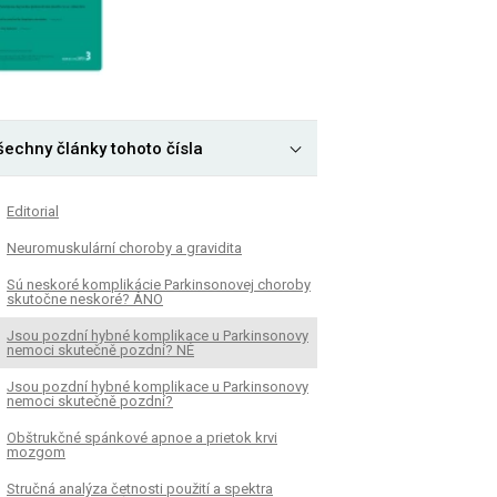
šechny články tohoto čísla
Editorial
Neuromuskulární choroby a gravidita
Sú neskoré komplikácie Parkinsonovej choroby
skutočne neskoré? ÁNO
Jsou pozdní hybné komplikace u Parkinsonovy
nemoci skutečně pozdní? NÉ
Jsou pozdní hybné komplikace u Parkinsonovy
nemoci skutečně pozdní?
Obštrukčné spánkové apnoe a prietok krvi
mozgom
Stručná analýza četnosti použití a spektra