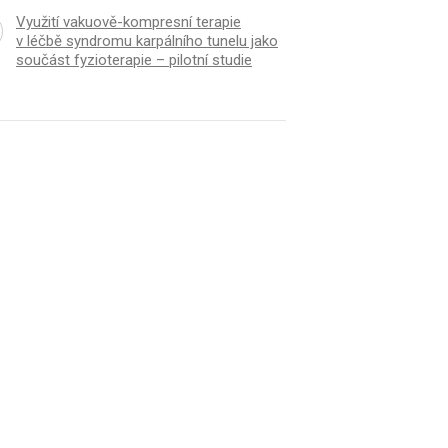
Využití vakuově-kompresní terapie
v léčbě syndromu karpálního tunelu jako
součást fyzioterapie – pilotní studie