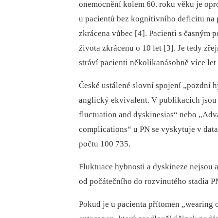
onemocnění kolem 60. roku věku je opro
u pac
ie
ntů bez kognitivního deficitu n
zkrácena vůbec [4]. Pac
ie
nti s časným 
života zkrácenu o 10 let [3]. Je tedy z
stráví pac
ie
nti několikanásobně více let
České ustálené slovní spojení „pozdní 
anglický ekvivalent. V publikacích js
ou
fluct
ua
t
io
n and dyskines
ia
s“ nebo „Adv
complicat
io
ns“ u PN se vyskytuje v da
počtu 100 735.
Flukt
ua
ce hybnosti a dyskineze nejs
ou
a
od počátečního do rozvinutého stad
ia
PN
Pokud je u pac
ie
nta přítomen „wearing o