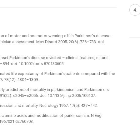
io
n of motor and nonmotor w
ea
ring-off in Parkinson’s dis
ea
se:
inic
ia
n assessment. Mov Disord 2005; 20(6): 726–733. d
oi
:
nset Parkinson’s dis
ea
se revisited –⁠ clinical f
ea
tures, natural
5–894. d
oi
: 10.1002/
mds.870130605.
imated life expectancy of Parkinson’s pat
ie
nts compared with the
07; 78(12): 1304–1309.
ly predictors of mortality in parkinsonism and Parkinson dis­
 91(22): e2045–e2056. d
oi
: 10.1136/
jnnp.2006.100107.
res­s
io
n and mortality. N
eu
rology 1967; 17(5): 427–442.
ic amino acids and modificat
io
n of parkinsonism. N Engl
967021 62760703.