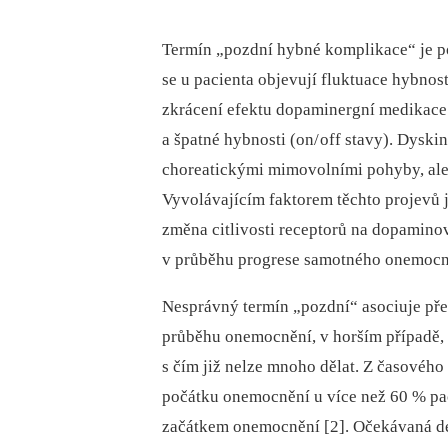
Termín „pozdní hybné komplikace“ je p
se u pac
ie
nta objevují flukt
ua
ce hybnost
zkrácení efektu dopaminergní medikace 
a špatné hybnosti (on/
off stavy). Dyski
chor
ea
tickými mimovolními pohyby, ale m
Vyvolávajícím faktorem těchto projevů 
změna citlivosti receptorů na dopaminov
v průběhu progrese samotného onemocn
Nesprávný termín „pozdní“ asoc
iu
je př
průběhu onemocnění, v horším případě, 
s čím již nelze mnoho dělat. Z časového 
počátku onemocnění u více než 60 % pa
začátkem onemocnění [2]. Očekávaná dé