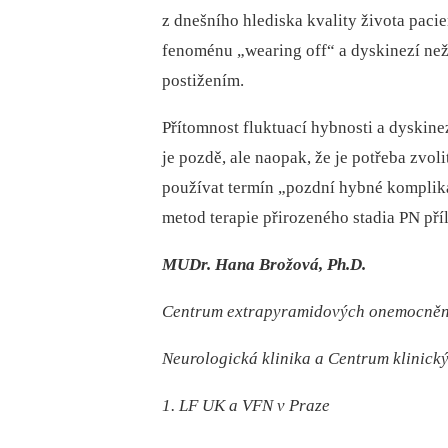
z dnešního hlediska kvality života pac
ie
fenoménu „wearing off“ a dyskinezí než
postižením.
Přítomnost flukt
ua
cí hybnosti a dyskine
je pozdě, ale naopak, že je potřeba zvoli
p
ou
žívat termín „pozdní hybné komplika
metod terap
ie
přirozeného stad
ia
PN příl
MUDr. Hana Brožová, Ph.D.
Centrum extrapyramidových onemocněn
Neurologická klinika a Centrum klinick
1. LF UK a VFN v Praze