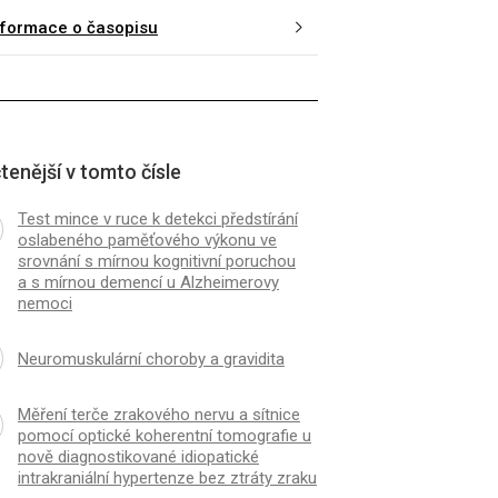
nformace o časopisu
tenější v tomto čísle
Test mince v ruce k detekci předstírání
oslabeného paměťového výkonu ve
srovnání s mírnou kognitivní poruchou
a s mírnou demencí u Alzheimerovy
nemoci
Neuromuskulární choroby a gravidita
Měření terče zrakového nervu a sítnice
pomocí optické koherentní tomografie u
nově dia­gnostikované idiopatické
intrakraniální hypertenze bez ztráty zraku