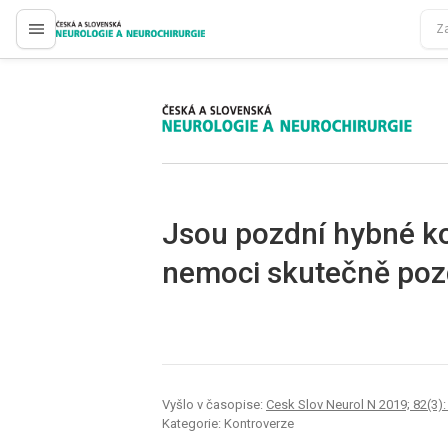
proLékaře.cz
proLékaře.cz
Jsou pozdní hybné k
nemoci skutečně poz
Vyšlo v časopise:
Cesk Slov Neurol N 2019; 82(3):
Kategorie: Kontroverze