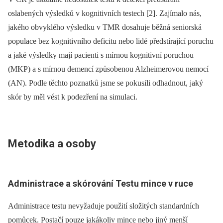
oslabených výsledků v kognitivních testech [2]. Zajímalo nás,
jakého obvyklého výsledku v TMR dosahuje běžná seniorská
populace bez kognitivního deficitu nebo lidé předstírající poruchu
a jaké výsledky mají pacienti s mírnou kognitivní poruchou
(MKP) a s mírnou demencí způsobenou Alzheimerovou nemocí
(AN). Podle těchto poznatků jsme se pokusili odhadnout, jaký
skór by měl vést k podezření na simulaci.
Metodika a osoby
Administrace a skórování Testu mince v ruce
Administrace testu nevyžaduje použití složitých standardních
pomůcek. Postačí pouze jakákoliv mince nebo jiný menší