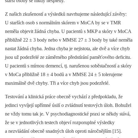
starší osoby se nikdy nespletly.
Z našich zkušeností a výsledků navrhujeme následující závěry:
U starších osob s normálním skórem v MoCA by se v TMR
neměla objevit žádná chyba. U pacientů s MKP a skóry v MoCA
přibližně 22 ± 3 body nebo v MMSE 27 ± 3 body by také neměla
nastat žádná chyba. Jedna chyba je nejistota, ale dvě a více chyb
jsou už podezřelé ze záměrného předstírání paměťového deficitu.
U pacientů s mírnou demencí, tj. narušenou soběstačností a skóry
v MoCa přibližně 18 ± 4 bodů a v MMSE 24 ± 5 tolerujeme
maximálně dvě chyby. Tři a více chyb jsou podezřelé.
Testování a klinická práce obecně vychází z předpokladu, že
jedinci vyvíjejí upřímné úsilí o zvládnutí testových úloh. Bohužel
ne vždy tomu tak je. V psychodia­gnostické praxi se někdy stává,
že se v jednotlivých testech objeví rozporuplné výsledky
a nezvládání obecně snadných úloh oproti náročnějším [15].