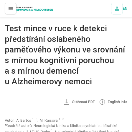
EN
proLékaře.cz
Test mince v ruce k detekci
předstírání oslabeného
paměťového výkonu ve srovnání
s mírnou kognitivní poruchou
a s mírnou demencí
u Alzheimerovy nemoci
Stáhnout PDF
English info
1–3
1–3
Autoři: A. Bartoš
; M. Raisová
Působiště autorů: Neurologická klinika a Klinika psychiatrie a lékařské
1