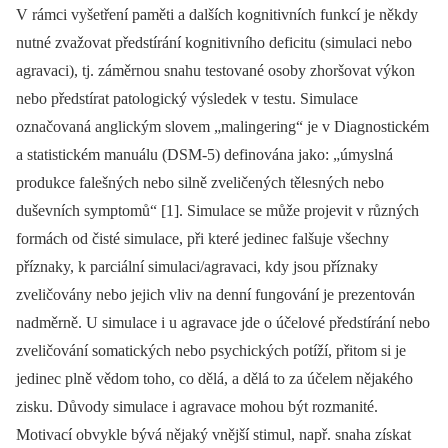
V rámci vyšetření paměti a dalších kognitivních funkcí je někdy
nutné zvažovat předstírání kognitivního deficitu (simulaci nebo
agravaci), tj. záměrnou snahu testované osoby zhoršovat výkon
nebo předstírat patologický výsledek v testu. Simulace
označovaná anglickým slovem „malingering“ je v Dia­gnostickém
a statistickém manuálu (DSM-5) definována jako: „úmyslná
produkce falešných nebo silně zveličených tělesných nebo
duševních symptomů“ [1]. Simulace se může projevit v různých
formách od čisté simulace, při které jedinec falšuje všechny
příznaky, k parciální simulaci/agravaci, kdy jsou příznaky
zveličovány nebo jejich vliv na denní fungování je prezentován
nadměrně. U simulace i u agravace jde o účelové předstírání nebo
zveličování somatických nebo psychických potíží, přitom si je
jedinec plně vědom toho, co dělá, a dělá to za účelem nějakého
zisku. Důvody simulace i agravace mohou být rozmanité.
Motivací obvykle bývá nějaký vnější stimul, např. snaha získat