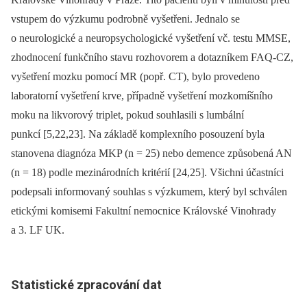
vstupem do výzkumu podrobně vyšetřeni. Jednalo se
o neurologické a neuropsychologické vyšetření vč. testu MMSE,
zhodnocení funkčního stavu rozhovorem a dotazníkem FAQ-CZ,
vyšetření mozku pomocí MR (popř. CT), bylo provedeno
laboratorní vyšetření krve, případně vyšetření mozkomíšního
moku na likvorový triplet, pokud souhlasili s lumbální
punkcí [5,22,23]. Na základě komplexního posouzení byla
stanovena dia­gnóza MKP (n = 25) nebo demence způsobená AN
(n = 18) podle mezinárodních kritérií [24,25]. Všichni účastníci
podepsali informovaný souhlas s výzkumem, který byl schválen
etickými komisemi Fakultní nemocnice Královské Vinohrady
a 3. LF UK.
Statistické zpracování dat