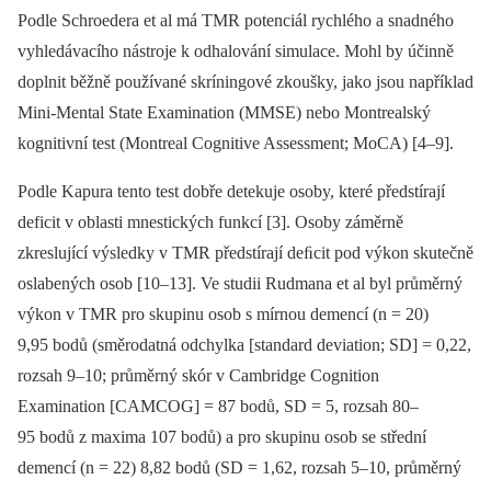
Podle Schroedera et al má TMR potenciál rychlého a snadného
vyhledávacího nástroje k odhalování simulace. Mohl by účinně
doplnit běžně používané skríningové zkoušky, jako jsou například
Mini-Mental State Examination (MMSE) nebo Montrealský
kognitivní test (Montreal Cognitive Assessment; MoCA) [4–9].
Podle Kapura tento test dobře detekuje osoby, které předstírají
deficit v oblasti mnestických funkcí [3]. Osoby záměrně
zkreslující výsledky v TMR předstírají deﬁcit pod výkon skutečně
oslabených osob [10–13]. Ve studii Rudmana et al byl průměrný
výkon v TMR pro skupinu osob s mírnou demencí (n = 20)
9,95 bodů (směrodatná odchylka [standard deviation; SD] = 0,22,
rozsah 9–10; průměrný skór v Cambridge Cognition
Examination [CAMCOG] = 87 bodů, SD = 5, rozsah 80–
95 bodů z maxima 107 bodů) a pro skupinu osob se střední
demencí (n = 22) 8,82 bodů (SD = 1,62, rozsah 5–10, průměrný