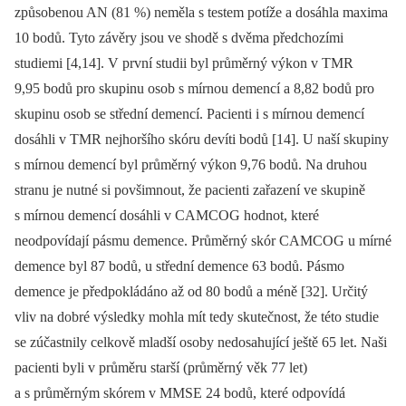
způsobenou AN (81 %) neměla s testem potíže a dosáhla maxima
10 bodů. Tyto závěry jsou ve shodě s dvěma předchozími
studiemi [4,14]. V první studii byl průměrný výkon v TMR
9,95 bodů pro skupinu osob s mírnou demencí a 8,82 bodů pro
skupinu osob se střední demencí. Pacienti i s mírnou demencí
dosáhli v TMR nejhoršího skóru devíti bodů [14]. U naší skupiny
s mírnou demencí byl průměrný výkon 9,76 bodů. Na druhou
stranu je nutné si povšimnout, že pacienti zařazení ve skupině
s mírnou demencí dosáhli v CAMCOG hodnot, které
neodpovídají pásmu demence. Průměrný skór CAMCOG u mírné
demence byl 87 bodů, u střední demence 63 bodů. Pásmo
demence je předpokládáno až od 80 bodů a méně [32]. Určitý
vliv na dobré výsledky mohla mít tedy skutečnost, že této studie
se zúčastnily celkově mladší osoby nedosahující ještě 65 let. Naši
pacienti byli v průměru starší (průměrný věk 77 let)
a s průměrným skórem v MMSE 24 bodů, které odpovídá