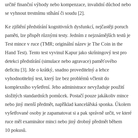
určité finanční výhody nebo kompenzace, invalidní důchod nebo
se vyhnout trestnímu stíhání či soudu [2].
Ke zjištění předstírání kognitivních dysfunkcí, nejčastěji poruch
paměti, lze přispět různými testy. Jedním z nejznámějších testů je
Test mince v ruce (TMR; originální název je The Coin in the
Hand Test). Tento test vyvinul Kapur jako skríningový test pro
detekci předstírání (simulace nebo agravace) paměťového
deficitu [3]. Jde o krátký, snadno proveditelný a lehce
vyhodnotitelný test, který lze bez problémů včlenit do
komplexního vyšetření. Jeho administrace nevyžaduje použití
složitých standardních pomůcek. Postačí pouze jakákoliv mince
nebo jiný menší předmět, například kancelářská sponka. Úkolem
vyšetřované osoby je zapamatovat si a pak správně určit, ve které
ruce měl examinátor minci nebo jiný drobný předmět během
10 pokusů.