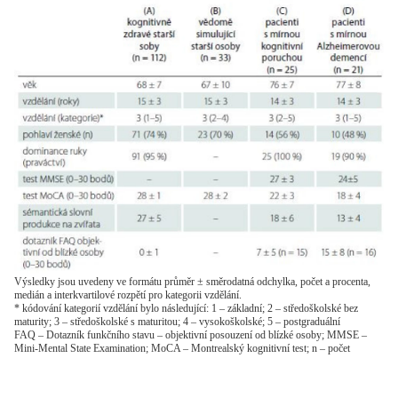
Výsledky jsou uvedeny ve formátu průměr ± směrodatná odchylka, počet a procenta,
medián a interkvartilové rozpětí pro kategorii vzdělání.
* kódování kategorií vzdělání bylo následující: 1 – základní; 2 – středoškolské bez
maturity; 3 – středoškolské s maturitou; 4 – vysokoškolské; 5 – postgraduální
FAQ – Dotazník funkčního stavu – objektivní posouzení od blízké osoby; MMSE –
Mini-Mental State Examination; MoCA – Montrealský kognitivní test; n – počet