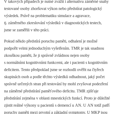
V takových případech je nutné zvážit i alternativu záměrné snahy
testované osoby zhoršovat výkon nebo předstírat patologický
výsledek. Právě na problematiku simulace a agravace,
tj. záměrného zkreslování výsledků v dia­gnostických testech,
jsme se zaměřili v této práci.
Pokud někdo předstírá poruchu paměti, odhalení je možné
podpořit velmi jednoduchým vyšetřením. TMR je tak snadnou
zkouškou paměti, že ji správně zvládnou nejen osoby
s normálními kognitivními funkcemi, ale i pacienti s kognitivním
deficitem. Tento předpoklad jsme se rozhodli ověřit na čtyřech
skupinách osob a podle těchto výsledků odhadnout, jaký počet
správně určených stran při testování by mohl zvyšovat podezření
na záměrné předstírání paměťového deficitu. TMR zjišťuje
předstírání zejména v oblasti mnestických funkcí. Proto je důležité
zjistit reálné výkony u pacientů s demencí u AN. U AN totiž patří
poruchy paměti mezi prvotní a základní symptomy. U MKP jsou