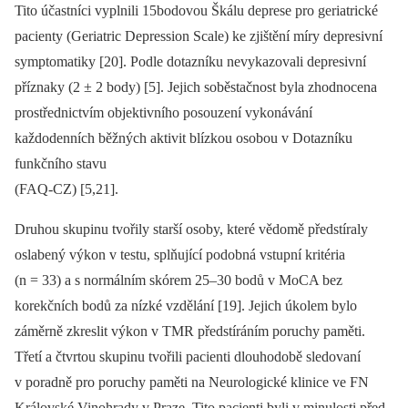
Tito účastníci vyplnili 15bodovou Škálu deprese pro geriatrické
pacienty (Geriatric Depres­sion Scale) ke zjištění míry depresivní
symp­tomatiky [20]. Podle dotazníku nevykazovali depresivní
příznaky (2 ± 2 body) [5]. Jejich soběstačnost byla zhodnocena
prostřednictvím objektivního posouzení vykonávání
každodenních běžných aktivit blízkou osobou v Dotazníku
funkčního stavu
(FAQ-CZ) [5,21].
Druhou skupinu tvořily starší osoby, které vědomě předstíraly
oslabený výkon v testu, splňující podobná vstupní kritéria
(n = 33) a s normálním skórem 25–30 bodů v MoCA bez
korekčních bodů za nízké vzdělání [19]. Jejich úkolem bylo
záměrně zkreslit výkon v TMR předstíráním poruchy paměti.
Třetí a čtvrtou skupinu tvořili pacienti dlouhodobě sledovaní
v poradně pro poruchy paměti na Neurologické klinice ve FN
Královské Vinohrady v Praze. Tito pacienti byli v minulosti před