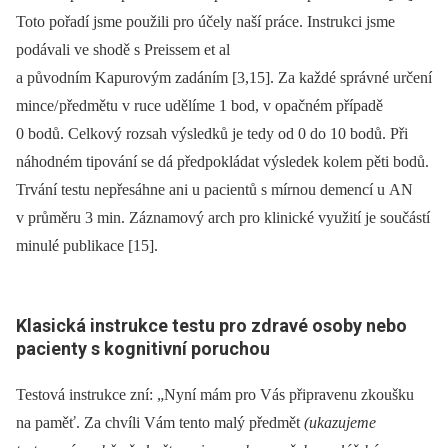
Toto pořadí jsme použili pro účely naší práce. Instrukci jsme
podávali ve shodě s Preissem et al
a původním Kapurovým zadáním [3,15]. Za každé správné určení
mince/ předmětu v ruce udělíme 1 bod, v opačném případě
0 bodů. Celkový rozsah výsledků je tedy od 0 do 10 bodů. Při
náhodném tipování se dá předpokládat výsledek kolem pěti bodů.
Trvání testu nepřesáhne ani u pacientů s mírnou demencí u AN
v průměru 3 min. Záznamový arch pro klinické využití je součástí
minulé publikace [15].
Klasická instrukce testu pro zdravé osoby nebo
pacienty s kognitivní poruchou
Testová instrukce zní: „Nyní mám pro Vás připravenu zkoušku
na paměť. Za chvíli Vám tento malý předmět
(ukazujeme