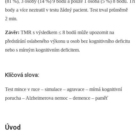
(81 %), 3 osoby (14 %) 9 bodů a pouze 1 osoba (5 %) 8 bodů. Tři
body a více neztratil v testu žádný pacient. Test trval průměrně
2 min
.
Závěr:
TMR s výsledkem ≤ 8 bodů může upozornit na
předstírání oslabeného výkonu u osob bez kognitivního deficitu
nebo s mírným kognitivním deficitem.
Klíčová slova:
Test mince v ruce – simulace – agravace – mírná kognitivní
porucha – Alzheimerova nemoc – demence – paměť
Úvod