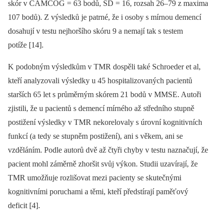
skór v CAMCOG = 63 bodů, SD = 16, rozsah 26–79 z maxima
107 bodů). Z výsledků je patrné, že i osoby s mírnou demencí
dosahují v testu nejhoršího skóru 9 a nemají tak s testem
potíže [14].
K podobným výsledkům v TMR dospěli také Schroeder et al,
kteří analyzovali výsledky u 45 hospitalizovaných pacientů
starších 65 let s průměrným skórem 21 bodů v MMSE. Autoři
zjistili, že u pacientů s demencí mírného až středního stupně
postižení výsledky v TMR nekorelovaly s úrovní kognitivních
funkcí (a tedy se stupněm postižení), ani s věkem, ani se
vzděláním. Podle autorů dvě až čtyři chyby v testu naznačují, že
pacient mohl záměrně zhoršit svůj výkon. Studii uzavírají, že
TMR umožňuje rozlišovat mezi pacienty se skutečnými
kognitivními poruchami a těmi, kteří předstírají paměťový
deficit [4].