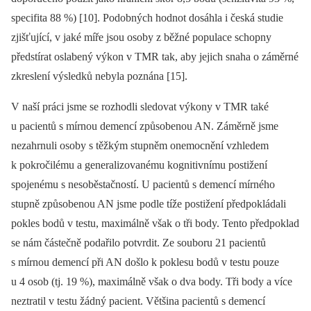
specifita 88 %) [10]. Podobných hodnot dosáhla i česká studie
zjišťující, v jaké míře jsou osoby z běžné populace schopny
předstírat oslabený výkon v TMR tak, aby jejich snaha o záměrné
zkreslení výsledků nebyla poznána [15].
V naší práci jsme se rozhodli sledovat výkony v TMR také
u pacientů s mírnou demencí způsobenou AN. Záměrně jsme
nezahrnuli osoby s těžkým stupněm onemocnění vzhledem
k pokročilému a generalizovanému kognitivnímu postižení
spojenému s nesoběstačností. U pacientů s demencí mírného
stupně způsobenou AN jsme podle tíže postižení předpokládali
pokles bodů v testu, maximálně však o tři body. Tento předpoklad
se nám částečně podařilo potvrdit. Ze souboru 21 pacientů
s mírnou demencí při AN došlo k poklesu bodů v testu pouze
u 4 osob (tj. 19 %), maximálně však o dva body. Tři body a více
neztratil v testu žádný pacient. Většina pacientů s demencí