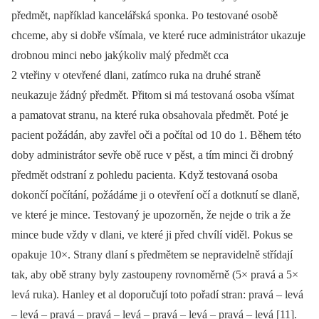
předmět, například kancelářská sponka. Po testované osobě
chceme, aby si dobře všímala, ve které ruce administrátor ukazuje
drobnou minci nebo jakýkoliv malý předmět cca
2 vteřiny v otevřené dlani, zatímco ruka na druhé straně
neukazuje žádný předmět. Přitom si má testovaná osoba všímat
a pamatovat stranu, na které ruka obsahovala předmět. Poté je
pacient požádán, aby zavřel oči a počítal od 10 do 1. Během této
doby administrátor sevře obě ruce v pěst, a tím minci či drobný
předmět odstraní z pohledu pacienta. Když testovaná osoba
dokončí počítání, požádáme ji o otevření očí a dotknutí se dlaně,
ve které je mince. Testovaný je upozorněn, že nejde o trik a že
mince bude vždy v dlani, ve které ji před chvílí viděl. Pokus se
opakuje 10×. Strany dlaní s předmětem se nepravidelně střídají
tak, aby obě strany byly zastoupeny rovnoměrně (5× pravá a 5×
levá ruka). Hanley et al doporučují toto pořadí stran: pravá –⁠ levá
–⁠ levá –⁠ pravá –⁠ pravá –⁠ levá –⁠ pravá –⁠ levá –⁠ pravá –⁠ levá [11].