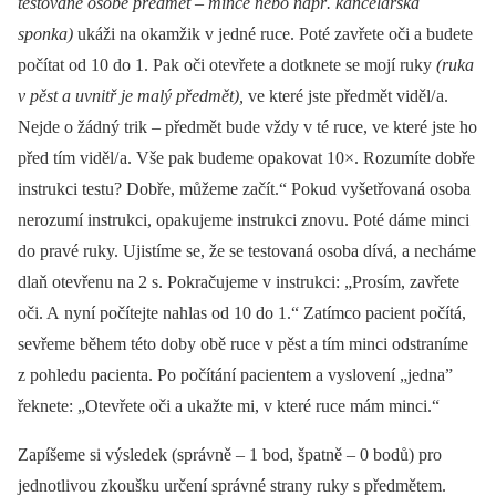
testované osobě předmět –⁠ mince nebo např. kancelářská
sponka)
ukáži na okamžik v jedné ruce. Poté zavřete oči a budete
počítat od 10 do 1. Pak oči otevřete a dotknete se mojí ruky
(ruka
v pěst a uvnitř je malý předmět),
ve které jste předmět viděl/ a.
Nejde o žádný trik –⁠ předmět bude vždy v té ruce, ve které jste ho
před tím viděl/ a. Vše pak budeme opakovat 10×. Rozumíte dobře
instrukci testu? Dobře, můžeme začít.“ Pokud vyšetřovaná osoba
nerozumí instrukci, opakujeme instrukci znovu. Poté dáme minci
do pravé ruky. Ujistíme se, že se testovaná osoba dívá, a necháme
dlaň otevřenu na 2 s. Pokračujeme v instrukci: „Prosím, zavřete
oči. A nyní počítejte nahlas od 10 do 1.“ Zatímco pacient počítá,
sevřeme během této doby obě ruce v pěst a tím minci odstraníme
z pohledu pacienta. Po počítání pacientem a vyslovení „jedna”
řeknete: „Otevřete oči a ukažte mi, v které ruce mám minci.“
Zapíšeme si výsledek (správně –⁠ 1 bod, špatně –⁠ 0 bodů) pro
jednotlivou zkoušku určení správné strany ruky s předmětem.