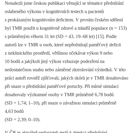
Nenalezli jsme českou publikaci věnující se tématice předstírání
oslabeného výkonu v kognitivních testech u pacientů
s prokázaným kognitivním deficitem. V prvním českém sdělení
byl TMR použit u kognitivně zdravé a mladší populace (n = 153)
s průměrným věkem 31 let (SD = 43, 19–68 let) [15]. Podle
autorů lze v TMR u osob, které nepředstírají paměťový deficit
z neklinického prostředí, většinou očekávat výkon 9 nebo
10 bodů a jakýkoli jiný výkon vzbuzuje podezření na
nedostatečnou snahu nebo záměrné zkreslování výsledků. V této
práci autoři rovněž zjišťovali, jakých skórů je v TMR dosahováno
při snaze o předstírání paměťové poruchy. Při mírné simulaci
dosahovaly výzkumné osoby v TMR průměrně 6,78 bodů
(SD = 1,74; 1–10), při snaze o závažnou simulaci průměrně
4,63 bodů
(SD = 2,39; 0–10).
V ČR je aktuálně nedostatek testů k detekci předstírání