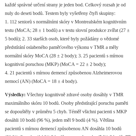
každé správné určení strany je jeden bod. Celkový rozsah je od
nuly do deseti bodů. Testem byly vyšetřeny čtyři skupiny:
1. 112 seniorů s normálními skóry v Montrealském kognitivním
testu (MoCA; 28 ± 1 bodů) a v testu slovní produkce zvířat (27 ±
5 bodů); 2. 33 starších osob, které byly požádány o vědomé
předstírání oslabeného paměťového výkonu v TMR a měly
normální skóry MoCA (28 ± 2 body); 3. 25 pacientů s mírnou
kognitivní poruchou (MKP) (MoCA = 22 ± 2 body);
4. 21 pacientů s mírnou demencí způsobenou Alzheimerovou
nemocí (AN) (MoCA = 18 ± 4 body)
.
Výsledky:
Všechny kognitivně zdravé osoby dosáhly v TMR
maximálního skóru 10 bodů. Osoby předstírající poruchu paměti
se dopouštěly v průměru 5 chyb. Téměř všichni pacienti s MKP
dosáhli 10 bodů (96 %), jeden měl 9 bodů (4 %). Většina
pacientů s mírnou demencí způsobenou AN dosáhla 10 bodů