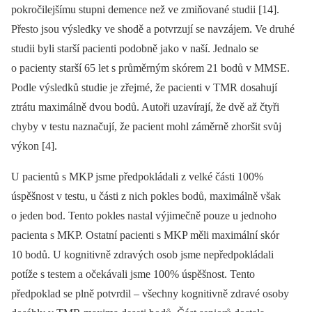
pokročilejšímu stupni demence než ve zmiňované studii [14].
Přesto jsou výsledky ve shodě a potvrzují se navzájem. Ve druhé
studii byli starší pacienti podobně jako v naší. Jednalo se
o pacienty starší 65 let s průměrným skórem 21 bodů v MMSE.
Podle výsledků studie je zřejmé, že pacienti v TMR dosahují
ztrátu maximálně dvou bodů. Autoři uzavírají, že dvě až čtyři
chyby v testu naznačují, že pacient mohl záměrně zhoršit svůj
výkon [4].
U pacientů s MKP jsme předpokládali z velké části 100%
úspěšnost v testu, u části z nich pokles bodů, maximálně však
o jeden bod. Tento pokles nastal výjimečně pouze u jednoho
pacienta s MKP. Ostatní pacienti s MKP měli maximální skór
10 bodů. U kognitivně zdravých osob jsme nepředpokládali
potíže s testem a očekávali jsme 100% úspěšnost. Tento
předpoklad se plně potvrdil –⁠ všechny kognitivně zdravé osoby