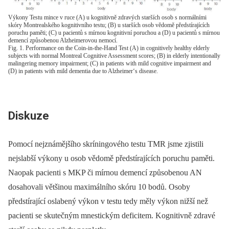
Výkony Testu mince v ruce (A) u kognitivně zdravých starších osob s normálními
skóry Montrealského kognitivního testu; (B) u starších osob vědomě předstírajících
poruchu paměti; (C) u pacientů s mírnou kognitivní poruchou a (D) u pacientů s mírnou
demencí způsobenou Alzheimerovou nemocí.
Fig. 1. Performance on the Coin-in-the-Hand Test (A) in cognitively healthy elderly
subjects with normal Montreal Cognitive Assessment scores; (B) in elderly intentionally
malingering memory impairment; (C) in patients with mild cognitive impairment and
(D) in patients with mild dementia due to Alzheimer‘s disease.
Diskuze
Pomocí nejznámějšího skríningového testu TMR jsme zjistili
nejslabší výkony u osob vědomě předstírajících poruchu paměti.
Naopak pacienti s MKP či mírnou demencí způsobenou AN
dosahovali většinou maximálního skóru 10 bodů. Osoby
předstírající oslabený výkon v testu tedy měly výkon nižší než
pacienti se skutečným mnestickým deficitem. Kognitivně zdravé