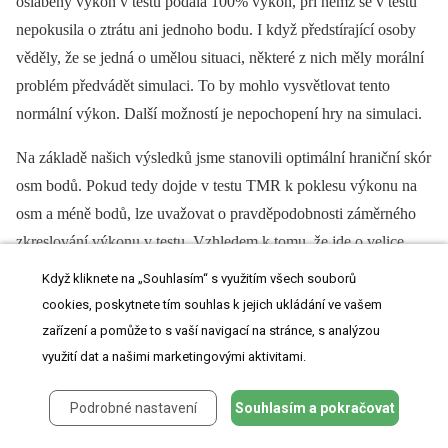
oslabený výkon v testu podala 100% výkon, při němž se v testu
nepokusila o ztrátu ani jednoho bodu. I když předstírající osoby
věděly, že se jedná o umělou situaci, ně­kte­ré z nich měly morální
problém předvádět simulaci. To by mohlo vysvětlovat tento
normální výkon. Další možností je nepochopení hry na simulaci.
Na základě našich výsledků jsme stanovili optimální hraniční skór
osm bodů. Pokud tedy dojde v testu TMR k poklesu výkonu na
osm a méně bodů, lze uvažovat o pravděpodobnosti záměrného
zkreslování výkonu v testu. Vzhledem k tomu, že jde o velice
krátký a nenáročný test bez nutnosti složitých pomůcek, věříme,
Když kliknete na „Souhlasím“ s využitím všech souborů
že bude mít širokou využitelnost.
cookies, poskytnete tím souhlas k jejich ukládání ve vašem
zařízení a pomůže to s vaší navigací na stránce, s analýzou
Autoři deklarují, že v souvislosti s předmětem studie nemají žádné
využití dat a našimi marketingovými aktivitami.
komerční zájmy.
Podrobné nastavení
Souhlasím a pokračovat
Redakční rada potvrzuje, že rukopis práce splnil ICMJE kritéria
pro publikace zasílané do biomedicínských časopisů.