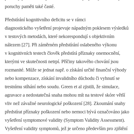
poruchy paměti také časté.
Předstírání kognitivního deficitu se v rámci
dia­gnostického vyšetření projevuje nápadným poklesem výsledků
v testových metodách, které nekorespondují s objektivním
nálezem [27]. Při záměrném předstírání oslabeného výkonu
v kognitivních testech člověk předstírá příznaky onemocnění,
kterými ve skutečnosti netrpí. Příčiny takového chování jsou
rozmanité. Může se jednat např. o získání určité finanční výhody
nebo kompenzace, získání invalidního důchodu či vyhnutí se
trestnímu stíhání nebo soudu. Green et al zjistili, že simulace,
agravace a nedostatečná snaha mohou mít na testové skóre větší
vliv než závažné neurologické poškození [28]. Zkoumání snahy
předstírat příznaky poškození nebo nemoci bývá označováno jako
vyšetření symptomové validity (Symptom Validity Assessment).
Vyšetření validity symptomů, jež je určeno především pro zjištění