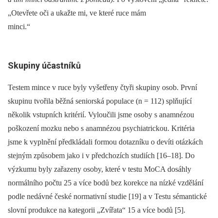
„Otevřete oči a ukažte mi, ve které ruce mám
minci.“
Skupiny účastníků
Testem mince v ruce byly vyšetřeny čtyři skupiny osob. První
skupinu tvořila běžná seniorská populace (n = 112) splňující
několik vstupních kritérií. Vyloučili jsme osoby s anamnézou
poškození mozku nebo s anamnézou psychiatrickou. Kritéria
jsme k vyplnění předkládali formou dotazníku o devíti otázkách
stejným způsobem jako i v předchozích studiích [16–18]. Do
výzkumu byly zařazeny osoby, které v testu MoCA dosáhly
normálního počtu 25 a více bodů bez korekce na nízké vzdělání
podle nedávné české normativní studie [19] a v Testu sémantické
slovní produkce na kategorii „Zvířata“ 15 a více bodů [5].