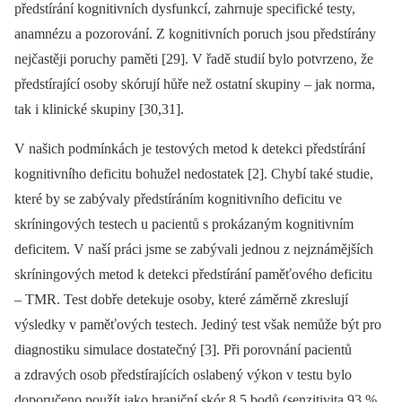
předstírání kognitivních dysfunkcí, zahrnuje specifické testy,
anamnézu a pozorování. Z kognitivních poruch jsou předstírány
nejčastěji poruchy paměti [29]. V řadě studií bylo potvrzeno, že
předstírající osoby skórují hůře než ostatní skupiny –⁠ jak norma,
tak i klinické skupiny [30,31].
V našich podmínkách je testových metod k detekci předstírání
kognitivního deficitu bohužel nedostatek [2]. Chybí také studie,
které by se zabývaly předstíráním kognitivního deficitu ve
skríningových testech u pacientů s prokázaným kognitivním
deficitem. V naší práci jsme se zabývali jednou z nejznámějších
skríningových metod k detekci předstírání paměťového deficitu
–⁠ TMR. Test dobře detekuje osoby, které záměrně zkreslují
výsledky v paměťových testech. Jediný test však nemůže být pro
dia­gnostiku simulace dostatečný [3]. Při porovnání pacientů
a zdravých osob předstírajících oslabený výkon v testu bylo
doporučeno použít jako hraniční skór 8,5 bodů (senzitivita 93 %,