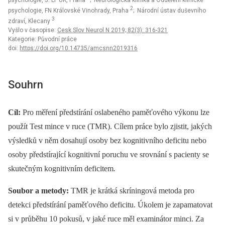
psychologie, 3. LF UK, Praha
; Neurologická klinika a Oddělení klinické
2
psychologie, FN Královské Vinohrady, Praha
; Národní ústav duševního
3
zdraví, Klecany
Vyšlo v časopise:
Cesk Slov Neurol N 2019; 82(3): 316-321
Kategorie: Původní práce
doi:
https://doi.org/10.14735/amcsnn2019316
Souhrn
Cíl:
Pro měření předstírání oslabeného paměťového výkonu lze
použít Test mince v ruce (TMR). Cílem práce bylo zjistit, jakých
výsledků v něm dosahují osoby bez kognitivního deficitu nebo
osoby předstírající kognitivní poruchu ve srovnání s pacienty se
skutečným kognitivním deficitem
.
Soubor a metody:
TMR je krátká skríningová metoda pro
detekci předstírání paměťového deficitu. Úkolem je zapamatovat
si v průběhu 10 pokusů, v jaké ruce měl examinátor minci. Za