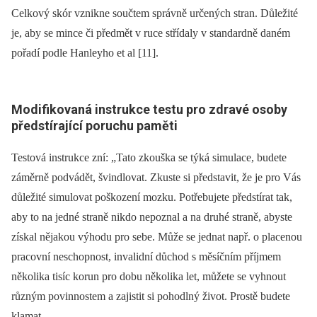
Celkový skór vznikne součtem správně určených stran. Důležité
je, aby se mince či předmět v ruce střídaly v standardně daném
pořadí podle Hanleyho et al [11].
Modifikovaná instrukce testu pro zdravé osoby
předstírající poruchu paměti
Testová instrukce zní: „Tato zkouška se týká simulace, budete
záměrně podvádět, švindlovat. Zkuste si představit, že je pro Vás
důležité simulovat poškození mozku. Potřebujete předstírat tak,
aby to na jedné straně nikdo nepoznal a na druhé straně, abyste
získal nějakou výhodu pro sebe. Může se jednat např. o placenou
pracovní neschopnost, invalidní důchod s měsíčním příjmem
několika tisíc korun pro dobu několika let, můžete se vyhnout
různým povinnostem a zajistit si pohodlný život. Prostě budete
klamat,