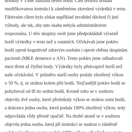
dosáhly v TMR maxima deseti bodů. Část seniorů dostala
modifikovanou instrukci k záměrnému zkreslení výsledků v testu.
Fiktivním cílem bylo získat například invalidní důchod či jiné
výhody, ale tak, aby tato snaha nebyla administrátorem
rozpoznána. U této skupiny osob jsme předpokládali výrazně
horší výsledky v testu než u ostatních. Očekávali jsme pokles
bodů oproti kognitivně zdravým osobám i oproti oběma skupinám
pacientů (MKP, demence u AN). Tento pokles jsme odhadovali
mezi třemi až čtyřmi body. Výsledky byly překvapivě horší než
naše očekávání. V průměru starší osoby podaly zhoršený výkon
o 50 %, tj. se ztrátou kolem pěti bodů. Nejčastější pokles bodů se
pohyboval od tří do sedmi bodů. Kromě toho se v souboru
objevily dvě osoby, které předstíraly výkon se ztrátou osmi bodů,
a dokonce jedna osoba, která podala 100% zhoršený výkon, tedy
odpovídala vždy přesně opačně. Na druhé straně se v souboru
objevila jedna osoba, která při instrukci se snahou o záměrně