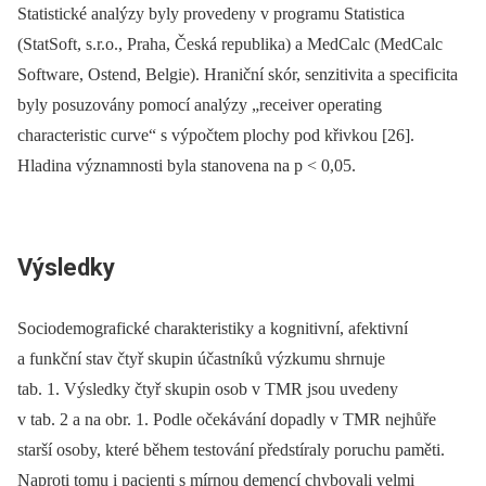
Statistické analýzy byly provedeny v programu Statistica
(StatSoft, s.r.o., Praha, Česká republika) a MedCalc (MedCalc
Software, Ostend, Belgie). Hraniční skór, senzitivita a specificita
byly posuzovány pomocí analýzy „receiver operating
characteristic curve“ s výpočtem plochy pod křivkou [26].
Hladina významnosti byla stanovena na p < 0,05.
Výsledky
Sociodemografické charakteristiky a kognitivní, afektivní
a funkční stav čtyř skupin účastníků výzkumu shrnuje
tab. 1. Výsledky čtyř skupin osob v TMR jsou uvedeny
v tab. 2 a na obr. 1. Podle očekávání dopadly v TMR nejhůře
starší osoby, které během testování předstíraly poruchu paměti.
Naproti tomu i pacienti s mírnou demencí chybovali velmi