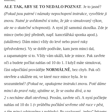
ALE TAK, ABY SE TO NEDALO POZNAT
. Je to jasné?
(Pokud js
ou
patrné i náznaky nepochopení instrukce, vysvětlete ji
znovu. Nutné je uvědomění si toho, že jde o simulovaný výkon,
ale ne o skutečné schopnosti).
A nyní již samotná zkouška. Zde je
mince (nebo jiný předmět, např. kancelářská sponka apod.).
(ukážeme).
Dám minci vždy do levé nebo pravé ruky
(
předvedeme).
Vy se dobře podíváte, kam jsem minci dal,
a zapamatujete si to. Vždy vám ukáži, kde je mince. Pak zavřete
oči a budete počítat nahlas od 10 do 1. I když máte simulovat,
část odpočítání provádějte
NORMÁLNĚ
, bez chyb. Pak oči
otevřete a ukážete mi, ve které ruce mince byla. Je to
srozumitelné?
(Pokud ne, opakujeme instrukci znovu. Poté dáme
minci do pravé ruky, ujistíme se, že se osoba dívá, a na
2 s necháme dlaň otevřenu).
Prosím, zavřete oči. A nyní počítejte
nahlas od 10 do 1
(v průběhu počítání sevřeme obě ruce v pěst,
a tím minci odstraníme z pohledu).
Po vyslovení „jedna” řeknete: