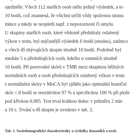
ojediněle. Všech 112 starších osob mělo jediný výsledek, a to
10 bodů, což znamená, že všichni určili vždy správnou stranu
mince a nikdy se nespletli např. z nepozornosti či omylu.
U skupiny starších osob, které vědomě předstíraly oslabený
výkon v testu, byl nejčastější výsledek 6 bodů (modus), zatímco
u všech tří zbývajících skupin shodně 10 bodů. Podobně byl
medián 5 u předstírajících osob, kdežto u ostatních shodně
10 bodů. Při porovnání skórů v TMR mezi skupinou běžných
normálních osob a osob předstírajících oslabený výkon v testu
s normálními skóry v MoCA byl zjištěn jako optimální hraniční
skór ≤ 8 bodů se senzitivitou 97 % a specificitou 100 % při ploše
pod křivkou 0,985. Test trval krátkou dobu: v průměru 2 min
a 10 s. Trvání u tří skupin je uvedeno v tab. 2.
Tab. 1. Sociodemografické charakteristiky a výsledky dotazníků a testů.