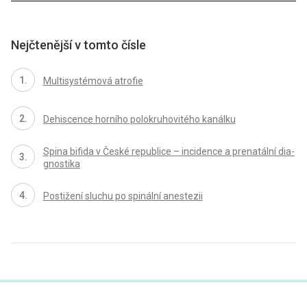
Nejčtenější v tomto čísle
Multisystémová atrofie
Dehiscence horního polokruhovitého kanálku
Spina bifida v České republice – incidence a prenatální dia­
gnostika
Postižení sluchu po spinální anestezii