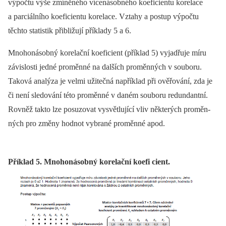
výpočtu výše zmíněného vícenásobného koeficientu korelace
a parciálního koeficientu korelace. Vztahy a postup výpočtu
těchto statistik přibližují příklady 5 a 6.
Mnohonásobný korelační koeficient (příklad 5) vyjadřuje míru
závislosti jedné proměn­né na dalších proměn­ných v souboru.
Taková analýza je velmi užitečná například při ověřování, zda je
či není sledování této proměn­né v daném souboru redundantní.
Rovněž takto lze posuzovat vysvětlující vliv ně­kte­rých proměn­
ných pro změny hodnot vybrané proměn­né apod.
Příklad 5. Mnohonásobný korelační koefi cient.