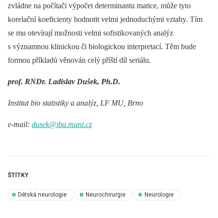
zvládne na počítači výpočet determinantu matice, může tyto
korelační koeficienty hodnotit velmi jednoduchými vztahy. Tím
se mu otevírají možnosti velmi sofistikovaných analýz
s významnou klinickou či bio­logickou interpretací. Těm bude
formou příkladů věnován celý příští díl seriálu.
prof. RNDr. Ladislav Dušek, Ph.D.
Institut bio statistiky a analýz, LF MU, Brno
e-mail:
dusek@iba.muni.cz
ŠTÍTKY
Dětská neurologie
Neurochirurgie
Neurologie