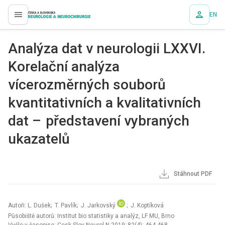
EN
proLékaře.cz
Analýza dat v neurologii LXXVI.
Korelační analýza
vícerozměrných souborů
kvantitativních a kvalitativních
dat – představení vybraných
ukazatelů
Stáhnout PDF
Autoři: L. Dušek; T. Pavlík; J. Jarkovský
; J. Koptíková
Působiště autorů: Institut bio statistiky a analýz, LF MU, Brno