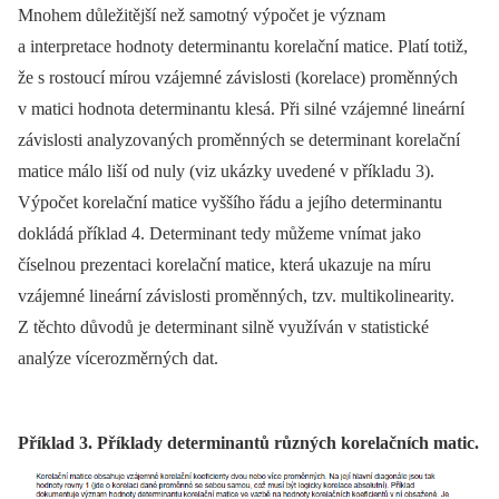
Mnohem důležitější než samotný výpočet je význam
a interpretace hodnoty determinantu korelační matice. Platí totiž,
že s rostoucí mírou vzájemné závislosti (korelace) proměn­ných
v matici hodnota determinantu klesá. Při silné vzájemné lineární
závislosti analyzovaných proměn­ných se determinant korelační
matice málo liší od nuly (viz ukázky uvedené v příkladu 3).
Výpočet korelační matice vyššího řádu a jejího determinantu
dokládá příklad 4. Determinant tedy můžeme vnímat jako
číselnou prezentaci korelační matice, která ukazuje na míru
vzájemné lineární závislosti proměn­ných, tzv. multikolinearity.
Z těchto důvodů je determinant silně využíván v statistické
analýze vícerozměrných dat.
Příklad 3. Příklady determinantů různých korelačních matic.