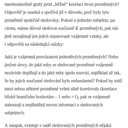
mnohonásobné grafy proti „běžné“ korelaci dvou proměn­ných?
Odpověď je snadná a spočívá již v důvodu, proč byly tyto
proměn­né společně sledovány. Pokud u jednoho subjektu, pa­
cienta, máme důvod sledovat současně
K
proměn­ných, pak nás
jistě nezajímají jen jejich separované vzájemné vztahy, ale
i odpovědi na následující otázky:
Jaká je vzájemná provázanost jednotlivých proměn­ných? Nebo
jinými slovy, do jaké míry se sledované proměn­né vzájemně
nezávisle doplňují a do jaké míry spolu souvisí, například až tak,
že by jejich současné sledování bylo redundantní? Pokud by totiž
mezi sebou ně­kte­ré proměn­né velmi silně korelovaly (korelace
blízké hraničním hodnotám –⁠ 1 nebo +1), pak se vzájemně
nahrazují a nepřinášejí novou informaci o sledovaných
subjektech.
A naopak, existuje v sadě sledovaných proměn­ných nějaká