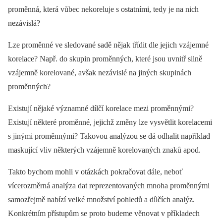
proměn­ná, která vůbec nekoreluje s ostatními, tedy je na nich
nezávislá?
Lze proměn­né ve sledované sadě nějak třídit dle jejich vzájemné
korelace? Např. do skupin proměn­ných, které jsou uvnitř silně
vzájemně korelované, avšak nezávislé na jiných skupinách
proměn­ných?
Existují nějaké významné dílčí korelace mezi proměn­nými?
Existují ně­kte­ré proměn­né, jejichž změny lze vysvětlit korelacemi
s jinými proměn­nými? Takovou analýzou se dá odhalit například
maskující vliv ně­kte­rých vzájemně korelovaných znaků apod.
Takto bychom mohli v otázkách pokračovat dále, neboť
vícerozměrná analýza dat reprezentovaných mnoha proměn­nými
samozřejmě nabízí velké množství pohledů a dílčích analýz.
Konkrétním přístupům se proto budeme věnovat v příkladech