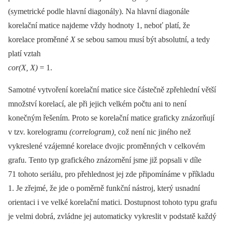
(symetrické podle hlavní diagonály). Na hlavní diagonále
korelační matice najdeme vždy hodnoty 1, neboť platí, že
korelace proměn­né
X
se sebou samou musí být absolutní, a tedy
platí vztah
cor(X, X)
= 1.
Samotné vytvoření korelační matice sice částečně zpřehlední větší
množství korelací, ale při jejich velkém počtu ani to není
konečným řešením. Proto se korelační matice graficky znázorňují
v tzv. korelogramu
(cor­relogram),
což není nic jiného než
vykreslené vzájemné korelace dvojic proměn­ných v celkovém
grafu. Tento typ grafického znázornění jsme již popsali v díle
71 tohoto seriálu, pro přehlednost jej zde připomínáme v příkladu
1. Je zřejmé, že jde o poměrně funkční nástroj, který usnadní
orientaci i ve velké korelační matici. Dostupnost tohoto typu grafu
je velmi dobrá, zvládne jej automaticky vykreslit v podstatě každý