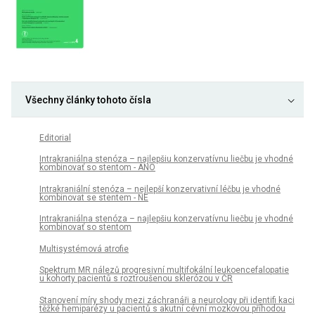
Všechny články tohoto čísla
Editorial
Intrakraniálna stenóza – najlepšiu konzervatívnu liečbu je vhodné
kombinovať so stentom - ÁNO
Intrakraniální stenóza – nejlepší konzervativní léčbu je vhodné
kombinovat se stentem - NE
Intrakraniálna stenóza – najlepšiu konzervatívnu liečbu je vhodné
kombinovať so stentom
Multisystémová atrofie
Spektrum MR nálezů progresivní multifokální leukoencefalopatie
u kohorty pa­cientů s roztroušenou sklerózou v ČR
Stanovení míry shody mezi záchranáři a neurology při identifi kaci
těžké hemiparézy u pacientů s akutní cévní mozkovou příhodou