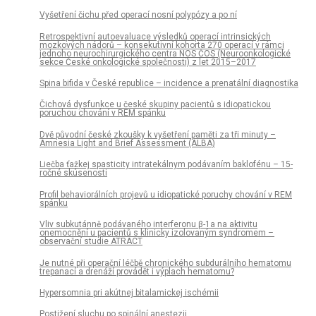
Vyšetření čichu před operací nosní polypózy a po ní
Retrospektivní autoevaluace výsledků operací intrinsických
mozkových nádorů – konsekutivní kohorta 270 operací v rámci
jednoho neurochirurgického centra NOS ČOS (Neuroonkologické
sekce České onkologické společnosti) z let 2015–2017
Spina bifida v České republice – incidence a prenatální dia­gnostika
Čichová dysfunkce u české skupiny pacientů s idiopatickou
poruchou chování v REM spánku
Dvě původní české zkoušky k vyšetření paměti za tři minuty –
Amnesia Light and Brief Assessment (ALBA)
Liečba ťažkej spasticity intratekálnym podávaním baklofénu – 15-
ročné skúsenosti
Profil behaviorálních projevů u idiopatické poruchy chování v REM
spánku
Vliv subkután­ně podávaného interferonu β-1a na aktivitu
onemocnění u pa­cientů s klinicky izolovaným syndromem –
observační studie ATRACT
Je nutné při operační léčbě chronického subdurálního hematomu
trepanací a drenáží provádět i výplach hematomu?
Hypersomnia pri akútnej bitalamickej ischémii
Postižení sluchu po spinální anestezii