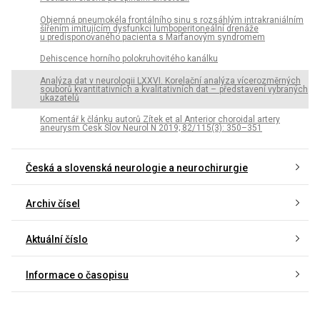
Objemná pneumokéla frontálního sinu s rozsáhlým intrakraniálním
šířením imitujícím dysfunkci lumboperitoneální drenáže
u predisponovaného pacienta s Marfanovým syndromem
Dehiscence horního polokruhovitého kanálku
Analýza dat v neurologii LXXVI. Korelační analýza vícerozměrných
souborů kvantitativních a kvalitativních dat – představení vybraných
ukazatelů
Komentář k článku autorů Zítek et al Anterior choroidal artery
aneurysm Cesk Slov Neurol N 2019; 82/ 115(3): 350–351
Česká a slovenská neurologie a neurochirurgie
Archiv čísel
Aktuální číslo
Informace o časopisu