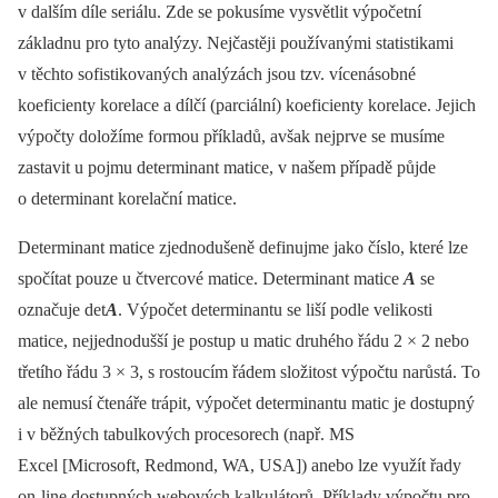
v dalším díle seriálu. Zde se pokusíme vysvětlit výpočetní
základnu pro tyto analýzy. Nejčastěji používanými statistikami
v těchto sofistikovaných analýzách jsou tzv. vícenásobné
koeficienty korelace a dílčí (parciální) koeficienty korelace. Jejich
výpočty doložíme formou příkladů, avšak nejprve se musíme
zastavit u pojmu determinant matice, v našem případě půjde
o determinant korelační matice.
Determinant matice zjednodušeně definujme jako číslo, které lze
spočítat pouze u čtvercové matice. Determinant matice
A
se
označuje det
A
. Výpočet determinantu se liší podle velikosti
matice, nejjednodušší je postup u matic druhého řádu 2 × 2 nebo
třetího řádu 3 × 3, s rostoucím řádem složitost výpočtu narůstá. To
ale nemusí čtenáře trápit, výpočet determinantu matic je dostupný
i v běžných tabulkových procesorech (např. MS
Excel [Microsoft, Redmond, WA, USA]) anebo lze využít řady
on-line dostupných webových kalkulátorů. Příklady výpočtu pro