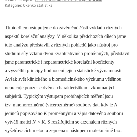
Vyšlo v časopise:
Cesk Slov Neurol N 2019; 82(4): 464-468
Kategorie: Okénko statistika
Tímto dílem vstupujeme do závěrečné části výkladu různých
aspektů korelační analýzy. V několika předchozích dílech jsme
tuto analýzu představili z různých pohledů jako nástroj pro
studium síly vztahu dvou kvantitativních proměn­ných, představili
jsme parametrické i neparametrické korelační koeficienty
a vysvětlili principy hodnocení jejich statistické významnosti.
Avšak svět klinického a bio­medicínského výzkumu většinou
nepracuje pouze se dvěma charakteristikami zkoumaných
subjektů. Typickým výstupem probíhajících měření jsou
tzv. mnohorozměrné (vícerozměrné) soubory dat, kdy je
N
jedinců popisováno
K
proměn­nými a zápis datového souboru
vytváří matici
N × K
. S rozšiřujícím se arzenálem různých
vyšetřovacích metod a zejména s nástupem molekulárně bio­