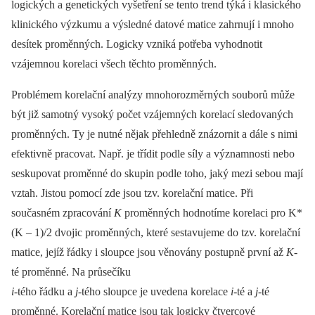
logických a genetických vyšetření se tento trend týká i klasického
klinického výzkumu a výsledné datové matice zahrnují i mnoho
desítek proměn­ných. Logicky vzniká potřeba vyhodnotit
vzájemnou korelaci všech těchto proměn­ných.
Problémem korelační analýzy mnohorozměrných souborů může
být již samotný vysoký počet vzájemných korelací sledovaných
proměn­ných. Ty je nutné nějak přehledně znázornit a dále s nimi
efektivně pracovat. Např. je třídit podle síly a významnosti nebo
seskupovat proměn­né do skupin podle toho, jaký mezi sebou mají
vztah. Jistou pomocí zde jsou tzv. korelační matice. Při
současném zpracování
K
proměn­ných hodnotíme korelaci pro K*
(K –⁠ 1)/2
dvojic proměn­ných, které sestavujeme do tzv. korelační
matice, jejíž řádky i sloupce jsou věnovány postupně první až
K-
té proměn­né. Na průsečíku
i-
tého řádku a
j-
tého sloupce je uvedena korelace
i-
té a
j-
té
proměn­né. Korelační matice jsou tak logicky čtvercové