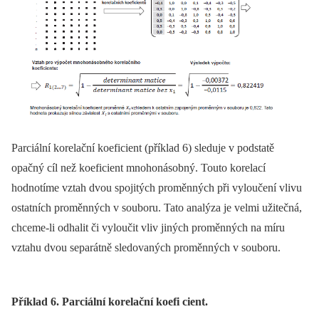
Parciální korelační koeficient (příklad 6) sleduje v podstatě
opačný cíl než koeficient mnohonásobný. Touto korelací
hodnotíme vztah dvou spojitých proměn­ných při vyloučení vlivu
ostatních proměn­ných v souboru. Tato analýza je velmi užitečná,
chceme-li odhalit či vyloučit vliv jiných proměn­ných na míru
vztahu dvou separátně sledovaných proměn­ných v souboru.
Příklad 6. Parciální korelační koefi cient.