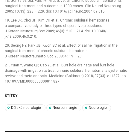
18. Gonzalez GM, Pais IM, Al­lut GA et al. Chronic subdural haematoma:
surgical treatment and outcome in 1000 cases. Clin Neurol Neurosurg
2005; 107(3): 223 –⁠ 229. doi: 10.1016/ j.clineuro.2004.09.015.
19. Lee JK, Choi JH, Kim CH et al. Chronic subdural hematomas:
a comparative study of three types of opera­tive procedures.
J Korean Neurosurg Soc 2009; 46(3): 210 –⁠ 214. doi: 10.3340/
jkns.2009.46.3.210.
20. Seong HY, Park JB, Kwon SC et al. Ef­fect of saline ir­rigation in the
surgical treatment of chronic subdural hematoma.
J Korean Neurotraumatol Soc 2008; 4 : 19 –⁠ 23.
21. Yuan Y, Wang QP, Cao YL et al. Burr hole drainage and burr hole
drainage with ir­rigation to treat chronic subdural hematoma: a systematic
review and meta-analysis. Medicine (Baltimore) 2018; 97(33): e11827. doi:
10.1097/ MD.0000000000011827.
ŠTÍTKY
Dětská neurologie
Neurochirurgie
Neurologie