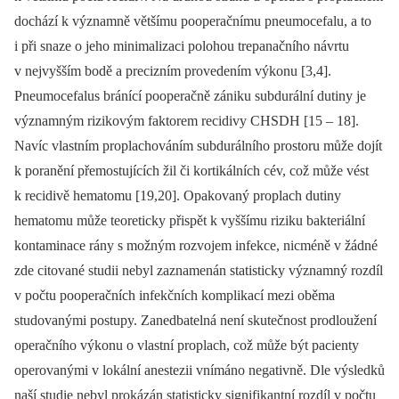
dochází k významně většímu pooperačnímu pneumocefalu, a to
i při snaze o jeho minimalizaci polohou trepanačního návrtu
v nejvyšším bodě a precizním provedením výkonu [3,4].
Pneumocefalus bránící pooperačně zániku subdurální dutiny je
významným rizikovým faktorem recidivy CHSDH [15 –⁠ 18].
Navíc vlastním proplachováním subdurálního prostoru může dojít
k poranění přemostujících žil či kortikálních cév, což může vést
k recidivě hematomu [19,20]. Opakovaný proplach dutiny
hematomu může teoreticky přispět k vyššímu riziku bakteriální
kontaminace rány s možným rozvojem infekce, nicméně v žádné
zde citované studii nebyl zaznamenán statisticky významný rozdíl
v počtu pooperačních infekčních komplikací mezi oběma
studovanými postupy. Zanedbatelná není skutečnost prodloužení
operačního výkonu o vlastní proplach, což může být pa­cienty
operovanými v lokální anestezii vnímáno negativně. Dle výsledků
naší studie nebyl prokázán statisticky signifikantní rozdíl v počtu