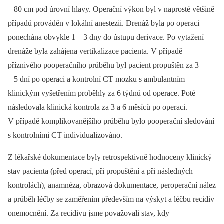
–⁠ 80 cm pod úrovní hlavy. Operační výkon byl v naprosté většině
případů prováděn v lokální anestezii. Drenáž byla po operaci
ponechána obvykle 1 –⁠ 3 dny do ústupu derivace. Po vytažení
drenáže byla zahájena vertikalizace pa­cienta. V případě
příznivého pooperačního průběhu byl pa­cient propuštěn za 3
–⁠ 5 dní po operaci a kontrolní CT mozku s ambulantním
klinickým vyšetřením proběhly za 6 týdnů od operace. Poté
následovala klinická kontrola za 3 a 6 měsíců po operaci.
V případě komplikovanějšího průběhu bylo pooperační sledování
s kontrolními CT individualizováno.
Z lékařské dokumentace byly retrospektivně hodnoceny klinický
stav pa­cienta (před operací, při propuštění a při následných
kontrolách), anamnéza, obrazová dokumentace, peroperační nález
a průběh léčby se zaměřením především na výskyt a léčbu recidiv
onemocnění. Za recidivu jsme považovali stav, kdy