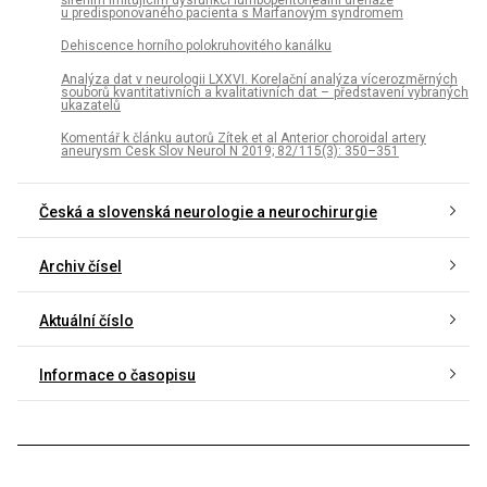
u predisponovaného pacienta s Marfanovým syndromem
Dehiscence horního polokruhovitého kanálku
Analýza dat v neurologii LXXVI. Korelační analýza vícerozměrných
souborů kvantitativních a kvalitativních dat – představení vybraných
ukazatelů
Komentář k článku autorů Zítek et al Anterior choroidal artery
aneurysm Cesk Slov Neurol N 2019; 82/ 115(3): 350–351
Česká a slovenská neurologie a neurochirurgie
Archiv čísel
Aktuální číslo
Informace o časopisu