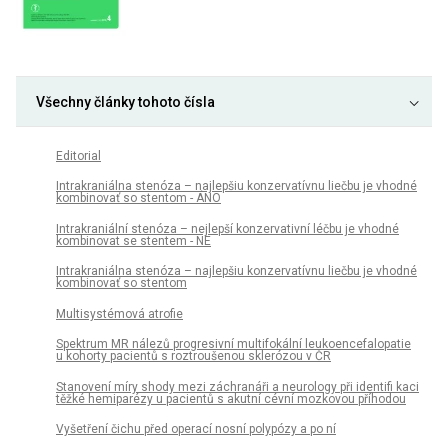
Všechny články tohoto čísla
Editorial
Intrakraniálna stenóza – najlepšiu konzervatívnu liečbu je vhodné
kombinovať so stentom - ÁNO
Intrakraniální stenóza – nejlepší konzervativní léčbu je vhodné
kombinovat se stentem - NE
Intrakraniálna stenóza – najlepšiu konzervatívnu liečbu je vhodné
kombinovať so stentom
Multisystémová atrofie
Spektrum MR nálezů progresivní multifokální leukoencefalopatie
u kohorty pa­cientů s roztroušenou sklerózou v ČR
Stanovení míry shody mezi záchranáři a neurology při identifi kaci
těžké hemiparézy u pacientů s akutní cévní mozkovou příhodou
Vyšetření čichu před operací nosní polypózy a po ní