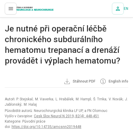
EN
proLékaře.cz
Je nutné při operační léčbě
chronického subdurálního
hematomu trepanací a drenáží
provádět i výplach hematomu?
Stáhnout PDF
English info
Autoři: P. Stejskal; M. Vaverka; L. Hrabálek; M. Hampl; Š. Trnka; V. Novák; J.
Jablonský; M. Halaj
Působiště autorů: Neurochirurgická klinika LF UP, a FN Olomouc
Vyšlo v časopise:
Cesk Slov Neurol N 2019; 82(4): 448-451
Kategorie: Původní práce
doi:
https://doi.org/10.14735/amcsnn2019448