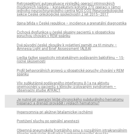
Retrospektivní autoevaluace výsledků operací intrinsických
mozkových nádorů – konsekutivní kohorta 270 operací v rámci
jednoho neurochirurgického centra NOS ČOS (Neuroonkologické
sekce České onkologické společnosti) z let 2015–2017
Spina bifida v České republice – incidence a prenatální dia­gnostika
Čichová dysfunkce u české skupiny pacientů s idiopatickou
poruchou chování v REM spánku
Dvě původní české zkoušky k vyšetření paměti za tři minuty –
Amnesia Light and Brief Assessment (ALBA)
Liečba ťažkej spasticity intratekálnym podávaním baklofénu – 15-
ročné skúsenosti
Profil behaviorálních projevů u idiopatické poruchy chování v REM
spánku
Vliv subkután­ně podávaného interferonu β-1a na aktivitu
onemocnění u pa­cientů s klinicky izolovaným syndromem –
observační studie ATRACT
Je nutné při operační léčbě chronického subdurálního hematomu
trepanací a drenáží provádět i výplach hematomu?
Hypersomnia pri akútnej bitalamickej ischémii
Postižení sluchu po spinální anestezii
Objemná pneumokéla frontálního sinu s rozsáhlým intrakraniálním
šířením imitujícím dysfunkci lumboperitoneální drenáže