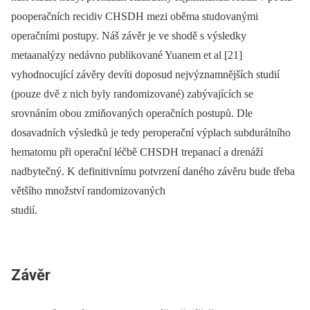
pooperačních recidiv CHSDH mezi oběma studovanými
operačními postupy. Náš závěr je ve shodě s výsledky
metaanalýzy nedávno publikované Yuanem et al [21]
vyhodnocující závěry devíti doposud nejvýznamnějších studií
(pouze dvě z nich byly randomizované) zabývajících se
srovnáním obou zmiňovaných operačních postupů. Dle
dosavadních výsledků je tedy peroperační výplach subdurálního
hematomu při operační léčbě CHSDH trepanací a drenáží
nadbytečný. K definitivnímu potvrzení daného závěru bude třeba
většího množství randomizovaných
studií.
Závěr