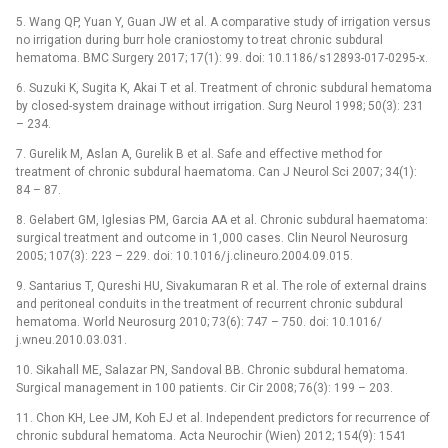
5. Wang QP, Yuan Y, Guan JW et al. A comparative study of ir­rigation versus
no ir­rigation dur­­ing burr hole craniostomy to treat chronic subdural
hematoma. BMC Surgery 2017; 17(1): 99. doi: 10.1186/ s12893-017-0295-x.
6. Suzuki K, Sugita K, Akai T et al. Treatment of chronic subdural hematoma
by closed-system drainage without ir­rigation. Surg Neurol 1998; 50(3): 231
–⁠ 234.
7. Gurelik M, Aslan A, Gurelik B et al. Safe and ef­fective method for
treatment of chronic subdural haematoma. Can J Neurol Sci 2007; 34(1):
84 –⁠ 87.
8. Gelabert GM, Iglesias PM, Garcia AA et al. Chronic subdural haematoma:
surgical treatment and outcome in 1,000 cases. Clin Neurol Neurosurg
2005; 107(3): 223 –⁠ 229. doi: 10.1016/ j.clineuro.2004.09.015.
9. Santarius T, Qureshi HU, Sivakumaran R et al. The role of external drains
and peritoneal conduits in the treatment of recur­rent chronic subdural
hematoma. World Neurosurg 2010; 73(6): 747 –⁠ 750. doi: 10.1016/
j.wneu.2010.03.031.
10. Sikahall ME, Salazar PN, Sandoval BB. Chronic subdural hematoma.
Surgical management in 100 patients. Cir Cir 2008; 76(3): 199 –⁠ 203.
11. Chon KH, Lee JM, Koh EJ et al. Independent predictors for recur­rence of
chronic subdural hematoma. Acta Neurochir (Wien) 2012; 154(9): 1541