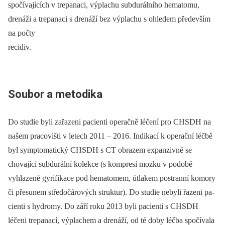
spočívajících v trepanaci, výplachu subdurálního hematomu,
drenáži a trepanaci s drenáží bez výplachu s ohledem především
na počty
recidiv.
Soubor a metodika
Do studie byli zařazeni pa­cienti operačně léčení pro CHSDH na
našem pracovišti v letech 2011 –⁠ 2016. Indikací k operační léčbě
byl symp­tomatický CHSDH s CT obrazem expanzivně se
chovající subdurální kolekce (s kompresí mozku v podobě
vyhlazené gyrifikace pod hematomem, útlakem postran­ní komory
či přesunem středočárových struktur). Do studie nebyli řazeni pa­
cienti s hydromy. Do září roku 2013 byli pa­cienti s CHSDH
léčeni trepanací, výplachem a drenáží, od té doby léčba spočívala