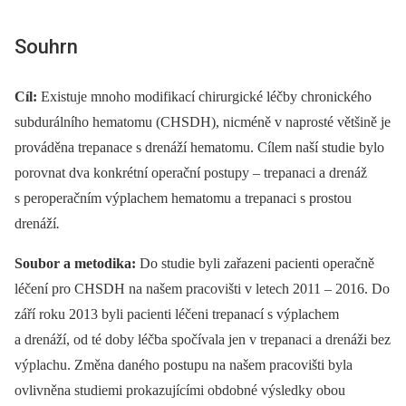
Souhrn
Cíl:
Existuje mnoho modifikací chirurgické léčby chronického
subdurálního hematomu (CHSDH), nicméně v naprosté většině je
prováděna trepanace s drenáží hematomu. Cílem naší studie bylo
porovnat dva konkrétní operační postupy –⁠ trepanaci a drenáž
s peroperačním výplachem hematomu a trepanaci s prostou
drenáží
.
Soubor a metodika:
Do studie byli zařazeni pa­cienti operačně
léčení pro CHSDH na našem pracovišti v letech 2011 –⁠ 2016. Do
září roku 2013 byli pa­cienti léčeni trepanací s výplachem
a drenáží, od té doby léčba spočívala jen v trepanaci a drenáži bez
výplachu. Změna daného postupu na našem pracovišti byla
ovlivněna studiemi prokazujícími obdobné výsledky obou