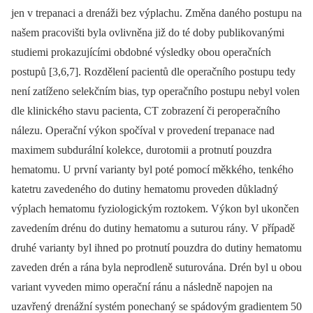
jen v trepanaci a drenáži bez výplachu. Změna daného postupu na
našem pracovišti byla ovlivněna již do té doby publikovanými
studiemi prokazujícími obdobné výsledky obou operačních
postupů [3,6,7]. Rozdělení pa­cientů dle operačního postupu tedy
není zatíženo selekčním bias, typ operačního postupu nebyl volen
dle klinického stavu pa­cienta, CT zobrazení či peroperačního
nálezu. Operační výkon spočíval v provedení trepanace nad
maximem subdurální kolekce, durotomii a protnutí pouzdra
hematomu. U první varianty byl poté pomocí měkkého, tenkého
katetru zavedeného do dutiny hematomu proveden důkladný
výplach hematomu fyziologickým roztokem. Výkon byl ukončen
zavedením drénu do dutiny hematomu a suturou rány. V případě
druhé varianty byl ihned po protnutí pouzdra do dutiny hematomu
zaveden drén a rána byla neprodleně suturována. Drén byl u obou
variant vyveden mimo operační ránu a následně napojen na
uzavřený drenážní systém ponechaný se spádovým gradientem 50