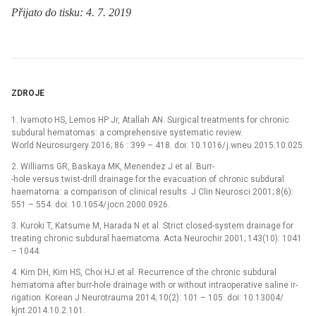
Přijato do tisku: 4. 7. 2019
ZDROJE
1. Ivamoto HS, Lemos HP Jr, Atal­lah AN. Surgical treatments for chronic
subdural hematomas: a comprehensive systematic review.
World Neurosurgery 2016; 86 : 399 –⁠ 418. doi: 10.1016/ j.wneu.2015.10.025.
2. Wil­liams GR, Baskaya MK, Menendez J et al. Bur­r-
-hole versus twist-drill drainage for the evacuation of chronic subdural
haematoma: a comparison of clini­cal results. J Clin Neurosci 2001; 8(6):
551 –⁠ 554. doi: 10.1054/ jocn.2000.0926.
3. Kuroki T, Katsume M, Harada N et al. Strict closed-system drainage for
treat­­ing chronic subdural haematoma. Acta Neurochir 2001; 143(10): 1041
–⁠ 1044.
4. Kim DH, Kim HS, Choi HJ et al. Recur­rence of the chronic subdural
hematoma after bur­r-hole drainage with or without intraoperative saline ir­
rigation. Korean J Neurotrauma 2014; 10(2): 101 –⁠ 105. doi: 10.13004/
kjnt.2014.10.2.101.