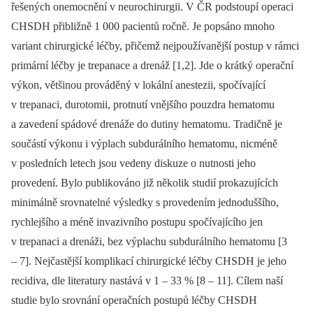
řešených onemocnění v neurochirurgii. V ČR podstoupí operaci
CHSDH přibližně 1 000 pa­cientů ročně. Je popsáno mnoho
variant chirurgické léčby, přičemž nejpoužívanější postup v rámci
primární léčby je trepanace a drenáž [1,2]. Jde o krátký operační
výkon, většinou prováděný v lokální anestezii, spočívající
v trepanaci, durotomii, protnutí vnějšího pouzdra hematomu
a zavedení spádové drenáže do dutiny hematomu. Tradičně je
součástí výkonu i výplach subdurálního hematomu, nicméně
v posledních letech jsou vedeny diskuze o nutnosti jeho
provedení. Bylo pub­likováno již několik studií prokazujících
minimálně srovnatelné výsledky s provedením jednoduššího,
rychlejšího a méně invazivního postupu spočívajícího jen
v trepanaci a drenáži, bez výplachu subdurálního hematomu [3
–⁠ 7]. Nejčastější komplikací chirurgické léčby CHSDH je jeho
recidiva, dle literatury nastává v 1 –⁠ 33 % [8 –⁠ 11]. Cílem naší
studie bylo srovnání operačních postupů léčby CHSDH