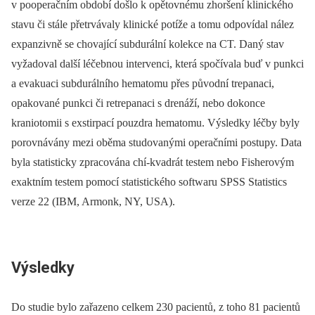
v pooperačním období došlo k opětovnému zhoršení klinického
stavu či stále přetrvávaly klinické potíže a tomu odpovídal nález
expanzivně se chovající subdurální kolekce na CT. Daný stav
vyžadoval další léčebnou intervenci, která spočívala buď v punkci
a evakuaci subdurálního hematomu přes původní trepanaci,
opakované punkci či retrepanaci s drenáží, nebo dokonce
kraniotomii s exstirpací pouzdra hematomu. Výsledky léčby byly
porovnávány mezi oběma studovanými operačními postupy. Data
byla statisticky zpracována chí-kvadrát testem nebo Fisherovým
exaktním testem pomocí statistického softwaru SPSS Statistics
verze 22 (IBM, Armonk, NY, USA).
Výsledky
Do studie bylo zařazeno celkem 230 pa­­cientů, z toho 81 pa­cientů