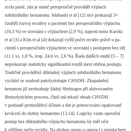
zcela jasné, zda je nutné peroperačně provádět výplach
subdurálního hematomu. Ishibashi et al [12] sice prokazují 3×
častější rozvoj recidivy u pa­cientů bez peroperačního výplachu
(10,3 %) ve srovnání s výplachem (2,9 %), naproti tomu Kuroki
et al [3] a Kim et al [4] dokazují vyšší počet recidiv právě u pa­
cientů s peroperačním výplachem ve srovnání s postupem bez něj
(11,1 vs. 1,8 %, resp. 24,6 vs. 2,6 %). Řada dalších studií [5 –⁠ 7]
neprokazuje statisticky signifikantní rozdíl mezi oběma postupy.
Tradičně prováděný důkladný výplach subdurálního hematomu
vychází ze znalosti patofyziologie CHSDH. Zkapalněný
hematom již neobsahuje žádný fibrinogen při aktivovaném
fibrinolytickém procesu, čímž má tekutý obsah CHSDH
v podstatě protisrážlivý účinek a tím je potencováno opakované
krvácení do dutiny hematomu [13,14]. Logicky vzato operační
postup bez důkladného výplachu hematomu by měl vést
k většímu počtu recidiv. Na druhou stranu u operací s proplachem