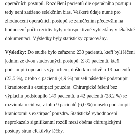
operačních postupů. Rozdělení pa­cientů dle operačního postupu
tedy není zatíženo selekčním bias. Veškeré údaje nutné pro
zhodnocení operačních postupů se zaměřením především na
hodnocení počtu recidiv byly retrospektivně vyhledány v lékařské
dokumentaci. Výsledky byly statisticky zpracovány
.
Výsledky:
Do studie bylo zařazeno 230 pa­cientů, kteří byli léčeni
jedním ze dvou studovaných postupů. Z 81 pa­cientů, kteří
podstoupili operaci s výplachem, došlo k recidivě u 19 pa­cientů
(23,5 %), z toho 4 pa­cienti (4,9 %) museli následně podstoupit
i kraniotomii s exstirpací pouzdra. Chirurgické řešení bez
výplachu podstoupilo 149 pa­cientů, u 42 pa­cientů (28,2 %) se
rozvinula recidiva, z toho 9 pa­cientů (6,0 %) muselo podstoupit
kraniotomii s exstirpací pouzdra. Statistické vyhodnocení
neprokázalo signifikantní rozdíl mezi oběma chirurgickými
postupy stran efektivity léčby
.