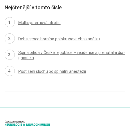
Nejčtenější v tomto čísle
Multisystémová atrofie
Dehiscence horního polokruhovitého kanálku
Spina bifida v České republice – incidence a prenatální dia­
gnostika
Postižení sluchu po spinální anestezii
proLékaře.cz