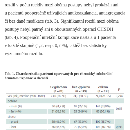
rozdíl v počtu recidiv mezi oběma postupy nebyl prokázán ani
u pa­cientů pooperačně užívajících antikoagulancia, antiagregancia
či bez dané medikace (tab. 3). Signifikantní rozdíl mezi oběma
postupy nebyl patrný ani u oboustran­ných operací CHSDH
(tab. 4). Pooperační infekční komplikace nastala u 1 pa­cienta
v každé skupině (1,2, resp. 0,7 %), taktéž bez statisticky
významného rozdílu.
Tab. 1. Charakteristika pacientů operovaných pro chronický subdurální
hematom trepanací a drenáží.