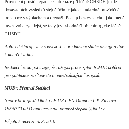
Provedení prosté trepanace a drenáže při léčbě CHSDH je dle
dosavadních výsledků stejně účinné jako standardně prováděná
trepanace s výplachem a drenáží. Postup bez výplachu, jako méně
invazivní a rychlejší, se tedy jeví vhodnější při chirurgické léčbě
CHSDH.
Autoři deklarují, že v souvislosti s předmětem studie nemají žádné
komerční zájmy.
Redakční rada potvrzuje, že rukopis práce splnil ICMJE kritéria
pro publikace zasílané do biomedicínských časopisů.
MUDr. Přemysl Stejskal
Neurochirurgická klinika LF UP a FN OlomoucI. P. Pavlova
185/6779 00 Olomouce-mail: premysl.stejskal@fnol.cz
Přijato k recenzi: 3. 3. 2019