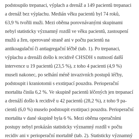
podstoupilo trepanaci, výplach a drenáž a 149 pa­cientů trepanaci
a drenáž bez výplachu. Medián věku pa­cientů byl 74 roků,
63,9 % tvořili muži. Mezi oběma porovnávanými skupinami
nebyl statisticky významný rozdíl ve věku pa­cientů, zastoupení
mužů a žen, operované straně ani v počtu pa­cientů na
antikoagulační či antiagregační léčbě (tab. 1). Po trepanaci,
výplachu a drenáži došlo k recidivě CHSDH s nutností další
intervence u 19 pa­cientů (23,5 %), z toho 4 pa­cienti (4,9 %)
museli nakonec, po selhání méně invazivních postupů léčby,
podstoupit i kraniotomii s exstirpací pouzdra. Perioperační
mortalita činila 6,2 %. Ve skupině pa­cientů léčených jen trepanací
a drenáží došlo k recidivě u 42 pa­cientů (28,2 %), z toho 9 pa­
cientů (6,0 %) muselo podstoupit exstirpaci pouzdra. Perioperační
mortalita v dané skupině byla 6 %. Mezi oběma operačními
postupy nebyl prokázán statisticky významný rozdíl v počtu
recidiv ani v perioperační mortalitě (tab. 2). Statisticky významný