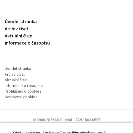
Úvodní stránka
Archiv čísel
Aktuální číslo
Informace o časopisu
Úvodní stránka
Archiv čísel
Aktuální číslo
Informace o časopisu
Prohlášení o cookies
Nastavení cookies
© 2008-2026 MeDitorial | ISSN 1803-6597
Stránky proLékaře.cz jsou určeny výhradně odborníkům ve
zdravotnictví.
Čtěte prohlášení
a
Zásady zpracování osobních údajů
.
Když kliknete na „Souhlasím“ s využitím všech souborů