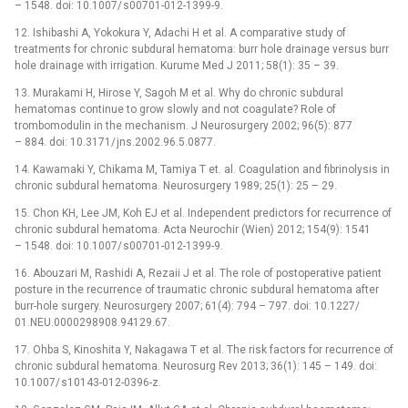
–⁠ 1548. doi: 10.1007/ s00701-012-1399-9.
12. Ishibashi A, Yokokura Y, Adachi H et al. A comparative study of
treatments for chronic subdural hematoma: burr hole drainage versus burr
hole drainage with ir­rigation. Kurume Med J 2011; 58(1): 35 –⁠ 39.
13. Murakami H, Hirose Y, Sagoh M et al. Why do chronic subdural
hematomas continue to grow slowly and not coagulate? Role of
trombomodulin in the mechanism. J Neurosurgery 2002; 96(5): 877
–⁠ 884. doi: 10.3171/ jns.2002.96.5.0877.
14. Kawamaki Y, Chikama M, Tamiya T et. al. Coagulation and fibrinolysis in
chronic subdural hematoma. Neurosurgery 1989; 25(1): 25 –⁠ 29.
15. Chon KH, Lee JM, Koh EJ et al. Independent predictors for recur­rence of
chronic subdural hematoma. Acta Neurochir (Wien) 2012; 154(9): 1541
–⁠ 1548. doi: 10.1007/ s00701-012-1399-9.
16. Abouzari M, Rashidi A, Rezaii J et al. The role of postoperative patient
posture in the recur­rence of traumatic chronic subdural hematoma after
bur­r-hole surgery. Neurosurgery 2007; 61(4): 794 –⁠ 797. doi: 10.1227/
01.NEU.0000298908.94129.67.
17. Ohba S, Kinoshita Y, Nakagawa T et al. The risk factors for recur­rence of
chronic subdural hematoma. Neurosurg Rev 2013; 36(1): 145 –⁠ 149. doi:
10.1007/ s10143-012-0396-z.