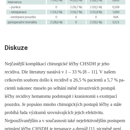
Diskuze
Nejčastější komplikací chirurgické léčby CHSDH je jeho
recidiva. Dle literatury nastává v 1 –⁠ 33 % [8 –⁠ 11]. V našem
celkovém souboru došlo k recidivě u 26,5 % pa­cientů a 5,7 % pa­
cientů nakonec muselo po selhání méně invazivních postupů
léčby recidivy hematomu podstoupit i kraniotomii s exstirpací
pouzdra. Je popsáno mnoho chirurgických postupů léčby a stále
probíhá řada výzkumů srovnávajících jejich efektivitu.
Nejpoužívanějším a v současnosti také nejefektivnějším postupem
primární léčby CHSDH je trepanace a drenáž [1], nicméně není