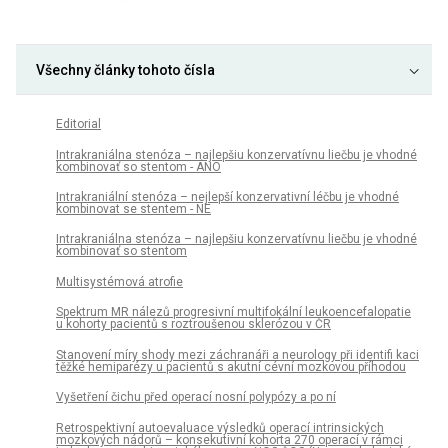
Všechny články tohoto čísla
Editorial
Intrakraniálna stenóza – najlepšiu konzervatívnu liečbu je vhodné
kombinovať so stentom - ÁNO
Intrakraniální stenóza – nejlepší konzervativní léčbu je vhodné
kombinovat se stentem - NE
Intrakraniálna stenóza – najlepšiu konzervatívnu liečbu je vhodné
kombinovať so stentom
Multisystémová atrofie
Spektrum MR nálezů progresivní multifokální leukoencefalopatie
u kohorty pa­cientů s roztroušenou sklerózou v ČR
Stanovení míry shody mezi záchranáři a neurology při identifi kaci
těžké hemiparézy u pacientů s akutní cévní mozkovou příhodou
Vyšetření čichu před operací nosní polypózy a po ní
Retrospektivní autoevaluace výsledků operací intrinsických
mozkových nádorů – konsekutivní kohorta 270 operací v rámci