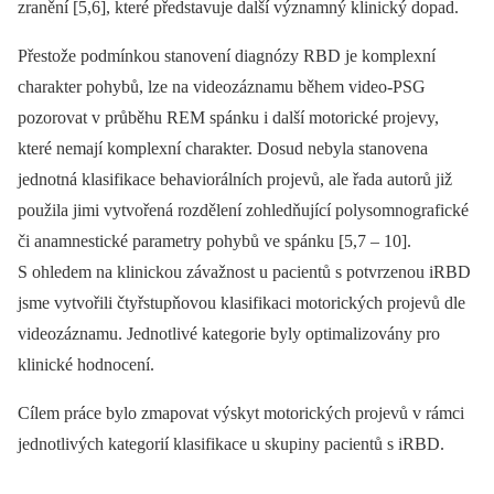
zranění [5,6], které představuje další významný klinický dopad.
Přestože podmínkou stanovení dia­gnózy RBD je komplexní
charakter pohybů, lze na videozáznamu během video-PSG
pozorovat v průběhu REM spánku i další motorické projevy,
které nemají komplexní charakter. Dosud nebyla stanovena
jednotná klasifikace behaviorálních projevů, ale řada autorů již
použila jimi vytvořená rozdělení zohledňující polysomnografické
či anamnestické parametry pohybů ve spánku [5,7 –⁠ 10].
S ohledem na klinickou závažnost u pa­cientů s potvrzenou iRBD
jsme vytvořili čtyřstupňovou klasifikaci motorických projevů dle
videozáznamu. Jednotlivé kategorie byly optimalizovány pro
klinické hodnocení.
Cílem práce bylo zmapovat výskyt motorických projevů v rámci
jednotlivých kategorií klasifikace u skupiny pa­cientů s iRBD.