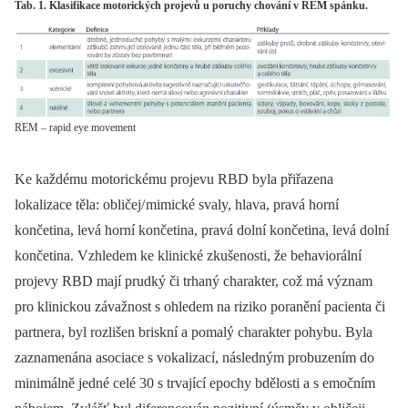
Tab. 1. Klasifikace motorických projevů u poruchy chování v REM spánku.
REM – rapid eye movement
Ke každému motorickému projevu RBD byla přiřazena
lokalizace těla: obličej/ mimické svaly, hlava, pravá horní
končetina, levá horní končetina, pravá dolní končetina, levá dolní
končetina. Vzhledem ke klinické zkušenosti, že behaviorální
projevy RBD mají prudký či trhaný charakter, což má význam
pro klinickou závažnost s ohledem na riziko poranění pa­cienta či
partnera, byl rozlišen briskní a pomalý charakter pohybu. Byla
zaznamenána asociace s vokalizací, následným probuzením do
minimálně jedné celé 30 s trvající epochy bdělosti a s emočním