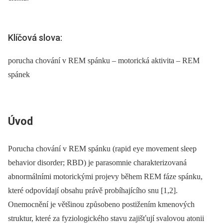
Klíčová slova:
porucha chování v REM spánku – motorická aktivita – REM
spánek
Úvod
Porucha chování v REM spánku (rapid eye movement sleep
behavior disorder; RBD) je parasomnie charakterizovaná
abnormálními motorickými projevy během REM fáze spánku,
které odpovídají obsahu právě probíhajícího snu [1,2].
Onemocnění je většinou způsobeno postižením kmenových
struktur, které za fyziologického stavu zajišťují svalovou atonii