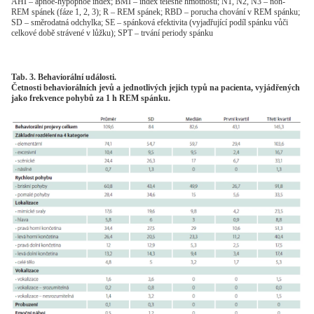
AHI – apnoe-hypopnoe index; BMI – index tělesné hmotnosti; N1, N2, N3 – non-
REM spánek (fáze 1, 2, 3); R – REM spánek; RBD – porucha chování v REM spánku;
SD – směrodatná odchylka; SE – spánková efektivita (vyjadřující podíl spánku vůči
celkové době strávené v lůžku); SPT – trvání periody spánku
Tab. 3. Behaviorální události.
Četnosti behaviorálních jevů a jednotlivých jejich typů na pacienta, vyjádřených
jako frekvence pohybů za 1 h REM spánku.