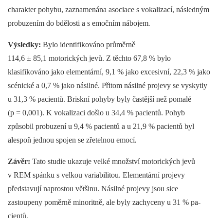
charakter pohybu, zaznamenána asociace s vokalizací, následným
probuzením do bdělosti a s emočním nábojem
.
Výsledky:
Bylo identifikováno průměrně
114,6 ± 85,1 motorických jevů. Z těchto 67,8 % bylo
klasifikováno jako elementární, 9,1 % jako excesivní, 22,3 % jako
scénické a 0,7 % jako násilné. Přitom násilné projevy se vyskytly
u 31,3 % pa­cientů. Briskní pohyby byly častější než pomalé
(p = 0,001). K vokalizaci došlo u 34,4 % pa­cientů. Pohyb
způsobil probuzení u 9,4 % pa­cientů a u 21,9 % pa­cientů byl
alespoň jednou spojen se zřetelnou emocí
.
Závěr:
Tato studie ukazuje velké množství motorických jevů
v REM spánku s velkou variabilitou. Elementární projevy
představují naprostou většinu. Násilné projevy jsou sice
zastoupeny poměrně minoritně, ale byly zachyceny u 31 % pa­
cientů.