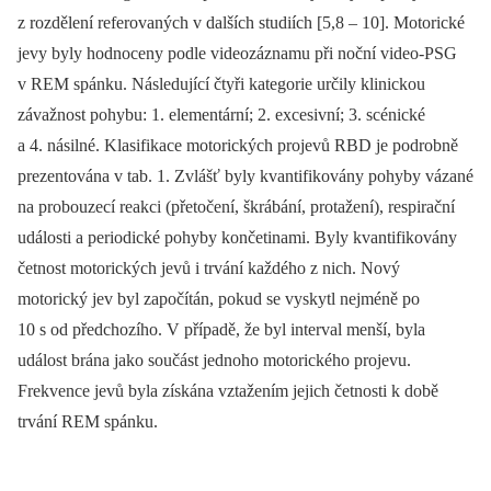
z rozdělení referovaných v dalších studiích [5,8 –⁠ 10]. Motorické
jevy byly hodnoceny podle videozáznamu při noční video-PSG
v REM spánku. Následující čtyři kategorie určily klinickou
závažnost pohybu: 1. elementární; 2. excesivní; 3. scénické
a 4. násilné. Klasifikace motorických projevů RBD je podrobně
prezentována v tab. 1. Zvlášť byly kvantifikovány pohyby vázané
na probouzecí reakci (přetočení, škrábání, protažení), respirační
události a periodické pohyby končetinami. Byly kvantifikovány
četnost motorických jevů i trvání každého z nich. Nový
motorický jev byl započítán, pokud se vyskytl nejméně po
10 s od předchozího. V případě, že byl interval menší, byla
událost brána jako součást jednoho motorického projevu.
Frekvence jevů byla získána vztažením jejich četnosti k době
trvání REM spánku.