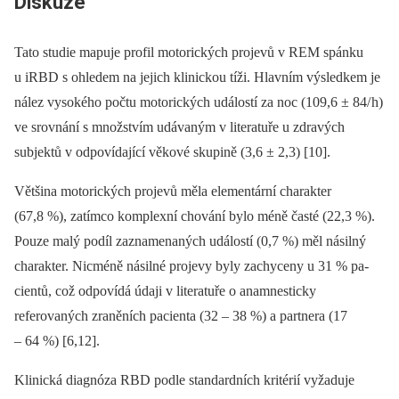
Diskuze
Tato studie mapuje profil motorických projevů v REM spánku
u iRBD s ohledem na jejich klinickou tíži. Hlavním výsledkem je
nález vysokého počtu motorických událostí za noc (109,6 ± 84/ h)
ve srovnání s množstvím udávaným v literatuře u zdravých
subjektů v odpovídající věkové skupině (3,6 ± 2,3) [10].
Většina motorických projevů měla elementární charakter
(67,8 %), zatímco komplexní chování bylo méně časté (22,3 %).
Pouze malý podíl zaznamenaných událostí (0,7 %) měl násilný
charakter. Nicméně násilné projevy byly zachyceny u 31 % pa­
cientů, což odpovídá údaji v literatuře o anamnesticky
referovaných zraněních pa­cienta (32 –⁠ 38 %) a partnera (17
–⁠ 64 %) [6,12].
Klinická dia­gnóza RBD podle standardních kritérií vyžaduje