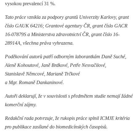
vysokou prevalencí 31 %.
Tato práce vznikla za podpory grantů Univerzity Karlovy, grant
číslo GAUK 64216; Grantové agentury ČR, grant číslo GACR
16-07879S a Ministerstva zdravotnictví ČR, grant číslo 16-
28914A, všechna práva vyhrazena.
Poděkování autorů patří odborným laborantkám Daně Suché,
Aleně Kohoutové, Janě Brdkové, Petře Nesvačilové,
Stanislavě Němcové, Marianě Trčkové
a Mgr. Romaně Dankaninové.
Autoři deklarují, že v souvislosti s předmětem studie nemají žádné
komerční zájmy.
Redakční rada potvrzuje, že rukopis práce splnil ICMJE kritéria
pro publikace zasílané do biomedicínských časopisů.