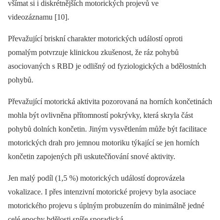
všímat si i diskrétnějších motorických projevů ve
videozáznamu [10].
Převažující briskní charakter motorických událostí oproti
pomalým potvrzuje klinickou zkušenost, že ráz pohybů
asociovaných s RBD je odlišný od fyziologických a bdělostních
pohybů.
Převažující motorická aktivita pozorovaná na horních končetinách
mohla být ovlivněna přítomností pokrývky, která skryla část
pohybů dolních končetin. Jiným vysvětlením může být facilitace
motorických drah pro jemnou motoriku týkající se jen horních
končetin zapojených při uskutečňování snové aktivity.
Jen malý podíl (1,5 %) motorických událostí doprovázela
vokalizace. I přes intenzivní motorické projevy byla asociace
motorického projevu s úplným probuzením do minimálně jedné
celé epochy bdělosti spíše sporadická.