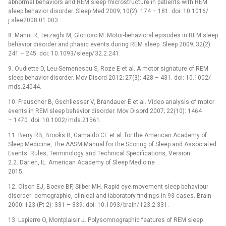
abnormal behaviors and REM sleep microstructure in patients with REM
sleep behavior disorder. Sleep Med 2009; 10(2): 174 –⁠ 181. doi: 10.1016/
j.slee2008.01.003.
8. Man­ni R, Terzaghi M, Glorioso M. Motor-behavioral episodes in REM sleep
behavior disorder and phasic events dur­­ing REM sleep. Sleep 2009; 32(2):
241 –⁠ 245. doi: 10.1093/ sleep/ 32.2.241.
9. Oudiette D, Leu-Semenescu S, Roze E et al. A motor signature of REM
sleep behavior disorder. Mov Disord 2012; 27(3): 428 –⁠ 431. doi: 10.1002/
mds.24044.
10. Frauscher B, Gschlies­ser V, Brandauer E et al. Video analysis of motor
events in REM sleep behavior disorder. Mov Disord 2007; 22(10): 1464
–⁠ 1470. doi: 10.1002/ mds.21561.
11. Ber­ry RB, Brooks R, Gamaldo CE et al. for the Ameri­can Academy of
Sleep Medicine, The AASM Manual for the Scor­­ing of Sleep and As­sociated
Events: Rules, Terminology and Technical Specifications, Version
2.2. Darien, IL: American Academy of Sleep Medicine
2015.
12. Olson EJ, Boeve BF, Silber MH. Rapid eye movement sleep behaviour
disorder: demographic, clinical and laboratory findings in 93 cases. Brain
2000; 123 (Pt 2): 331 –⁠ 339. doi: 10.1093/ brain/ 123.2.331.
13. Lapier­re O, Montplaisir J. Polysomnographic features of REM sleep