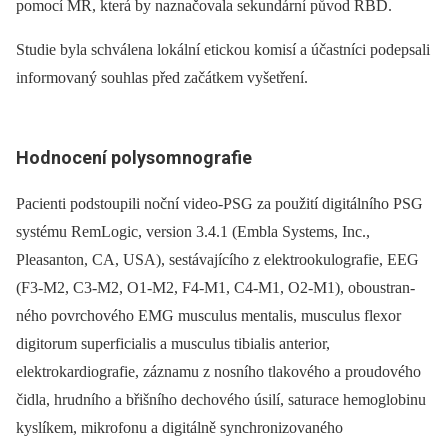
pomocí MR, která by naznačovala sekundární původ RBD.
Studie byla schválena lokální etickou komisí a účastníci podepsali
informovaný souhlas před začátkem vyšetření.
Hodnocení polysomnografie
Pa­cienti podstoupili noční video-PSG za použití digitálního PSG
systému RemLogic, version 3.4.1 (Embla Systems, Inc.,
Pleasanton, CA, USA), sestávajícího z elektrookulografie, EEG
(F3-M2, C3-M2, O1-M2, F4-M1, C4-M1, O2-M1), oboustran­
ného povrchového EMG musculus mentalis, musculus flexor
digitorum superficialis a musculus tibialis anterior,
elektrokardiografie, záznamu z nosního tlakového a proudového
čidla, hrudního a břišního dechového úsilí, saturace hemoglobinu
kyslíkem, mikrofonu a digitálně synchronizovaného