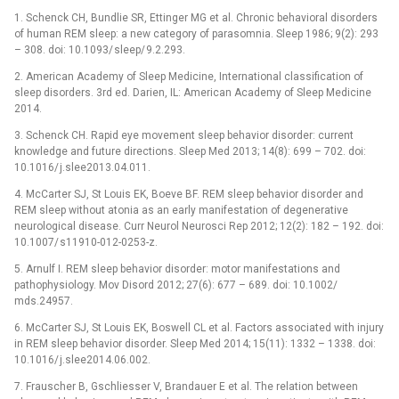
1. Schenck CH, Bundlie SR, Ettinger MG et al. Chronic behavioral disorders
of human REM sleep: a new cate­gory of parasomnia. Sleep 1986; 9(2): 293
–⁠ 308. doi: 10.1093/ sleep/ 9.2.293.
2. American Academy of Sleep Medicine, International clas­sification of
sleep disorders. 3rd ed. Darien, IL: American Academy of Sleep Medicine
2014.
3. Schenck CH. Rapid eye movement sleep behavior disorder: cur­rent
knowledge and future directions. Sleep Med 2013; 14(8): 699 –⁠ 702. doi:
10.1016/ j.slee2013.04.011.
4. McCarter SJ, St Louis EK, Boeve BF. REM sleep behavior disorder and
REM sleep without atonia as an early manifestation of degenerative
neurological dis­ease. Curr Neurol Neurosci Rep 2012; 12(2): 182 –⁠ 192. doi:
10.1007/ s11910-012-0253-z.
5. Arnulf I. REM sleep behavior disorder: motor manifestations and
pathophysiology. Mov Disord 2012; 27(6): 677 –⁠ 689. doi: 10.1002/
mds.24957.
6. McCarter SJ, St Louis EK, Boswell CL et al. Factors as­sociated with injury
in REM sleep behavior disorder. Sleep Med 2014; 15(11): 1332 –⁠ 1338. doi:
10.1016/ j.slee2014.06.002.
7. Frauscher B, Gschlies­ser V, Brandauer E et al. The relation between