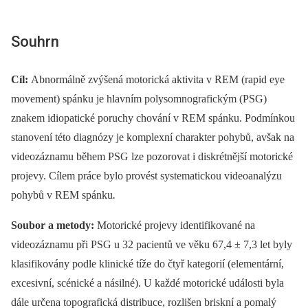
Souhrn
Cíl:
Abnormálně zvýšená motorická aktivita v REM (rapid eye
movement) spánku je hlavním polysomnografickým (PSG)
znakem idiopatické poruchy chování v REM spánku. Podmínkou
stanovení této dia­gnózy je komplexní charakter pohybů, avšak na
videozáznamu během PSG lze pozorovat i diskrétnější motorické
projevy. Cílem práce bylo provést systematickou videoanalýzu
pohybů v REM spánku
.
Soubor a metody:
Motorické projevy identifikované na
videozáznamu při PSG u 32 pa­cientů ve věku 67,4 ± 7,3 let byly
klasifikovány podle klinické tíže do čtyř kategorií (elementární,
excesivní, scénické a násilné). U každé motorické události byla
dále určena topografická distribuce, rozlišen briskní a pomalý