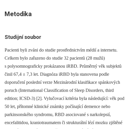
Metodika
Studijní soubor
Pa­cienti byli zváni do studie prostřednictvím médií a internetu.
Celkem bylo zařazeno do studie 32 pa­cientů (28 mužů)
s polysomnograficky prokázanou iRBD. Průměrný věk subjektů
činil 67,4 ± 7,3 let. Dia­gnóza iRBD byla stanovena podle
doporučení poslední verze Mezinárodní klasifikace spánkových
poruch (International Clas­sification of Sleep Disorders, third
edition; ICSD-3) [2]. Vylučovací kritéria byla následující: věk pod
50 let, přítomné klinické známky počínající demence nebo
parkinsonského syndromu, RBD asociované s narkolepsií,
encefalitidou, kraniotraumatem či strukturální lézí mozku zjištěné