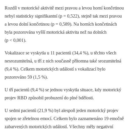
Rozdíl v motorické aktivitě mezi pravou a levou horní končetinou
nebyl statisticky signifikantní (p = 0,522), stejně tak mezi pravou
a levou dolní končetinou (p = 0,589). Na horních končetinách
byla pozorována vyšší motorická aktivita než na dolních
(p < 0,001).
Vokalizace se vyskytla u 11 pa­cientů (34,4 %), u těchto všech
nesrozumitelná, u tří z nich současně přítomna také srozumitelná
(9,4 %). Celkem motorických událostí s vokalizací bylo
pozorováno 59 (1,5 %).
U tří pa­cientů (9,4 %) se jednou vyskytla situace, kdy motorický
projev RBD způsobil probuzení do plné bdělosti.
U sedmi pa­cientů (21,9 %) byl alespoň jeden motorický projev
spojen se zřetelnou emocí. Celkem bylo zaznamenáno 19 emočně
zabarvených motorických událostí. Všechny měly negativní