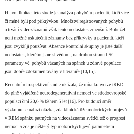
Hlavní limitací této studie je analýza pohybů u pa­cientů, kteří více
či méně byli pod přikrývkou. Množství registrovaných pohybů
a trvání videozáznamů však tento nedostatek zmenšují. Bohužel
není možné uskutečnit záznamy bez přikrývky u pa­cientů, kteří
jsou zvyklí ji používat. Absence kontrolní skupiny je jistě další
nedostatek, kterého jsme si vědomi, na druhou stranu PSG
parametry vč. pohybů vázaných na spánek u zdravé populace
jsou dobře zdokumentovány v literatuře [10,15].
Recentní retrospektivní studie ukázala, že míra konverze iRBD
do plně vyjádřené neurodegenerativní nemoci ve středoevropské
populaci činí 20,6 % během 5 let [16]. Pro budoucí směr
výzkumu se nabízí otázka, zda klinická tíže motorických projevů
v REM spánku patrných na videozáznamu svědčí též o progresi
nemoci a zda je ně­kte­rý typ motorických jevů parametrem