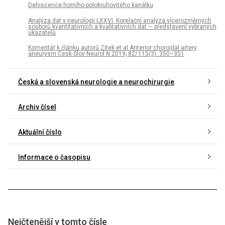
Dehiscence horního polokruhovitého kanálku
Analýza dat v neurologii LXXVI. Korelační analýza vícerozměrných
souborů kvantitativních a kvalitativních dat – představení vybraných
ukazatelů
Komentář k článku autorů Zítek et al Anterior choroidal artery
aneurysm Cesk Slov Neurol N 2019; 82/ 115(3): 350–351
Česká a slovenská neurologie a neurochirurgie
Archiv čísel
Aktuální číslo
Informace o časopisu
Nejčtenější v tomto čísle