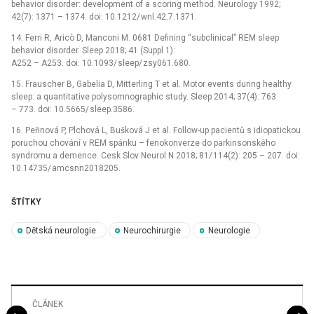
behavior disorder: development of a scor­­ing method. Neurology 1992;
42(7): 1371 –⁠ 1374. doi: 10.1212/ wnl.42.7.1371.
14. Fer­ri R, Aricò D, Manconi M. 0681 Defin­­ing “subclinical” REM sleep
behavior disorder. Sleep 2018; 41 (Suppl 1):
A252 –⁠ A253. doi: 10.1093/ sleep/ zsy061.680.
15. Frauscher B, Gabelia D, Mitterl­­ing T et al. Motor events dur­­ing healthy
sleep: a quantitative polysomnographic study. Sleep 2014; 37(4): 763
–⁠ 773. doi: 10.5665/ sleep.3586.
16. Peřinová P, Plchová L, Bušková J et al. Fol­low-up pa­cientů s idiopatickou
poruchou chování v REM spánku –⁠ fenokonverze do parkinsonského
syndromu a demence. Cesk Slov Neurol N 2018; 81/ 114(2): 205 –⁠ 207. doi:
10.14735/ amcsn­n2018205.
ŠTÍTKY
Dětská neurologie
Neurochirurgie
Neurologie
ČLÁNEK