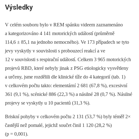
Výsledky
V celém souboru bylo v REM spánku videem zaznamenáno
a kategorizováno 4 141 motorických událostí (průměrně
114,6 ± 85,1 na jednoho nemocného). Ve 173 případech se tyto
jevy vyskytly v souvislosti s probouzecí reakcí a ve
12 v souvislosti s respirační událostí. Celkem 3 965 motorických
projevů RBD, které nebyly jinak z PSG etiologicky vysvětleny
a určeny, jsme rozdělili dle klinické tíže do 4 kategorií (tab. 1)
v celkovém počtu takto: elementární 2 681 (67,8 %), excesivní
361 (9,1 %), scénické 886 (22,3 %) a násilné 28 (0,7 %). Násilné
projevy se vyskytly u 10 pa­cientů (31,3 %).
Briskní pohyby v celkovém počtu 2 131 (53,7 %) byly téměř 2×
častější než pomalé, jejichž součet činil 1 120 (28,2 %)
(p = 0,001).