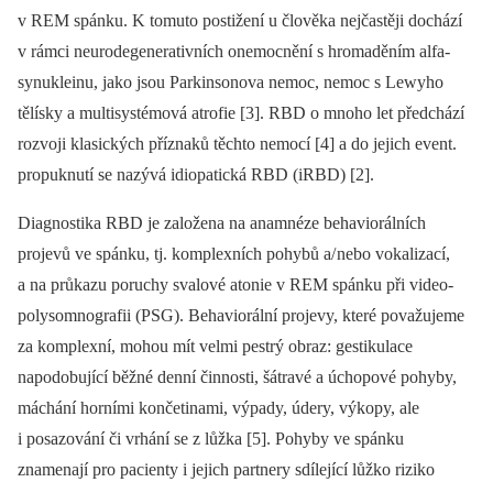
v REM spánku. K tomuto postižení u člověka nejčastěji dochází
v rámci neurodegenerativních onemocnění s hromaděním alfa-
synukleinu, jako jsou Parkinsonova nemoc, nemoc s Lewyho
tělísky a multisystémová atrofie [3]. RBD o mnoho let předchází
rozvoji klasických příznaků těchto nemocí [4] a do jejich event.
propuknutí se nazývá idiopatická RBD (iRBD) [2].
Dia­gnostika RBD je založena na anamnéze behaviorálních
projevů ve spánku, tj. komplexních pohybů a/ nebo vokalizací,
a na průkazu poruchy svalové atonie v REM spánku při video-
polysomnografii (PSG). Behaviorální projevy, které považujeme
za komplexní, mohou mít velmi pestrý obraz: gestikulace
napodobující běžné den­ní čin­nosti, šátravé a úchopové pohyby,
máchání horními končetinami, výpady, údery, výkopy, ale
i posazování či vrhání se z lůžka [5]. Pohyby ve spánku
znamenají pro pa­cienty i jejich partnery sdílející lůžko riziko