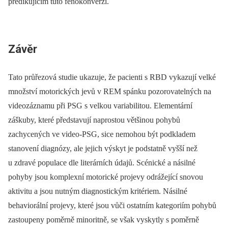
predikujícím tuto fenokonverzi.
Závěr
Tato průřezová studie ukazuje, že pa­cienti s RBD vykazují velké
množství motorických jevů v REM spánku pozorovatelných na
videozáznamu při PSG s velkou variabilitou. Elementární
záškuby, které představují naprostou většinou pohybů
zachycených ve video-PSG, sice nemohou být podkladem
stanovení dia­gnózy, ale jejich výskyt je podstatně vyšší než
u zdravé populace dle literárních údajů. Scénické a násilné
pohyby jsou komplexní motorické projevy odrážející snovou
aktivitu a jsou nutným dia­gnostickým kritériem. Násilné
behaviorální projevy, které jsou vůči ostatním kategoriím pohybů
zastoupeny poměrně minoritně, se však vyskytly s poměrně