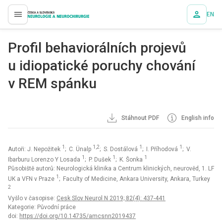
EN
proLékaře.cz
Profil behaviorálních projevů
u idiopatické poruchy chování
v REM spánku
Stáhnout PDF
English info
1
1,2
1
1
Autoři: J. Nepožitek
; C. Ünalp
; S. Dostálová
; I. Příhodová
; V.
1
1
1
Ibarburu Lorenzo Y Losada
; P. Dušek
; K. Šonka
Působiště autorů: Neurologická klinika a Centrum klinických, neurověd, 1. LF
1
UK a VFN v Praze
; Faculty of Medicine, Ankara University, Ankara, Turkey
2
Vyšlo v časopise:
Cesk Slov Neurol N 2019; 82(4): 437-441
Kategorie: Původní práce
doi:
https://doi.org/10.14735/amcsnn2019437