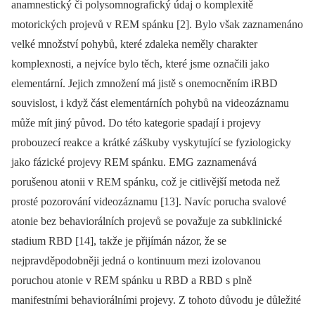
anamnestický či polysomnografický údaj o komplexitě
motorických projevů v REM spánku [2]. Bylo však zaznamenáno
velké množství pohybů, které zdaleka neměly charakter
komplexnosti, a nejvíce bylo těch, které jsme označili jako
elementární. Jejich zmnožení má jistě s onemocněním iRBD
souvislost, i když část elementárních pohybů na videozáznamu
může mít jiný původ. Do této kategorie spadají i projevy
probouzecí reakce a krátké záškuby vyskytující se fyziologicky
jako fázické projevy REM spánku. EMG zaznamenává
porušenou atonii v REM spánku, což je citlivější metoda než
prosté pozorování videozáznamu [13]. Navíc porucha svalové
atonie bez behaviorálních projevů se považuje za subklinické
stadium RBD [14], takže je přijímán názor, že se
nejpravděpodobněji jedná o kontinuum mezi izolovanou
poruchou atonie v REM spánku u RBD a RBD s plně
manifestními behaviorálními projevy. Z tohoto důvodu je důležité