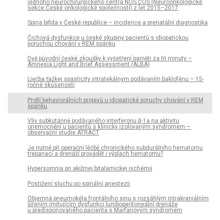
jednoho neurochirurgického centra NOS ČOS (Neuroonkologické
sekce České onkologické společnosti) z let 2015–2017
Spina bifida v České republice – incidence a prenatální dia­gnostika
Čichová dysfunkce u české skupiny pacientů s idiopatickou
poruchou chování v REM spánku
Dvě původní české zkoušky k vyšetření paměti za tři minuty –
Amnesia Light and Brief Assessment (ALBA)
Liečba ťažkej spasticity intratekálnym podávaním baklofénu – 15-
ročné skúsenosti
Profil behaviorálních projevů u idiopatické poruchy chování v REM
spánku
Vliv subkután­ně podávaného interferonu β-1a na aktivitu
onemocnění u pa­cientů s klinicky izolovaným syndromem –
observační studie ATRACT
Je nutné při operační léčbě chronického subdurálního hematomu
trepanací a drenáží provádět i výplach hematomu?
Hypersomnia pri akútnej bitalamickej ischémii
Postižení sluchu po spinální anestezii
Objemná pneumokéla frontálního sinu s rozsáhlým intrakraniálním
šířením imitujícím dysfunkci lumboperitoneální drenáže
u predisponovaného pacienta s Marfanovým syndromem