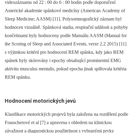
videozáznamu od 22 : 00 do 6 : 00 hodin podle doporučení
Americké akademie spánkové medicíny (American Academy of
Sleep Medicine; AASM) [11]. Polysomnografický záznam byl
hodnocen vizuálně. Spánková stadia, respirační události a pohyby
končetinami byly hodnoceny podle Manuálu AASM (Manual for
the Scor­­ing of Sleep and As­sociated Events, verze 2.2 2015) [11]
s výjimkou kritérií pro hodnocení REM spánku, kdy jako REM
spánek byly skórovány i epochy obsahující prominentní EMG
aktivitu musculus mentalis, pokud epocha jinak splňovala kritéria
REM spánku.
Hodnocení motorických jevů
Klasifikace motorických projevů byla založena na rozdělení podle
Frauscherové et al [7] a upravena s ohledem na klinickou
závažnost a dia­gnostickou použitelnost s vybranými prvky