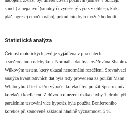
nábojem. Zvlášť byl diferencován pozitivní (úsměv v obličeji,
smích) a negativní (smutný či vyděšený výraz v obličeji, křik,
pláč, agrese) emoční náboj, pokud toto bylo možné hodnotit.
Statistická analýza
Četnost motorických jevů je vyjádřena v procentech
a směrodatnou odchylkou. Normalita dat byla ověřována Shapiro-
Wilkovým testem, který ukázal nenormální rozdělení. Srovnávací
analýza kvantitativních dat byla tedy provedena za použití Man­n-
Whitneyho U testu. Pro výpočet korelací byl použit Spearmanův
korelační koeficient. Z důvodu omezení rizika chyby 1. druhu při
paralelním testování více hypotéz byla použita Bonfer­roniho
korekce při stanovené základní hladině významnosti 5 %.