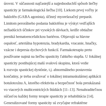
úrovni. V súčasnosti najčastejší a najjednoduchší spôsob liečby
spasticity je farmakologická liečba [10]. Liekom prvej voľby je
baklofén (GABA agonista), účinný myorelaxačný preparát.
Limitom perorálneho podania baklofénu je výskyt vedľajších
nežiadúcich účinkov pri vysokých dávkach, kedže obtiažne
preniká hematoencefalickou bariérou. Objavujú sa hlavne
ospalosť, arteriálna hypotenzia, bradykardia, vracanie, hnačky,
vzácne i depresia dychových funkcií. Farmakoterapiu preto
používame najmä na liečbu spasticity ľahkého stupňa. U fokálnej
spasticity postihujúcej malú svalovú skupinu, ktorá vedie
k rozvoju spastickej dystónie, t.j. abnormálneho postavenia
končatiny, je treba uvažovať o lokálnej intramuskulárnej aplikácii
botulotoxínu A, ktorého efektivita a bezpečnosť bola preukázaná
vo viacerých multicentrických štúdiách [11–13]. Nenahraditeľnou
súčasťou každej formy terapie spasticity je rehabilitácia [14].
Generalizované formy spasticity sú zvyčajne refraktérne