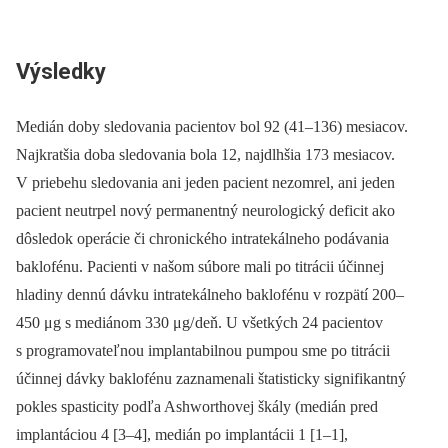
Výsledky
Medián doby sledovania pacientov bol 92 (41–136) mesiacov.
Najkratšia doba sledovania bola 12, najdlhšia 173 mesiacov.
V priebehu sledovania ani jeden pacient nezomrel, ani jeden
pacient neutrpel nový permanentný neurologický deficit ako
dôsledok operácie či chronického intratekálneho podávania
baklofénu. Pacienti v našom súbore mali po titrácii účinnej
hladiny dennú dávku intratekálneho baklofénu v rozpätí 200–
450 μg s mediánom 330 μg/ deň. U všetkých 24 pacientov
s programovateľnou implantabilnou pumpou sme po titrácii
účinnej dávky baklofénu zaznamenali štatisticky signifikantný
pokles spasticity podľa Ashworthovej škály (medián pred
implantáciou 4 [3–4], medián po implantácii 1 [1–1],