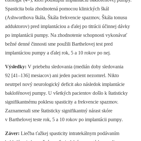
Spasticita bola zhodnotená pomocou klinických škál
(Ashworthova škála, Škála frekvencie spazmov, Škála tonusu
adduktorov) pred implantáciou a ďalej po titrácii účinnej dávky
po implantácii pumpy. Na zhodnotenie schopnosti vykonávať
bežné denné činnosti sme použili Barthelovej test pred
implantáciou pumpy a ďalej rok, 5 a 10 rokov po nej
.
Výsledky:
V priebehu sledovania (medián doby sledovania
92 [41–136] mesiacov) ani jeden pacient nezomrel. Nikto
neutrpel nový neurologický deficit ako následok implantácie
baklofénovej pumpy. U všetkých pacientov došlo k štatisticky
signifikantnému poklesu spasticity a frekvencie spazmov.
Zaznamenali sme štatisticky signifikantný nárast skóre
v Barthelovej teste rok, 5 a 10 rokov po implantácii pumpy
.
Záver:
Liečba ťažkej spasticity intratekálnym podávaním