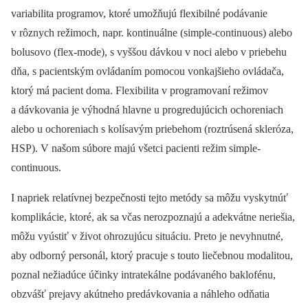
variabilita programov, ktoré umožňujú flexibilné podávanie
v rôznych režimoch, napr. kontinuálne (simple-continuous) alebo
bolusovo (flex-mode), s vyššou dávkou v noci alebo v priebehu
dňa, s pacientským ovládaním pomocou vonkajšieho ovládača,
ktorý má pacient doma. Flexibilita v programovaní režimov
a dávkovania je výhodná hlavne u progredujúcich ochoreniach
alebo u ochoreniach s kolísavým priebehom (roztrúsená skleróza,
HSP). V našom súbore majú všetci pacienti režim simple-
continuous.
I napriek relatívnej bezpečnosti tejto metódy sa môžu vyskytnúť
komplikácie, ktoré, ak sa včas nerozpoznajú a adekvátne neriešia,
môžu vyústiť v život ohrozujúcu situáciu. Preto je nevyhnutné,
aby odborný personál, ktorý pracuje s touto liečebnou modalitou,
poznal nežiadúce účinky intratekálne podávaného baklofénu,
obzvášť prejavy akútneho predávkovania a náhleho odňatia