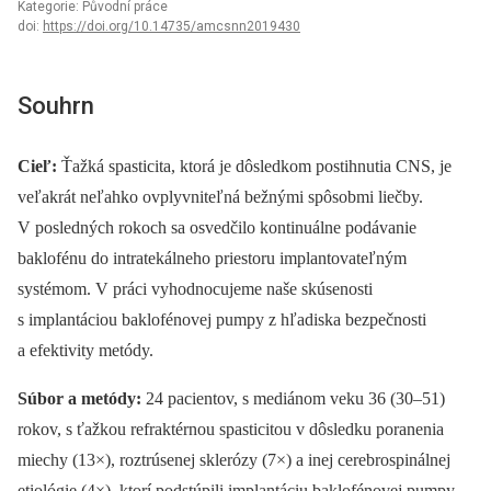
Kategorie: Původní práce
doi:
https://doi.org/10.14735/amcsnn2019430
Souhrn
Cieľ:
Ťažká spasticita, ktorá je dôsledkom postihnutia CNS, je
veľakrát neľahko ovplyvniteľná bežnými spôsobmi liečby.
V posledných rokoch sa osvedčilo kontinuálne podávanie
baklofénu do intratekálneho priestoru implantovateľným
systémom. V práci vyhodnocujeme naše skúsenosti
s implantáciou baklofénovej pumpy z hľadiska bezpečnosti
a efektivity metódy.
Súbor a metódy:
24 pacientov, s mediánom veku 36 (30–51)
rokov, s ťažkou refraktérnou spasticitou v dôsledku poranenia
miechy (13×), roztrúsenej sklerózy (7×) a inej cerebrospinálnej
etiológie (4×), ktorí podstúpili implantáciu baklofénovej pumpy.