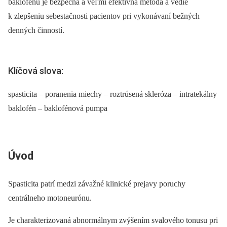
baklofénu je bezpečná a veľmi efektívna metóda a vedie
k zlepšeniu sebestačnosti pacientov pri vykonávaní bežných
denných činností.
Klíčová slova:
spasticita – poranenia miechy – roztrúsená skleróza – intratekálny
baklofén – baklofénová pumpa
Úvod
Spasticita patrí medzi závažné klinické prejavy poruchy
centrálneho motoneurónu.
Je charakterizovaná abnormálnym zvýšením svalového tonusu pri