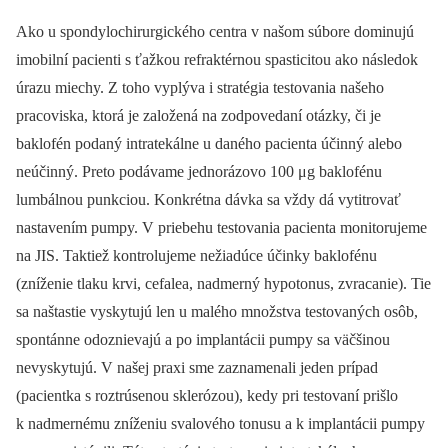
Ako u spondylochirurgického centra v našom súbore dominujú
imobilní pacienti s ťažkou refraktérnou spasticitou ako následok
úrazu miechy. Z toho vyplýva i stratégia testovania našeho
pracoviska, ktorá je založená na zodpovedaní otázky, či je
baklofén podaný intratekálne u daného pacienta účinný alebo
neúčinný. Preto podávame jednorázovo 100 μg baklofénu
lumbálnou punkciou. Konkrétna dávka sa vždy dá vytitrovať
nastavením pumpy. V priebehu testovania pacienta monitorujeme
na JIS. Taktiež kontrolujeme nežiadúce účinky baklofénu
(zníženie tlaku krvi, cefalea, nadmerný hypotonus, zvracanie). Tie
sa naštastie vyskytujú len u malého množstva testovaných osôb,
spontánne odoznievajú a po implantácii pumpy sa väčšinou
nevyskytujú. V našej praxi sme zaznamenali jeden prípad
(pacientka s roztrúsenou sklerózou), kedy pri testovaní prišlo
k nadmernému zníženiu svalového tonusu a k implantácii pumpy