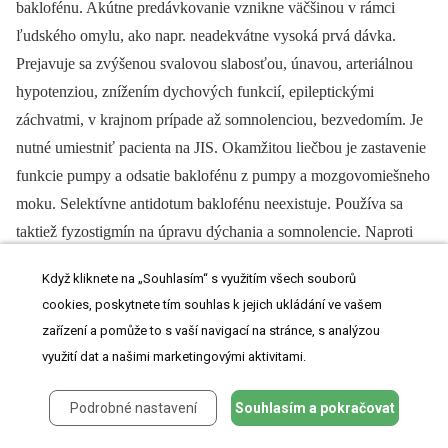
baklofénu. Akútne predávkovanie vznikne väčšinou v rámci
ľudského omylu, ako napr. neadekvátne vysoká prvá dávka.
Prejavuje sa zvýšenou svalovou slabosťou, únavou, arteriálnou
hypotenziou, znížením dychových funkcií, epileptickými
záchvatmi, v krajnom prípade až somnolenciou, bezvedomím. Je
nutné umiestniť pacienta na JIS. Okamžitou liečbou je zastavenie
funkcie pumpy a odsatie baklofénu z pumpy a mozgovomiešneho
moku. Selektívne antidotum baklofénu neexistuje. Používa sa
taktiež fyzostigmín na úpravu dýchania a somnolencie. Naproti
tomu chronické predávkovanie sa vyvíja postupne, prejavuje sa
Když kliknete na „Souhlasím“ s využitím všech souborů
ako nadmerná svalová hypotónia, často doprevádzaná
cookies, poskytnete tím souhlas k jejich ukládání ve vašem
inkontinenciou. Po znížení dávky baklofénu sa svalový tonus
zařízení a pomůže to s vaší navigací na stránce, s analýzou
a sfinkterové funkcie normalizujú. Názory na možnosť vzniku
využití dat a našimi marketingovými aktivitami.
tolerancie na baklofén sú kontroverzné. Pripúšťa sa, že vzniká asi
u 8–10 % pacientov. Doporučenou liečbou sú tzv. liekové
Podrobné nastavení
Souhlasím a pokračovat
prázdniny, pozvolné vysadzovanie až dočasné vysadenie