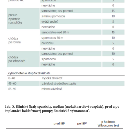
Tab. 5. Klinické škály spasticity, medián (medzikvartilové rozpätie), pred a po
implantácii baklofenovej pumpy, štatistická významnosť.