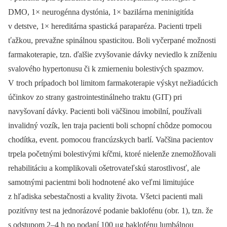
DMO, 1× neurogénna dystónia, 1× bazilárna meninigitída
v detstve, 1× hereditárna spastická paraparéza. Pacienti trpeli
ťažkou, prevažne spinálnou spasticitou. Boli vyčerpané možnosti
farmakoterapie, tzn. ďalšie zvyšovanie dávky neviedlo k zníženiu
svalového hypertonusu či k zmierneniu bolestivých spazmov.
V troch prípadoch bol limitom farmakoterapie výskyt nežiadúcich
účinkov zo strany gastrointestinálneho traktu (GIT) pri
navyšovaní dávky. Pacienti boli väčšinou imobilní, používali
invalidný vozík, len traja pacienti boli schopní chôdze pomocou
chodítka, event. pomocou francúzskych barlí. Vačšina pacientov
trpela početnými bolestivými kŕčmi, ktoré nielenže znemožňovali
rehabilitáciu a komplikovali ošetrovateľskú starostlivosť, ale
samotnými pacientmi boli hodnotené ako veľmi limitujúce
z hľadiska sebestačnosti a kvality života. Všetci pacienti mali
pozitívny test na jednorázové podanie baklofénu (obr. 1), tzn. že
s odstupom 2–4 h po podaní 100 μg baklofénu lumbálnou