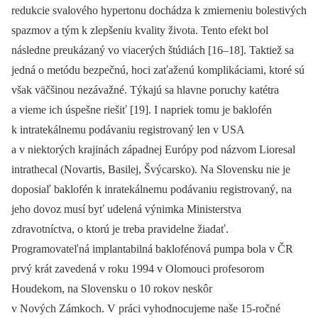
redukcie svalového hypertonu dochádza k zmierneniu bolestivých
spazmov a tým k zlepšeniu kvality života. Tento efekt bol
následne preukázaný vo viacerých štúdiách [16–18]. Taktiež sa
jedná o metódu bezpečnú, hoci zaťaženú komplikáciami, ktoré sú
však väčšinou nezávažné. Týkajú sa hlavne poruchy katétra
a vieme ich úspešne riešiť [19]. I napriek tomu je baklofén
k intratekálnemu podávaniu registrovaný len v USA
a v niektorých krajinách západnej Európy pod názvom Lioresal
intrathecal (Novartis, Basilej, Švýcarsko). Na Slovensku nie je
doposiaľ baklofén k inratekálnemu podávaniu registrovaný, na
jeho dovoz musí byť udelená výnimka Ministerstva
zdravotníctva, o ktorú je treba pravidelne žiadať.
Programovateľná implantabilná baklofénová pumpa bola v ČR
prvý krát zavedená v roku 1994 v Olomouci profesorom
Houdekom, na Slovensku o 10 rokov neskôr
v Nových Zámkoch. V práci vyhodnocujeme naše 15-ročné