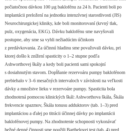
počiatočnou dávkou 100 μg baklofénu za 24 h. Pacienti boli po
implantácii preložení na jednotku intenzívnej starostlivosti (JIS)
Neurochirurgickej kliniky, kde boli monitorovaní (krvný tlak,
pulz, oxygenácia, EKG). Dávku baklofénu sme navyšovali
postupne, aby sme sa vyhli nežiadúcim účinkom
z predávkovania. Za účinnú hladinu sme považovali dávku, pri
ktorej došlo k znížení spasticity o 1–2 stupne podľa
Ashworthovej škály a kedy boli pacienti sami spokojní
s dosiahnutým stavom. Dopĺňanie rezervoáru pumpy baklofénom
prebiehalo v 3–6 mesačných intervaloch v závislosti na veľkosti
dávky a množstve lieku v rezervoáre pumpy. Spasticita bola
zhodnotená pomocou klinických škál: Ashworthova škála, Škála
frekvencie spazmov, Škála tonusu adduktorov (tab. 1–3) pred
implantáciou a ďalej po titrácii účinnej dávky po implantácii
baklofénovej pumpy. Na zhodnotenie schopnosti vykonávať
bežné denné činnosti sme použili Barthelovej test (tab. 4) pred