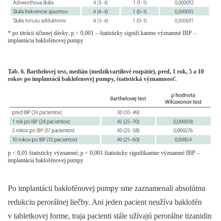
* po titrácii účinnej dávky; p < 0,001 – štatisticky signifi kantne významné IBP –
implantácia baklofénovej pumpy
Tab. 6. Barthelovej test, medián (medzikvartilové rozpätie), pred, 1 rok, 5 a 10
rokov po implantácii baklofenovej pumpy, štatistická významnosť.
p < 0,01 štatisticky významné; p < 0,001 štatisticky signifikantne významné IBP –
implantácia baklofénovej pumpy
Po implantácii baklofénovej pumpy sme zaznamenali absolútnu
redukciu perorálnej liečby. Ani jeden pacient neužíva baklofén
v tabletkovej forme, traja pacienti stále užívajú perorálne tizanidin