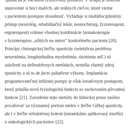
stanovenie si hoci malých, ale reálnych cieľov, ktoré vieme
s pacientom postupne dosiahnuť. Vyžaduje si multidisciplinárny
prístup (neurológ, rehabilitačný lekár, neurochirurg, fyzioterapeut,
ergoterapeut) vrátane vhodnej kombinácie farmakoterapie
s fyzioterapiou „ušitých na mieru“ konkrétneho pacienta [20].
Princípy chirurgickej liečby spasticity (selektívna periférna
neurotómia, longitudinálna myelotómia, rizotómia atď.) sú
založené na deštruktívnych metódach, neriešia vlastný zdroj
spasticity a sú to
de facto
paliatívne výkony. Implantácia
programovateľnej infúznej pumpy je však kreatívnym postupom,
ktorý prináša novú fyziologickú funkciu so zachovaním pôvodnej
funkcie [21]. Zavedenie tejto metódy do klinickej praxe možno
považovať za významný prelom nielen v liečbe ťažkej spasticity,
ale i v liečbe refraktérnej bolesti (intratekálne aplikovaný morfín)
u onkologických pacientov [22].