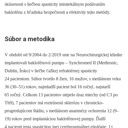
skúsenosti s liečbou spasticity intratekálnym podávaním
baklofénu z hľadiska bezpečnosti a efektivity tejto metódy.
Súbor a metodika
V období od 9/ 2004 do 2/ 2019 sme na Neurochirurgickej klinike
implantovali baklofénovú pumpu –⁠ Synchromed II (Medtronic,
Dublin, Írsko) v liečbe ťažkej refraktérnej spasticity
24 pacientom. Súbor tvorilo 8 žien, 16 mužov, s mediánom veku
36 (30–51) rokov, najmladší pacient bol 16 ročný, najstarší
65 ročný. Celkom 13 pacientov utrpelo úraz miechy (od C3 po
Th9), 7 pacientov má roztrúsenú sklerózu v chronicko-
progredujúcom štádiu, s mediánom anamnézy ochorenia 12 (9–
19) rokov pred implantáciou baklofénovej pumpy. Ďalší
4 pacienti trpia spasticitou inej cerebrospinálnej etiológie: 1×