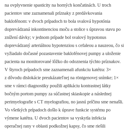
na ovplyvnenie spasticity na horných končatinách. U troch
pacientov sme zaznamenali príznaky z predávkovania
baklofénom: v dvoch prípadoch to bola svalová hypotónia
doprevádzaná inkontinenciou moču a stolice s úpravou stavu po
znížení dávky; v jednom prípade bol svalový hypotonus
doprevádzaný arteriálnou hypotenziou s cefaleou a nauzeou, čo si
vyžiadalo dočasné pozastavenie baklofénovej pumpy a uloženie
pacienta na monitorované lôžko do odoznenia týchto príznakov.
V štyroch prípadoch sme zaznamenali afunkciu katétra: 3×
z dôvodu dislokácie preukázateľnej na röntgenovej snímke; 1×
sme v rámci dia­gnostiky použili aplikáciu kontrastnej látky
bočným portom pumpy za súčastnej skiaskopie a následnej
perimyelografie s CT myelografiou, no jasnú príčinu sme nenašli.
Vo všetkých prípadoch došlo k úprave funkcie systému po
výmene katétra. U dvoch pacientov sa vyskytla infekcia
operačnej rany v oblasti podkožnej kapsy, čo sme riešili