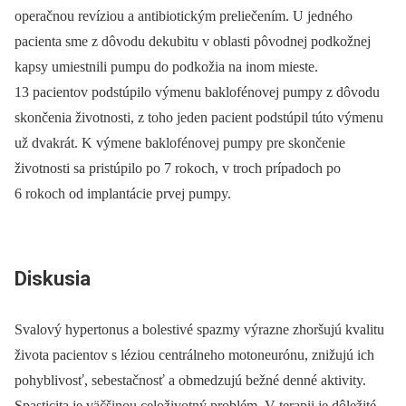
operačnou revíziou a antibio­tickým preliečením. U jedného
pacienta sme z dôvodu dekubitu v oblasti pôvodnej podkožnej
kapsy umiestnili pumpu do podkožia na inom mieste.
13 pacientov podstúpilo výmenu baklofénovej pumpy z dôvodu
skončenia životnosti, z toho jeden pacient podstúpil túto výmenu
už dvakrát. K výmene baklofénovej pumpy pre skončenie
životnosti sa pristúpilo po 7 rokoch, v troch prípadoch po
6 rokoch od implantácie prvej pumpy.
Diskusia
Svalový hypertonus a bolestivé spazmy výrazne zhoršujú kvalitu
života pacientov s léziou centrálneho motoneurónu, znižujú ich
pohyblivosť, sebestačnosť a obmedzujú bežné denné aktivity.
Spasticita je väčšinou celoživotný problém. V terapii je dôležité