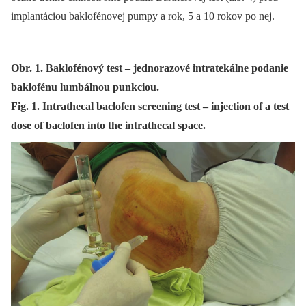
implantáciou baklofénovej pumpy a rok, 5 a 10 rokov po nej.
Obr. 1. Baklofénový test – jednorazové intratekálne podanie
baklofénu lumbálnou punkciou.
Fig. 1. Intrathecal baclofen screening test – injection of a test
dose of baclofen into the intrathecal space.