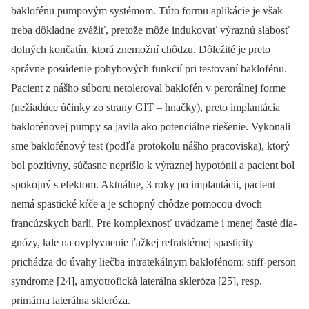
baklofénu pumpovým systémom. Túto formu aplikácie je však
treba dôkladne zvážiť, pretože môže indukovať výraznú slabosť
dolných končatín, ktorá znemožní chôdzu. Dôležité je preto
správne posúdenie pohybových funkcií pri testovaní baklofénu.
Pacient z nášho súboru netoleroval baklofén v perorálnej forme
(nežiadúce účinky zo strany GIT –⁠ hnačky), preto implantácia
baklofénovej pumpy sa javila ako potenciálne riešenie. Vykonali
sme baklofénový test (podľa protokolu nášho pracoviska), ktorý
bol pozitívny, súčasne neprišlo k výraznej hypotónii a pacient bol
spokojný s efektom. Aktuálne, 3 roky po implantácii, pacient
nemá spastické kŕče a je schopný chôdze pomocou dvoch
francúzskych barlí. Pre komplexnosť uvádzame i menej časté dia­
gnózy, kde na ovplyvnenie ťažkej refraktérnej spasticity
prichádza do úvahy liečba intratekálnym baklofénom: stiff-person
syndrome [24], amyotrofická laterálna skleróza [25], resp.
primárna laterálna skleróza.