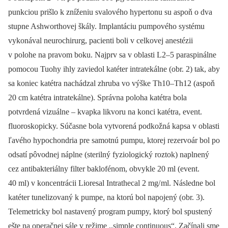
punkciou prišlo k zníženiu svalového hypertonu su aspoň o dva
stupne Ashworthovej škály. Implantáciu pumpového systému
vykonával neurochirurg, pacienti boli v celkovej anestézii
v polohe na pravom boku. Najprv sa v oblasti L2–5 paraspinálne
pomocou Tuohy ihly zaviedol katéter intratekálne (obr. 2) tak, aby
sa koniec katétra nachádzal zhruba vo výške Th10–Th12 (aspoň
20 cm katétra intratekálne). Správna poloha katétra bola
potvrdená vizuálne –⁠ kvapka likvoru na konci katétra, event.
fluoroskopicky. Súčasne bola vytvorená podkožná kapsa v oblasti
ľavého hypochondria pre samotnú pumpu, ktorej rezervoár bol po
odsatí pôvodnej náplne (sterilný fyziologický roztok) naplnený
cez antibakteriálny filter baklofénom, obvykle 20 ml (event.
40 ml) v koncentrácii Lioresal Intrathecal 2 mg/ ml. Následne bol
katéter tunelizovaný k pumpe, na ktorú bol napojený (obr. 3).
Telemetricky bol nastavený program pumpy, ktorý bol spustený
ešte na operačnej sále v režime ,,simple continuous“. Začínali sme