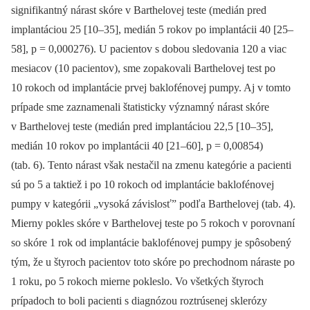
signifikantný nárast skóre v Barthelovej teste (medián pred
implantáciou 25 [10–35], medián 5 rokov po implantácii 40 [25–
58], p = 0,000276). U pacientov s dobou sledovania 120 a viac
mesiacov (10 pacientov), sme zopakovali Barthelovej test po
10 rokoch od implantácie prvej baklofénovej pumpy. Aj v tomto
prípade sme zaznamenali štatisticky významný nárast skóre
v Barthelovej teste (medián pred implantáciou 22,5 [10–35],
medián 10 rokov po implantácii 40 [21–60], p = 0,00854)
(tab. 6). Tento nárast však nestačil na zmenu kategórie a pacienti
sú po 5 a taktiež i po 10 rokoch od implantácie baklofénovej
pumpy v kategórii „vysoká závislosť” podľa Barthelovej (tab. 4).
Mierny pokles skóre v Barthelovej teste po 5 rokoch v porovnaní
so skóre 1 rok od implantácie baklofénovej pumpy je spôsobený
tým, že u štyroch pacientov toto skóre po prechodnom náraste po
1 roku, po 5 rokoch mierne pokleslo. Vo všetkých štyroch
prípadoch to boli pacienti s dia­gnózou roztrúsenej sklerózy