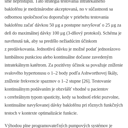
sme nepristúpili. Táto stratégia testovania intratekálneho
baklofénu je medzinárodne akceptovaná, no v súčastnosti sa
odbornou spoločnosťou doporučuje v priebehu testovania
baklofénu začať dávkou 50 μg a postupne navyšovať o 25 μg za
deň do maximálnej dávky 100 μg (3-dňový protokol). Schéma je
navrhnutá tak, aby sa predišlo nežiadúcim účinkom
z predávkovania. Jednotlivú dávku je možné podať jednorázovo
lumbálnou punkciou alebo kontinuálne dočasne zavedeným
intratekálnym katétrom. Za pozitívny účinok sa považuje zníženie
svalového hypertonusu o 1–2 body podľa Ashworthovej škály,
zníženie frekvencie spazmov o 1–2 stupne [26]. Testovanie
kontinuálnym podávaním je obzvlášť vhodné u pacientov
s cerebrálnym typom spasticity, kedy sa hodnotí efekt pozvolne,
kontinuálne navyšovanej dávky baklofénu pri rôznych funkčných
testoch v kontexte optimalizácie funkcie.
Výhodou plne programovateľných pumpových systémov je