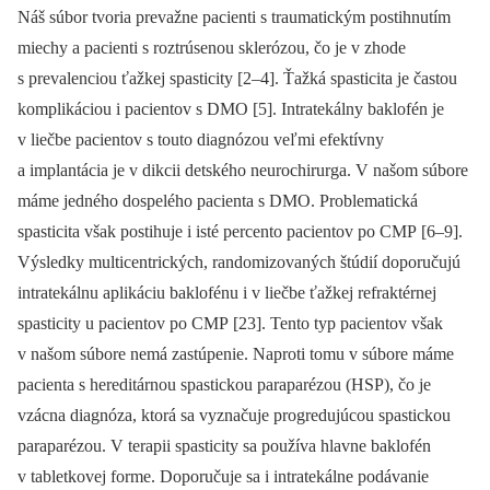
Náš súbor tvoria prevažne pacienti s traumatickým postihnutím
miechy a pacienti s roztrúsenou sklerózou, čo je v zhode
s prevalenciou ťažkej spasticity [2–4]. Ťažká spasticita je častou
komplikáciou i pacientov s DMO [5]. Intratekálny baklofén je
v liečbe pacientov s touto dia­gnózou veľmi efektívny
a implantácia je v dikcii detského neurochirurga. V našom súbore
máme jedného dospelého pacienta s DMO. Problematická
spasticita však postihuje i isté percento pacientov po CMP [6–9].
Výsledky multicentrických, randomizovaných štúdií doporučujú
intratekálnu aplikáciu baklofénu i v liečbe ťažkej refraktérnej
spasticity u pacientov po CMP [23]. Tento typ pacientov však
v našom súbore nemá zastúpenie. Naproti tomu v súbore máme
pacienta s hereditárnou spastickou paraparézou (HSP), čo je
vzácna dia­gnóza, ktorá sa vyznačuje progredujúcou spastickou
paraparézou. V terapii spasticity sa používa hlavne baklofén
v tabletkovej forme. Doporučuje sa i intratekálne podávanie