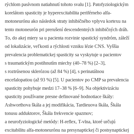
rýchlom pasívnom natiahnutí tohoto svalu [1]. Patofyziologickým
korelátom spasticity je hyperexcitabilita periférneho alfa-
motoneurónu ako následok straty inhibičného vplyvu kortexu na
tento motoneurón pri prerušení descendentných inhibičných dráh.
To, do akej miery sa u pacienta rozvinie spastický syndróm, záleží
od lokalizácie, veľkosti a rýchlosti vzniku lézie CNS. Vyššia
prevalencia problematickej spasticity sa vyskytuje u pacientov
s traumatickým postihnutím miechy (40–78 %) [2–3],
s roztrúsenou sklerózou (až 84 %) [4], s perinatálnou
encefalopatiou (až 93 %) [5]. U pacientov po CMP sa prevalencia
spasticity pohybuje medzi 17–38 % [6–9]. Na objektivizáciu
spasticity používame presne definované hodnotiace škály:
Ashworthova škála a jej modifikácia, Tardieuova škála, Škála
tonusu adduktorov, Škála frekvencie spazmov;
a neurofyziologické metódy: H-reflex, T-vlna, ktoré určujú
excitabilitu alfa-motoneurónu na presynaptickej či postsynaptickej