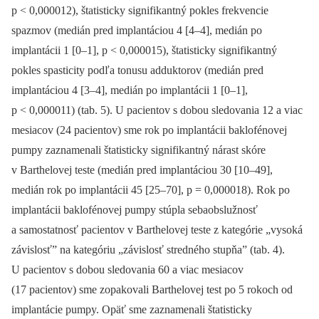
p < 0,000012), štatisticky signifikantný pokles frekvencie
spazmov (medián pred implantáciou 4 [4–4], medián po
implantácii 1 [0–1], p < 0,000015), štatisticky signifikantný
pokles spasticity podľa tonusu adduktorov (medián pred
implantáciou 4 [3–4], medián po implantácii 1 [0–1],
p < 0,000011) (tab. 5). U pacientov s dobou sledovania 12 a viac
mesiacov (24 pacientov) sme rok po implantácii baklofénovej
pumpy zaznamenali štatisticky signifikantný nárast skóre
v Barthelovej teste (medián pred implantáciou 30 [10–49],
medián rok po implantácii 45 [25–70], p = 0,000018). Rok po
implantácii baklofénovej pumpy stúpla sebaobslužnosť
a samostatnosť pacientov v Barthelovej teste z kategórie „vysoká
závislosť” na kategóriu „závislosť stredného stupňa” (tab. 4).
U pacientov s dobou sledovania 60 a viac mesiacov
(17 pacientov) sme zopakovali Barthelovej test po 5 rokoch od
implantácie pumpy. Opäť sme zaznamenali štatisticky