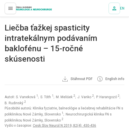
EN
proLékaře.cz
Liečba ťažkej spasticity
intratekálnym podávaním
baklofénu – 15-ročné
skúsenosti
Stáhnout PDF
English info
1
1
2
2
2
Autoři: S. Vaneková
; S. Tóth
; M. Melišek
; J. Vanko
; P. Harangozó
;
2
B. Rudinský
Působiště autorů: Klinika fyziatrie, balneológie a liečebnej rehabilitácie FN s
1
poliklinikou Nové Zámky, Slovensko
; Neurochirurgická klinika FN s
2
poliklinikou Nové Zámky, Slovensko
Vyšlo v časopise:
Cesk Slov Neurol N 2019; 82(4): 430-436