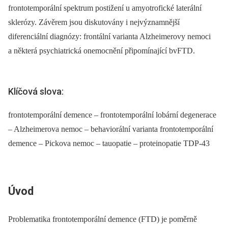
frontotemporální spektrum postižení u amyotrofické laterální
sklerózy. Závěrem jsou diskutovány i nejvýznamnější
diferenciální dia­gnózy: frontální varianta Alzheimerovy nemoci
a ně­kte­rá psychiatrická onemocnění připomínající bvFTD.
Klíčová slova:
frontotemporální demence – frontotemporální lobární degenerace
– Alzheimerova nemoc – behaviorální varianta frontotemporální
demence – Pickova nemoc – tauopatie – proteinopatie TDP-43
Úvod
Problematika frontotemporální demence (FTD) je poměrně