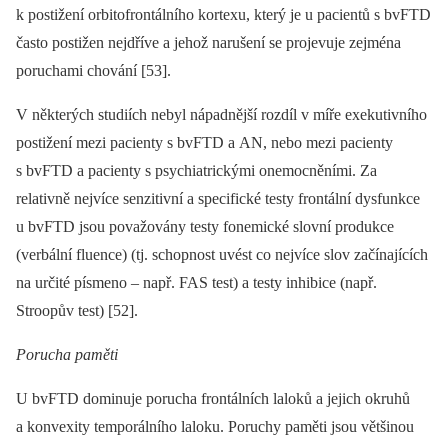
k postižení orbitofrontálního kortexu, který je u pacientů s bvFTD
často postižen nejdříve a jehož narušení se projevuje zejména
poruchami chování [53].
V ně­kte­rých studiích nebyl nápadnější rozdíl v míře exekutivního
postižení mezi pacienty s bvFTD a AN, nebo mezi pacienty
s bvFTD a pacienty s psychiatrickými onemocněními. Za
relativně nejvíce senzitivní a specifické testy frontální dysfunkce
u bvFTD jsou považovány testy fonemické slovní produkce
(verbální fluence) (tj. schopnost uvést co nejvíce slov začínajících
na určité písmeno –⁠ např. FAS test) a testy inhibice (např.
Stroopův test) [52].
Porucha paměti
U bvFTD dominuje porucha frontálních laloků a jejich okruhů
a konvexity temporálního laloku. Poruchy paměti jsou většinou