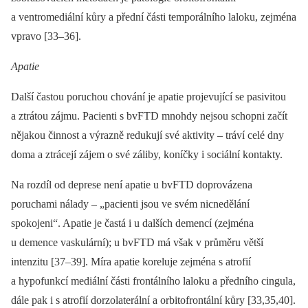
a ventromediální kůry a přední části temporálního laloku, zejména
vpravo [33–36].
Apatie
Další častou poruchou chování je apatie projevující se pasivitou
a ztrátou zájmu. Pacienti s bvFTD mnohdy nejsou schopni začít
nějakou činnost a výrazně redukují své aktivity –⁠ tráví celé dny
doma a ztrácejí zájem o své záliby, koníčky i sociální kontakty.
Na rozdíl od deprese není apatie u bvFTD doprovázena
poruchami nálady –⁠ „pacienti jsou ve svém nicnedělání
spokojeni“. Apatie je častá i u dalších demencí (zejména
u demence vaskulární); u bvFTD má však v průměru větší
intenzitu [37–39]. Míra apatie koreluje zejména s atrofií
a hypofunkcí mediální části frontálního laloku a předního cingula,
dále pak i s atrofií dorzolaterální a orbitofrontální kůry [33,35,40].