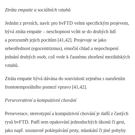
Ztráta empatie a sociálních vztahů
Jedním z prvních, navíc pro bvFTD velmi specifickým projevem,
bývá ztráta empatie –⁠ neschopnost vcítit se do druhých lidí
a porozumět jejich pocitům [41,42]. Projevuje se jako
sebestřednost (egocentrizmus), emoční chlad a nepochopení
jednání druhých osob, což vede k časnému zhoršení mezilidských
vztahů.
Ztráta empatie bývá dávána do souvislosti zejména s narušením
frontotemporálního pomezí vpravo [41,42].
Perseverativní a kompulzivní chování
Perseverace, stereotypní a kompulzivní chování je další z častých
rysů bvFTD. Patří sem opakování jednoduchých úkonů či gest,
jako např. soustavné poklepávání prsty, mlaskání či jiné pohyby