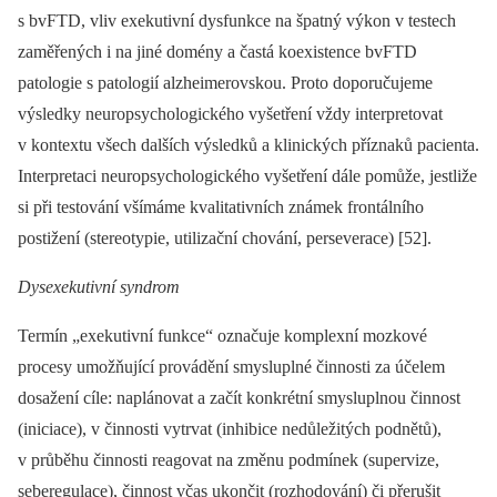
s bvFTD, vliv exekutivní dysfunkce na špatný výkon v testech
zaměřených i na jiné domény a častá koexistence bvFTD
patologie s patologií alzheimerovskou. Proto doporučujeme
výsledky neuropsychologického vyšetření vždy interpretovat
v kontextu všech dalších výsledků a klinických příznaků pacienta.
Interpretaci neuropsychologického vyšetření dále pomůže, jestliže
si při testování všímáme kvalitativních známek frontálního
postižení (stereotypie, utilizační chování, perseverace) [52].
Dysexekutivní syndrom
Termín „exekutivní funkce“ označuje komplexní mozkové
procesy umožňující provádění smysluplné činnosti za účelem
dosažení cíle: naplánovat a začít konkrétní smysluplnou činnost
(iniciace), v činnosti vytrvat (inhibice nedůležitých podnětů),
v průběhu činnosti reagovat na změnu podmínek (supervize,
seberegulace), činnost včas ukončit (rozhodování) či přerušit