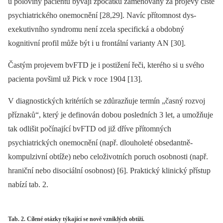
u poloviny pacientů bývají zpočátku zaměňovány za projevy čistě
psychiatrického onemocnění [28,29]. Navíc přítomnost dys­
exekutivního syndromu není zcela specifická a obdobný
kognitivní profil může být i u frontální varianty AN [30].
Častým projevem bvFTD je i postižení řeči, kterého si u svého
pacienta povšiml už Pick v roce 1904 [13].
V dia­gnostických kritériích se zdůrazňuje termín „časný rozvoj
příznaků“, který je definován dobou posledních 3 let, a umožňuje
tak odlišit počínající bvFTD od již dříve přítomných
psychiatrických onemocnění (např. dlouholeté obsedantně-
kompulzivní obtíže) nebo celoživotních poruch osobnosti (např.
hraniční nebo disociální osobnost) [6]. Praktický klinický přístup
nabízí tab. 2.
Tab. 2. Cílené otázky týkající se nově vzniklých obtíží.