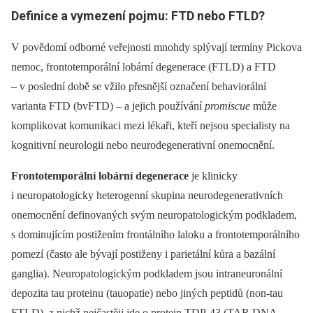
Definice a vymezení pojmu: FTD nebo FTLD?
V povědomí odborné veřejnosti mnohdy splývají termíny Pickova
nemoc, frontotemporální lobární degenerace (FTLD) a FTD
–⁠ v poslední době se vžilo přesnější označení behaviorální
varianta FTD (bvFTD) –⁠ a jejich používání
promiscue
může
komplikovat komunikaci mezi lékaři, kteří nejsou specialisty na
kognitivní neurologii nebo neurodegenerativní onemocnění.
Frontotemporální lobární degenerace
je klinicky
i neuropatologicky heterogenní skupina neurodegenerativních
onemocnění definovaných svým neuropatologickým podkladem,
s dominujícím postižením frontálního laloku a frontotemporálního
pomezí (často ale bývají postiženy i parietální kůra a bazální
ganglia). Neuropatologickým podkladem jsou intraneuronální
depozita tau proteinu (tauopatie) nebo jiných peptidů (non-tau
FTLD), z nichž nejčastěji jde o protein TDP-43 (TAR DNA-