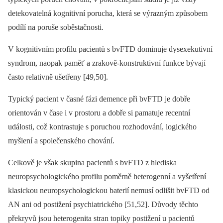
detekovatelná kognitivní porucha, která se výrazným způsobem
podílí na poruše soběstačnosti.
V kognitivním profilu pacientů s bvFTD dominuje dysexekutivní
syndrom, naopak paměť a zrakově-konstruktivní funkce bývají
často relativně ušetřeny [49,50].
Typický pacient v časné fázi demence při bvFTD je dobře
orientován v čase i v prostoru a dobře si pamatuje recentní
události, což kontrastuje s poruchou rozhodování, logického
myšlení a společenského chování.
Celkově je však skupina pacientů s bvFTD z hlediska
neuropsychologického profilu poměrně heterogenní a vyšetření
klasickou neuropsychologickou baterií nemusí odlišit bvFTD od
AN ani od postižení psychiatrického [51,52]. Důvody těchto
překryvů jsou heterogenita stran topiky postižení u pacientů