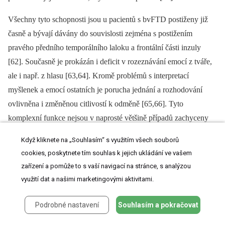
Všechny tyto schopnosti jsou u pacientů s bvFTD postiženy již
časně a bývají dávány do souvislosti zejména s postižením
pravého předního temporálního laloku a frontální části inzuly
[62]. Současně je prokázán i deficit v rozeznávání emocí z tváře,
ale i např. z hlasu [63,64]. Kromě problémů s interpretací
myšlenek a emocí ostatních je porucha jednání a rozhodování
ovlivněna i změněnou citlivostí k odměně [65,66]. Tyto
komplexní funkce nejsou v naprosté většině případů zachyceny
standardní neuropsychologickou baterií, i když často představují
Když kliknete na „Souhlasím“ s využitím všech souborů
pro okolí větší zátěž než klasická porucha logického uvažování či
cookies, poskytnete tím souhlas k jejich ukládání ve vašem
paměti [67].
zařízení a pomůže to s vaší navigací na stránce, s analýzou
využití dat a našimi marketingovými aktivitami.
Porucha řeči
Poruchy řeči jsou u pacientů s bvFTD velmi časté. Jejich
Podrobné nastavení
Souhlasím a pokračovat
manifestace v klinickém obraze se může lišit kvalitativně