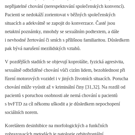
nepřijatelné chování (nerespektování společenských konvencí).
Pacienti se nedokáží zorientovat v běžných společenských
situacích a adekvátně se zapojit do konverzace. Časté jsou
netaktní poznámky, mnohdy se sexuálním podtextem, a dále
i nevhodné žertování či smích s přílišnou familiaritou. Důsledkem
pak bývá narušení mezilidských vztahů.
V pozdějších stadiích se objevují koprolálie, fyzická agresivita,
sexuálně odbržděné chování vůči cizím lidem, bezohlednost při
řízení motorových vozidel i v jiných životních situacích. Porucha
chování může vyústit až v kriminální činy [31,32]. Na rozdíl od
pacientů s poruchou osobnosti ale nemá chování u pacientů
s bvFTD za cíl někomu uškodit a je důsledkem nepochopení
sociálních norem.
Korelátem desinhibice na morfologických a funkčních
zobrazovacích metodách je patologie orbitofrontální