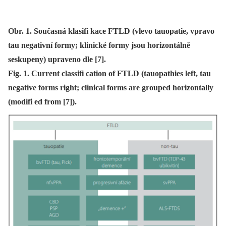
Obr. 1. Současná klasifi kace FTLD (vlevo tauopatie, vpravo
tau negativní formy; klinické formy jsou horizontálně
seskupeny) upraveno dle [7].
Fig. 1. Current classifi cation of FTLD (tauopathies left, tau
negative forms right; clinical forms are grouped horizontally
(modifi ed from [7]).