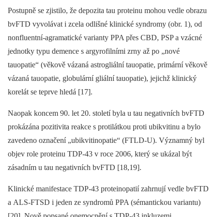
Postupně se zjistilo, že depozita tau proteinu mohou vedle obrazu
bvFTD vyvolávat i zcela odlišné klinické syndromy (obr. 1), od
nonfluentní-agramatické varianty PPA přes CBD, PSP a vzácné
jednotky typu demence s argyrofilními zrny až po „nové
tauopatie“ (věkově vázaná astrogliální tauopatie, primární věkově
vázaná tauopatie, globulární gliální tauopatie), jejichž klinický
korelát se teprve hledá [17].
Naopak koncem 90. let 20. století byla u tau negativních bvFTD
prokázána pozitivita reakce s protilátkou proti ubikvitinu a bylo
zavedeno označení „ubikvitinopatie“ (FTLD-U). Významný byl
objev role proteinu TDP-43 v roce 2006, který se ukázal být
zásadním u tau negativních bvFTD [18,19].
Klinické manifestace TDP-43 proteinopatií zahrnují vedle bvFTD
a ALS-FTSD i jeden ze syndromů PPA (sémantickou variantu)
[20]. Nově popsané onemocnění s TDP-43 inkluzemi