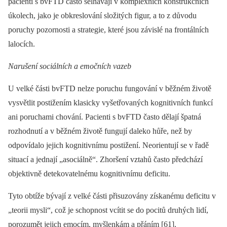
pacienti s bvFTD často selhávají v komplexních konstrukčních
úkolech, jako je obkreslování složitých figur, a to z důvodu
poruchy pozornosti a strategie, které jsou závislé na frontálních
lalocích.
Narušení sociálních a emočních vazeb
U velké části bvFTD nelze poruchu fungování v běžném životě
vysvětlit postižením klasicky vyšetřovaných kognitivních funkcí
ani poruchami chování. Pacienti s bvFTD často dělají špatná
rozhodnutí a v běžném životě fungují daleko hůře, než by
odpovídalo jejich kognitivnímu postižení. Neorientují se v řadě
situací a jednají „asociálně“. Zhoršení vztahů často předchází
objektivně detekovatelnému kognitivnímu deficitu.
Tyto obtíže bývají z velké části přisuzovány získanému deficitu v
„teorii mysli“, což je schopnost vcítit se do pocitů druhých lidí,
porozumět jejich emocím, myšlenkám a přáním [61].