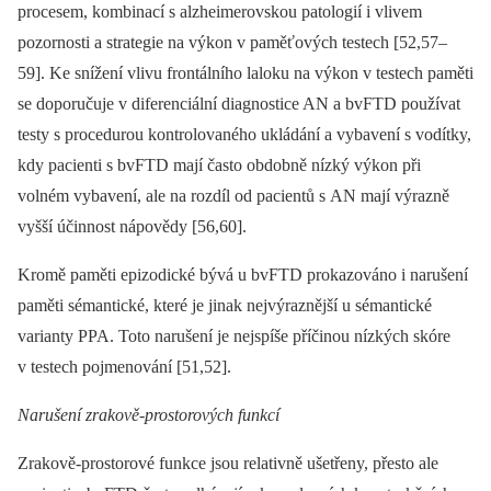
procesem, kombinací s alzheimerovskou patologií i vlivem
pozornosti a strategie na výkon v paměťových testech [52,57–
59]. Ke snížení vlivu frontálního laloku na výkon v testech paměti
se doporučuje v diferenciální dia­gnostice AN a bvFTD používat
testy s procedurou kontrolovaného ukládání a vybavení s vodítky,
kdy pacienti s bvFTD mají často obdobně nízký výkon při
volném vybavení, ale na rozdíl od pacientů s AN mají výrazně
vyšší účinnost nápovědy [56,60].
Kromě paměti epizodické bývá u bvFTD prokazováno i narušení
paměti sémantické, které je jinak nejvýraznější u sémantické
varianty PPA. Toto narušení je nejspíše příčinou nízkých skóre
v testech pojmenování [51,52].
Narušení zrakově-prostorových funkcí
Zrakově-prostorové funkce jsou relativně ušetřeny, přesto ale