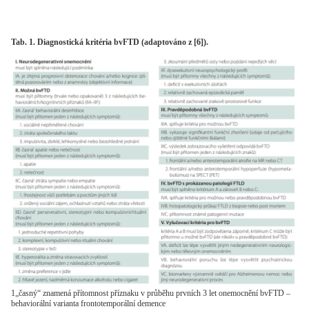
Tab. 1. Diagnostická kritéria bvFTD (adaptováno z [6]).
1„časný“ znamená přítomnost příznaku v průběhu prvních 3 let onemocnění bvFTD –
behaviorální varianta frontotemporální demence