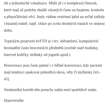
rtů a jednoduché vokalizace. Může jít i o komplexní činnosti,
které mají až podobu rituálů vázaných často na hygienu, kontrolu
a přepočítávání věcí. Jindy vidíme extrémní lpění na určité (někdy
i bizarní) rutině, např. chůze po zcela shodných trasách ve stejnou
dobu.
Typickým projevem bvFTD je i tzv. sběratelství, kompulzivní
hromadění často bezcenných předmětů (rozbité staré hodinky,
barevné kuličky, kelímky od jogurtů apod.).
Perseverace jsou často patrné i v běžné konverzaci, kdy pacienti
mají tendenci opakovat jednotlivá slova, věty či myšlenky [43–
45].
Strukturální korelát této poruchy zatím není spolehlivě znám.
Hyperoralita