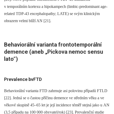
v temporálním kortexu a hipokampech (limbic-predominant age-
related TDP-43 encephalopathy; LATE) se svým klinickým
obrazem velmi blíží AN [21].
Behaviorální varianta frontotemporální
demence (aneb „Pickova nemoc sensu
lato“)
Prevalence bvFTD
Behaviorální varianta FTD zahrnuje asi polovinu případů FTLD
[22]. Jedná se o častou příčinu demence ve středním věku a ve
věkové skupině 45–65 let je její incidence téměř stejná jako u AN
(3,5 případu na 100 000 obyvatel/rok) [23]. Prevalenční studie