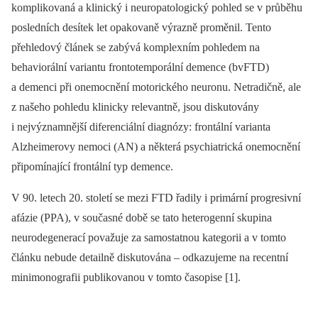
komplikovaná a klinický i neuropatologický pohled se v průběhu
posledních desítek let opakovaně výrazně proměnil. Tento
přehledový článek se zabývá komplexním pohledem na
behaviorální variantu frontotemporální demence (bvFTD)
a demenci při onemocnění motorického neuronu. Netradičně, ale
z našeho pohledu klinicky relevantně, jsou diskutovány
i nejvýznamnější diferenciální dia­gnózy: frontální varianta
Alzheimerovy nemoci (AN) a ně­kte­rá psychiatrická onemocnění
připomínající frontální typ demence.
V 90. letech 20. století se mezi FTD řadily i primární progresivní
afázie (PPA), v současné době se tato heterogenní skupina
neurodegenerací považuje za samostatnou kategorii a v tomto
článku nebude detailně diskutována –⁠ odkazujeme na recentní
minimonografii publikovanou v tomto časopise [1].