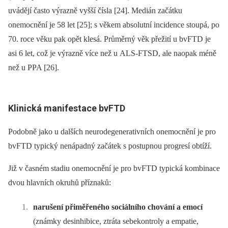
uvádějí často výrazně vyšší čísla [24]. Medián začátku
onemocnění je 58 let [25]; s věkem absolutní incidence stoupá, po
70. roce věku pak opět klesá. Průměrný věk přežití u bvFTD je
asi 6 let, což je výrazně více než u ALS-FTSD, ale naopak méně
než u PPA [26].
Klinická manifestace bvFTD
Podobně jako u dalších neurodegenerativních onemocnění je pro
bvFTD typický nenápadný začátek s postupnou progresí obtíží.
Již v časném stadiu onemocnění je pro bvFTD typická kombinace
dvou hlavních okruhů příznaků:
narušení přiměřeného sociálního chování a emocí
(známky desinhibice, ztráta sebekontroly a empatie,