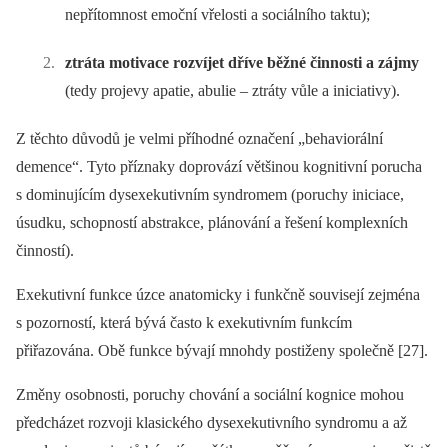
nepřítomnost emoční vřelosti a sociálního taktu);
ztráta motivace rozvíjet dříve běžné činnosti a zájmy
(tedy projevy apatie, abulie –⁠ ztráty vůle a iniciativy).
Z těchto důvodů je velmi příhodné označení „behaviorální
demence“. Tyto příznaky doprovází většinou kognitivní porucha
s dominujícím dysexekutivním syndromem (poruchy iniciace,
úsudku, schopností abstrakce, plánování a řešení komplexních
činností).
Exekutivní funkce úzce anatomicky i funkčně souvisejí zejména
s pozorností, která bývá často k exekutivním funkcím
přiřazována. Obě funkce bývají mnohdy postiženy společně [27].
Změny osobnosti, poruchy chování a sociální kognice mohou
předcházet rozvoji klasického dysexekutivního syndromu a až