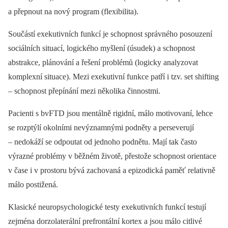
a přepnout na nový program (flexibilita).
Součástí exekutivních funkcí je schopnost správného posouzení
sociálních situací, logického myšlení (úsudek) a schopnost
abstrakce, plánování a řešení problémů (logicky analyzovat
komplexní situace). Mezi exekutivní funkce patří i tzv. set shifting
–⁠ schopnost přepínání mezi několika činnostmi.
Pacienti s bvFTD jsou mentálně rigidní, málo motivovaní, lehce
se rozptýlí okolními nevýznamnými podněty a perseverují
–⁠ nedokáží se odpoutat od jednoho podnětu. Mají tak často
výrazné problémy v běžném životě, přestože schopnost orientace
v čase i v prostoru bývá zachovaná a epizodická paměť relativně
málo postižená.
Klasické neuropsychologické testy exekutivních funkcí testují
zejména dorzolaterální prefrontální kortex a jsou málo citlivé