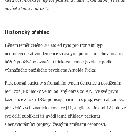
která část mozku je nejvíce postižena numerickou atrofií, se bude
odvíjet klinický obraz“).
Historický přehled
Během téměř celého 20. století bylo pro frontální typ
neurodegenerativní demence s časnými poruchami chování a řeči
běžně používáno označení Pickova nemoc (zvolené podle
význačného pražského psychiatra Arnolda Picka).
Pick popsal pacienty s frontálním typem demence a postižením
řeči, což je klinicky velmi odlišný obraz od AN. Ve své první
kazuistice z roku 1892 popisuje pacienta s progresivní afázií bez
přesvědčivých známek demence [11, anglický překlad 12], ale ve
své další publikaci již uvádí jasné příklady pacientů
s behaviorálními projevy, časnými změnami osobnosti,