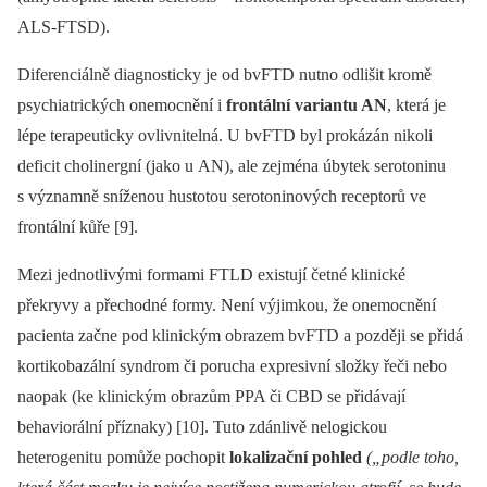
ALS-FTSD).
Diferenciálně dia­gnosticky je od bvFTD nutno odlišit kromě
psychiatrických onemocnění i
frontální variantu AN
, která je
lépe terapeuticky ovlivnitelná. U bvFTD byl prokázán nikoli
deficit cholinergní (jako u AN), ale zejména úbytek serotoninu
s významně sníženou hustotou serotoninových receptorů ve
frontální kůře [9].
Mezi jednotlivými formami FTLD existují četné klinické
překryvy a přechodné formy. Není výjimkou, že onemocnění
pacienta začne pod klinickým obrazem bvFTD a později se přidá
kortikobazální syndrom či porucha expresivní složky řeči nebo
naopak (ke klinickým obrazům PPA či CBD se přidávají
behaviorální příznaky) [10]. Tuto zdánlivě nelogickou
heterogenitu pomůže pochopit
lokalizační pohled
(„podle toho,