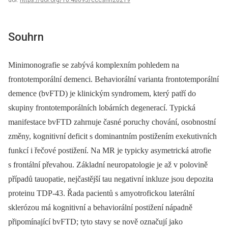
doi:
https://doi.org/10.48095/cccsnn20219
Souhrn
Minimonografie se zabývá komplexním pohledem na
frontotemporální demenci. Behaviorální varianta frontotemporální
demence (bvFTD) je klinickým syndromem, který patří do
skupiny frontotemporálních lobárních degenerací. Typická
manifestace bvFTD zahrnuje časné poruchy chování, osobnostní
změny, kognitivní deficit s dominantním postižením exekutivních
funkcí i řečové postižení. Na MR je typicky asymetrická atrofie
s frontální převahou. Základní neuropatologie je až v polovině
případů tauopatie, nejčastější tau negativní inkluze jsou depozita
proteinu TDP-43. Řada pacientů s amyotrofickou laterální
sklerózou má kognitivní a behaviorální postižení nápadně
připomínající bvFTD; tyto stavy se nově označují jako