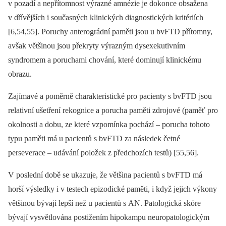
v pozadí a nepřítomnost výrazné amnézie je dokonce obsažena
v dřívějších i současných klinických dia­gnostických kritériích
[6,54,55]. Poruchy anterográdní paměti jsou u bvFTD přítomny,
avšak většinou jsou překryty výrazným dysexekutivním
syndromem a poruchami chování, které dominují klinickému
obrazu.
Zajímavé a poměrně charakteristické pro pacienty s bvFTD jsou
relativní ušetření rekognice a porucha paměti zdrojové (paměť pro
okolnosti a dobu, ze které vzpomínka pochází –⁠ porucha tohoto
typu paměti má u pacientů s bvFTD za následek četné
perseverace –⁠ udávání položek z předchozích testů) [55,56].
V poslední době se ukazuje, že většina pacientů s bvFTD má
horší výsledky i v testech epizodické paměti, i když jejich výkony
většinou bývají lepší než u pacientů s AN. Patologická skóre
bývají vysvětlována postižením hipokampu neuropatologickým