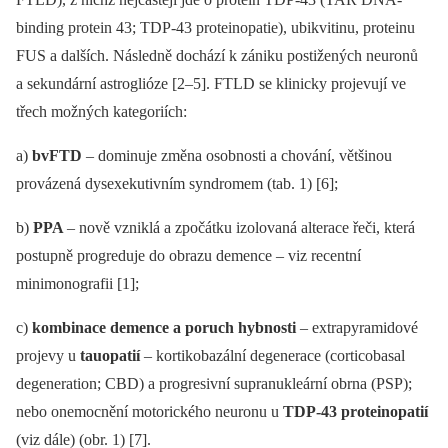
binding protein 43; TDP-43 proteinopatie), ubikvitinu, proteinu
FUS a dalších. Následně dochází k zániku postižených neuronů
a sekundární astroglióze [2–5]. FTLD se klinicky projevují ve
třech možných kategoriích:
a)
bvFTD
–⁠ dominuje změna osobnosti a chování, většinou
provázená dysexekutivním syndromem (tab. 1) [6];
b)
PPA
–⁠ nově vzniklá a zpočátku izolovaná alterace řeči, která
postupně progreduje do obrazu demence –⁠ viz recentní
minimonografii [1];
c)
kombinace demence a poruch hybnosti
–⁠ extrapyramidové
projevy u
tauopatií
–⁠ kortikobazální degenerace (corticobasal
degeneration; CBD) a progresivní supranukleární obrna (PSP);
nebo onemocnění motorického neuronu u
TDP-43 proteinopatií
(viz dále) (obr. 1) [7].