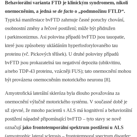
Behaviorální varianta FTD je klinickým syndromem, nikoli
onemocněním, a jedná se
de facto
o „podmnožinu FTLD“.
Typická manifestace bvFTD zahrnuje časné poruchy chování,
osobnostní změny a řečové postižení; může být přidružen
i parkinsonizmus. Asi polovina případů bvFTD jsou tauopatie,
které jsou způsobeny ukládáním hyperfosforylovaného tau
proteinu (vč. Pickových tělísek). U druhé poloviny případů
bvFTD jsou prokazatelná tau negativní depozita (ubikvitinu,
a/nebo TDP-43 proteinu, vzácněji FUS); tato onemocnění mohou
být provázena onemocněním motorického neuronu [8].
Amyotrofická laterální skleróza byla dlouho považována za
onemocnění výlučně motorického systému. V současné době je
už zjevné, že mnoho pacientů s ALS má kognitivní a behaviorální
postižení nápadně připomínající bvFTD –⁠ tyto stavy se nově
označují
jako frontotemporální spektrum postižení u ALS
(amyotrophic lateral sclerosis –⁠ frontotemporal spectrum disorder;