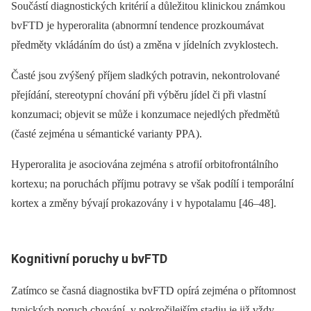
Součástí dia­gnostických kritérií a důležitou klinickou známkou
bvFTD je hyperoralita (abnormní tendence prozkoumávat
předměty vkládáním do úst) a změna v jídelních zvyklostech.
Časté jsou zvýšený příjem sladkých potravin, nekontrolované
přejídání, stereotypní chování při výběru jídel či při vlastní
konzumaci; objevit se může i konzumace nejedlých předmětů
(časté zejména u sémantické varianty PPA).
Hyperoralita je asociována zejména s atrofií orbitofrontálního
kortexu; na poruchách příjmu potravy se však podílí i temporální
kortex a změny bývají prokazovány i v hypotalamu [46–48].
Kognitivní poruchy u bvFTD
Zatímco se časná dia­gnostika bvFTD opírá zejména o přítomnost
typických poruch chování, v pokročilejším stadiu je již vždy