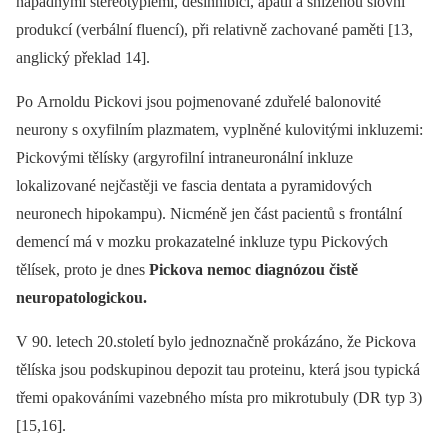
nápadnými stereotypiemi, desinhibicí, apatií a sníženou slovní
produkcí (verbální fluencí), při relativně zachované paměti [13,
anglický překlad 14].
Po Arnoldu Pickovi jsou pojmenované zduřelé balonovité
neurony s oxyfilním plazmatem, vyplněné kulovitými inkluzemi:
Pickovými tělísky (argyrofilní intraneuronální inkluze
lokalizované nejčastěji ve fascia dentata a pyramidových
neuronech hipokampu). Nicméně jen část pacientů s frontální
demencí má v mozku prokazatelné inkluze typu Pickových
tělísek, proto je dnes
Pickova nemoc dia­gnózou čistě
neuropatologickou.
V 90. letech 20.století bylo jednoznačně prokázáno, že Pickova
tělíska jsou podskupinou depozit tau proteinu, která jsou typická
třemi opakováními vazebného místa pro mikrotubuly (DR typ 3)
[15,16].