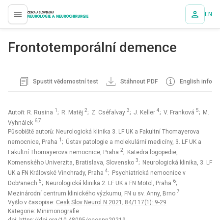
EN
proLékaře.cz
Frontotemporální demence
Spustit vědomostní test
Stáhnout PDF
English info
1
2
3
4
5
Autoři: R. Rusina
; R. Matěj
; Z. Cséfalvay
; J. Keller
; V. Franková
; M.
6,7
Vyhnálek
Působiště autorů: Neurologická klinika 3. LF UK a Fakultní Thomayerova
1
nemocnice, Praha
; Ústav patologie a molekulární medicíny, 3. LF UK a
2
Fakultní Thomayerova nemocnice, Praha
; Katedra logopedie,
3
Komenského Univerzita, Bratislava, Slovensko
; Neurologická klinika, 3. LF
4
UK a FN Královské Vinohrady, Praha
; Psychiatrická nemocnice v
5
6
Dobřanech
; Neurologická klinika 2. LF UK a FN Motol, Praha
;
7
Mezinárodní centrum klinického výzkumu, FN u sv. Anny, Brno
Vyšlo v časopise:
Cesk Slov Neurol N 2021; 84/117(1): 9-29
Kategorie: Minimonografie