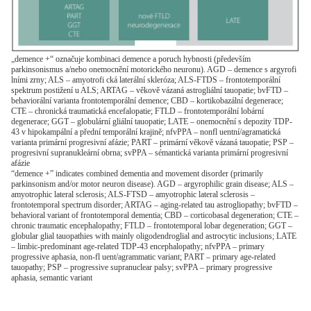
„demence +“ označuje kombinaci demence a poruch hybnosti (především
parkinsonismus a/nebo onemocnění motorického neuronu). AGD – demence s argyrofi
lními zrny; ALS – amyotrofi cká laterální skleróza; ALS-FTDS – frontotemporální
spektrum postižení u ALS; ARTAG – věkově vázaná astrogliální tauopatie; bvFTD –
behaviorální varianta frontotemporální demence; CBD – kortikobazální degenerace;
CTE – chronická traumatická encefalopatie; FTLD – frontotemporální lobární
degenerace; GGT – globulární gliální tauopatie; LATE – onemocnění s depozity TDP-
43 v hipokampální a přední temporální krajině; nfvPPA – nonfl uentní/agramatická
varianta primární progresivní afázie; PART – primární věkově vázaná tauopatie; PSP –
progresivní supranukleární obrna; svPPA – sémantická varianta primární progresivní
afázie
“demence +” indicates combined dementia and movement disorder (primarily
parkinsonism and/or motor neuron disease). AGD – argyrophilic grain disease; ALS –
amyotrophic lateral sclerosis; ALS-FTSD – amyotrophic lateral sclerosis –
frontotemporal spectrum disorder; ARTAG – aging-related tau astrogliopathy; bvFTD –
behavioral variant of frontotemporal dementia; CBD – corticobasal degeneration; CTE –
chronic traumatic encephalopathy; FTLD – frontotemporal lobar degeneration; GGT –
globular glial tauopathies with mainly oligodendroglial and astrocytic inclusions; LATE
– limbic-predominant age-related TDP-43 encephalopathy; nfvPPA – primary
progressive aphasia, non-fl uent/agrammatic variant; PART – primary age-related
tauopathy; PSP – progressive supranuclear palsy; svPPA – primary progressive
aphasia, semantic variant