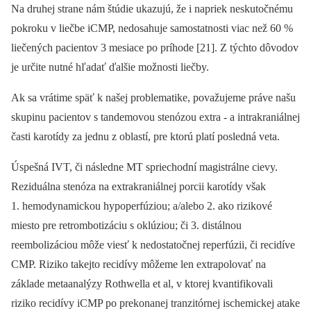
Na druhej strane nám štúdie ukazujú, že i napriek neskutočnému
pokroku v liečbe iCMP, nedosahuje samostatnosti viac než 60 %
liečených pacientov 3 mesiace po príhode [21]. Z týchto dôvodov
je určite nutné hľadať ďalšie možnosti liečby.
Ak sa vrátime späť k našej problematike, považujeme práve našu
skupinu pacientov s tandemovou stenózou extra -⁠ a intrakraniálnej
časti karotídy za jednu z oblastí, pre ktorú platí posledná veta.
Úspešná IVT, či následne MT spriechodní magistrálne cievy.
Reziduálna stenóza na extrakraniálnej porcii karotídy však
1. hemodynamickou hypoperfúziou; a/alebo 2. ako rizikové
miesto pre retrombotizáciu s oklúziou; či 3. distálnou
reembolizáciou môže viesť k nedostatočnej reperfúzii, či recidíve
CMP. Riziko takejto recidívy môžeme len extrapolovať na
základe metaanalýzy Rothwella et al, v ktorej kvantifikovali
riziko recidívy iCMP po prekonanej tranzitórnej ischemickej atake