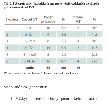
Tab. 2. Počet prípadov – karotických endarterektómii rozdelených do skupiín
podľa časovania od IVT
IVT – intravenózna trombolýza; MT – mechanická trombektómia
Sledované ciele (endpoints):
Výskyt intracerebrálneho symptomatického hematómu