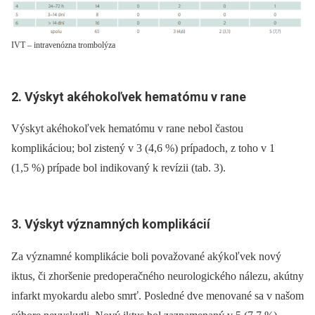
IVT – intravenózna trombolýza
2. Výskyt akéhokoľvek hematómu v rane
Výskyt akéhokoľvek hematómu v rane nebol častou
komplikáciou; bol zistený v 3 (4,6 %) prípadoch, z toho v 1
(1,5 %) prípade bol indikovaný k revízii (tab. 3).
3. Výskyt významných komplikácií
Za významné komplikácie boli považované akýkoľvek nový
iktus, či zhoršenie predoperačného neurologického nálezu, akútny
infarkt myokardu alebo smrť. Posledné dve menované sa v našom