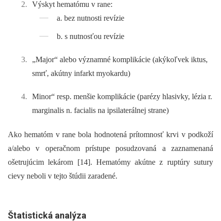
Výskyt hematómu v rane:
a. bez nutnosti revízie
b. s nutnosťou revízie
„Major“ alebo významné komplikácie (akýkoľvek iktus,
smrť, akútny infarkt myokardu)
Minor“ resp. menšie komplikácie (parézy hlasivky, lézia r.
marginalis n. facialis na ipsilaterálnej strane)
Ako hematóm v rane bola hodnotená prítomnosť krvi v podkoží
a/alebo v operačnom prístupe posudzovaná a zaznamenaná
ošetru­jú­cim lekárom [14]. Hematómy akútne z ruptúry sutury
cievy neboli v tejto štúdii zaradené.
Štatistická analýza