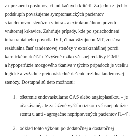
z upresnenia postupov, či indikačných kritérií. Za jednu z týchto
podskupín považujeme symptomatických pacientov
s tandemovou stenózou v intra -⁠ a extrakraniálnom povodí
vnútornej krkavice. Zahrňuje prípady, kde po spriechodnení
intrakraniálneho povodia IVT, či nadväzujúcou MT, zostáva
reziduálna časť tandemovej stenózy v extrakraniálnej porcii
karotického riečišťa. Zvýšené riziko včasnej recidívy iCMP
a hypoperfúzie mozgového tkaniva v týchto prípadoch je vcelku
logické a vyžaduje preto následné riešenie rezídua tandemovej
stenózy. Dostupné sú tieto možnosti:
ošetrenie endovaskulárne CAS alebo angioplastikou –⁠ je
očakávané, ale zaťažené vyšším rizikom včasnej oklúzie
stentu u anti -⁠ ­agregačne nepripravených pacientov [1–4];
odklad tohto výkonu po dodatočnej a dostatočnej