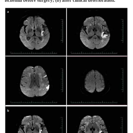
ischemia before surgery; (b) after clinical deterioration.