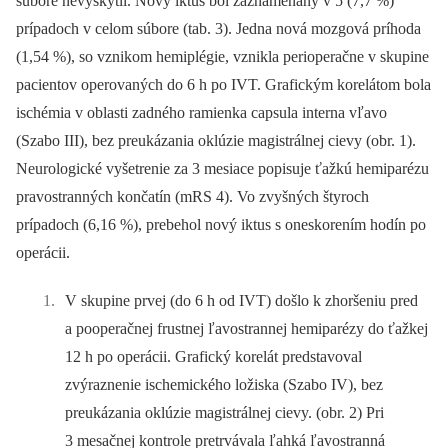
súbore nevyskytli. Nový iktus bol zaznamenaný v 5 (7,7 %)
prípadoch v celom súbore (tab. 3). Jedna nová mozgová príhoda
(1,54 %), so vznikom hemiplégie, vznikla perioperačne v skupine
pacientov operovaných do 6 h po IVT. Grafickým korelátom bola
ischémia v oblasti zadného ramienka capsula interna vľavo
(Szabo III), bez preukázania oklúzie magistrálnej cievy (obr. 1).
Neurologické vyšetrenie za 3 mesiace popisuje ťažkú hemiparézu
pravostranných končatín (mRS 4). Vo zvyšných štyroch
prípadoch (6,16 %), prebehol nový iktus s oneskorením hodín po
operácii.
V skupine prvej (do 6 h od IVT) došlo k zhoršeniu pred
a pooperačnej frustnej ľavostrannej hemiparézy do ťažkej
12 h po operácii. Grafický korelát predstavoval
zvýraznenie ischemického ložiska (Szabo IV), bez
preukázania oklúzie magistrálnej cievy. (obr. 2) Pri
3 mesačnej kontrole pretrvávala ľahká ľavostranná