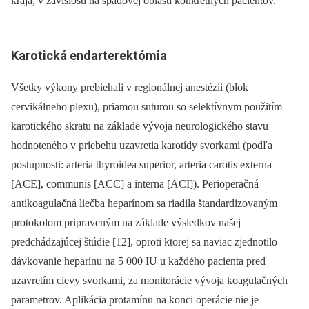
kraja, v závislosti na spádovej oblasti konkrétnych pacientov.
Karotická endarterektómia
Všetky výkony prebiehali v regionálnej anestézii (blok
cervikálneho plexu), priamou suturou so selektívnym použitím
karotického skratu na základe vývoja neurologického stavu
hodnoteného v priebehu uzavretia karotídy svorkami (podľa
postupnosti: arteria thyroidea superior, arteria carotis externa
[ACE], communis [ACC] a interna [ACI]). Perioperačná
antikoagulačná liečba heparínom sa riadila štandardizovaným
protokolom pripraveným na základe výsledkov našej
predchádzajúcej štúdie [12], oproti ktorej sa naviac zjednotilo
dávkovanie heparínu na 5 000 IU u každého pacienta pred
uzavretím cievy svorkami, za monitorácie vývoja koagulačných
parametrov. Aplikácia protamínu na konci operácie nie je