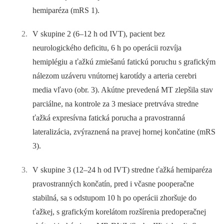
hemiparéza (mRS 1).
V skupine 2 (6–12 h od IVT), pacient bez
neurologického deficitu, 6 h po operácii rozvíja
hemiplégiu a ťažkú zmiešanú fatickú poruchu s grafickým
nálezom uzáveru vnútornej karotídy a arteria cerebri
media vľavo (obr. 3). Akútne prevedená MT zlepšila stav
parciálne, na kontrole za 3 mesiace pretrváva stredne
ťažká expresívna fatická porucha a pravostranná
lateralizácia, zvýraznená na pravej hornej končatine (mRS
3).
V skupine 3 (12–24 h od IVT) stredne ťažká hemiparéza
pravostranných končatín, pred i včasne pooperačne
stabilná, sa s odstupom 10 h po operácii zhoršuje do
ťažkej, s grafickým korelátom rozšírenia predoperačnej