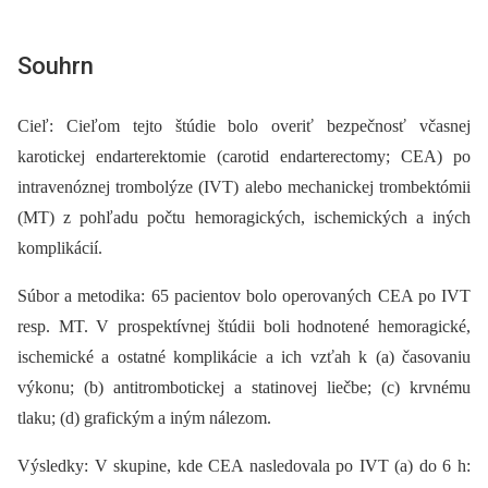
Souhrn
Cieľ: Cieľom tejto štúdie bolo overiť bezpečnosť včasnej
karotickej endarterektomie (carotid endarterectomy; CEA) po
intravenóznej trombolýze (IVT) alebo mechanickej trombektómii
(MT) z pohľadu počtu hemoragických, ischemických a iných
komplikácií.
Súbor a metodika: 65 pacientov bolo operovaných CEA po IVT
resp. MT. V prospektívnej štúdii boli hodnotené hemoragické,
ischemické a ostatné komplikácie a ich vzťah k (a) časovaniu
výkonu; (b) antitrombotickej a statinovej liečbe; (c) krvnému
tlaku; (d) grafickým a iným nálezom.
Výsledky: V skupine, kde CEA nasledovala po IVT (a) do 6 h: