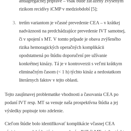
antiagregačnej príprave –⁠ však bude zaťažený zvýšeným
rizikom recidívy iCMP v medziobdobí [5];
tretím variantom je včasné prevedenie CEA –⁠ v krátkej
nadväznosti na predchádzajúce prevedenie IVT samotnej,
či v spojení s MT. V tomto prípade je obava zvýšeného
rizika hemoragických operačných komplikácii
opodstatnená po štúdiu doporučení pre užívanie
konkrétnej kinázy. Tá je v kontroverzii s veľmi krátkym
eliminačným časom (< 1 h) týchto kináz a nedostatkom
literárnych faktov v tejto oblasti.
Tejto zaujímavej problematike vhodnosti a časovania CEA po
podaní IVT resp. MT sa venuje naša prospektívna štúdia a jej
výsledky popisuje toto zdelenie.
Cieľom štúdie bolo identifikovať komplikácie včasnej CEA