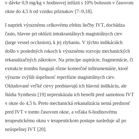
v dávke 0,9 mg/kg v hodinovej infúzii s 10% bolusom v časovom
okne do 4,5 h od vzniku príznakov [7–9,18].
I napriek výraznému celkovému efektu liečby IVT, dochádza
často, hlavne pri oklúzii intrakraniálnych magistrálnych ciev
(large vessel occlusion), k jej zlyhaniu. V týchto indikáciách
došlo v posledných rokoch k výraznému rozvoju mechanických
rekanalizačných zákrokov. Na princípe aspirácie, fragmentácie, či
extrakcie trombu fungujú rôzne komerčné inštrumentárie, ktoré
výrazne zvýšili úspešnosť reperfúzie magistrálnych ciev.
Okludované veľké cievy predstavujú ich hlavnú indikáciu, ale
štúdia Synthesis [19] nepreukázala ich benefit pred samotnou IVT
v okne do 4,5 h. Preto mechanická rekanalizácia nemá prednosť
pred IVT v tomto časovom okne, a vďaka 6-hodinovému
terapeutickému oknu v terapeutickom postupe nasleduje až po
neúspešnej IVT [20].