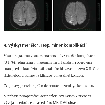
4. Výskyt menších, resp. minor komplikácií
V súbore pacientov sme zaznamenali dve menšie komplikácie
(3,1 %); jednu léziu r. marginalis nervi facialis na operovanej
strane; jeden krát léziu ipsilaterálneho hlavového nervu XII. Obe
lézie neboli prítomné na klinickej 3 mesačnej kontrole.
Zaujímavý je rozbor príčin deteriorácií neurologického stavu.
V prípade perioperačnej deteriorácie, vzhľadom k priebehu
vývoja deteriorácie a následného MR DWI obrazu