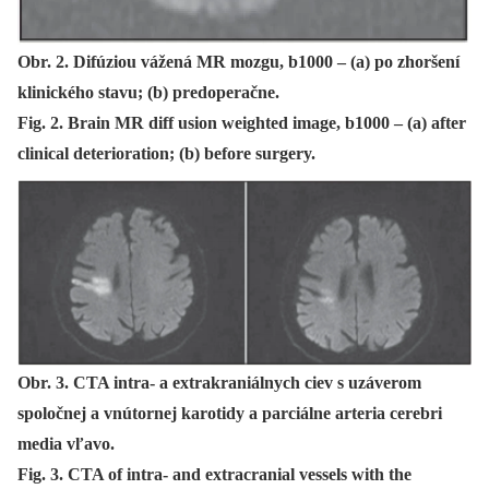
Obr. 2. Difúziou vážená MR mozgu, b1000 – (a) po zhoršení
klinického stavu; (b) predoperačne.
Fig. 2. Brain MR diff usion weighted image, b1000 – (a) after
clinical deterioration; (b) before surgery.
Obr. 3. CTA intra- a extrakraniálnych ciev s uzáverom
spoločnej a vnútornej karotidy a parciálne arteria cerebri
media vľavo.
Fig. 3. CTA of intra- and extracranial vessels with the