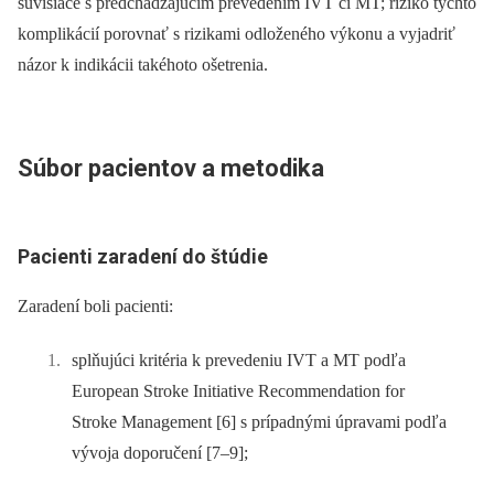
súvisiace s predchádzajúcim prevedením IVT či MT; riziko týchto
komplikácií porovnať s rizikami odloženého výkonu a vyjadriť
názor k indikácii takéhoto ošetrenia.
Súbor pacientov a metodika
Pacienti zaradení do štúdie
Zaradení boli pacienti:
splňujúci kritéria k prevedeniu IVT a MT podľa
European Stroke Initiative Recommendation for
Stroke Management [6] s prípadnými úpravami podľa
vývoja doporučení [7–9];