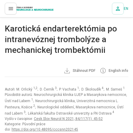
EN
proLékaře.cz
Karotická endarterektómia po
intranevóznej trombolýze a
mechanickej trombektómii
Stáhnout PDF
English info
1,2
3
1
4
1
Autoři: M. Orlický
; D. Černík
; P. Vachata
; D. Školoudík
; M. Sameš
Působiště autorů: Neurochirurgická klinika UJEP a Masarykova nemocnice,
1
Ústí nad Labem
; Neurochirurgická klinika, Univerzitná nemocnica L.
2
Pasteura, Košice
; Neurologické oddělení, Masarykova nemocnice, Ústí
3
4
nad Labem
; Lékařská fakulta Ostravské univerzity a FN Ostrava
Vyšlo v časopise:
Cesk Slov Neurol N 2021; 84/117(1): 45-52
Kategorie: Původní práce
doi:
https://doi.org/10.48095/cccsnn202145