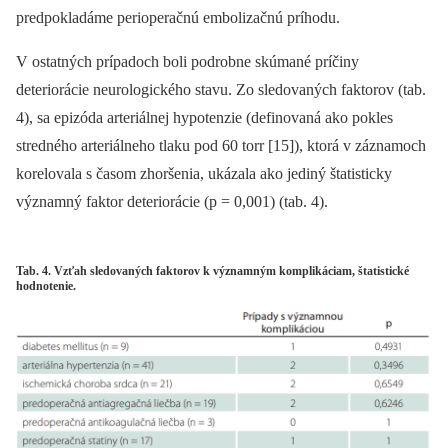
predpokladáme perioperačnú embolizačnú príhodu.
V ostatných prípadoch boli podrobne skúmané príčiny
deteriorácie neurologického stavu. Zo sledovaných faktorov (tab.
4), sa epizóda arteriálnej hypotenzie (definovaná ako pokles
stredného arteriálneho tlaku pod 60 torr [15]), ktorá v záznamoch
korelovala s časom zhoršenia, ukázala ako jediný štatisticky
významný faktor deteriorácie (p = 0,001) (tab. 4).
Tab. 4. Vzťah sledovaných faktorov k významným komplikáciam, štatistické
hodnotenie.