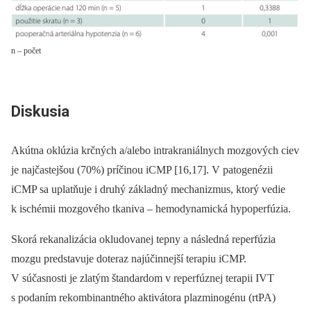
n – počet
Diskusia
Akútna oklúzia krčných a/alebo intrakraniálnych mozgových ciev
je najčastejšou (70%) príčinou iCMP [16,17]. V patogenézii
iCMP sa uplatňuje i druhý základný mechanizmus, ktorý vedie
k ischémii mozgového tkaniva –⁠ hemodynamická hypoperfúzia.
Skorá rekanalizácia okludovanej tepny a následná reperfúzia
mozgu predstavuje doteraz najúčinnejší terapiu iCMP.
V súčasnosti je zlatým štandardom v reperfúznej terapii IVT
s podaním rekombinantného aktivátora plazminogénu (rtPA)