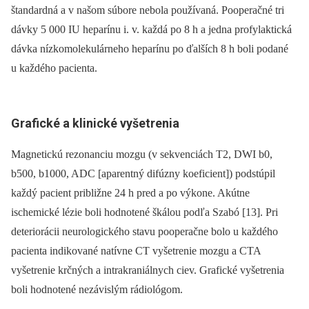
štandardná a v našom súbore nebola používaná. Pooperačné tri
dávky 5 000 IU heparínu i. v. každá po 8 h a jedna profylaktická
dávka nízkomolekulárneho heparínu po ďalších 8 h boli podané
u každého pacienta.
Grafické a klinické vyšetrenia
Magnetickú rezonanciu mozgu (v sekvenciách T2, DWI b0,
b500, b1000, ADC [aparentný difúzny koeficient]) podstúpil
každý pacient približne 24 h pred a po výkone. Akútne
ischemické lézie boli hodnotené škálou podľa Szabó [13]. Pri
deteriorácii neurologického stavu pooperačne bolo u každého
pacienta indikované natívne CT vyšetrenie mozgu a CTA
vyšetrenie krčných a intrakraniálnych ciev. Grafické vyšetrenia
boli hodnotené nezávislým rádiológom.