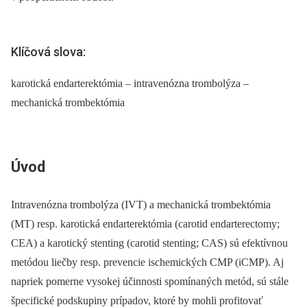
Klíčová slova:
karotická endarterektómia – intravenózna trombolýza –
mechanická trombektómia
Úvod
Intravenózna trombolýza (IVT) a mechanická trombektómia
(MT) resp. karotická endarterektómia (carotid endarterectomy;
CEA) a karotický stenting (carotid stenting; CAS) sú efektívnou
metódou liečby resp. prevencie ischemických CMP (iCMP). Aj
napriek pomerne vysokej účinnosti spomínaných metód, sú stále
špecifické podskupiny prípadov, ktoré by mohli profitovať