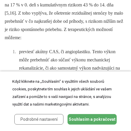
na 17 % v 0. deň s kumulatívnym rizikom 43 % do 14. dňa
[5,16]. Z toho vyplýva, že ošetrenie reziduálnej stenózy by malo
prebehnúť v čo najkratšej dobe od príhody, s rizikom nižším než
je riziko spontánneho priebehu. Z terapeutických možností
môžeme:
previesť akútny CAS, či angioplastiku. Tento výkon
môže prebehnúť ako súčasť výkonu mechanickej
rekanalizácie, či ako samostatný výkon nadväzujúci na
IVT. Vcelku logicky znejúca hypotéza odradzuje
Když kliknete na „Souhlasím“ s využitím všech souborů
vysokým percentom včasných uzáverov stentov.
cookies, poskytnete tím souhlas k jejich ukládání ve vašem
Výsledky endovaskulárneho pracoviska v Masarykovej
zařízení a pomůže to s vaší navigací na stránce, s analýzou
nemocnici, Ústí nad Labem z roku 2019 uvádzajú 22%
využití dat a našimi marketingovými aktivitami.
oklú­ziu stentov v prvých 24, resp. 72 h [22]. Predpokladá
sa nedostatočná antiagregačná príprava pacienta
Podrobné nastavení
Souhlasím a pokračovat
s odstupom pred výkonom [1–4];