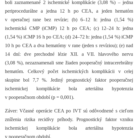
boli zaznamenané 2 ischemické komplikácie (3,08 %) –⁠ jedna
periprocedurálne a jedna 12 h po CEA, a jeden hematóm
v operačnej rane bez revízie; (b) 6–12 h: jedna (1,54 %)
ischemická CMP (iCMP) 12 h po CEA; (c) 12–24 h: jedna
(1,54 %) iCMP 16 h po CEA; (d) 24–72 h: jedna (1,54 %) iCMP
10 h po CEA a dva hematómy v rane (jeden s revíziou); (e) nad
14 dní: dve prechodné lézie XII. a VII. hlavového nervu
(3,08 %), nezaznamenali sme žiaden pooperačný intracerebrálny
hematóm. Celkový počet ischemických komplikácii v celej
skupine bol 7,7 %. Jediný prognostický faktor pooperačnej
ischemickej komplikácie bola arteriálna hypotenzia
v pooperačnom období (p = 0,001).
Záver: Včasné operácie CEA po IVT sú odôvodnené s cieľom
zníženia rizika recidívy príhody. Prognostický faktor vzniku
ischemickej komplikácie bola arteriálna hypotenzia
v pooperačnom období.