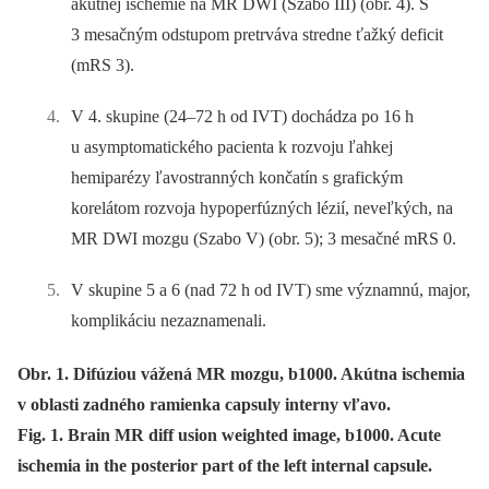
akútnej ischémie na MR DWI (Szabo III) (obr. 4). S
3 mesačným odstupom pretrváva stredne ťažký deficit
(mRS 3).
V 4. skupine (24–72 h od IVT) dochádza po 16 h
u asymptomatického pacienta k rozvoju ľahkej
hemiparézy ľavostranných končatín s grafickým
korelátom rozvoja hypoperfúzných lézií, neveľkých, na
MR DWI mozgu (Szabo V) (obr. 5); 3 mesačné mRS 0.
V skupine 5 a 6 (nad 72 h od IVT) sme významnú, major,
komplikáciu nezaznamenali.
Obr. 1. Difúziou vážená MR mozgu, b1000. Akútna ischemia
v oblasti zadného ramienka capsuly interny vľavo.
Fig. 1. Brain MR diff usion weighted image, b1000. Acute
ischemia in the posterior part of the left internal capsule.