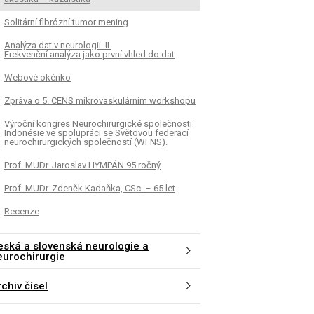
Solitární fibrózní tumor mening
Analýza dat v neurologii. II.
Frekvenční analýza jako první vhled do dat
Webové okénko
Zpráva o 5. CENS mikrovaskulárním workshopu
Výroční kongres Neurochirurgické společnosti
Indonésie ve spolupráci se Světovou federací
neurochirurgických společností (WFNS).
Prof. MUDr. Jaroslav HYMPÁN 95 ročný
Prof. MUDr. Zdeněk Kadaňka, CSc. – 65 let
Recenze
eská a slovenská neurologie a
eurochirurgie
K
ČLÁNEK
chiv čísel
mální mikrostruktura spánku a
Turbulence srdeční fr
omní odpověď u narkolepsie
posouzení kardiální 