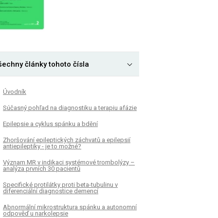
šechny články tohoto čísla
Úvodník
Súčasný pohľad na diagnostiku a terapiu afázie
Epilepsie a cyklus spánku a bdění
Zhoršování epileptických záchvatů a epilepsií
antiepileptiky - je to možné?
Význam MR v indikaci systémové trombolýzy –
analýza prvních 30 pacientů
Specifické protilátky proti beta-tubulinu v
diferenciální diagnostice demencí
Abnormální mikrostruktura spánku a autonomní
odpověď u narkolepsie