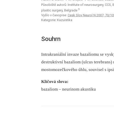
Působiště autorů: Institute of neurosurgery, CCS,
3
plastic surgery, Belgrade
Vyšlo v časopise:
Cesk Slov Neurol N 2007; 70/10
Kategorie: Kazuistika
Souhrn
Intrakraniální invaze bazaliomu se vysky
destruktivní bazaliom (ulcus terebrans) n
mostomozečkového úhlu, souvisel s ips
Klíčová slova:
bazaliom –⁠ neurinom akustiku