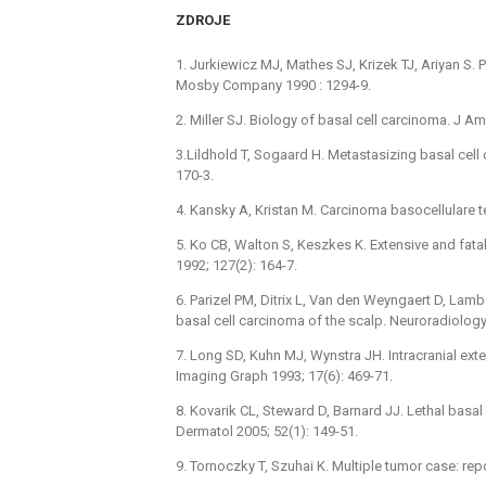
ZDROJE
1. Jurkiewicz MJ, Mathes SJ, Krizek TJ, Ariyan S. P
Mosby Company 1990 : 1294-9.
2. Miller SJ. Biology of basal cell carcinoma. J A
3.Lildhold T, Sogaard H. Metastasizing basal cell
170-3.
4. Kansky A, Kristan M. Carcinoma basocellulare t
5. Ko CB, Walton S, Keszkes K. Extensive and fatal
1992; 127(2): 164-7.
6. Parizel PM, Ditrix L, Van den Weyngaert D, Lamb
basal cell carcinoma of the scalp. Neuroradiology
7. Long SD, Kuhn MJ, Wynstra JH. Intracranial ex
Imaging Graph 1993; 17(6): 469-71.
8. Kovarik CL, Steward D, Barnard JJ. Lethal basa
Dermatol 2005; 52(1): 149-51.
9. Tornoczky T, Szuhai K. Multiple tumor case: rep