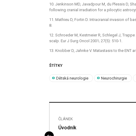
10. Jenkinson MD, Javadpour M, du Plessis D, 
following cranial irradiation for a pilocytic astro
11. Mathieu D, Fortin D. Intracranial invasion of b
8.
12. Schroeder M, Kestmeier R, Schlegel J, Trappe A
scalp. Eur J Surg Oncol 2001; 27(5): 510-1.
13. Knobber D, Jahnke V. Matastasis to the ENT ar
ŠTÍTKY
Dětská neurologie
Neurochirurgie
ČLÁNEK
n
Úvodník
reatment of