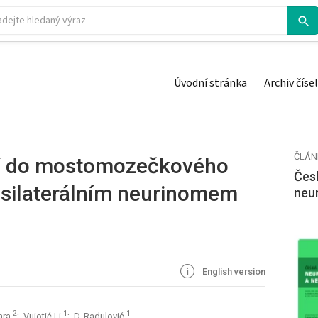
Úvodní stránka
Archiv čísel
ČLÁN
cí do mostomozečkového
Česk
psilaterálním neurinomem
neu
English version
2
1
1
ara
; Vujotić Lj
; D. Radulović