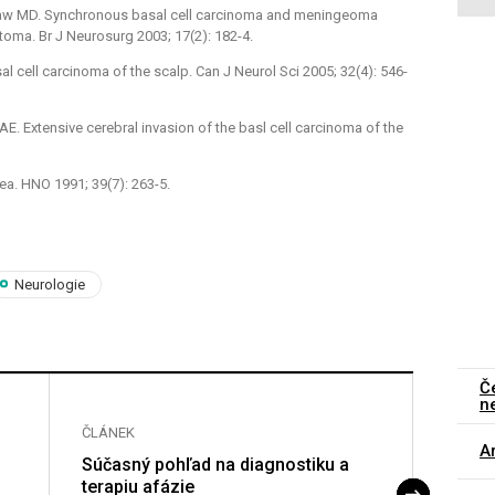
Shaw MD. Synchronous basal cell carcinoma and meningeoma
cytoma. Br J Neurosurg 2003; 17(2): 182-4.
asal cell carcinoma of the scalp. Can J Neurol Sci 2005; 32(4): 546-
E. Extensive cerebral invasion of the basl cell carcinoma of the
ea. HNO 1991; 39(7): 263-5.
Neurologie
Č
n
ČLÁNEK
ČLÁNE
Ar
Súčasný pohľad na diagnostiku a
Abnor
terapiu afázie
auton