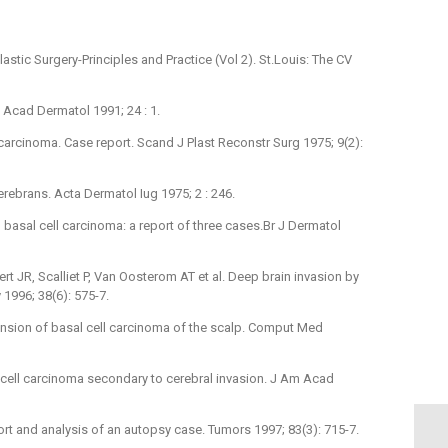
lastic Surgery-Principles and Practice (Vol 2). St.Louis: The CV
m Acad Dermatol 1991; 24 : 1.
 carcinoma. Case report. Scand J Plast Reconstr Surg 1975; 9(2):
erebrans. Acta Dermatol Iug 1975; 2 : 246.
 basal cell carcinoma: a report of three cases.Br J Dermatol
ert JR, Scalliet P, Van Oosterom AT et al. Deep brain invasion by
 1996; 38(6): 575-7.
tension of basal cell carcinoma of the scalp. Comput Med
l cell carcinoma secondary to cerebral invasion. J Am Acad
ort and analysis of an autopsy case. Tumors 1997; 83(3): 715-7.