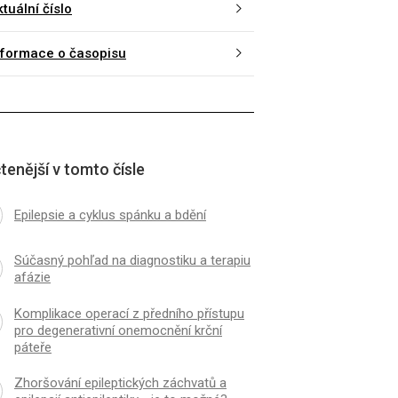
tuální číslo
funkce u migreniků
nformace o časopisu
tenější v tomto čísle
Epilepsie a cyklus spánku a bdění
Súčasný pohľad na diagnostiku a terapiu
afázie
Komplikace operací z předního přístupu
pro degenerativní onemocnění krční
páteře
Zhoršování epileptických záchvatů a