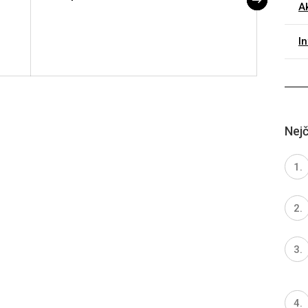
Ak
I
Nejč