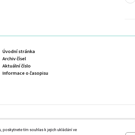
Úvodní stránka
Archiv čísel
Aktuální číslo
Informace o časopisu
 odborníkům ve zdravotnictví.
Čtěte prohlášení
a
Zásady zpracování osobních
 poskytnete tím souhlas k jejich ukládání ve