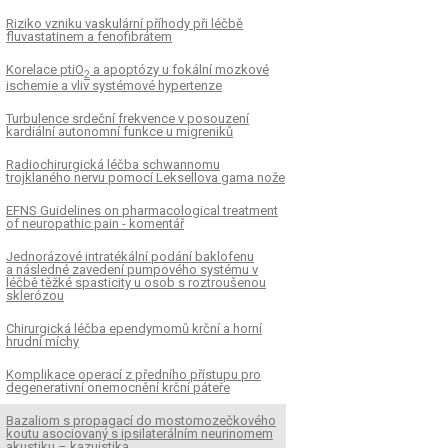
Riziko vzniku vaskulární příhody při léčbě
fluvastatinem a fenofibrátem
Korelace ptiO
a apoptózy u fokální mozkové
2
ischemie a vliv systémové hypertenze
Turbulence srdeční frekvence v posouzení
kardiální autonomní funkce u migreniků
Radiochirurgická léčba schwannomu
trojklaného nervu pomocí Leksellova gama nože
EFNS Guidelines on pharmacological treatment
of neuropathic pain - komentář
Jednorázové intratékální podání baklofenu
a následné zavedení pumpového systému v
léčbě těžké spasticity u osob s roztroušenou
sklerózou
Chirurgická léčba ependymomů krční a horní
hrudní míchy
Komplikace operací z předního přístupu pro
degenerativní onemocnění krční páteře
Bazaliom s propagací do mostomozečkového
koutu asociovaný s ipsilaterálním neurinomem
akustiku – kazuistika