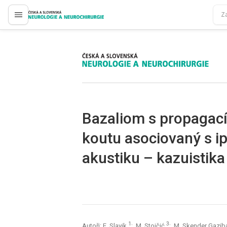
proLékaře.cz
proLékaře.cz
Bazaliom s propaga
koutu asociovaný s i
akustiku – kazuistika
1
3
Autoři: E. Slavik
; M. Stojčić
; M. Skender Gazib