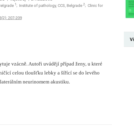
1
2
 Belgrade
; Institute of pathology, CCS, Belgrade
; Clinic for
3(2): 207-209
V
tuje vzácně. Autoři uvádějí případ ženy, u které
ičící celou tloušťku lebky a šířící se do levého
ilaterálním neurinomem akustiku.