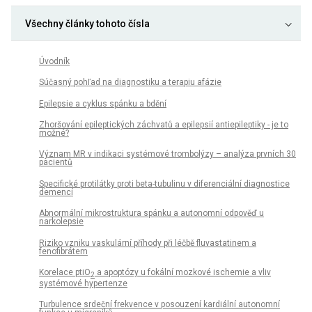
Všechny články tohoto čísla
Úvodník
Súčasný pohľad na diagnostiku a terapiu afázie
Epilepsie a cyklus spánku a bdění
Zhoršování epileptických záchvatů a epilepsií antiepileptiky - je to
možné?
Význam MR v indikaci systémové trombolýzy – analýza prvních 30
pacientů
Specifické protilátky proti beta-tubulinu v diferenciální diagnostice
demencí
Abnormální mikrostruktura spánku a autonomní odpověď u
narkolepsie
Riziko vzniku vaskulární příhody při léčbě fluvastatinem a
fenofibrátem
Korelace ptiO
a apoptózy u fokální mozkové ischemie a vliv
2
systémové hypertenze
Turbulence srdeční frekvence v posouzení kardiální autonomní