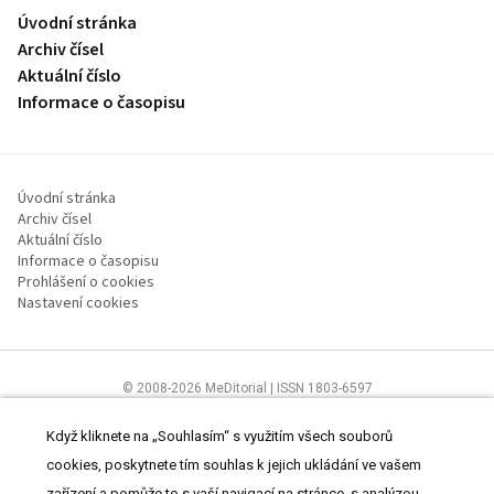
Úvodní stránka
Archiv čísel
Aktuální číslo
Informace o časopisu
Úvodní stránka
Archiv čísel
Aktuální číslo
Informace o časopisu
Prohlášení o cookies
Nastavení cookies
© 2008-2026 MeDitorial | ISSN 1803-6597
Stránky proLékaře.cz jsou určeny výhradně odborníkům ve
zdravotnictví.
Čtěte prohlášení
a
Zásady zpracování osobních údajů
.
Když kliknete na „Souhlasím“ s využitím všech souborů
cookies, poskytnete tím souhlas k jejich ukládání ve vašem
zařízení a pomůže to s vaší navigací na stránce, s analýzou