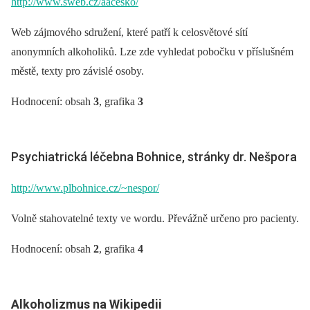
http://www.sweb.cz/aacesko/
Web zájmového sdružení, které patří k celosvětové sítí
anonymních alkoholiků. Lze zde vyhledat pobočku v příslušném
městě, texty pro závislé osoby.
Hodnocení: obsah
3
, grafika
3
Psychiatrická léčebna Bohnice, stránky dr. Nešpora
http://www.plbohnice.cz/~nespor/
Volně stahovatelné texty ve wordu. Převážně určeno pro pacienty.
Hodnocení: obsah
2
, grafika
4
Alkoholizmus na Wikipedii