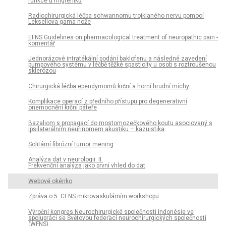
funkce u migreniků
Radiochirurgická léčba schwannomu trojklaného nervu pomocí
Leksellova gama nože
EFNS Guidelines on pharmacological treatment of neuropathic pain -
komentář
Jednorázové intratékální podání baklofenu a následné zavedení
pumpového systému v léčbě těžké spasticity u osob s roztroušenou
sklerózou
Chirurgická léčba ependymomů krční a horní hrudní míchy
Komplikace operací z předního přístupu pro degenerativní
onemocnění krční páteře
Bazaliom s propagací do mostomozečkového koutu asociovaný s
ipsilaterálním neurinomem akustiku – kazuistika
Solitární fibrózní tumor mening
Analýza dat v neurologii. II.
Frekvenční analýza jako první vhled do dat
Webové okénko
Zpráva o 5. CENS mikrovaskulárním workshopu
Výroční kongres Neurochirurgické společnosti Indonésie ve
spolupráci se Světovou federací neurochirurgických společností
(WFNS).