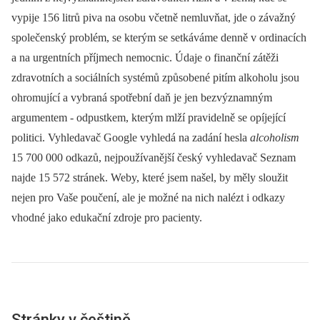
vypije 156 litrů piva na osobu včetně nemluvňat, jde o závažný
společenský problém, se kterým se setkáváme denně v ordinacích
a na urgentních příjmech nemocnic. Údaje o finanční zátěži
zdravotních a sociálních systémů způsobené pitím alkoholu jsou
ohromující a vybraná spotřební daň je jen bezvýznamným
argumentem -⁠ odpustkem, kterým mlží pravidelně se opíjející
politici. Vyhledavač Google vyhledá na zadání hesla
alcoholism
15 700 000 odkazů, nejpoužívanější český vyhledavač Seznam
najde 15 572 stránek. Weby, které jsem našel, by měly sloužit
nejen pro Vaše poučení, ale je možné na nich nalézt i odkazy
vhodné jako edukační zdroje pro pacienty.
Stránky v češtině