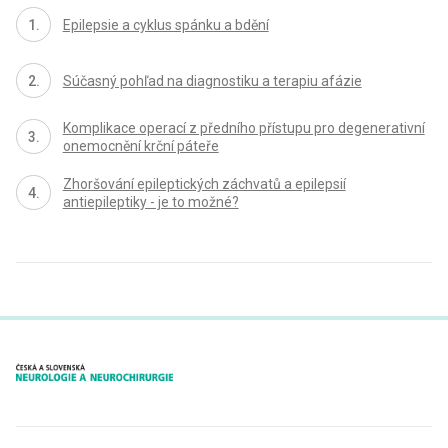
Epilepsie a cyklus spánku a bdění
Súčasný pohľad na diagnostiku a terapiu afázie
Komplikace operací z předního přístupu pro degenerativní
onemocnění krční páteře
Zhoršování epileptických záchvatů a epilepsií
antiepileptiky - je to možné?
proLékaře.cz