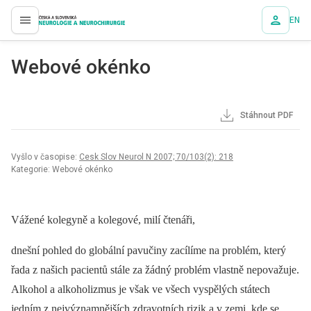
EN
proLékaře.cz
Webové okénko
Stáhnout PDF
Vyšlo v časopise:
Cesk Slov Neurol N 2007; 70/103(2): 218
Kategorie: Webové okénko
Vážené kolegyně a kolegové, milí čtenáři,
dnešní pohled do globální pavučiny zacílíme na problém, který
řada z našich pacientů stále za žádný problém vlastně nepovažuje.
Alkohol a alkoholizmus je však ve všech vyspělých státech
jedním z nejvýznamnějších zdravotních rizik a v zemi, kde se