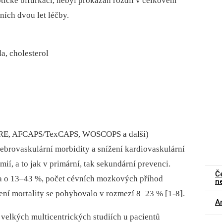
otické bifurkaci, nebyl prokázán rozdíl v celkovém
ích dvou let léčby.
da, cholesterol
 CARE, AFCAPS/TexCAPS, WOSCOPS a další)
rebrovaskulární morbidity a snížení kardiovaskulární
mií, a to jak v primární, tak sekundární prevenci.
Č
na o 13–43 %, počet cévních mozkových příhod
n
ení mortality se pohybovalo v rozmezí 8–23 % [1-8].
Ar
e velkých multicentrických studiích u pacientů