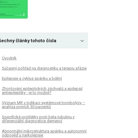
šechny články tohoto čísla
Úvodník
Súčasný pohľad na diagnostiku a terapiu afázie
Epilepsie a cyklus spánku a bdění
Zhoršování epileptických záchvatů a epilepsií
antiepileptiky - je to možné?
Význam MR v indikaci systémové trombolýzy –
analýza prvních 30 pacientů
Specifické protilátky proti beta-tubulinu v
diferenciální diagnostice demencí
Abnormální mikrostruktura spánku a autonomní
odpověď u narkolepsie