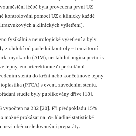
 dvouměsíční léčbě byla provedena první UZ
edně kontrolováni pomocí UZ a klinicky každé
ltrazvukových a klinických vyšetření).
eno fyzikální a neurologické vyšetření a byly
 z období od poslední kontroly –⁠ tranzitorní
arkt myokardu (AIM), nestabilní angina pectoris
vé tepny, endarterektomie či perkutánní
avedením stentu do krční nebo končetinové tepny,
ioplastika (PTCA) s event. zavedením stentu,
řádání studie byly publikovány dříve [18].
US vypočten na 282 [20]. Při předpokladu 15%
lo možné prokázat na 5% hladině statistické
u mezi oběma sledovanými preparáty.