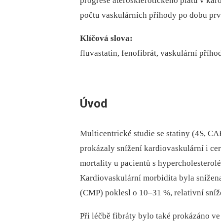
progrese aterosklerotického plátu v kar
počtu vaskulárních příhody po dobu prvn
Klíčová slova:
fluvastatin, fenofibrát, vaskulární přího
Úvod
Multicentrické studie se statiny (4S,
prokázaly snížení kardiovaskulární i ce
mortality u pacientů s hypercholesterolé
Kardiovaskulární morbidita byla sníže
(CMP) poklesl o 10–31 %, relativní sníž
Při léčbě fibráty bylo také prokázáno v