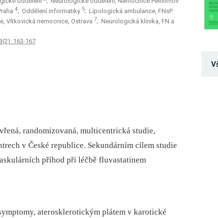
ogické oddělení
; Neurologické oddělení, Nemocnice Pelhřimov
4
5
 Praha
; Oddělení informatiky
; Lipologická ambulance, FNsP
7
e, Vítkovická nemocnice, Ostrava
; Neurologická klinika, FN a
3(2): 163-167
V
vřená, randomizovaná, multicentrická studie,
ntrech v České republice. Sekundárním cílem studie
 vaskulárních příhod při léčbě fluvastatinem
symptomy, aterosklerotickým plátem v karotické