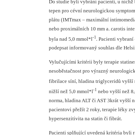
Do studie byli vybráni pacienti, u nich
tepen pro cévní neurologickou symptoma
plátu (IMTmax –⁠ maximální intimomediá
nebo proximálních 10 mm a. carotis inte
-1
byla nad 5,0 mmol*l
. Pacienti vybraní
podepsat informovaný souhlas dle Helsi
Vylučujícími kritérii byly terapie statin
nesoběstačnost pro výrazný neurologický
fibrilace síní, hladina triglyceridů vyšší
-1
nižší než 5,0
mmol*l
nebo vyšší než 8
norma, hladina ALT či AST 3krát vyšší 
pacientovi přežít 2 roky, terapie léky 
hypersenzitivita na statin či fibrát.
Pacienti splňující uvedená kritéria byl