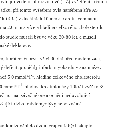
ž bylo provedeno ultrazvukové (UZ) vyšetření krčních
tiku, při tomto vyšetření byla naměřena šíře AS
lní šíře) v distálních 10 mm a. carotis communis
rna 2,0 mm a více a hladina celkového cholesterolu
 do studie museli být ve věku 30-80 let, a museli
nské deklarace.
em, fibrátem či pryskyřicí 30 dní před randomizací,
 deficit,
proběhlý infarkt myokardu v anamnéze,
-1
 než 5,0
mmol*l
, hladina celkového cholesterolu
-1
,0
mmol*l
, hladina kreatinkinázy 10krát vyšší než
než norma, závažné onemocnění nedovolující
zvyšující riziko rabdomyolýzy nebo známá
i randomizováni do dvou terapeutických skupin