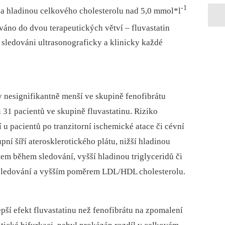
-1
a hladinou celkového cholesterolu nad 5,0 mmol*l
áno do dvou terapeutických větví –⁠ fluvastatin
i sledováni ultrasonograficky a klinicky každé
ky nesignifikantně menší ve skupině fenofibrátu
u 31 pacientů ve skupině fluvastatinu. Riziko
u pacientů po tranzitorní ischemické atace či cévní
pní šíří aterosklerotického plátu, nižší hladinou
em během sledování, vyšší hladinou triglyceridů či
sledování a vyšším poměrem LDL/HDL cholesterolu.
pší efekt fluvastatinu než fenofibrátu na zpomalení