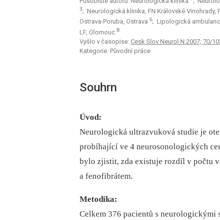
Působiště autorů: Neurologická klinika
; Neurol
3
; Neurologická klinika, FN Královské Vinohrady,
6
Ostrava-Poruba, Ostrava
; Lipologická ambulanc
8
LF, Olomouc
Vyšlo v časopise:
Cesk Slov Neurol N 2007; 70/10
Kategorie: Původní práce
Souhrn
Úvod:
Neurologická ultrazvuková studie je ote
probíhající ve 4 neurosonologických ce
bylo zjistit, zda existuje rozdíl v počtu
a fenofibrátem.
Metodika:
Celkem 376 pacientů s neurologickými 