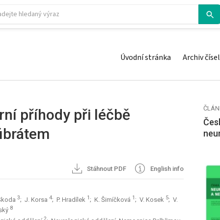
Úvodní stránka
Archiv čísel
ČLÁN
rní příhody při léčbě
Česk
fibrátem
neu
Stáhnout PDF
English info
3
4
1
1
5
 Škoda
; J. Korsa
; P. Hradílek
; K. Šimíčková
; V. Kosek
; V.
8
vský
2