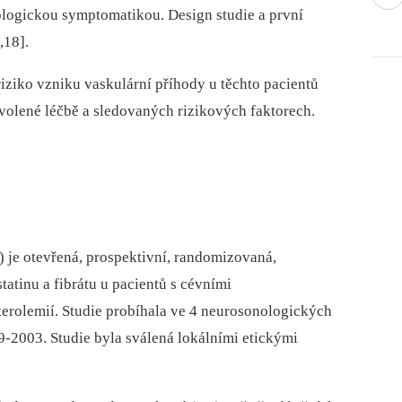
rologickou symptomatikou. Design studie a první
,18].
riziko vzniku vaskulární příhody u těchto pacientů
volené léčbě a sledovaných rizikových faktorech.
 je otevřená, prospektivní, randomizovaná,
statinu a fibrátu u pacientů s cévními
erolemií. Studie probíhala ve 4 neurosonologických
9-2003. Studie byla sválená lokálními etickými