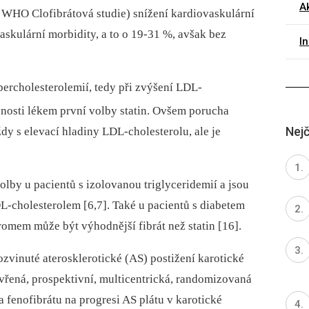
Ak
 WHO Clofibrátová studie) snížení kardiovaskulární
askulární morbidity, a to o 19-31 %, avšak bez
I
ercholesterolemií, tedy při zvýšení LDL-
asnosti lékem první volby statin. Ovšem porucha
Nejč
y s elevací hladiny LDL-cholesterolu, ale je
olby u pacientů s izolovanou triglyceridemií a jsou
L-cholesterolem [6,7]. Také u pacientů s diabetem
mem může být výhodnější fibrát než statin [16].
rozvinuté aterosklerotické (AS) postižení karotické
vřená, prospektivní, multicentrická, randomizovaná
 a fenofibrátu na progresi AS plátu v karotické