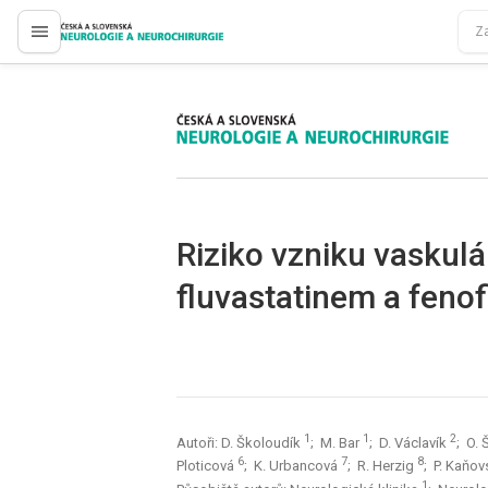
proLékaře.cz
proLékaře.cz
Riziko vzniku vaskulá
fluvastatinem a feno
1
1
2
Autoři: D. Školoudík
; M. Bar
; D. Václavík
; O.
6
7
8
Ploticová
; K. Urbancová
; R. Herzig
; P. Kaňo
1