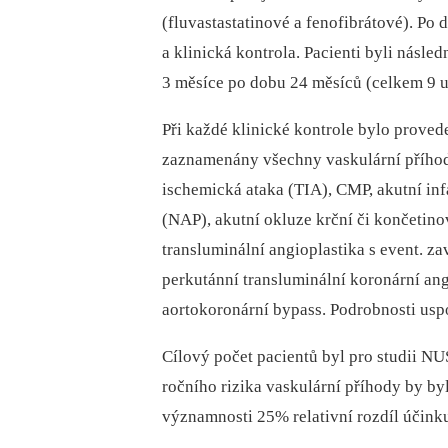
(fluvastastatinové a fenofibrátové). Po
a klinická kontrola. Pacienti byli násl
3 měsíce po dobu 24 měsíců (celkem 9 u
Při každé klinické kontrole bylo proved
zaznamenány všechny vaskulární příhody
ischemická ataka (TIA), CMP, akutní inf
(NAP), akutní okluze krční či končetino
transluminální angioplastika s event. z
perkutánní transluminální koronární ang
aortokoronární bypass. Podrobnosti uspo
Cílový počet pacientů byl pro studii N
ročního rizika vaskulární příhody by by
významnosti 25% relativní rozdíl účink