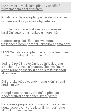
Riziko vzniku vaskulární příhody při léčbě
fluvastatinem a fenofibrátem
Korelace ptiO
a apoptózy u fokální mozkové
2
ischemie a vliv systémové hypertenze
Turbulence srdeční frekvence v posouzení
kardiální autonomní funkce u migreniků
Radiochirurgická léčba schwannomu
trojklaného nervu pomocí Leksellova gama nože
EFNS Guidelines on pharmacological treatment
of neuropathic pain - komentář
Jednorázové intratékální podání baklofenu
a následné zavedení pumpového systému v
léčbě těžké spasticity u osob s roztroušenou
sklerózou
Chirurgická léčba ependymomů krční a horní
hrudní míchy
Komplikace operací z předního přístupu pro
degenerativní onemocnění krční páteře
Bazaliom s propagací do mostomozečkového
koutu asociovaný s ipsilaterálním neurinomem
akustiku – kazuistika