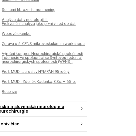
Solitární fibrózní tumor mening
Analýza dat v neurologii. II.
Frekvenční analýza jako první vhled do dat
Webové okénko
Zpráva o 5. CENS mikrovaskulárním workshopu
Výroční kongres Neurochirurgické společnosti
Indonésie ve spolupráci se Světovou federací
neurochirurgických společností (WFNS).
Prof. MUDr. Jaroslav HYMPÁN 95 ročný
Prof. MUDr. Zdeněk Kadaňka, CSc. – 65 let
Recenze
eská a slovenská neurologie a
eurochirurgie
chiv čísel