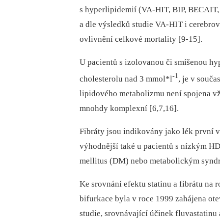
s hyperlipidemií (VA-HIT, BIP, BECAIT,
a dle výsledků studie VA-HIT i cerebrov
ovlivnění celkové mortality [9-15].
U pacientů s izolovanou či smíšenou hyp
-1
cholesterolu nad 3 mmol*l
, je v souč
lipidového metabolizmu není spojena vžd
mnohdy komplexní [6,7,16].
Fibráty jsou indikovány jako lék první v
výhodnější také u pacientů s nízkým HD
mellitus (DM) nebo metabolickým syndro
Ke srovnání efektu statinu a fibrátu na 
bifurkace byla v roce 1999 zahájena ote
studie, srovnávající účinek fluvastatinu