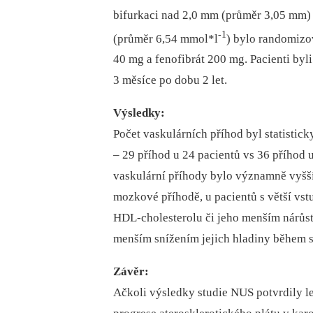
bifurkaci nad 2,0 mm (průměr 3,05 mm) 
-1
(průměr 6,54 mmol*l
) bylo randomizov
40 mg a fenofibrát 200 mg. Pacienti byl
3 měsíce po dobu 2 let.
Výsledky:
Počet vaskulárních příhod byl statistic
–⁠ 29 příhod u 24 pacientů vs 36 příhod 
vaskulární příhody bylo významně vyšší 
mozkové příhodě, u pacientů s větší vstu
HDL-cholesterolu či jeho menším nárůst
menším snížením jejich hladiny během 
Závěr:
Ačkoli výsledky studie NUS potvrdily le