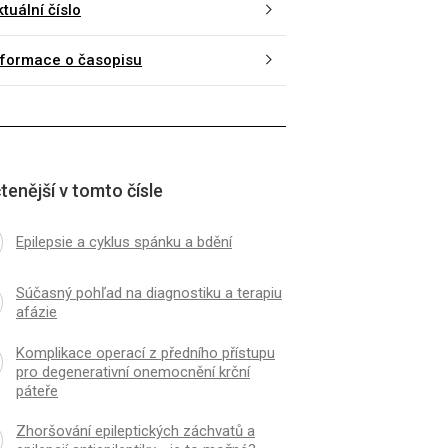
tuální číslo
nformace o časopisu
tenější v tomto čísle
Epilepsie a cyklus spánku a bdění
Súčasný pohľad na diagnostiku a terapiu
afázie
Komplikace operací z předního přístupu
pro degenerativní onemocnění krční
páteře
Zhoršování epileptických záchvatů a