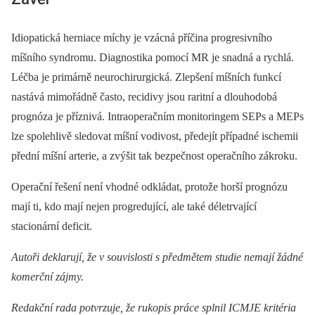
Idiopatická herniace míchy je vzácná příčina progresivního
míšního syndromu. Dia­gnostika pomocí MR je snadná a rychlá.
Léčba je primárně neurochirurgická. Zlepšení míšních funkcí
nastává mimořádně často, recidivy jsou raritní a dlouhodobá
prognóza je příznivá. Intraoperačním monitoringem SEPs a MEPs
lze spolehlivě sledovat míšní vodivost, předejít případné ischemii
přední míšní arterie, a zvýšit tak bezpečnost operačního zákroku.
Operační řešení není vhodné odkládat, protože horší prognózu
mají ti, kdo mají nejen progredující, ale také déletrvající
stacionární deficit.
Autoři deklarují, že v souvislosti s předmětem studie nemají žádné
komerční zájmy.
Redakční rada potvrzuje, že rukopis práce splnil ICMJE kritéria