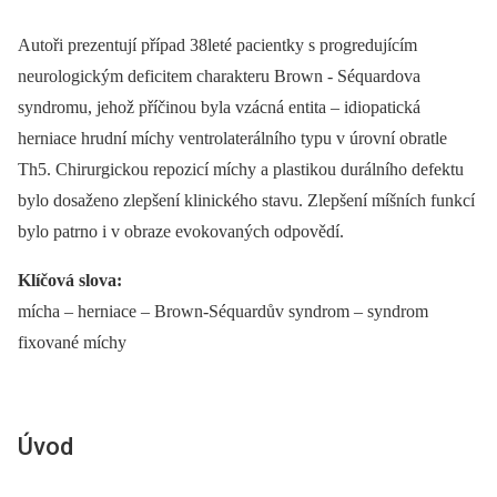
Autoři prezentují případ 38leté pacientky s progredujícím
neurologickým deficitem charakteru Brown ‑⁠ Séquardova
syndromu, jehož příčinou byla vzácná entita –⁠ idiopatická
herniace hrudní míchy ventrolaterálního typu v úrovní obratle
Th5. Chirurgickou repozicí míchy a plastikou durálního defektu
bylo dosaženo zlepšení klinického stavu. Zlepšení míšních funkcí
bylo patrno i v obraze evokovaných odpovědí.
Klíčová slova:
mícha –⁠ herniace –⁠ Brown-Séquardův syndrom –⁠ syndrom
fixované míchy
Úvod