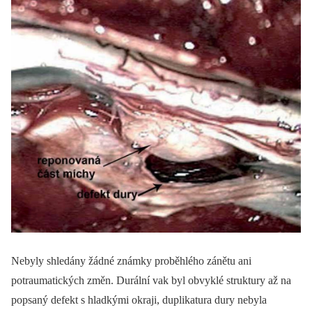
Nebyly shledány žádné známky proběhlého zánětu ani
potraumatických změn. Durální vak byl obvyklé struktury až na
popsaný defekt s hladkými okraji, duplikatura dury nebyla