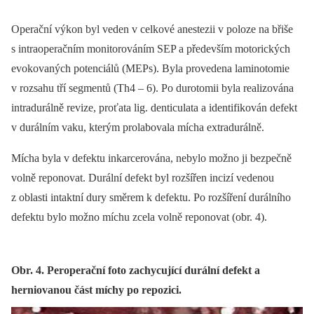
Operační výkon byl veden v celkové ane­stezii v poloze na břiše
s intraoperačním monitorováním SEP a především motorických
evokovaných potenciálů (MEPs). Byla provedena laminotomie
v rozsahu tří segmentů (Th4 –⁠ 6). Po durotomii byla realizována
intradurálně revize, proťata lig. denticulata a identifikován defekt
v durálním vaku, kterým prolabovala mícha extradurálně.
Mícha byla v defektu inkarcerována, nebylo možno ji bezpečně
volně reponovat. Durální defekt byl rozšířen incizí vedenou
z oblasti intaktní dury směrem k defektu. Po rozšíření durálního
defektu bylo možno míchu zcela volně reponovat (obr. 4).
Obr. 4. Peroperační foto zachycující durální defekt a
herniovanou část míchy po repozici.