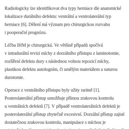
Radiologicky lze identifikovat dva typy herniace dle anatomické
lokalizace durálního defektu: ventrální a ventrolaterální typ
herniace [6]. Dělení má význam pro chirurgickou rozvahu
i pooperační prognózu.
Léčba IHM je chirurgická. Ve většině případů spočívá
v intradurální revizi míchy z dorzálního přístupu z laminotomie,
rozšíření defektu dury s následnou volnou repozicí míchy,
plastikou defektu autologním, či umělým materiálem a suturou
durotomie.
Operace z ventrálního přístupu byly užity raritně [1].
Posterolaterální přístup umožňuje přímou zrakovou kon­trolu
u ventrálních defektů [7]. V případě ventrolaterálních defektů je
posterolaterální přístup zbytečně excesivní. Dorzální přístup zajistí
dostatečnou zrakovou kon­trolu, manipulace s míchou je