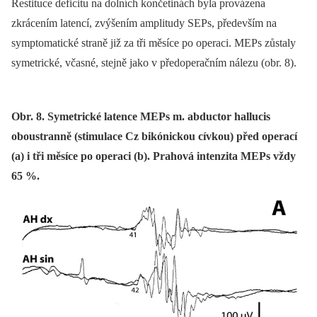
Restituce deficitu na dolních končetinách byla provázena
zkrácením latencí, zvýšením amplitudy SEPs, především na
symptomatické straně již za tři měsíce po operaci. MEPs zůstaly
symetrické, včasné, stejně jako v předoperačním nálezu (obr. 8).
Obr. 8. Symetrické latence MEPs m. abductor hallucis
oboustranně (stimulace Cz bikónickou cívkou) před operací
(a) i tři měsíce po operaci (b). Prahová intenzita MEPs vždy
65 %.