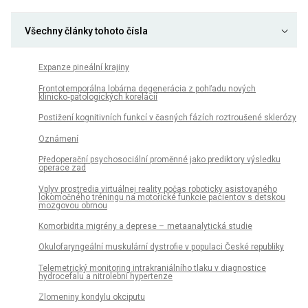
Všechny články tohoto čísla
Expanze pineální krajiny
Frontotemporálna lobárna degenerácia z pohľadu nových
klinicko‑patologických korelácií
Postižení kognitivních funkcí v časných fázích roztroušené sklerózy
Oznámení
Předoperační psychosociální proměnné jako prediktory výsledku
operace zad
Vplyv prostredia virtuálnej reality počas roboticky asistovaného
lokomočného tréningu na motorické funkcie pacientov s detskou
mozgovou obrnou
Komorbidita migrény a deprese – metaanalytická studie
Okulofaryngeální muskulární dystrofie v populaci České republiky
Telemetrický monitoring intrakraniálního tlaku v dia­gnostice
hydrocefalu a nitrolební hypertenze
Zlomeniny kondylu okciputu