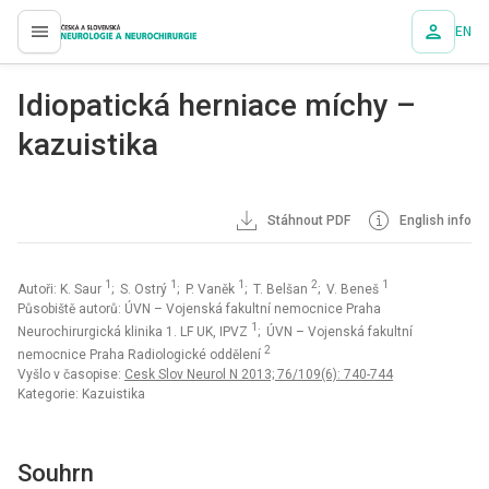
EN
proLékaře.cz
Idiopatická herniace míchy –
kazuistika
Stáhnout PDF
English info
1
1
1
2
1
Autoři: K. Saur
; S. Ostrý
; P. Vaněk
; T. Belšan
; V. Beneš
Působiště autorů: ÚVN – Vojenská fakultní nemocnice Praha
1
Neurochirurgická klinika 1. LF UK, IPVZ
; ÚVN – Vojenská fakultní
2
nemocnice Praha Radiologické oddělení
Vyšlo v časopise:
Cesk Slov Neurol N 2013; 76/109(6): 740-744
Kategorie: Kazuistika
Souhrn