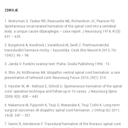
ZDROJE
1. Wortzman G, Tasker RR, Rewcastle NB, Richardson JC, Pearson FG.
Spontaneous incarcerated herniation of the spinal cord into a vertebral
body: a unique cause ofparaplegia –⁠ case report. J Neurosurg 1974; 41(5):
631 –⁠ 635.
2. Burgetová A, Kovářová I, Vaněčková M, Seidl Z. Posttraumatická
transdurální herniace míchy –⁠ kazuistika. Cesk Slov Neurol N 2013; 76/
109(1): 96 –⁠ 98.
3. Janda V. Funkční svalový test. Praha: Grada Publishing 1996 : 15.
4. Shin JH, KriShnaney AA. Idiopathic ventral spinal cord herniation: a rare
presentation of tethered cord. Neurosurg Focus 2010; 29(1): E10.
5. Hassler W, Al ‑⁠ Kahlout E, Schick U. Spontaneous herniation of the spinal
cord: operative technique and follow‑up in 10 cases. J Neurosurg Spine
2008; 9(5): 438 –⁠ 443.
6. Nakamura M, Fujiyoshi K, Tsuji O, Watanabe K, Tsuji T,Ishii K. Long‑term
surgical outcomes ofi diopathic spinal cord herniation. J Orthop Sci 2011;
16(4): 347 –⁠ 351.
7. Gwinn R, Henderson F. Transdural herniation of the thoracic spinal cord: