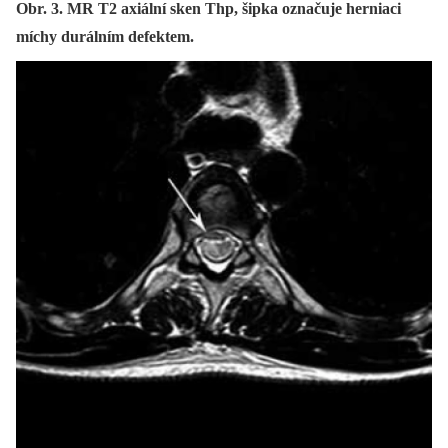
Obr. 3. MR T2 axiální sken Thp, šipka označuje herniaci
míchy durálním defektem.