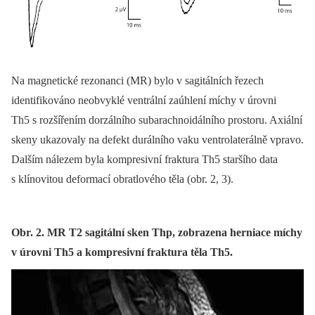
Na magnetické rezonanci (MR) bylo v sagitálních řezech
identifikováno neobvyklé ventrální zaúhlení míchy v úrovni
Th5 s rozšířením dorzálního subarachnoidálního prostoru. Axiální
skeny ukazovaly na defekt durálního vaku ventrolaterálně vpravo.
Dalším nálezem byla kompresivní fraktura Th5 staršího data
s klínovitou deformací obratlového těla (obr. 2, 3).
Obr. 2. MR T2 sagitální sken Thp, zobrazena herniace míchy
v úrovni Th5 a kompresivní fraktura těla Th5.