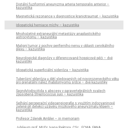
Distální fuziformní aneuryzma arteria temporalis anterior –
kazuistika
Magnetická rezonance v dia­gnostice kraniotraumat – kazuistika
Idiopatická herniace míchy – kazuistika
Mnohočetné extraneurální metastázy anaplastického
astrocytomu – kazuistika
Maligní tumor z pochvy periferního nervu v oblasti cervikálního
plexu – kazuistika
Neurologické dia­gnózy v diferencované hospicové péči – dvě
kazuistiky
Idiopatická superficiální sideróza – kazuistika
Tuberózní skleróza u dětí sledovaných od novorozeneckého věku
pro prenatální nález rhabdomyomů srdce – dvě kazuistiky
Spondylodiscitida s abscesy v paravertebrálních svalech
způsobená
Streptococcus suis
– kazuistika
Selhání peroperační videoangiografie s využitím indocyaninové
zeleně při detekci uzávěru mozkového aneuryzmatu klipem –
kazuistika
Profesor Zdeněk Ambler – in memoriam
Jubileum prof. MUDr. Ivana Rektora, CSc., FCMA, FANA