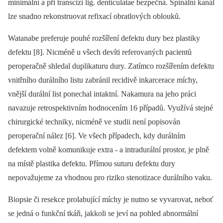
minimální a při transcizi lig. denticulatae bezpečná. Spinální kanál
lze snadno rekonstruovat refixací obratlových oblouků.
Watanabe preferuje pouhé rozšíření defektu dury bez plastiky
defektu [8]. Nicméně u všech devíti referovaných pacientů
peroperačně shledal duplikaturu dury. Zatímco rozšířením defektu
vnitřního durálního listu zabránil recidivě inkarcerace míchy,
vnější durální list ponechal intaktní. Nakamura na jeho práci
navazuje retrospektivním hodnocením 16 případů. Využívá stejné
chirurgické techniky, nicméně ve studii není popisován
peroperační nález [6]. Ve všech případech, kdy durálním
defektem volně komunikuje extra ‑⁠ a intradurální prostor, je plně
na místě plastika defektu. Přímou suturu defektu dury
nepovažujeme za vhodnou pro riziko stenotizace durálního vaku.
Biopsie či resekce prolabující míchy je nutno se vyvarovat, neboť
se jedná o funkční tkáň, jakkoli se jeví na pohled abnormální