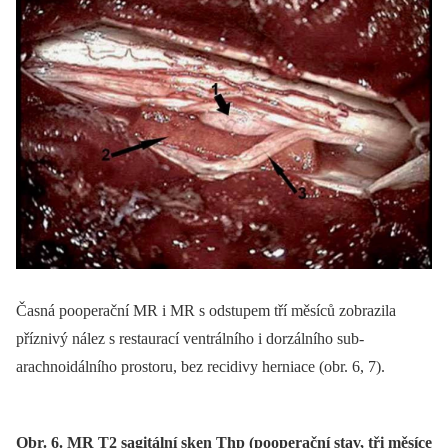
Časná pooperační MR i MR s odstupem tří měsíců zobrazila
příznivý nález s restaurací ventrálního i dorzálního sub­
arachnoidálního prostoru, bez recidivy herniace (obr. 6, 7).
Obr. 6. MR T2 sagitální sken Thp (pooperační stav, tři měsíce