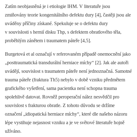
Zatím neobjasněná je i etiologie IHM. V literatuře jsou
zmiňovány teorie kongenitálního defektu dury [4], častěji jsou ale
uváděny příčiny získané. Spekuluje se o defektu dury
v souvislosti s hernií disku Thp, s defektem obratlového těla,
proběhlým zánětem i traumatem páteře [4,5].
Burgetová et al označují v referovaném případě onemocnění jako
„posttraumatická transdurální herniace míchy“ [2]. Jak ale autoři
uvádějí, souvislost s traumatem páteře není jednoznačná. Samotné
trauma páteře (fraktura Th5) nebylo v době vzniku předmětem
grafického vyšetření, sama pacientka není schopna trauma
spolehlivě datovat. Rovněž peroperační nález nesvědčil pro
souvislost s frakturou obratle. Z tohoto důvodu se držíme
označení „idiopatická herniace míchy“, které dle našeho názoru
lépe vystihuje nejasnost vzniku a je ve světové literatuře hojně
užíváno.