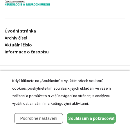
proLékaře.cz
Úvodní stránka
Archiv čísel
Aktuální číslo
Informace o časopisu
Úvodní stránka
Když kliknete na „Souhlasím“ s využitím všech souborů
Archiv čísel
Aktuální číslo
cookies, poskytnete tím souhlas k jejich ukládání ve vašem
Informace o časopisu
zařízení a pomůže to s vaší navigací na stránce, s analýzou
Prohlášení o cookies
využití dat a našimi marketingovými aktivitami.
Nastavení cookies
Podrobné nastavení
Souhlasím a pokračovat
© 2008-2026 MeDitorial | ISSN 1803-6597