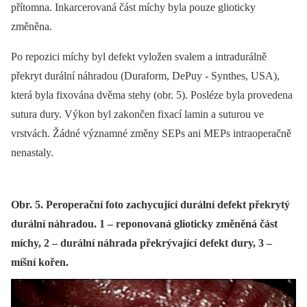
přítomna. Inkarcerovaná část míchy byla pouze glioticky
změněna.
Po repozici míchy byl defekt vyložen svalem a intradurálně
překryt durální náhradou (Duraform, DePuy ‑⁠ Synthes, USA),
která byla fixována dvěma stehy (obr. 5). Posléze byla provedena
sutura dury. Výkon byl zakončen fixací lamin a suturou ve
vrstvách. Žádné významné změny SEPs ani MEPs intraoperačně
nenastaly.
Obr. 5. Peroperační foto zachycující durální defekt překrytý
durální náhradou. 1 – reponovaná glioticky změněná část
míchy, 2 – durální náhrada překrývající defekt dury, 3 –
míšní kořen.