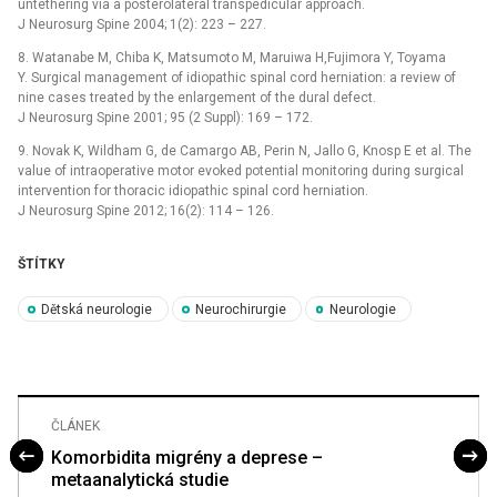
untethering via a posterolateral transpedicular approach.
J Neurosurg Spine 2004; 1(2): 223 –⁠ 227.
8. Watanabe M, Chiba K, Matsumoto M, Maruiwa H,Fujimora Y, Toyama
Y. Surgical management of idiopathic spinal cord herniation: a review of
nine cases treated by the enlargement of the dural defect.
J Neurosurg Spine 2001; 95 (2 Suppl): 169 –⁠ 172.
9. Novak K, Wildham G, de Camargo AB, Perin N, Jallo G, Knosp E et al. The
value of intraoperative motor evoked potential monitoring during surgical
intervention for thoracic idiopathic spinal cord herniation.
J Neurosurg Spine 2012; 16(2): 114 –⁠ 126.
ŠTÍTKY
Dětská neurologie
Neurochirurgie
Neurologie
ČLÁNEK
Komorbidita migrény a deprese –
metaanalytická studie