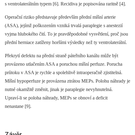
s ventrolaterálním typem [6]. Recidiva je popisována raritně [4].
Operační riziko představuje především přední míšní arterie
(ASA), jejímž poškozením vzniká trvalá paraplegie s ane­stezií
vyjma hlubokého čití. To je pravděpodobné vysvětlení, proč jsou
přední herniace zatíženy horšími výsledky než ty ventrolaterální.
Překrytí defektu na přední straně páteřního kanálu může být
provázeno utlačením ASA a poruchou míšní perfuze. Porucha
průtoku v ASA je rychle a spolehlivě intraoperačně zjistitelná.
Míšní hypoperfuze je provázena ztrátou MEPs. Polohu náhrady je
nutné okamžitě změnit, jinak je paraplegie nevyhnutelná.
Upraví‑li se poloha náhrady, MEPs se obnoví a deficit
nenastane [9].
Závěr