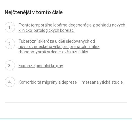
Nejčtenější v tomto čísle
Frontotemporálna lobárna degenerácia z pohľadu nových
klinicko‑patologických korelácií
Tuberózní skleróza u dětí sledovaných od
novorozeneckého věku pro prenatální nález
rhabdomyomů srdce – dvě kazuistiky
Expanze pineální krajiny
Komorbidita migrény a deprese – metaanalytická studie