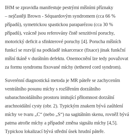
IHM se zpravidla manifestuje pestrými míšními příznaky
–⁠ nejčastěji Brown ‑⁠ Séquardovým syndromem (cca 66 %
případů), symetrickou spastickou paraparézou (cca 30 %
případů), vzácně jsou referovány čistě senzitivní poruchy,
motorický deficit a sfinkterové poruchy [4]. Porucha míšních
funkcí se rozvíjí na podkladě inkarcerace (fixace) jinak funkční
míšní tkáně v durálním defektu. Onemocnění lze tedy považovat
za formu syndromu fixované míchy (tethered cord syndrom).
Suverénní dia­gnostická metoda je MR páteře se zachycením
ventrálního posunu míchy s rozšířením dorzálního
subarachnoidálního prostoru imitující přítomnost dorzální
arachnoidální cysty (obr. 2). Typickým znakem bývá zaúhlení
míchy ve tvaru „C“ (nebo „S“) na sagitálním skenu, rovněž bývá
patrna atrofie míchy a případně změna signálu míchy [4,5].
Typickou lokalizací bývá střední úsek hrudní páteře.