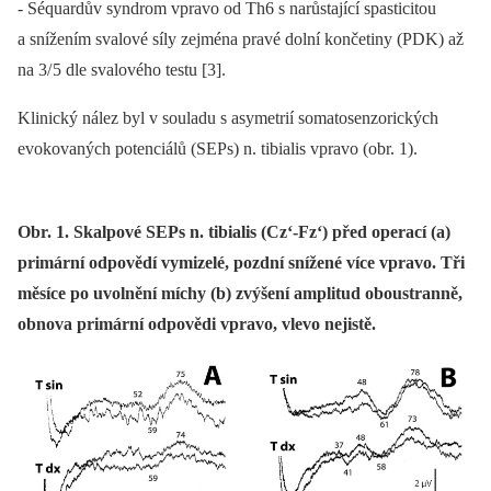
‑⁠ Séquardův syndrom vpravo od Th6 s narůstající spasticitou
a snížením svalové síly zejména pravé dolní končetiny (PDK) až
na 3/ 5 dle svalového testu [3].
Klinický nález byl v souladu s asymetrií somatosenzorických
evokovaných potenciálů (SEPs) n. tibialis vpravo (obr. 1).
Obr. 1. Skalpové SEPs n. tibialis (Cz‘-Fz‘) před operací (a)
primární odpovědí vymizelé, pozdní snížené více vpravo. Tři
měsíce po uvolnění míchy (b) zvýšení amplitud oboustranně,
obnova primární odpovědi vpravo, vlevo nejistě.