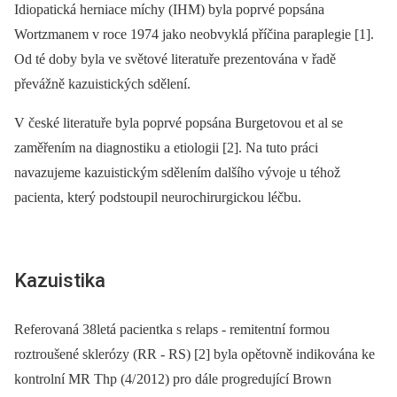
Idiopatická herniace míchy (IHM) byla poprvé popsána
Wortzmanem v roce 1974 jako neobvyklá příčina paraplegie [1].
Od té doby byla ve světové literatuře prezentována v řadě
převážně kazuistických sdělení.
V české literatuře byla poprvé popsána Burgetovou et al se
zaměřením na dia­gnostiku a etiologii [2]. Na tuto práci
navazujeme kazuistickým sdělením dalšího vývoje u téhož
pacienta, který podstoupil neurochirurgickou léčbu.
Kazuistika
Referovaná 38letá pacientka s relaps ‑⁠ remitentní formou
roztroušené sklerózy (RR ‑⁠ RS) [2] byla opětovně indikována ke
kontrolní MR Thp (4/ 2012) pro dále progredující Brown