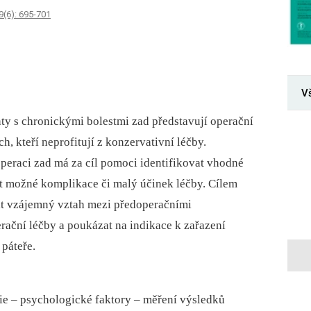
9(6): 695-701
V
nty s chronickými bolestmi zad představují operační
, kteří neprofitují z konzervativní léčby.
peraci zad má za cíl pomoci identifikovat vhodné
t možné komplikace či malý účinek léčby. Cílem
it vzájemný vztah mezi předoperačními
rační léčby a poukázat na indikace k zařazení
páteře.
gie –⁠ psychologické faktory –⁠ měření výsledků