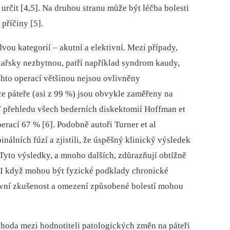
určit [4,5]. Na druhou stranu může být léčba bolesti
 příčiny [5].
dvou kategorií –⁠ akutní a elektivní. Mezi případy,
kařsky nezbytnou, patří například syndrom kaudy,
chto operací většinou nejsou ovlivněny
ce páteře (asi z 99 %) jsou obvykle zaměřeny na
 V přehledu všech bederních diskektomií Hoffman et
erací 67 % [6]. Podobně autoři Turner et al
lních fúzí a zjistili, že úspěšný klinický výsledek
 Tyto výsledky, a mnoho dalších, zdůrazňují obtížně
 I když mohou být fyzické podklady chronické
tivní zkušenost a omezení způsobené bolestí mohou
shoda mezi hodnotiteli patologických změn na páteři