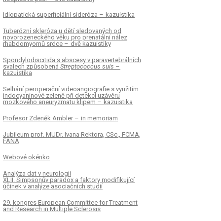
Idiopatická superficiální sideróza – kazuistika
Tuberózní skleróza u dětí sledovaných od
novorozeneckého věku pro prenatální nález
rhabdomyomů srdce – dvě kazuistiky
Spondylodiscitida s abscesy v paravertebrálních
svalech způsobená
Streptococcus suis
–
kazuistika
Selhání peroperační videoangiografie s využitím
indocyaninové zeleně při detekci uzávěru
mozkového aneuryzmatu klipem – kazuistika
Profesor Zdeněk Ambler – in memoriam
Jubileum prof. MUDr. Ivana Rektora, CSc., FCMA,
FANA
Webové okénko
Analýza dat v neurologii
XLII. Simpsonův paradox a faktory modifikující
účinek v analýze asociačních studií
29. kongres European Committee for Treatment
and Research in Multiple Sclerosis