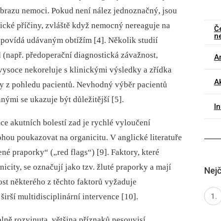
obrazu nemoci. Pokud není nález jednoznačný, jsou
cké příčiny, zvláště když nemocný nereaguje na
Č
n
povídá udávaným obtížím [4]. Několik studií
d (např. předoperační dia­gnostická závažnost,
Ar
vysoce nekoreluje s klinickými výsledky a zřídka
Ak
by z pohledu pacientů. Nevhodný výběr pacientů
nými se ukazuje být důležitější [5].
I
ice akutních bolestí zad je rychlé vyloučení
ohou poukazovat na organicitu. V anglické literatuře
ené praporky“ („red flags“) [9]. Faktory, které
icity, se označují jako tzv. žluté praporky a mají
Nejč
st ně­kte­rého z těchto faktorů vyžaduje
irší multidisciplinární intervence [10].
plně rozvinuta, většina příznaků nesouvisí