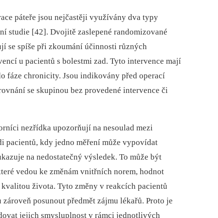
ace páteře jsou nejčastěji využívány dva typy
ivní studie [42]. Dvojitě zaslepené randomizované
ňují se spíše při zkoumání účinnosti různých
vencí u pacientů s bolestmi zad. Tyto intervence mají
do fáze chronicity. Jsou indikovány před operací
srovnání se skupinou bez provedené intervence či
orníci nezřídka upozorňují na nesoulad mezi
i pacientů, kdy jedno měření může vypovídat
ukazuje na nedostatečný výsledek. To může být
které vedou ke změnám vnitřních norem, hodnot
s kvalitou života. Tyto změny v reakcích pacientů
 zároveň posunout předmět zájmu lékařů. Proto je
dovat jejich smysluplnost v rámci jednotlivých