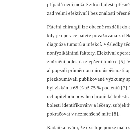
případů není možné zdroj bolesti přesně 
zad velmi efektivní i bez znalosti přesné
Páteřní chirurgii lze obecně rozdělit do 
kdy je operace páteře považována za lé
dia­gnóza tumorů a infekcí. Výsledky tě
nonfyzikálními faktory. Elektivní opera
zmírnění bolesti a zlepšení funkce [5].
al popsali průměrnou míru úspěšnosti op
přezkoumávali publikované výzkumy spiná
byl získán u 65 % až 75 % pacientů [7].
uchopitelnou povahu chronické bolesti.
bolesti identifikovány a léčeny, subjek
pokračovat v nezmenšené míře [8].
Kadaňka uvádí, že existuje pouze malá 