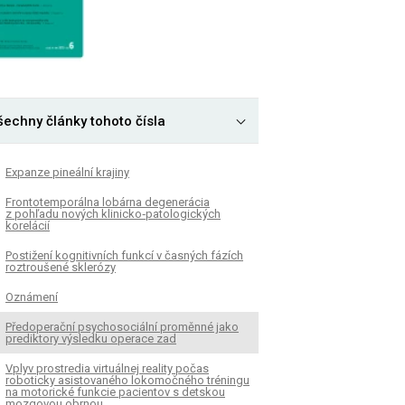
šechny články tohoto čísla
Expanze pineální krajiny
Frontotemporálna lobárna degenerácia
z pohľadu nových klinicko‑patologických
korelácií
Postižení kognitivních funkcí v časných fázích
roztroušené sklerózy
Oznámení
Předoperační psychosociální proměnné jako
prediktory výsledku operace zad
Vplyv prostredia virtuálnej reality počas
roboticky asistovaného lokomočného tréningu
na motorické funkcie pacientov s detskou
mozgovou obrnou