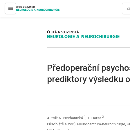
proLékaře.cz
proLékaře.cz
Předoperační psycho
prediktory výsledku 
1
2
Autoři: N. Nechanická
; P. Harsa
Působiště autorů: Neurocentrum-neurochirugie, Kr
2