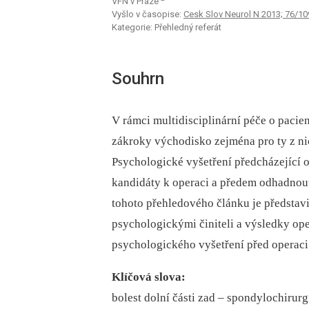
VFN v Praze
Vyšlo v časopise:
Cesk Slov Neurol N 2013; 76/10
Kategorie: Přehledný referát
Souhrn
V rámci multidisciplinární péče o pacie
zákroky východisko zejména pro ty z nich
Psychologické vyšetření předcházející o
kandidáty k operaci a předem odhadnou
tohoto přehledového článku je představ
psychologickými činiteli a výsledky ope
psychologického vyšetření před operaci 
Klíčová slova:
bolest dolní části zad –⁠ spondylochirur