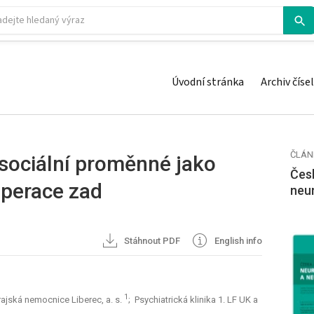
Úvodní stránka
Archiv čísel
ČLÁN
sociální proměnné jako
Česk
operace zad
neu
Stáhnout PDF
English info
1
ajská nemocnice Liberec, a. s.
; Psychiatrická klinika 1. LF UK a