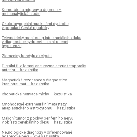
Komorbidita migrény a deprese –
metaanalytická studie
Okulofaryngeální muskulární dystrofie
v populaci České republiky
Telemetrický monitoring intrakraniálního tlaku
v dia­gnostice hydrocefalu a nitrolební
hypertenze
Zlomeniny kondylu okciputu
Distální fuziformní aneuryzma arteria temporalis
anterior – kazuistika
Magnetická rezonance v dia­gnostice
kraniotraumat – kazuistika
Idiopatická herniace míchy – kazuistika
Mnohočetné extraneurální metastázy
anaplastického astrocytomu – kazuistika
Maligní tumor z pochvy periferního nervu
v oblasti cervikálního plexu – kazuistika
Neurologické dia­gnózy v diferencované
hospicové péči – dvě kazuistiky