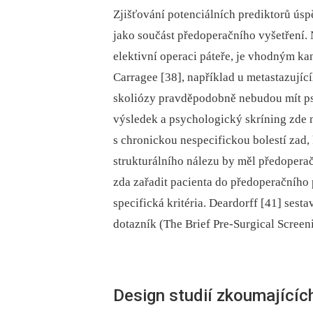
Zjišťování potenciálních prediktorů ús
jako součást předoperačního vyšetření. 
elektivní operaci páteře, je vhodným ka
Carragee [38], například u metastazujíc
skoliózy pravděpodobně nebudou mít ps
výsledek a psychologický skríning zde 
s chronickou nespecifickou bolestí zad
strukturálního nálezu by měl předoperač
zda zařadit pacienta do předoperačního 
specifická kritéria. Deardorff [41] sest
dotazník (The Brief Pre‑Surgical Screen
Design studií zkoumajících