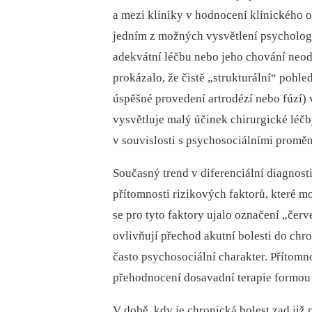
a mezi kliniky v hodnocení klinického 
jedním z možných vysvětlení psychologi
adekvátní léčbu nebo jeho chování neod
prokázalo, že čistě „strukturální“ pohle
úspěšné provedení artrodézí nebo fúzí) 
vysvětluje malý účinek chirurgické léč
v souvislosti s psychosociálními proměn
Současný trend v diferenciální dia­gnost
přítomnosti rizikových faktorů, které m
se pro tyto faktory ujalo označení „červ
ovlivňují přechod akutní bolesti do chron
často psychosociální charakter. Přítomno
přehodnocení dosavadní terapie formou š
V době, kdy je chronická bolest zad již 