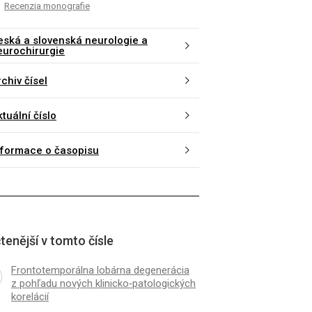
Recenzia monografie
eská a slovenská neurologie a
eurochirurgie
chiv čísel
tuální číslo
nformace o časopisu
tenější v tomto čísle
Frontotemporálna lobárna degenerácia
z pohľadu nových klinicko‑patologických
korelácií