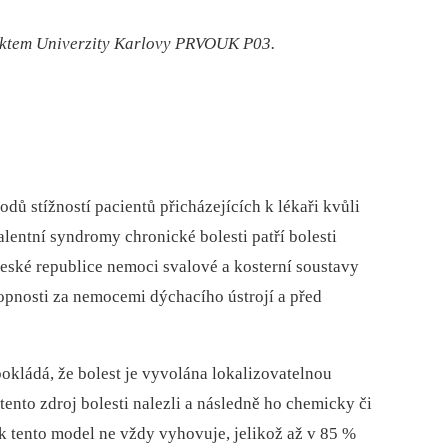
ktem Univerzity Karlovy PRVOUK P03.
dů stížností pacientů přicházejících k lékaři kvůli
alentní syndromy chronické bolesti patří bolesti
 České republice nemoci svalové a kosterní soustavy
opnosti za nemocemi dýchacího ústrojí a před
okládá, že bolest je vyvolána lokalizovatelnou
y tento zdroj bolesti nalezli a následně ho chemicky či
ak tento model ne vždy vyhovuje, jelikož až v 85 %