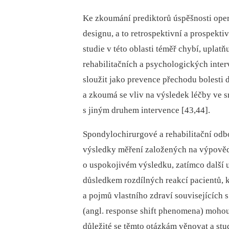
Ke zkoumání prediktorů úspěšnosti oper
designu, a to retrospektivní a prospekt
studie v této oblasti téměř chybí, uplat
rehabilitačních a psychologických inter
sloužit jako prevence přechodu bolesti 
a zkoumá se vliv na výsledek léčby ve 
s jiným druhem intervence [43,44].
Spondylochirurgové a rehabilitační odb
výsledky měření založených na výpověd
o uspokojivém výsledku, zatímco další 
důsledkem rozdílných reakcí pacientů, 
a pojmů vlastního zdraví souvisejících 
(angl. response shift phenomena) mohou
důležité se těmto otázkám věnovat a stu