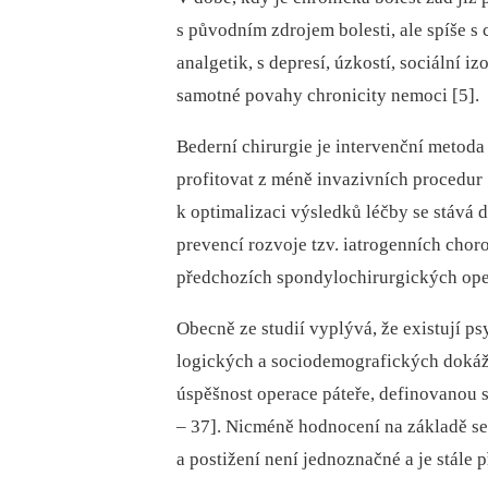
s původním zdrojem bolesti, ale spíše 
analgetik, s depresí, úzkostí, sociální i
samotné povahy chronicity nemoci [5].
Bederní chirurgie je intervenční metoda
profitovat z méně invazivních procedur 
k optimalizaci výsledků léčby se stává
prevencí rozvoje tzv. iatrogenních chor
předchozích spondylochirurgických ope
Obecně ze studií vyplývá, že existují ps
logických a sociodemografických dokáží
úspěšnost operace páteře, definovanou
–⁠ 37]. Nicméně hodnocení na základě s
a postižení není jednoznačné a je stále 