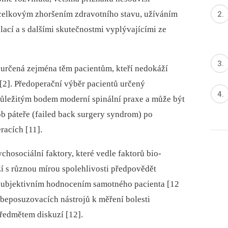
s celkovým zhoršením zdravotního stavu, užíváním
zolací a s dalšími skutečnostmi vyplývajícími ze
 určená zejména těm pacientům, kteří nedokáží
[2]. Předoperační výběr pacientů určený
 důležitým bodem moderní spinální praxe a může být
ob páteře (failed back surgery syndrom) po
racích [11].
ychosociální faktory, které vedle faktorů bio­
 s různou mírou spolehlivosti předpovědět
 subjektivním hodnocením samotného pacienta [12
ebeposuzovacích nástrojů k měření bolesti
předmětem diskuzí [12].