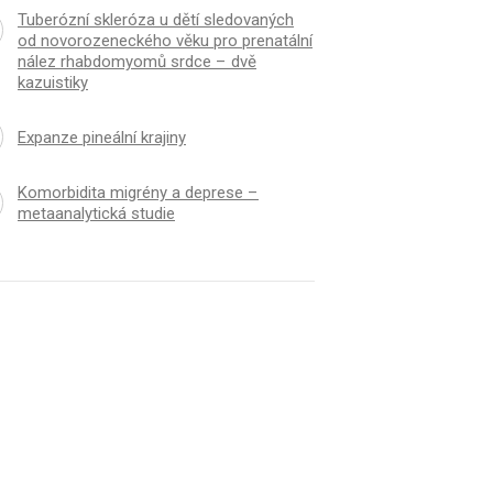
Tuberózní skleróza u dětí sledovaných
od novorozeneckého věku pro prenatální
nález rhabdomyomů srdce – dvě
kazuistiky
Expanze pineální krajiny
Komorbidita migrény a deprese –
metaanalytická studie