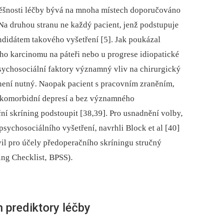
­pěšnosti léčby bývá na mnoha místech doporučováno
Na druhou stranu ne každý pacient, jenž podstupuje
ndidátem takového vyšetření [5]. Jak poukázal
ího karcinomu na páteři nebo u progrese idiopatické
ychosociální faktory významný vliv na chirurgický
není nutný. Naopak pacient s pracovním zraněním,
, komorbidní depresí a bez významného
ní skríning podstoupit [38,39]. Pro usnadnění volby,
psychosociálního vyšetření, navrhli Block et al [40]
avil pro účely předoperačního skríningu stručný
ing Checklist, BPSS).
 prediktory léčby