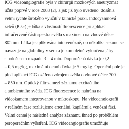
ICG videoangiografie byla v chirurgii mozkových aneuryzmat
užita poprvé v roce 2003 [2], a jak již bylo uvedeno, dosáhla
velmi rychle širokého využití v klinické praxi. Indocyaninová
zeleň (ICG) je látka s vlastností fluorescence při aplikaci
infračervené části spektra světla s maximem na vlnové délce
805 nm. Látka je aplikována intravenózně, do několika sekund se
navazuje na globuliny v séru a je kompletně vyloučena játry
s poločasem rozpadu 3 –⁠ 4 min. Doporučená dávka je 0,2
–⁠ 0,5 mg/ kg, maximální denní dávka je 5 mg/ kg. Operační pole je
před aplikací ICG ozářeno zdrojem světla o vlnové délce 700
–⁠ 850 nm. Optický filtr zamezí záznamu excitačního
a ambientního světla. ICG fluorescence je nahrána na
videokameru integrovanou v mikroskopu. Na videoangiografii
v reálném čase rozlišujeme arteriální, kapilární a venózní fázi.
Velmi cenná je následná analýza záznamu ihned po proběhlém
peroperačním vyšetření. ICG videoangiografie umožňuje