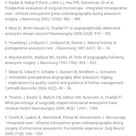
3. Raabe A, Nakaji P, Beck J, Kim LJ, Hsu FPK, Kamerman JD et al.
Prospective evaluation of surgical microscope ‑⁠ integrated intraoperative
near ‑⁠ infrared indocyanine green videoangiography during aneurysm
surgery. J Neurosurg 2005; 103(6): 982 –⁠ 989.
4. Mery FJ, Amin‑Hanjani S, Charbel FT. Is angiographically obliterated
aneurysm always secure? Neurosurgery 2008; 62(4): 979 –⁠ 982.
5. Feuerberg I, Lindquist C, Lindquist M, Steiner L. Natural history of
postoperative aneurysm rest. J Neurosurg 1987; 66(1): 30 –⁠ 34.
6. Macdonald RL, Wallace MC, Kestle JR. Role of angiography following
aneurysm surgery. J Neurosurg 1993; 79(6): 826 –⁠ 832.
7. Meyer B, Urbach H, Schaller C, Baslam M, Nordblom J, Schramm
J. Immediate postoperative angiography after aneurysm clipping
–⁠ implications for quality control and guidance of further management.
Zentralbl Neurochir 2004; 65(2): 49 –⁠ 56.
8. Thorton J, Bashir Q, Aletich VA, Debrun GM, Ausmann JI, Charbel FT.
What percentage of surgically clipped intracranial aneurysms have
residual necks? Neurosurgery 2000; 46(6): 1294 –⁠ 1300.
9. Dashti R, Laakso A., Niemelä M, Porras M, Hernesniemi J. Microscope
‑⁠ integrated near ‑⁠ infrared indocyanine green videoangiography during
surgery of intracranial aneurysms: the Helsinki experience. Surg Neurol
2009; 71(5): 543 –⁠ 550.