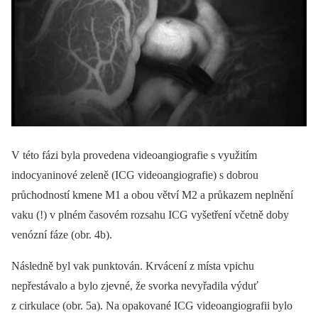
V této fázi byla provedena videoangiografie s využitím
indocyaninové zeleně (ICG videoangiografie) s dobrou
průchodností kmene M1 a obou větví M2 a průkazem neplnění
vaku (!) v plném časovém rozsahu ICG vyšetření včetně doby
venózní fáze (obr. 4b).
Následně byl vak punktován. Krvácení z místa vpichu
nepřestávalo a bylo zjevné, že svorka nevyřadila výduť
z cirkulace (obr. 5a). Na opakované ICG videoangiografii bylo