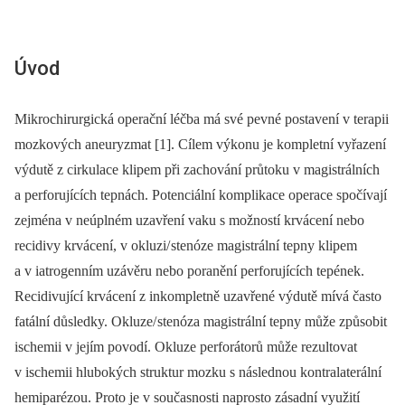
Úvod
Mikrochirurgická operační léčba má své pevné postavení v terapii
mozkových aneuryzmat [1]. Cílem výkonu je kompletní vyřazení
výdutě z cirkulace klipem při zachování průtoku v magistrálních
a perforujících tepnách. Potenciální komplikace operace spočívají
zejména v ne­úplném uzavření vaku s možností krvácení nebo
recidivy krvácení, v okluzi/ stenóze magistrální tepny klipem
a v iatrogenním uzávěru nebo poranění perforujících tepének.
Recidivující krvácení z inkompletně uzavřené výdutě mívá často
fatální důsledky. Okluze/ stenóza magistrální tepny může způsobit
ischemii v jejím povodí. Okluze perforátorů může rezultovat
v ischemii hlubokých struktur mozku s následnou kontralaterální
hemiparézou. Proto je v současnosti naprosto zásadní využití