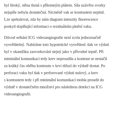
byl široký, stěna tlustá s přítomným plátem. Síla uzávěru svorky
nejspíše nebyla dostatečná. Nicméně vak se kontrastem neplnil.
Lze spekulovat, zda by nám diagram intenzity fluorescence
poskytl doplňující informaci o reziduálním plnění vaku.
Důvod selhání ICG videoangiografie není zcela jednoznačně
vysvětlitelný. Nabízíme toto hypotetické vysvětlení: tlak ve výduti
byl v okamžiku zasvorkování stejný jako v přívodné tepně. Při
minimální komunikaci tedy krev neproudila a kontrast se nestačil
za krátký čas oběhu kontrastu v krvi difuzí do výdutě dostat. Po
perforaci vaku byl tlak v perforované výduti nulový, a krev
s kontrastem tedy i při minimální komunikací mohla proudit do
výdutě v dostatečném množství pro následnou detekci na ICG
videoangiografii.