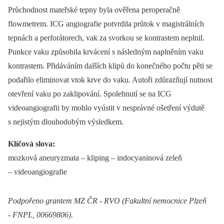
Průchodnost mateřské tepny byla ověřena peroperačně
flowmetrem. ICG angiografie potvrdila průtok v magistrálních
tepnách a perforátorech, vak za svorkou se kontrastem neplnil.
Punkce vaku způsobila krvácení s následným naplněním vaku
kontrastem. Přidáváním dalších klipů do konečného počtu pěti se
podařilo eliminovat vtok krve do vaku. Autoři zdůrazňují nutnost
otevření vaku po zaklipování. Spolehnutí se na ICG
videoangiografii by mohlo vyústit v nesprávné ošetření výdutě
s nejistým dlouhodobým výsledkem.
Klíčová slova:
mozková aneuryzmata –⁠ kliping –⁠ indocyaninová zeleň
–⁠ videoangiografie
Podpořeno grantem MZ ČR ‑⁠ RVO (Fakultní nemocnice Plzeň
‑⁠ FNPL, 00669806).