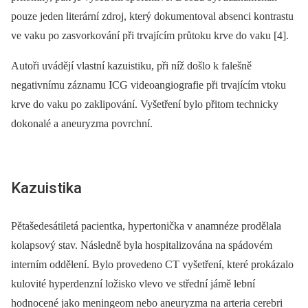
pouze jeden literární zdroj, který dokumentoval absenci kontrastu
ve vaku po zasvorkování při trvajícím průtoku krve do vaku [4].
Autoři uvádějí vlastní kazuistiku, při níž došlo k falešně
negativnímu záznamu ICG videoangiografie při trvajícím vtoku
krve do vaku po zaklipování. Vyšetření bylo přitom technicky
dokonalé a aneuryzma povrchní.
Kazuistika
Pětašedesátiletá pacientka, hypertonička v anamnéze prodělala
kolapsový stav. Následně byla hospitalizována na spádovém
interním oddělení. Bylo provedeno CT vyšetření, které prokázalo
kulovité hyperdenzní ložisko vlevo ve střední jámě lební
hodnocené jako meningeom nebo aneuryzma na arteria cerebri