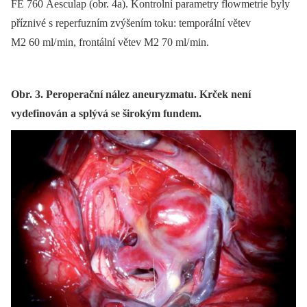
FE 760 Aesculap (obr. 4a). Kontrolní parametry flowmetrie byly
příznivé s reperfuzním zvýšením toku: temporální větev
M2 60 ml/ min, frontální větev M2 70 ml/ min.
Obr. 3. Peroperační nález aneuryzmatu. Krček není
vydefinován a splývá se širokým fundem.