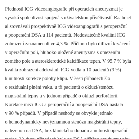
Předností ICG videoangiografie při operacích aneuryzmat je
vysoká spolehlivost spojená s uživatelskou přívětivostí. Raabe et
al srovnávali prospektivně ICG videoangiografii s peroperační
a pooperační DSA u 114 pacientů. Nedostatečně kvalitní ICG
zobrazení zaznamenali ve 4,3 %. Příčinou bylo difuzní krvácení
v operačním poli, hluboko uložené aneuryzma s omezením
zorného pole a aterosklerotické kalcifikace tepen. V 95,7 % byla
kvalita zobrazení adekvátní. ICG vedla u 10 pacientů (9 %)
k nutnosti korekce polohy klipu. V šesti případech šlo
o reziduální plnění vaku, u tří pacientů o okluzi/ stenózu
magistrální tepny a v jednom případě o okluzi perforátorů.
Korelace mezi ICG a peroperační a pooperační DSA nastala
v 90 % případů. V případě neshody se obvykle jednalo
o hemodynamicky nevýznamnou stenózu magistrální tepny,
nalezenou na DSA, bez klinického dopadu a nutnosti operační