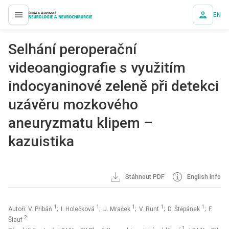
EN
proLékaře.cz
Selhání peroperační
videoangiografie s využitím
indocyaninové zeleně při detekci
uzávěru mozkového
aneuryzmatu klipem –
kazuistika
Stáhnout PDF
English info
1
1
1
1
1
Autoři: V. Přibáň
; I. Holečková
; J. Mraček
; V. Runt
; D. Štěpánek
; F.
2
Šlauf
1