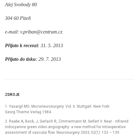
Alej Svobody 80
304 60 Plzeň
e-mail: v.priban@centrum.cz
Přijato k recenzi
: 31. 5. 2013
Přijato do tisku
: 29. 7. 2013
ZDROJE
1. Yasargil MG. Microneurosurgery. Vol. II. Stuttgart. New York:
Georg Thieme Verlag 1984.
2. Raabe A, Beck, J, Gerlach R, Zimmermann M, Seifert V. Near ‑⁠ infrared
indocyanine green video angiography: a new method for intraoperative
assessment of vascular flow. Neurosurgery 2003; 52(1): 132 –⁠ 139.