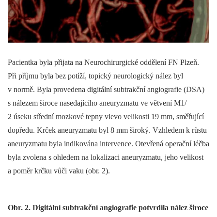
Pacientka byla přijata na Neurochirurgické oddělení FN Plzeň.
Při příjmu byla bez potíží, topický neurologický nález byl
v normě. Byla provedena digitální subtrakční angiografie (DSA)
s nálezem široce nasedajícího aneuryzmatu ve větvení M1/
2 úseku střední mozkové tepny vlevo velikosti 19 mm, směřující
dopředu. Krček aneuryzmatu byl 8 mm široký. Vzhledem k růstu
aneuryzmatu byla indikována intervence. Otevřená operační léčba
byla zvolena s ohledem na lokalizaci aneuryzmatu, jeho velikost
a poměr krčku vůči vaku (obr. 2).
Obr. 2. Digitální subtrakční angiografie potvrdila nález široce