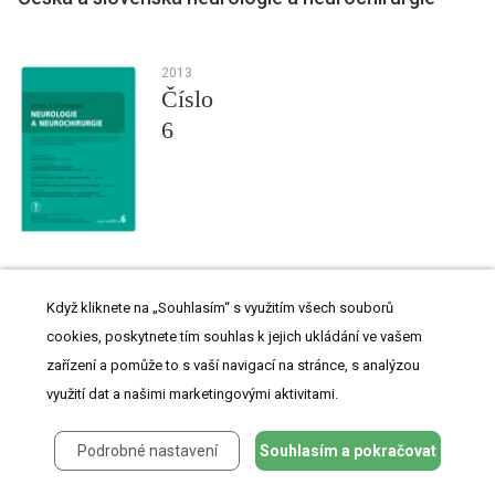
2013
Číslo
6
Všechny články tohoto čísla
Když kliknete na „Souhlasím“ s využitím všech souborů
cookies, poskytnete tím souhlas k jejich ukládání ve vašem
zařízení a pomůže to s vaší navigací na stránce, s analýzou
Expanze pineální krajiny
využití dat a našimi marketingovými aktivitami.
Frontotemporálna lobárna degenerácia z pohľadu nových
klinicko‑patologických korelácií
Postižení kognitivních funkcí v časných fázích roztroušené sklerózy
Podrobné nastavení
Souhlasím a pokračovat
Oznámení