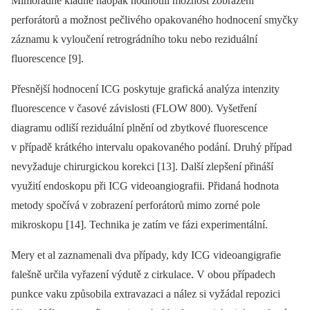
Mimořádně kladně naopak hodnotili možnost zobrazení
perforátorů a možnost pečlivého opakovaného hodnocení smyčky
záznamu k vyloučení retrográdního toku nebo reziduální
fluorescence [9].
Přesnější hodnocení ICG poskytuje grafická analýza intenzity
fluorescence v časové závislosti (FLOW 800). Vyšetření
diagramu odliší reziduální plnění od zbytkové fluorescence
v případě krátkého intervalu opakovaného podání. Druhý případ
nevyžaduje chirurgickou korekci [13]. Další zlepšení přináší
využití endoskopu při ICG videoangiografii. Přidaná hodnota
metody spočívá v zobrazení perforátorů mimo zorné pole
mikroskopu [14]. Technika je zatím ve fázi experimentální.
Mery et al zaznamenali dva případy, kdy ICG videoangigrafie
falešně určila vyřazení výdutě z cirkulace. V obou případech
punkce vaku způsobila extravazaci a nález si vyžádal repozici