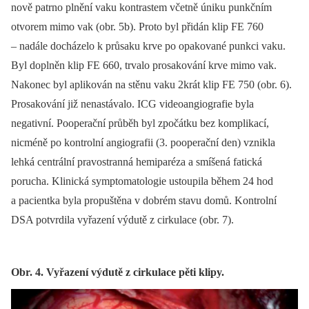
nově patrno plnění vaku kontrastem včetně úniku punkčním
otvorem mimo vak (obr. 5b). Proto byl přidán klip FE 760
–⁠ nadále docházelo k průsaku krve po opakované punkci vaku.
Byl doplněn klip FE 660, trvalo prosakování krve mimo vak.
Nakonec byl aplikován na stěnu vaku 2krát klip FE 750 (obr. 6).
Prosakování již nenastávalo. ICG videoangiografie byla
negativní. Pooperační průběh byl zpočátku bez komplikací,
nicméně po kontrolní angiografii (3. pooperační den) vznikla
lehká centrální pravostranná hemiparéza a smíšená fatická
porucha. Klinická symptomatologie ustoupila během 24 hod
a pacientka byla propuštěna v dobrém stavu domů. Kontrolní
DSA potvrdila vyřazení výdutě z cirkulace (obr. 7).
Obr. 4. Vyřazení výdutě z cirkulace pěti klipy.