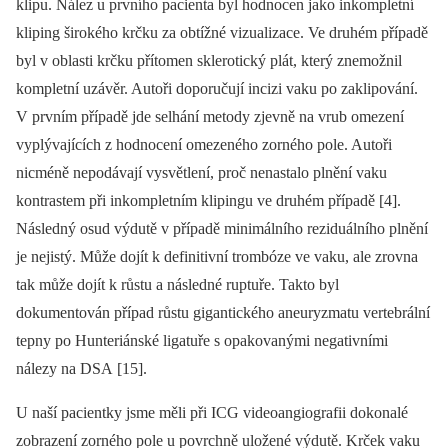
klipu. Nález u prvního pacienta byl hodnocen jako inkompletní
kliping širokého krčku za obtížné vizualizace. Ve druhém případě
byl v oblasti krčku přítomen sklerotický plát, který znemožnil
kompletní uzávěr. Autoři doporučují incizi vaku po zaklipování.
V prvním případě jde selhání metody zjevně na vrub omezení
vyplývajících z hodnocení omezeného zorného pole. Autoři
nicméně nepodávají vysvětlení, proč nenastalo plnění vaku
kontrastem při inkompletním klipingu ve druhém případě [4].
Následný osud výdutě v případě minimálního reziduálního plnění
je nejistý. Může dojít k definitivní trombóze ve vaku, ale zrovna
tak může dojít k růstu a následné ruptuře. Takto byl
dokumentován případ růstu gigantického aneuryzmatu vertebrální
tepny po Hunteriánské ligatuře s opakovanými negativními
nálezy na DSA [15].
U naší pacientky jsme měli při ICG videoangiografii dokonalé
zobrazení zorného pole u povrchně uložené výdutě. Krček vaku