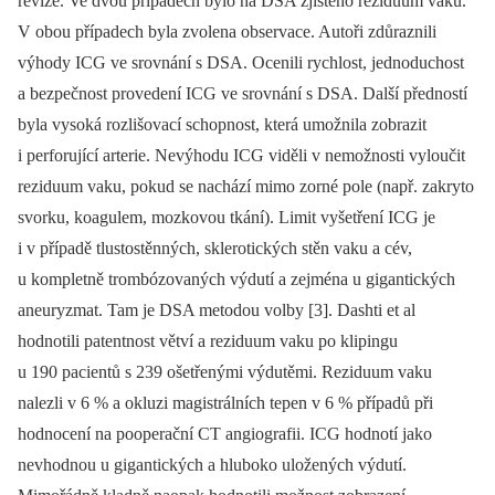
revize. Ve dvou případech bylo na DSA zjištěno reziduum vaku.
V obou případech byla zvolena observace. Autoři zdůraznili
výhody ICG ve srovnání s DSA. Ocenili rychlost, jednoduchost
a bezpečnost provedení ICG ve srovnání s DSA. Další předností
byla vysoká rozlišovací schopnost, která umožnila zobrazit
i perforující arterie. Nevýhodu ICG viděli v nemožnosti vyloučit
reziduum vaku, pokud se nachází mimo zorné pole (např. zakryto
svorku, koagulem, mozkovou tkání). Limit vyšetření ICG je
i v případě tlustostěnných, sklerotických stěn vaku a cév,
u kompletně trombózovaných výdutí a zejména u gigantických
aneuryz­mat. Tam je DSA metodou volby [3]. Dashti et al
hodnotili patentnost větví a reziduum vaku po klipingu
u 190 pacientů s 239 ošetřenými výdutěmi. Reziduum vaku
nalezli v 6 % a okluzi magistrálních tepen v 6 % případů při
hodnocení na pooperační CT angiografii. ICG hodnotí jako
nevhodnou u gigantických a hluboko uložených výdutí.