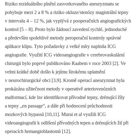
Riziko reziduálního plnění zasvorkovaného aneuryzmatu se
pohybuje mezi 2 a 8 % a riziko okluze/ stenózy magistrální tepny
v intervalu 4 –⁠ 12 %, jak vyplývá z pooperačních angiografických
kontrol [5 –⁠ 8]. Proto bylo žádoucí zavedení rychlé, jednoduché
a především spolehlivé metody peroperační kontroly správné
aplikace klipu. Tyto požadavky z velké míry naplnila ICG
angiografie. Využití ICG videoangiografie v cerebrovaskulární
chirurgii bylo poprvé publikováno Raabem v roce 2003 [2]. Ve
velmi krátké době došlo k jejímu širokému uplatnění
v neurochirurgické obci [3,9]. Kromě operací aneuryzmat byla
prokázána užitečnost metody v operativě arteriovenózních
malformací, kde lze identifikovat přívodné tepny, drénující žíly
a tepny „en passage“, a dále při hodnocení průchodnosti
mozkových bypassů [10,11]. Murai et al využili ICG
videoangiografii k odlišení přívodných tepen a drénujících žil při
operacích hemangioblastomů [12].