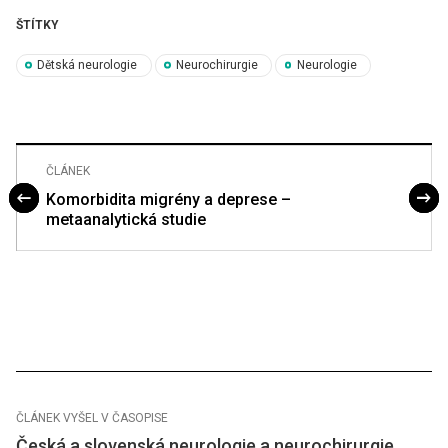
ŠTÍTKY
Dětská neurologie
Neurochirurgie
Neurologie
ČLÁNEK
Komorbidita migrény a deprese –
metaanalytická studie
ČLÁNEK VYŠEL V ČASOPISE
Česká a slovenská neurologie a neurochirurgie