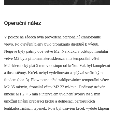
Operační nález
V poloze na zádech byla provedena pterionální kraniotomiie
vlevo. Po otevření pleny bylo proniknuto direktně k výduti.
Nejprve byly patrny obě větve M2. Na krčku v odstupu frontální
větve M2 byla přítomna ateroskleróza a na temporální větvi
M2 sklerotický plát 5 mm v odstupu od krčku. Vak byl komplexní
a tlustostěnný. Krček nebyl vydefinován a splýval se širokým
fundem (obr. 3). Flowmetrie před zaklipováním: temporální větev
M2 35 ml/ min, frontální větev M2 22 ml/ min. Dočasný uzávěr
kmene M1 2 × 5 min s intervalem uvolnění svorky na 5 min
umožnil finální preparaci krčku a deliberaci perforujících
lentikulostriátních tepének. Poté byl uzavřen krček výdutě klipem