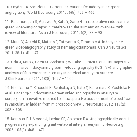
10. Snyder LA, Spetzler RF. Current indications for indocyanine green
angiography. World Neurosurg 2011; 76(5): 405 –⁠ 406.
11. Balamurugan S, Agrawai A, Kato Y, Sano H. Intraoperative indocyanine
green video‑angiography in cerebrovascular surgery: An overview with
review of literature. Asian J Neurosurg 2011; 6(2): 88 –⁠ 93.
12. Murai Y, Adachi K, Matano F, Tateyama K, Teramoto A. Indocyanine
green videoangiography study of hemangioblastomas. Can J Neurol Sci
2011; 38(1): 41 –⁠ 47.
13. Oda J, Kato Y, Chen SF, Sodhiya P, Watabe T, Imizu S et al. Intraoperative
near ‑⁠ infrared indocyanine green ‑⁠ videoangiography (ICG ‑⁠ VA) and graphic
analysis of fluorescence intensity in cerebral aneurysm surgery.
J Clin Neurosci 2011; 18(8): 1097 –⁠ 1100.
14. Nishiyama Y, Kinouchi H, Senbokuya N, Kato T, Kanemaru K, Yoshioka H
et al. Endscopic indocyanine green video angiography in aneurysm
surgery: an innovative method for intraoperative assessment of blood flow
in vasculatuer hidden from microscopic view. J Neurosurg 2012; 117(2):
302 –⁠ 308.
15. Komotar RJ, Mocco J, Lavine SD, Solomon RA. Angiographically occult,
progressively expanding, giant vertebral artery aneurysm. J Neurosurg
2006; 105(3): 468 –⁠ 471.