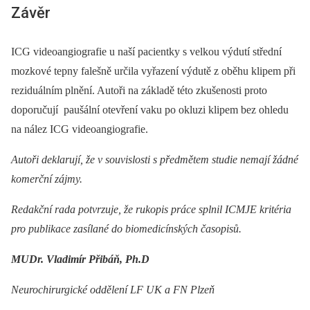
Závěr
ICG videoangiografie u naší pacientky s velkou výdutí střední
mozkové tepny falešně určila vyřazení výdutě z oběhu klipem při
reziduálním plnění. Autoři na základě této zkušenosti proto
doporučují paušální otevření vaku po okluzi klipem bez ohledu
na nález ICG videoangiografie.
Autoři deklarují, že v souvislosti s předmětem studie nemají žádné
komerční zájmy.
Redakční rada potvrzuje, že rukopis práce splnil ICMJE kritéria
pro publikace zasílané do biomedicínských časopisů.
MUDr. Vladimír Přibáň, Ph.D
Neurochirurgické oddělení LF UK a FN Plzeň