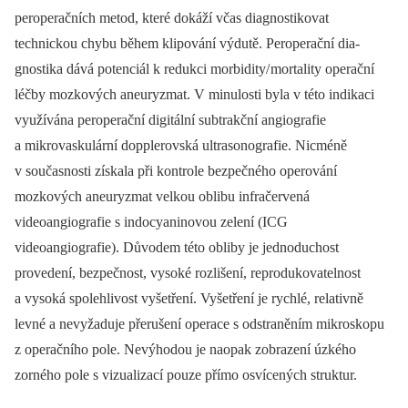
peroperačních metod, které dokáží včas dia­gnostikovat
technickou chybu během klipování výdutě. Peroperační dia­
gnostika dává potenciál k redukci morbidity/ mortality operační
léčby mozkových aneuryzmat. V minulosti byla v této indikaci
využívána peroperační digitální subtrakční angiografie
a mikrovaskulární dopplerovská ultrasonografie. Nicméně
v současnosti získala při kontrole bezpečného operování
mozkových aneuryzmat velkou oblibu infračervená
videoangiografie s indocyaninovou zelení (ICG
videoangiografie). Důvodem této obliby je jednoduchost
provedení, bezpečnost, vysoké rozlišení, reprodukovatelnost
a vysoká spolehlivost vyšetření. Vyšetření je rychlé, relativně
levné a nevyžaduje přerušení operace s odstraněním mikroskopu
z operačního pole. Nevýhodou je naopak zobrazení úzkého
zorného pole s vizualizací pouze přímo osvícených struktur.