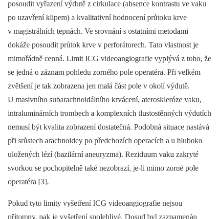
posoudit vyřazení výdutě z cirkulace (absence kontrastu ve vaku
po uzavření klipem) a kvalitativní hodnocení průtoku krve
v magistrálních tepnách. Ve srovnání s ostatními metodami
dokáže posoudit průtok krve v perforátorech. Tato vlastnost je
mimořádně cenná. Limit ICG videoangiografie vyplývá z toho, že
se jedná o záznam pohledu zorného pole operatéra. Při velkém
zvětšení je tak zobrazena jen malá část pole v okolí výdutě.
U masivního sub­arachnoidálního krvácení, ateroskleróze vaku,
intraluminárních trombech a komplexních tlustostěnných výdutích
nemusí být kvalita zobrazení dostatečná. Podobná situace nastává
při srůstech arachnoidey po předchozích operacích a u hluboko
uložených lézí (bazilární aneuryzma). Reziduum vaku zakryté
svorkou se pochopitelně také nezobrazí, je‑li mimo zorné pole
operatéra [3].
Pokud tyto limity vyšetření ICG videoangiografie nejsou
přítomny, pak je vyšetření spolehlivé. Dosud byl zaznamenán