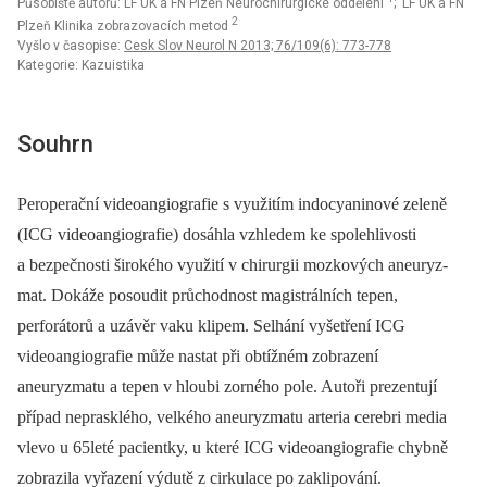
Působiště autorů: LF UK a FN Plzeň Neurochirurgické oddělení
; LF UK a FN
2
Plzeň Klinika zobrazovacích metod
Vyšlo v časopise:
Cesk Slov Neurol N 2013; 76/109(6): 773-778
Kategorie: Kazuistika
Souhrn
Peroperační videoangiografie s využitím indocyaninové zeleně
(ICG videoangiografie) dosáhla vzhledem ke spolehlivosti
a bezpečnosti širokého využití v chirurgii mozkových aneuryz­
mat. Dokáže posoudit průchodnost magistrálních tepen,
perforátorů a uzávěr vaku klipem. Selhání vyšetření ICG
videoangiografie může nastat při obtížném zobrazení
aneuryzmatu a tepen v hloubi zorného pole. Autoři prezentují
případ neprasklého, velkého aneuryzmatu arteria cerebri media
vlevo u 65leté pacientky, u které ICG videoangiografie chybně
zobrazila vyřazení výdutě z cirkulace po zaklipování.