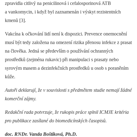
zpravidla citlivý na penicilinová i cefalosporinová ATB
a vankomycin, i když byl zaznamenán i výskyt rezistentních
kmenů [3].
Vakcína k očkování lidí není k dispozici. Prevence onemocnění
musí být tedy založena na omezení rizika přenosu infekce z prasat
na člověka. Jedná se především o používání ochranných
prostředků (zejména rukavic) při manipulaci s prasaty nebo
syrovým masem a dezinfekčních prostředků u osob s poraněním
kůže.
Autoři deklarují, že v souvislosti s předmětem studie nemají žádné
komerční zájmy.
Redakční rada potvrzuje, že rukopis práce splnil ICMJE kritéria
pro publikace zasílané do biomedicínských časopisů.
doc. RNDr. Vanda Boštíková, Ph.D.