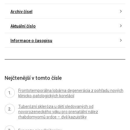
Archiv čísel
Aktuální číslo
Informace o časopisu
Nejčtenější v tomto čísle
Frontotemporálna lobárna degenerácia z pohľadu nových
klinicko‑patologických korelácií
Tuberózní skleróza u dětí sledovaných od
novorozeneckého věku pro prenatální nález
rhabdomyomů srdce – dvě kazuistiky