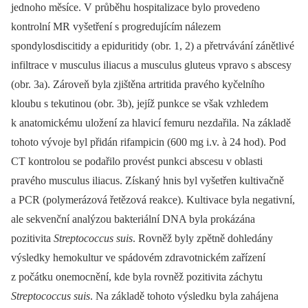
jednoho měsíce. V průběhu hospitalizace bylo provedeno
kontrolní MR vyšetření s progredujícím nálezem
spondylosdiscitidy a epiduritidy (obr. 1, 2) a přetrvávání zánětlivé
infiltrace v musculus iliacus a musculus gluteus vpravo s abscesy
(obr. 3a). Zároveň byla zjištěna artritida pravého kyčelního
kloubu s tekutinou (obr. 3b), jejíž punkce se však vzhledem
k anatomickému uložení za hlavicí femuru nezdařila. Na základě
tohoto vývoje byl přidán rifampicin (600 mg i.v. à 24 hod). Pod
CT kontrolou se podařilo provést punkci abscesu v oblasti
pravého musculus iliacus. Získaný hnis byl vyšetřen kultivačně
a PCR (polymerázová řetězová reakce). Kultivace byla negativní,
ale sekvenční analýzou bakteriální DNA byla prokázána
pozitivita
Streptococcus suis
. Rovněž byly zpětně dohledány
výsledky hemokultur ve spádovém zdravotnickém zařízení
z počátku onemocnění, kde byla rovněž pozitivita záchytu
Streptococcus suis
. Na základě tohoto výsledku byla zahájena