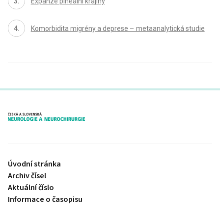
Expanze pineální krajiny
Komorbidita migrény a deprese – metaanalytická studie
proLékaře.cz
Úvodní stránka
Archiv čísel
Aktuální číslo
Informace o časopisu