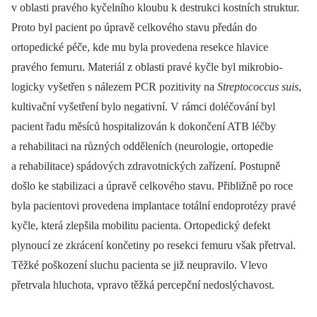
v oblasti pravého kyčelního kloubu k destrukci kostních struktur.
Proto byl pacient po úpravě celkového stavu předán do
ortopedické péče, kde mu byla provedena resekce hlavice
pravého femuru. Materiál z oblasti pravé kyčle byl mikrobio­
logicky vyšetřen s nálezem PCR pozitivity na
Streptococcus suis
,
kultivační vyšetření bylo negativní. V rámci doléčování byl
pacient řadu měsíců hospitalizován k dokončení ATB léčby
a rehabilitaci na různých odděleních (neurologie, ortopedie
a rehabilitace) spádových zdravotnických zařízení. Postupně
došlo ke stabilizaci a úpravě celkového stavu. Přibližně po roce
byla pacientovi provedena implantace totální endoprotézy pravé
kyčle, která zlepšila mobilitu pacienta. Ortopedický defekt
plynoucí ze zkrácení končetiny po resekci femuru však přetrval.
Těžké poškození sluchu pacienta se již neupravilo. Vlevo
přetrvala hluchota, vpravo těžká percepční nedoslýchavost.