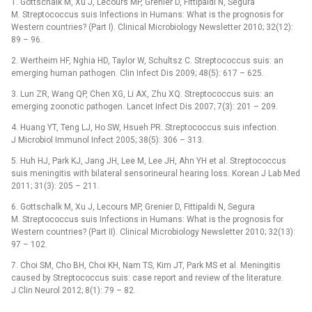
1. Gottschalk M, Xu J, Lecours MP, Grenier D, Fittipaldi N, Segura
M. Streptococcus suis Infections in Humans: What is the prognosis for
Western countries? (Part I). Clinical Microbio­logy Newsletter 2010; 32(12):
89 –⁠ 96.
2. Wertheim HF, Nghia HD, Taylor W, Schultsz C. Streptococcus suis: an
emerging human pathogen. Clin Infect Dis 2009; 48(5): 617 –⁠ 625.
3. Lun ZR, Wang QP, Chen XG, Li AX, Zhu XQ. Streptococcus suis: an
emerging zoonotic pathogen. Lancet Infect Dis 2007; 7(3): 201 –⁠ 209.
4. Huang YT, Teng LJ, Ho SW, Hsueh PR. Streptococcus suis infection.
J Microbio­l Immunol Infect 2005; 38(5): 306 –⁠ 313.
5. Huh HJ, Park KJ, Jang JH, Lee M, Lee JH, Ahn YH et al. Streptococcus
suis meningitis with bilateral sensorineural hearing loss. Korean J Lab Med
2011; 31(3): 205 –⁠ 211.
6. Gottschalk M, Xu J, Lecours MP, Grenier D, Fittipaldi N, Segura
M. Streptococcus suis Infections in Humans: What is the prognosis for
Western countries? (Part II). Clinical Microbio­logy Newsletter 2010; 32(13):
97 –⁠ 102.
7. Choi SM, Cho BH, Choi KH, Nam TS, Kim JT, Park MS et al. Meningitis
caused by Streptococcus suis: case report and review of the literature.
J Clin Neurol 2012; 8(1): 79 –⁠ 82.