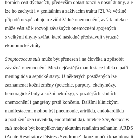
horních cest dýchacích, především oblast tonzil a nosní dutiny, ale
lze ho zachytit i v genitálním a zažívacím traktu [2]. Ve většině
případů nezpůsobuje u zvířat žádné onemocnění, avšak infekce
může vést až k rozvoji závažných onemocnění spojených
s velkými úhyny zvířat, které následně představují výrazné
ekonomické ztráty.
Streptococcus suis
může být přenesen i na člověka a způsobit
závažná onemocnění. Mezi nejčastější manifestace infekce patří
meningitida a septické stavy. U ně­kte­rých postižených lze
zaznamenat kožní změny (petechie, purpury, ekchymózy,
hemoragické buly a kožní nekrózy), v pozdějších stadiích
onemocnění i gangrény prstů končetin. Dalšími klinickými
manifestacemi mohou být pneumonie, artritida, endokarditida
a postižení oka (uveitida, endoftalmitida). Infekce
Streptococcus
suis
mohou být komplikovány akutním renálním selháním, ARDS
(Acute Respiratory Distress Syndrome), konzumpční koagulopatií