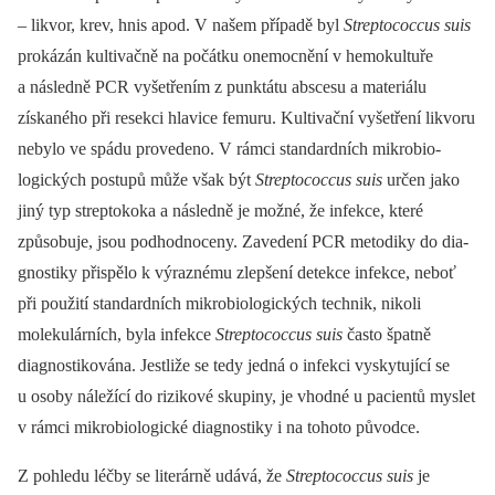
–⁠ likvor, krev, hnis apod. V našem případě byl
Streptococcus suis
prokázán kultivačně na počátku onemocnění v hemokultuře
a následně PCR vyšetřením z punktátu abscesu a materiálu
získaného při resekci hlavice femuru. Kultivační vyšetření likvoru
nebylo ve spádu provedeno. V rámci standardních mikrobio­
logických postupů může však být
Streptococcus suis
určen jako
jiný typ streptokoka a následně je možné, že infekce, které
způsobuje, jsou podhodnoceny. Zavedení PCR metodiky do dia­
gnostiky přispělo k výraznému zlepšení detekce infekce, neboť
při použití standardních mikrobio­logických technik, nikoli
molekulárních, byla infekce
Streptococcus suis
často špatně
diagnostikována. Jestliže se tedy jedná o infekci vyskytující se
u osoby náležící do rizikové skupiny, je vhodné u pacientů myslet
v rámci mikrobio­logické dia­gnostiky i na tohoto původce.
Z pohledu léčby se literárně udává, že
Streptococcus suis
je