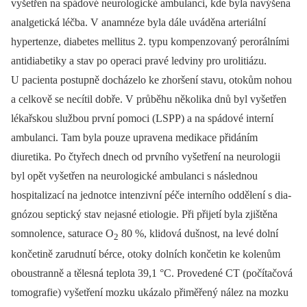
vyšetřen na spádové neurologické ambulanci, kde byla navýšena
analgetická léčba. V anamnéze byla dále uváděna arteriální
hypertenze, diabetes mellitus 2. typu kompenzovaný perorálními
antidiabetiky a stav po operaci pravé ledviny pro urolitiázu.
U pacienta postupně docházelo ke zhoršení stavu, otokům nohou
a celkově se necítil dobře. V průběhu několika dnů byl vyšetřen
lékařskou službou první pomoci (LSPP) a na spádové interní
ambulanci. Tam byla pouze upravena medikace přidáním
diuretika. Po čtyřech dnech od prvního vyšetření na neurologii
byl opět vyšetřen na neurologické ambulanci s následnou
hospitalizací na jednotce intenzivní péče interního oddělení s dia­
gnózou septický stav nejasné etiologie. Při přijetí byla zjištěna
somnolence, saturace O
80 %, klidová dušnost, na levé dolní
2
končetině zarudnutí bérce, otoky dolních končetin ke kolenům
oboustranně a tělesná teplota 39,1 °C. Provedené CT (počítačová
tomografie) vyšetření mozku ukázalo přiměřený nález na mozku