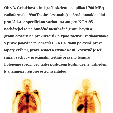
Obr. 3. Celotělová scintigrafie skeletu po aplikaci 700 MBq
radiofarmaka 99mTc- -besilesomab (značená monoklonální
protilátka se specifickou vazbou na antigen NCA-95
nacházející se na buněčné membráně granulocytů a
granulocytárních prekurzorů). Výpad záchytu radiofarmaka
v pravé polovině těl obratlů L3 a L4, dolní polovině pravé
lopaty kyčelní, pravé sedací a stydké kosti. Výrazně je též
snížen záchyt v proximální třetině pravého femuru.
Fotopenie svědčí pro těžké poškození kostní dřeně, vzhledem
k anamnéze nejspíše osteomyelitidou.