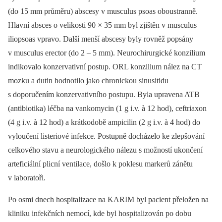
(do 15 mm průměru) abscesy v musculus psoas oboustranně.
Hlavní absces o velikosti 90 × 35 mm byl zjištěn v musculus
iliopsoas vpravo. Další menší abscesy byly rovněž popsány
v musculus erector (do 2 –⁠ 5 mm). Neurochirurgické konzilium
indikovalo konzervativní postup. ORL konzilium nález na CT
mozku a dutin hodnotilo jako chronickou sinusitidu
s doporučením konzervativního postupu. Byla upravena ATB
(antibio­tika) léčba na vankomycin (1 g i.v. à 12 hod), ceftriaxon
(4 g i.v. à 12 hod) a krátkodobě ampicilin (2 g i.v. à 4 hod) do
vyloučení listeriové infekce. Postupně docházelo ke zlepšování
celkového stavu a neurologického nálezu s možností ukončení
arteficiální plicní ventilace, došlo k poklesu markerů zánětu
v laboratoři.
Po osmi dnech hospitalizace na KARIM byl pacient přeložen na
kliniku infekčních nemocí, kde byl hospitalizován po dobu