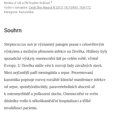
4
klinika LF UK a FN Hradec Králové
Vyšlo v časopise:
Cesk Slov Neurol N 2013; 76/109(6): 769-772
Kategorie: Kazuistika
Souhrn
Streptococcus suis
je významný patogen prasat s celosvětovým
výskytem a možným přenosem infekce na člověka. Hlášeny byly
sporadické výskyty onemocnění lidí po celém světě, včetně
Evropy. U člověka může vést k rozvoji řady závažných stavů.
Mezi nejčastější patří meningitida a sepse. Prezentovaná
kazuistika popisuje rozvoj rozsáhlé klinické manifestace infekce
od sepse, spondylodiscitidy, paravertebrálních abscesů až
k osteomyelitidě a poškození sluchu. Onemocnění ve svém
důsledku vedlo k několikaměsíční hospitalizaci a těžké
invalidizaci pacienta.