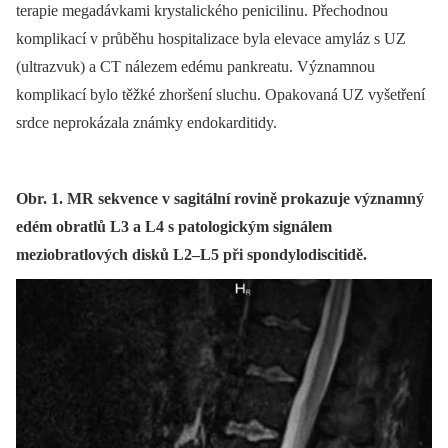
terapie megadávkami krystalického penicilinu. Přechodnou
komplikací v průběhu hospitalizace byla elevace amyláz s UZ
(ultrazvuk) a CT nálezem edému pankreatu. Významnou
komplikací bylo těžké zhoršení sluchu. Opakovaná UZ vyšetření
srdce neprokázala známky endokarditidy.
Obr. 1. MR sekvence v sagitální rovině prokazuje významný
edém obratlů L3 a L4 s patologickým signálem
meziobratlových disků L2–L5 při spondylodiscitidě.