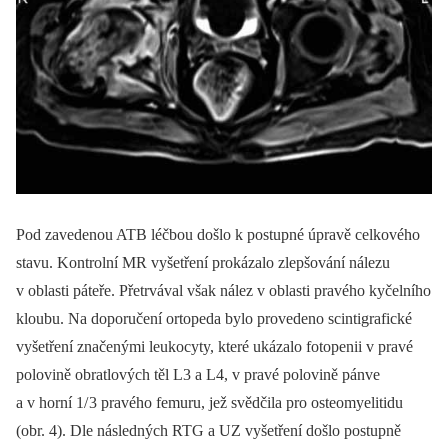
Pod zavedenou ATB léčbou došlo k postupné úpravě celkového
stavu. Kontrolní MR vyšetření prokázalo zlepšování nálezu
v oblasti páteře. Přetrvával však nález v oblasti pravého kyčelního
kloubu. Na doporučení ortopeda bylo provedeno scintigrafické
vyšetření značenými leukocyty, které ukázalo fotopenii v pravé
polovině obratlových těl L3 a L4, v pravé polovině pánve
a v horní 1/ 3 pravého femuru, jež svědčila pro osteomyelitidu
(obr. 4). Dle následných RTG a UZ vyšetření došlo postupně