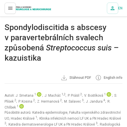
EN
proLékaře.cz
Spondylodiscitida s abscesy
v paravertebrálních svalech
způsobená
Streptococcus suis
–
kazuistika
Stáhnout PDF
English info
1
1,2
2
1
Autoři: J. Smetana
; J. Macháč
; P. Prášil
; V. Boštíková
; S.
2
2
2
3
4
Plíšek
; P. Kosina
; Z. Hermanová
; M. Salavec
; J. Jandura
; R.
1
Chlíbek
Působiště autorů: Katedra epidemiologie, Fakulta vojenského zdravotnictví
1
UO, Hradec Králové
; Klinika infekčních nemocí LF UK a FN Hradec Králové
2
3
; Katedra dermatovenerologie LF UK a FN Hradec Králové
; Radiologická