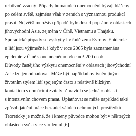
relativně vzácný. Případy humánních onemocnění bývají hlášeny
po celém světě, zejména však v zemích s významnou produkcí
prasat. Největší množství případů bylo dosud popsáno v oblastech
jihovýchodní Asie, zejména v Číně, Vietnamu a Thajsku.
Sporadické případy se vyskytly i v řadě zemí Evropy. Epidemie
u lidí jsou výjimečné, i když v roce 2005 byla zaznamenána
epidemie v Číně s onemocněním více než 200 osob.
Důvody častějšího výskytu onemocnění v oblastech jihovýchodní
Asie lze jen odhadovat. Může být například ovlivněn jiným
životním stylem lidí spojeným často s relativně blízkým
kontaktem s domácími zvířaty. Zpravidla se jedná o oblasti
s intenzivním chovem prasat. Uplatňovat se může například také
způsob jateční práce bez adekvátních ochranných prostředků.
Teoreticky je možné, že i kmeny původce mohou být v ně­kte­rých
oblastech světa více virulentní [6].