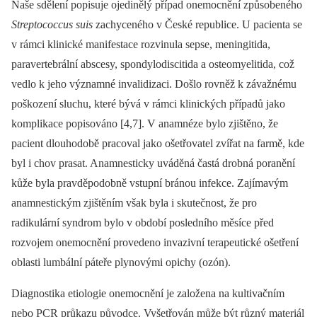
Naše sdělení popisuje ojedinělý případ onemocnění způsobeného
Streptococcus suis
zachyceného v České republice. U pacienta se
v rámci klinické manifestace rozvinula sepse, meningitida,
paravertebrální abscesy, spondylodiscitida a osteomyelitida, což
vedlo k jeho významné invalidizaci. Došlo rovněž k závažnému
poškození sluchu, které bývá v rámci klinických případů jako
komplikace popisováno [4,7]. V anamnéze bylo zjištěno, že
pacient dlouhodobě pracoval jako ošetřovatel zvířat na farmě, kde
byl i chov prasat. Anamnesticky uváděná častá drobná poranění
kůže byla pravděpodobně vstupní bránou infekce. Zajímavým
anamnestickým zjištěním však byla i skutečnost, že pro
radikulární syndrom bylo v období posledního měsíce před
rozvojem onemocnění provedeno invazivní terapeutické ošetření
oblasti lumbální páteře plynovými opichy (ozón).
Dia­gnostika etiologie onemocnění je založena na kultivačním
nebo PCR průkazu původce. Vyšetřován může být různý materiál