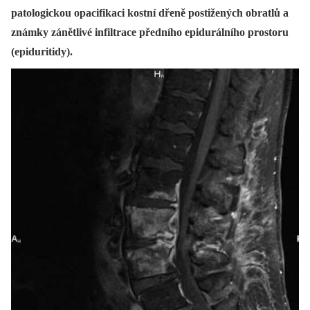
patologickou opacifikaci kostní dřeně postižených obratlů a
známky zánětlivé infiltrace předního epidurálního prostoru
(epiduritidy).