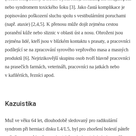
nebo syndromem toxického šoku [3]. Jako častá komplikace je
popisováno poškození sluchu spolu s vestibulárními poruchami
(např. ataxie) [2,4,5]. K přenosu může dojít zejména cestou
poranění kůže nebo sliznic v oblasti úst a nosu. Ohroženi jsou
zejména lidé, kteří jsou v blízkém kontaktu s prasaty, a pracovníci
podílející se na zpracování syrového vepřového masa a masných
produktů [6]. Nejrizikovější skupinu osob tvoří hlavně pracovníci
na prasečích farmách, veterináři, pracovníci na jatkách nebo
v kafilériích, řezníci apod.
Kazuistika
Muž ve věku 64 let, dlouhodobě sledovaný pro radikulární
syndrom při herniaci disku L4/ L5, byl pro zhoršení bolestí páteře