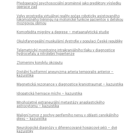
Předoperační psychosociální proměnné jako prediktory výsledku
operace zad
Vplyv prostredia virtuálnej reality počas roboticky asistovaného
lokomočného tréningu na motorické funkcie pacientov s detskou
mozgovou obrnou
Komorbidita migrény a deprese – metaanalytická studie
Okulofaryngeální muskulární dystrofie v populaci České republiky
Telemetrický monitoring intrakraniálního tlaku v dia­gnostice
hydrocefalu a nitrolební hypertenze
Zlomeniny kondylu okciputu
Distální fuziformní aneuryzma arteria temporalis anterior –
kazuistika
Magnetická rezonance v dia­gnostice kraniotraumat – kazuistika
Idiopatická herniace míchy – kazuistika
Mnohočetné extraneurální metastázy anaplastického
astrocytomu – kazuistika
Maligní tumor z pochvy periferního nervu v oblasti cervikálního
plexu – kazuistika
Neurologické dia­gnózy v diferencované hospicové péči – dvě
kazuistiky