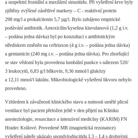
a suspektní frontální a maxilární sinusitidu. Při vyšetření krve byly
zjištěny zvýšené zánětlivé markery –⁠ C ‑⁠ reaktivní protein
298 mg/ l a prokalcitonin 5,7 µg/ l. Bylo zahájeno empirické
podávání antibio­tik. Amoxicilin/ kyselina klavulanová (1,2 g i.v.
–⁠ podána jedna dávka) byl po konzultaci s antibio­tickým
střediskem změněn na ceftriaxon (4 g i.v. –⁠ podána jedna dávka)
a gentamicin (240 mg i.v. –⁠ podána jedna dávka). Pro zhoršující
se stav vědomí byla provedena lumbální punkce s nálezem 520/
3 leukocytů, 6,83 g/ l bílkovin, 9,36 mmol/ l glukózy
a 12,11 mmol/ l laktátu. Mikrobio­logické vyšetření likvoru nebylo
provedeno.
Vzhledem k závažnosti klinického stavu a nutnosti umělé plicní
ventilace byl pacient přeložen ještě v den přijetí na Kliniku
anesteziologie, resuscitace a intenzivní medicíny (KARIM) FN
Hradec Králové. Provedené MR (magnetická rezonance)
vyšetření páteře ukázalo spondylodiscitidu L3 –⁠ L4 s drobnými