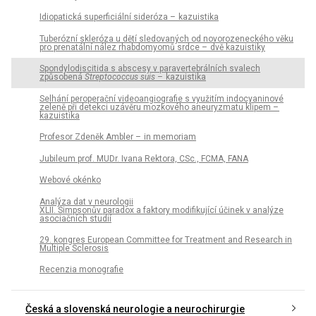
Idiopatická superficiální sideróza – kazuistika
Tuberózní skleróza u dětí sledovaných od novorozeneckého věku
pro prenatální nález rhabdomyomů srdce – dvě kazuistiky
Spondylodiscitida s abscesy v paravertebrálních svalech
způsobená
Streptococcus suis
– kazuistika
Selhání peroperační videoangiografie s využitím indocyaninové
zeleně při detekci uzávěru mozkového aneuryzmatu klipem –
kazuistika
Profesor Zdeněk Ambler – in memoriam
Jubileum prof. MUDr. Ivana Rektora, CSc., FCMA, FANA
Webové okénko
Analýza dat v neurologii
XLII. Simpsonův paradox a faktory modifikující účinek v analýze
asociačních studií
29. kongres European Committee for Treatment and Research in
Multiple Sclerosis
Recenzia monografie
Česká a slovenská neurologie a neurochirurgie