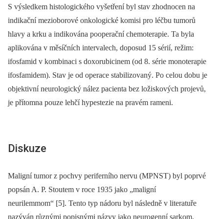
S výsledkem histologického vyšetření byl stav zhodnocen na
indikační mezioborové onkologické komisi pro léčbu tumorů
hlavy a krku a indikována pooperační chemoterapie. Ta byla
aplikována v měsíčních intervalech, doposud 15 sérií, režim:
ifosfamid v kombinaci s doxorubicinem (od 8. série monoterapie
ifosfamidem). Stav je od operace stabilizovaný. Po celou dobu je
objektivní neurologický nález pacienta bez ložiskových projevů,
je přítomna pouze lehčí hypestezie na pravém rameni.
Diskuze
Maligní tumor z pochvy periferního nervu (MPNST) byl poprvé
popsán A. P. Stoutem v roce 1935 jako „maligní
neurilemmom“ [5]. Tento typ nádoru byl následně v literatuře
nazýván různými popisnými názvy jako neurogenní sarkom,