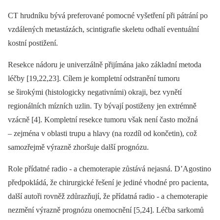
CT hrudníku bývá preferované pomocné vyšetření při pátrání po
vzdálených metastázách, scintigrafie skeletu odhalí eventuální
kostní postižení.
Resekce nádoru je univerzálně přijímána jako základní metoda
léčby [19,22,23]. Cílem je kompletní odstranění tumoru
se širokými (histologicky negativními) okraji, bez vynětí
regionálních mízních uzlin. Ty bývají postiženy jen extrémně
vzácně [4]. Kompletní resekce tumoru však není často možná
–⁠ zejména v oblasti trupu a hlavy (na rozdíl od končetin), což
samozřejmě výrazně zhoršuje další prognózu.
Role přídatné radio ‑⁠ a chemoterapie zůstává nejasná. D’Agostino
předpokládá, že chirurgické řešení je jediné vhodné pro pacienta,
další autoři rovněž zdůrazňují, že přídatná radio ‑⁠ a chemoterapie
nezmění výrazně prognózu onemocnění [5,24]. Léčba sarkomů