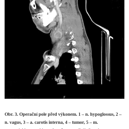
Obr. 3. Operační pole před výkonem. 1 – n. hypoglossus, 2 –
n. vagus, 3 – a. carotis interna, 4 – tumor, 5 – m.