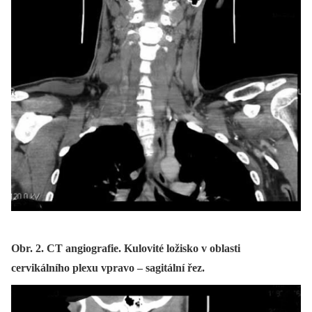
Obr. 2. CT angiografie. Kulovité ložisko v oblasti
cervikálního plexu vpravo – sagitální řez.