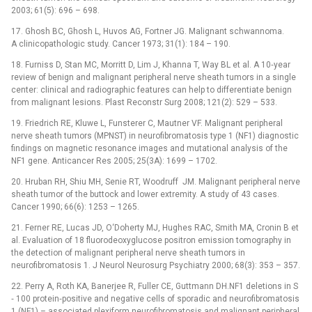
2003; 61(5): 696 –⁠ 698.
17. Ghosh BC, Ghosh L, Huvos AG, Fortner JG. Malignant schwannoma.
A clinicopathologic study. Cancer 1973; 31(1): 184 –⁠ 190.
18. Furniss D, Stan MC, Morritt D, Lim J, Khanna T, Way BL et al. A 10‑year
review of benign and malignant peripheral nerve sheath tumors in a single
center: clinical and radiographic features can help to differentiate benign
from malignant lesions. Plast Reconstr Surg 2008; 121(2): 529 –⁠ 533.
19. Friedrich RE, Kluwe L, Funsterer C, Mautner VF. Malignant peripheral
nerve sheath tumors (MPNST) in neurofibromatosis type 1 (NF1) dia­gnostic
findings on magnetic resonance images and mutational analysis of the
NF1 gene. Anticancer Res 2005; 25(3A): 1699 –⁠ 1702.
20. Hruban RH, Shiu MH, Senie RT, Woodruff JM. Malignant peripheral nerve
sheath tumor of the buttock and lower extremity. A study of 43 cases.
Cancer 1990; 66(6): 1253 –⁠ 1265.
21. Ferner RE, Lucas JD, O‘Doherty MJ, Hughes RAC, Smith MA, Cronin B et
al. Evaluation of 18 fluorodeoxyglucose positron emission tomography in
the detection of malignant peripheral nerve sheath tumors in
neurofibromatosis 1. J Neurol Neurosurg Psychiatry 2000; 68(3): 353 –⁠ 357.
22. Perry A, Roth KA, Banerjee R, Fuller CE, Guttmann DH.NF1 deletions in S
‑⁠ 100 protein‑positive and negative cells of sporadic and neurofibromatosis
1 (NF1) –⁠ associated plexiform neurofibromatosis and malignant peripheral