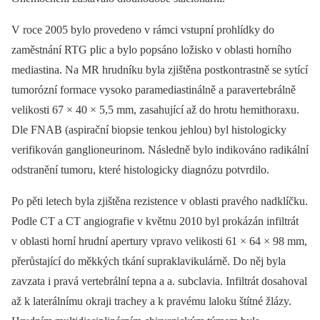
V roce 2005 bylo provedeno v rámci vstupní prohlídky do
zaměstnání RTG plic a bylo popsáno ložisko v oblasti horního
mediastina. Na MR hrudníku byla zjištěna postkontrastně se sytící
tumorózní formace vysoko paramediastinálně a paravertebrálně
velikosti 67 × 40 × 5,5 mm, zasahující až do hrotu hemithoraxu.
Dle FNAB (aspirační bio­psie tenkou jehlou) byl histologicky
verifikován ganglioneurinom. Následně bylo indikováno radikální
odstranění tumoru, které histologicky dia­gnózu potvrdilo.
Po pěti letech byla zjištěna rezistence v oblasti pravého nadklíčku.
Podle CT a CT angiografie v květnu 2010 byl prokázán infiltrát
v oblasti horní hrudní apertury vpravo velikosti 61 × 64 × 98 mm,
přerůstající do měkkých tkání supraklavikulárně. Do něj byla
zavzata i pravá vertebrální tepna a a. subclavia. Infiltrát dosahoval
až k laterálnímu okraji trachey a k pravému laloku štítné žlázy.