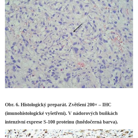
Obr. 6. Histologický preparát. Zvětšení 200× – IHC
(imunohistologické vyšetření). V nádorových buňkách
intenzivní exprese S-100 proteinu (hnědočerná barva).