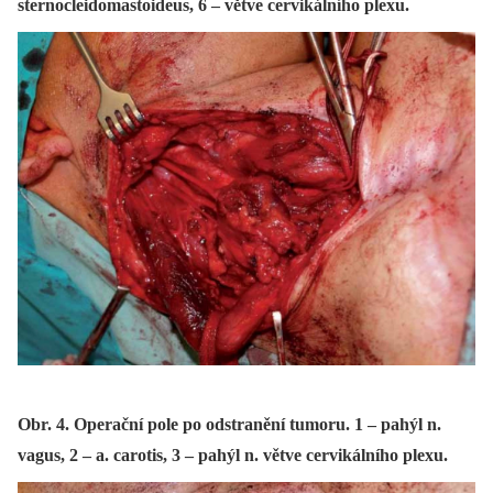
sternocleidomastoideus, 6 – větve cervikálního plexu.
Obr. 4. Operační pole po odstranění tumoru. 1 – pahýl n.
vagus, 2 – a. carotis, 3 – pahýl n. větve cervikálního plexu.