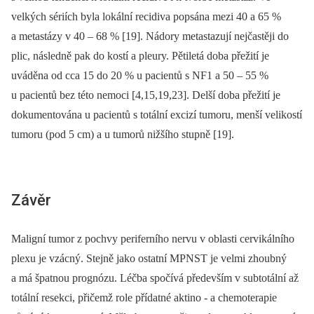
velkých sériích byla lokální recidiva popsána mezi 40 a 65 %
a metastázy v 40 –⁠ 68 % [19]. Nádory metastazují nejčastěji do
plic, následně pak do kostí a pleury. Pětiletá doba přežití je
uváděna od cca 15 do 20 % u pacientů s NF1 a 50 –⁠ 55 %
u pacientů bez této nemoci [4,15,19,23]. Delší doba přežití je
dokumentována u pacientů s totální excizí tumoru, menší velikostí
tumoru (pod 5 cm) a u tumorů nižšího stupně [19].
Závěr
Maligní tumor z pochvy periferního nervu v oblasti cervikálního
plexu je vzácný. Stejně jako ostatní MPNST je velmi zhoubný
a má špatnou prognózu. Léčba spočívá především v subtotální až
totální resekci, přičemž role přídatné aktino ‑⁠ a chemoterapie