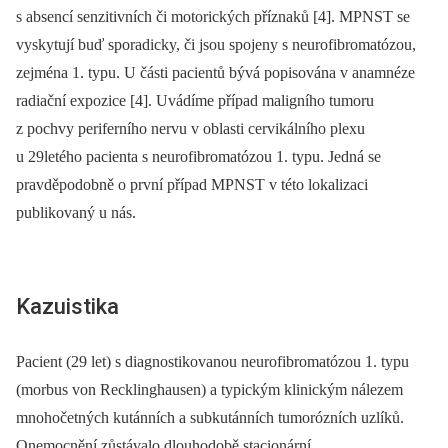
s absencí senzitivních či motorických příznaků [4]. MPNST se
vyskytují buď sporadicky, či jsou spojeny s neurofibromatózou,
zejména 1. typu. U části pacientů bývá popisována v anamnéze
radiační expozice [4]. Uvádíme případ maligního tumoru
z pochvy periferního nervu v oblasti cervikálního plexu
u 29letého pacienta s neurofibromatózou 1. typu. Jedná se
pravděpodobně o první případ MPNST v této lokalizaci
publikovaný u nás.
Kazuistika
Pacient (29 let) s dia­gnostikovanou neurofibromatózou 1. typu
(morbus von Recklinghausen) a typickým klinickým nálezem
mnohočetných kutánních a subkutánních tumorózních uzlíků.
Onemocnění zůstávalo dlouhodobě stacionární.