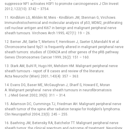
suppressor NF1 activates HSF1 to promote carcinogenesis J Clin Invest
2012; 122(10): 3742 –⁠ 3754.
11. Kindblom LG, Ahldén M, Meis ‑⁠ Kindblom JM, Stenman G, Virchows.
Immunohistochemical and molecular analysis of p53, MDM2, proliferating
cell nuclear antigen and Ki67 in benign and malignant peripheral nerve
sheath tumours. Virchows Arch 1995; 427(1): 19 –⁠ 26.
12. Berner JM, Sørlie T, Mertens F, Henriksen J, Saeter G,Mandahl N et al.
Chromosome band 9p21 is frequently altered in malignant peripheral nerve
sheath tumors: studies of CDKN2A and other genes of the pRB pathway.
Genes Chromosomes Cancer 1999; 26(2): 151 –⁠ 160.
13. Stark AM, Buhl R, Hugo HH, Mehdorn HM. Malignant peripheral nerve
sheath tumours ‑⁠ report of 8 cases and review of the literature.
Acta Neurochir (Wien) 2001; 143(4): 357 –⁠ 363.
14. Evans DG, Baser ME, McGaughran J, Sharif S, Howard E, Moran
A. Malignant peripheral nerve sheath tumours in neurofibromatosis
1. J Med Genet 2002; 39(5): 311 –⁠ 314.
15. Adamson DC, Cummings.TJ, Friedman AH. Malignant peripheral nerve
sheath tumor of the spine after radiation terapie for Hodgkinʼs lymphoma.
Clin Neuropathol 2004; 23(5): 245 –⁠ 255.
16. Baehring JM, Betensky RA, Batchelor TT. Malignant peripheral nerve
sheath tumor: the clinical spectrum and outcome of treatment. Neurology