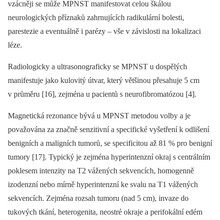
vzácněji se může MPNST manifestovat celou škálou
neurologických příznaků zahrnujících radikulární bolesti,
parestezie a eventuálně i parézy –⁠ vše v závislosti na lokalizaci
léze.
Radiologicky a ultrasonograficky se MPNST u dospělých
manifestuje jako kulovitý útvar, který většinou přesahuje 5 cm
v průměru [16], zejména u pacientů s neurofibromatózou [4].
Magnetická rezonance bývá u MPNST metodou volby a je
považována za značně senzitivní a specifické vyšetření k odlišení
benigních a maligních tumorů, se specificitou až 81 % pro benigní
tumory [17]. Typický je zejména hyperintenzní okraj s centrálním
poklesem intenzity na T2 vážených sekvencích, homogenně
izodenzní nebo mírně hyperintenzní ke svalu na T1 vážených
sekvencích. Zejména rozsah tumoru (nad 5 cm), invaze do
tukových tkání, heterogenita, neostré okraje a perifokální edém