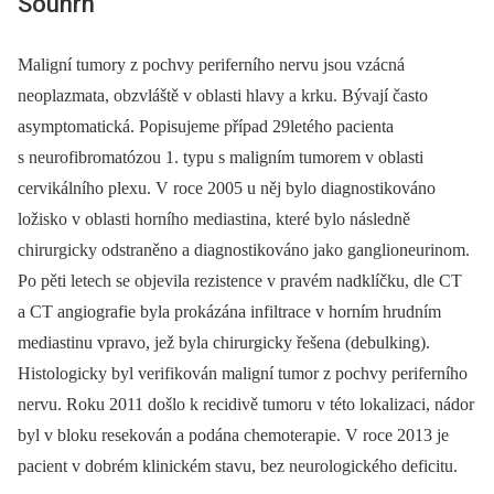
Souhrn
Maligní tumory z pochvy periferního nervu jsou vzácná
neoplazmata, obzvláště v oblasti hlavy a krku. Bývají často
asymptomatická. Popisujeme případ 29letého pacienta
s neurofibromatózou 1. typu s maligním tumorem v oblasti
cervikálního plexu. V roce 2005 u něj bylo dia­gnostikováno
ložisko v oblasti horního mediastina, které bylo následně
chirurgicky odstraněno a dia­gnostikováno jako ganglioneurinom.
Po pěti letech se objevila rezistence v pravém nadklíčku, dle CT
a CT angiografie byla prokázána infiltrace v horním hrudním
mediastinu vpravo, jež byla chirurgicky řešena (debulking).
Histologicky byl verifikován maligní tumor z pochvy periferního
nervu. Roku 2011 došlo k recidivě tumoru v této lokalizaci, nádor
byl v bloku resekován a podána chemoterapie. V roce 2013 je
pacient v dobrém klinickém stavu, bez neurologického deficitu.