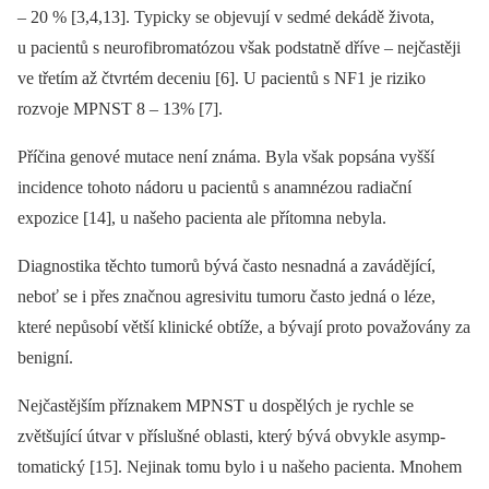
–⁠ 20 % [3,4,13]. Typicky se objevují v sedmé dekádě života,
u pacientů s neurofibromatózou však podstatně dříve –⁠ nejčastěji
ve třetím až čtvrtém deceniu [6]. U pacientů s NF1 je riziko
rozvoje MPNST 8 –⁠ 13% [7].
Příčina genové mutace není známa. Byla však popsána vyšší
incidence tohoto nádoru u pacientů s anamnézou radiační
expozice [14], u našeho pacienta ale přítomna nebyla.
Dia­gnostika těchto tumorů bývá často nesnadná a zavádějící,
neboť se i přes značnou agresivitu tumoru často jedná o léze,
které nepůsobí větší klinické obtíže, a bývají proto považovány za
benigní.
Nejčastějším příznakem MPNST u dospělých je rychle se
zvětšující útvar v příslušné oblasti, který bývá obvykle asymp­
tomatický [15]. Nejinak tomu bylo i u našeho pacienta. Mnohem