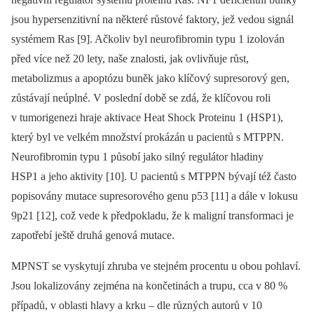
jsou hypersenzitivní na ně­kte­ré růstové faktory, jež vedou signál
systémem Ras [9]. Ačkoliv byl neurofibromin typu 1 izolován
před více než 20 lety, naše znalosti, jak ovlivňuje růst,
metabolizmus a apoptózu buněk jako klíčový supresorový gen,
zůstávají neúplné. V poslední době se zdá, že klíčovou roli
v tumorigenezi hraje aktivace Heat Shock Proteinu 1 (HSP1),
který byl ve velkém množství prokázán u pacientů s MTPPN.
Neurofibromin typu 1 působí jako silný regulátor hladiny
HSP1 a jeho aktivity [10]. U pacientů s MTPPN bývají též často
popisovány mutace supresorového genu p53 [11] a dále v lokusu
9p21 [12], což vede k předpokladu, že k maligní transformaci je
zapotřebí ještě druhá genová mutace.
MPNST se vyskytují zhruba ve stejném procentu u obou pohlaví.
Jsou lokalizovány zejména na končetinách a trupu, cca v 80 %
případů, v oblasti hlavy a krku –⁠ dle různých autorů v 10