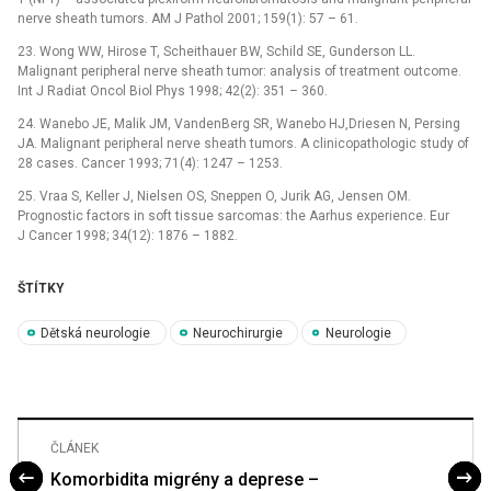
nerve sheath tumors. AM J Pathol 2001; 159(1): 57 –⁠ 61.
23. Wong WW, Hirose T, Scheithauer BW, Schild SE, Gunderson LL.
Malignant peripheral nerve sheath tumor: analysis of treatment outcome.
Int J Radiat Oncol Biol Phys 1998; 42(2): 351 –⁠ 360.
24. Wanebo JE, Malik JM, VandenBerg SR, Wanebo HJ,Driesen N, Persing
JA. Malignant peripheral nerve sheath tumors. A clinicopathologic study of
28 cases. Cancer 1993; 71(4): 1247 –⁠ 1253.
25. Vraa S, Keller J, Nielsen OS, Sneppen O, Jurik AG, Jensen OM.
Prognostic factors in soft tissue sarcomas: the Aarhus experience. Eur
J Cancer 1998; 34(12): 1876 –⁠ 1882.
ŠTÍTKY
Dětská neurologie
Neurochirurgie
Neurologie
ČLÁNEK
Komorbidita migrény a deprese –