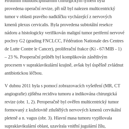
Hrudním multidisciplinárním chirurgickým týmem byla
provedena operační revize, při níž byl nalezen multicentrický
tumor v oblasti pravého nadklíčku vycházející z nervových
kmenů plexus cervicalis. Byla provedena subtotální resekce
nádoru a histologicky verifikován maligní tumor periferní nervové
pochvy G2 (grading FNCLCC, Fédération Nationale des Centres
de Lutte Contre le Cancer), proliferační frakce (Ki ‑⁠ 67/ MIB ‑⁠ 1)
–⁠ 23 %. Pooperační průběh byl komplikován zánětlivým
procesem v supraklavikulární krajině, avšak byl úspěšně zvládnut
antibio­tickou léčbou.
V dubnu 2011 byla s pomocí zobrazovacích vyšetření (MR, CT
angiografie) zjištěna recidiva tumoru a indikována chirurgická
revize (obr. 1, 2). Peroperačně byl ověřen multicentrický tumor
formovaný z kuželovitě ztluštělých nervových kmenů cervikální
pleteně a n. vagus (obr. 3). Hlavní masa tumoru vyplňovala
supraklavikulární oblast, uzavírala vnitřní jugulární žílu,