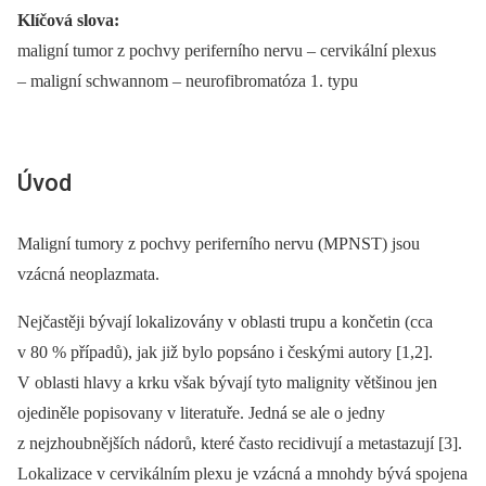
Klíčová slova:
maligní tumor z pochvy periferního nervu –⁠ cervikální plexus
–⁠ maligní schwannom –⁠ neurofibromatóza 1. typu
Úvod
Maligní tumory z pochvy periferního nervu (MPNST) jsou
vzácná neoplazmata.
Nejčastěji bývají lokalizovány v oblasti trupu a končetin (cca
v 80 % případů), jak již bylo popsáno i českými autory [1,2].
V oblasti hlavy a krku však bývají tyto malignity většinou jen
ojediněle popisovany v literatuře. Jedná se ale o jedny
z nejzhoubnějších nádorů, které často recidivují a metastazují [3].
Lokalizace v cervikálním plexu je vzácná a mnohdy bývá spojena