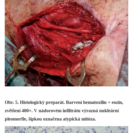
Obr. 5. Histologický preparát. Barvení hematoxilin + eozin,
zvětšení 400×. V nádorovém infiltrátu výrazná nukleární
pleomorfie, šipkou označena atypická mitóza.