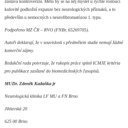
zůstává kontroverzní. Mělo by se na něj myslet u rychle rostoucí
kulovité podkožní expanze bez neurologických příznaků, a to
především u nemocných s neurofibromatózou 1. typu.
Podpořeno MZ ČR –⁠ RVO (FNBr, 65269705).
Autoři deklarují, že v souvislosti s předmětem studie nemají žádné
komerční zájmy.
Redakční rada potvrzuje, že rukopis práce splnil ICMJE kritéria
pro publikace zasílané do biomedicínských časopisů.
MUDr. Zdeněk Kadaňka jr
Neurologická klinika LF MU a FN Brno
Jihlavská 20
625 00 Brno