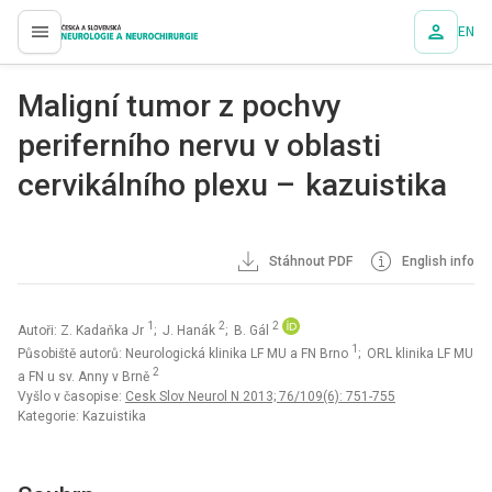
EN
proLékaře.cz
Maligní tumor z pochvy
periferního nervu v oblasti
cervikálního plexu – kazuistika
Stáhnout PDF
English info
1
2
2
Autoři: Z. Kadaňka Jr
; J. Hanák
; B. Gál
1
Působiště autorů: Neurologická klinika LF MU a FN Brno
; ORL klinika LF MU
2
a FN u sv. Anny v Brně
Vyšlo v časopise:
Cesk Slov Neurol N 2013; 76/109(6): 751-755
Kategorie: Kazuistika