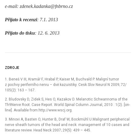
e-mail: zdenek.kadanka@fnbrno.cz
Přijato k recenzi
: 7.1. 2013
Přijato do tisku
: 12. 6. 2013
ZDROJE
1. Beneš V III, Kramář F, Hrabal P, Kaiser M, Buchvald P. Maligní tumor
z pochvy periferního nervu –⁠ dvě kazuistiky. Cesk Slov Neurol N 2009; 72/
105(2): 163 –⁠ 167.
2. Bludovsky D, Zidek S, Hes O, Kazakov D. Melanotic Schwannoma of the
Th9Nerve Root. Case Report. World Spinal Column Journal, 2010 : 1(2). [on-
line]. Available from:http://www.wscj.org.
3. Minovi A, Basten O, Hunter B, Draf W, Bockmühl U.Malignant peripherical
nerve sheath tumors of the head and neck: management of 10 cases and
literature review. Head Neck 2007; 29(5): 439 –⁠ 445.