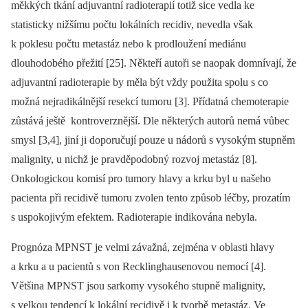
měkkých tkání adjuvantní radioterapií totiž sice vedla ke
statisticky nižšímu počtu lokálních recidiv, nevedla však
k poklesu počtu metastáz nebo k prodloužení mediánu
dlouhodobého přežití [25]. Někteří autoři se naopak domnívají, že
adjuvantní radioterapie by měla být vždy použita spolu s co
možná nejradikálnější resekcí tumoru [3]. Přídatná chemoterapie
zůstává ještě kontroverznější. Dle ně­kte­rých autorů nemá vůbec
smysl [3,4], jiní ji doporučují pouze u nádorů s vysokým stupněm
malignity, u nichž je pravděpodobný rozvoj metastáz [8].
Onkologickou komisí pro tumory hlavy a krku byl u našeho
pacienta při recidivě tumoru zvolen tento způsob léčby, prozatím
s uspokojivým efektem. Radioterapie indikována nebyla.
Prognóza MPNST je velmi závažná, zejména v oblasti hlavy
a krku a u pacientů s von Recklinghausenovou nemocí [4].
Většina MPNST jsou sarkomy vysokého stupně malignity,
s velkou tendencí k lokální recidivě i k tvorbě metastáz. Ve