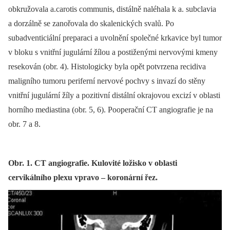
obkružovala a.carotis communis, distálně naléhala k a. subclavia
a dorzálně se zanořovala do skalenických svalů. Po
subadventiciální preparaci a uvolnění společné krkavice byl tumor
v bloku s vnitřní jugulární žílou a postiženými nervovými kmeny
resekován (obr. 4). Histologicky byla opět potvrzena recidiva
maligního tumoru periferní nervové pochvy s invazí do stěny
vnitřní jugulární žíly a pozitivní distální okrajovou excizí v oblasti
horního mediastina (obr. 5, 6). Pooperační CT angiografie je na
obr. 7 a 8.
Obr. 1. CT angiografie. Kulovité ložisko v oblasti
cervikálního plexu vpravo – koronární řez.