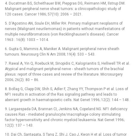
4. Ducatman BS, Scheithauer BW, Piepgras DG, Reimann HM, Ilstrup DM.
Malignant peripheral nerve sheat tumors: a clinicopathologic study of
120 cases. Cancer 1986; 57(10): 2006 –⁠ 2021.
5. D‘Agostino AN, Soule EH, Miller RH. Primary malignant neoplasms of
nerves (Malignant neurilemomas) in patients without manifestations of
multiple neurofibromatosis (von Recklinghausen‘s disease). Cancer
1963 : 16(8): 1003 –⁠ 1014.
6. Gupta G, Mammis A, Maniker A. Malignant peripheral nerve sheath
tumours. Neurosurg Clin N Am 2008; 19(4): 533 –⁠ 543.
7. Rawal A, Yin Q, Roebuck M, Sinopidis C, Kalogrianitis S, Helliwell TR et al.
Atypical and malignant peripheral nerve ‑⁠ sheath tumors of the brachial
plexus: report of three cases and review of the literature. Microsurgery
2006; 26(2): 80 –⁠ 86.
8. Bollag G, Clapp DW, Shih S, Adler F, Zhang YY, Thompson P et al. Loss of
NF1 results in activation of the Ras signaling pathway and leads to
aberrant growth in haematopoietic cells. Nat Genet 1996; 12(2): 144 –⁠ 148.
9. Largaespada DA, Brannan CI, Jenkins NA, Copeland NG. NF1 deficiency
causes Ras ‑⁠ mediated granulocyte/ macrophage colony stimulating
factor hypersensitivity and chronic myeloid leukaemia. Nat Genet 1996;
12(2): 137 –⁠ 143.
10. Dai Ch, Santagata, S Tang Z, Shi J, Cao J, Kwon H et al. Loss of tumor