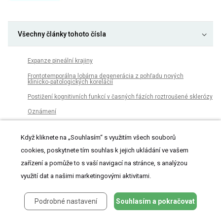
Všechny články tohoto čísla
Expanze pineální krajiny
Frontotemporálna lobárna degenerácia z pohľadu nových
klinicko‑patologických korelácií
Postižení kognitivních funkcí v časných fázích roztroušené sklerózy
Oznámení
Předoperační psychosociální proměnné jako prediktory výsledku
operace zad
Když kliknete na „Souhlasím“ s využitím všech souborů
Vplyv prostredia virtuálnej reality počas roboticky asistovaného
cookies, poskytnete tím souhlas k jejich ukládání ve vašem
lokomočného tréningu na motorické funkcie pacientov s detskou
mozgovou obrnou
zařízení a pomůže to s vaší navigací na stránce, s analýzou
Komorbidita migrény a deprese – metaanalytická studie
využití dat a našimi marketingovými aktivitami.
Okulofaryngeální muskulární dystrofie v populaci České republiky
Podrobné nastavení
Souhlasím a pokračovat
Telemetrický monitoring intrakraniálního tlaku v dia­gnostice
hydrocefalu a nitrolební hypertenze