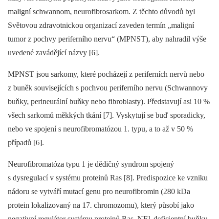
maligní schwannom, neurofibrosarkom. Z těchto důvodů byl
Světovou zdravotnickou organizací zaveden termín „maligní
tumor z pochvy periferního nervu“ (MPNST), aby nahradil výše
uvedené zavádějící názvy [6].
MPNST jsou sarkomy, které pocházejí z periferních nervů nebo
z buněk souvisejících s pochvou periferního nervu (Schwannovy
buňky, perineurální buňky nebo fibroblasty). Představují asi 10 %
všech sarkomů měkkých tkání [7]. Vyskytují se buď sporadicky,
nebo ve spojení s neurofibromatózou 1. typu, a to až v 50 %
případů [6].
Neurofibromatóza typu 1 je dědičný syndrom spojený
s dysregulací v systému proteinů Ras [8]. Predispozice ke vzniku
nádoru se vytváří mutací genu pro neurofibromin (280 kDa
protein lokalizovaný na 17. chromozomu), který působí jako
negativní regulátor systému proteinů Ras. NF1 deficientní buňky