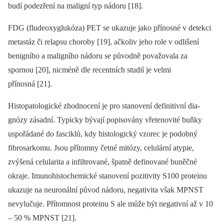
budí podezření na maligní typ nádoru [18].
FDG (fludeoxyglukóza) PET se ukazuje jako přínosné v detekci
metastáz či relapsu choroby [19], ačkoliv jeho role v odlišení
benigního a maligního nádoru se původně považovala za
spornou [20], nicméně dle recentních studií je velmi
přínosná [21].
Histopatologické zhodnocení je pro stanovení definitivní dia­
gnózy zásadní. Typicky bývají popisovány vřetenovité buňky
uspořádané do fasciklů, kdy histologický vzorec je podobný
fibrosarkomu. Jsou přítomny četné mitózy, celulární atypie,
zvýšená celularita a infiltrované, špatně definované buněčné
okraje. Imunohistochemické stanovení pozitivity S100 proteinu
ukazuje na neuronální původ nádoru, negativita však MPNST
nevylučuje. Přítomnost proteinu S ale může být negativní až v 10
–⁠ 50 % MPNST [21].