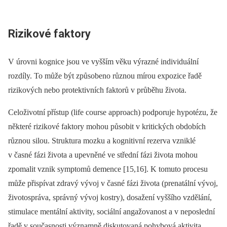
Rizikové faktory
V úrovni kognice jsou ve vyšším věku výrazné individuální
rozdíly. To může být způsobeno různou mírou expozice řadě
rizikových nebo protektivních faktorů v průběhu života.
Celoživotní přístup (life course approach) podporuje hypotézu, že
některé rizikové faktory mohou působit v kritických obdobích
různou silou. Struktura mozku a kognitivní rezerva vzniklé
v časné fázi života a upevněné ve střední fázi života mohou
zpomalit vznik symptomů demence [15,16]. K tomuto procesu
může přispívat zdravý vývoj v časné fázi života (prenatální vývoj,
životospráva, správný vývoj kostry), dosažení vyššího vzdělání,
stimulace mentální aktivity, sociální angažovanost a v neposlední
řadě v současnosti významně diskutovaná pohybová aktivita.