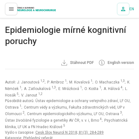
EN
proLékaře.cz
Epidemiologie mírné kognitivní
poruchy
Stáhnout PDF
English version
1,2
1
1
1,3
Autoři: J. Janoutová
; P. Ambroz
; M. Kovalová
; O. Machaczka
; K.
1
1,3
1
1
4
Němček
; A. Zatloukalová
; E. Mrázková
; O. Košta
; A. Hálová
; L.
5
1,2
Hosák
; V. Janout
Působiště autorů: Ústav epidemiologie a ochrany veřejného zdraví, LF OU,
1
Ostrava
; Centrum vědy a výzkumu, Fakulta zdravotnických věd, UP v
2
3
Olomouci
; Centrum epidemiologického výzkumu, LF OU, Ostrava
;
4
Ústav živočišné fyziologie a genetiky AV ČR, v. v. i, Brno
; Psychiatrická
5
klinika, LF UK a FN Hradec Králové
Vyšlo v časopise:
Cesk Slov Neurol N 2018; 81(3): 284-289
Kategorie: Přehledný referát