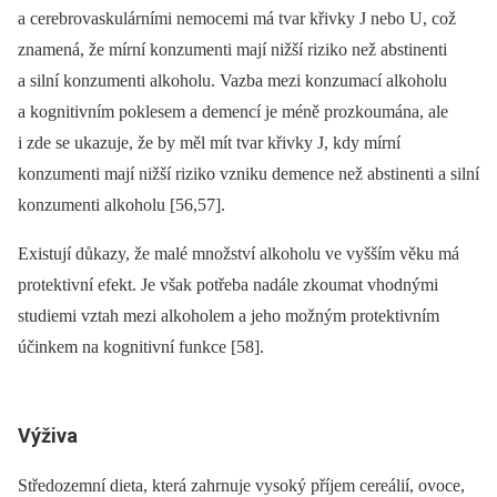
a cerebrovaskulárními nemocemi má tvar křivky J nebo U, což
znamená, že mírní konzumenti mají nižší riziko než abstinenti
a silní konzumenti alkoholu. Vazba mezi konzumací alkoholu
a kognitivním poklesem a demencí je méně prozkoumána, ale
i zde se ukazuje, že by měl mít tvar křivky J, kdy mírní
konzumenti mají nižší riziko vzniku demence než abstinenti a silní
konzumenti alkoholu [56,57].
Existují důkazy, že malé množství alkoholu ve vyšším věku má
protektivní efekt. Je však potřeba nadále zkoumat vhodnými
studiemi vztah mezi alkoholem a jeho možným protektivním
účinkem na kognitivní funkce [58].
Výživa
Středozemní dieta, která zahrnuje vysoký příjem cereálií, ovoce,