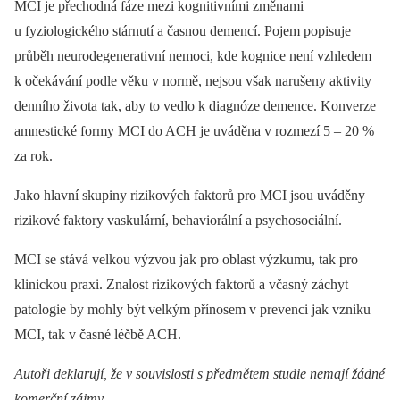
MCI je přechodná fáze mezi kognitivními změnami
u fyziologického stárnutí a časnou demencí. Pojem popisuje
průběh neurodegenerativní nemoci, kde kognice není vzhledem
k očekávání podle věku v normě, nejsou však narušeny aktivity
den­ního života tak, aby to vedlo k diagnóze demence. Konverze
amnestické formy MCI do ACH je uváděna v rozmezí 5 –⁠ 20 %
za rok.
Jako hlavní skupiny rizikových faktorů pro MCI jsou uváděny
rizikové faktory vaskulární, behaviorální a psychosociální.
MCI se stává velkou výzvou jak pro oblast výzkumu, tak pro
klinickou praxi. Znalost rizikových faktorů a včasný záchyt
patologie by mohly být velkým přínosem v prevenci jak vzniku
MCI, tak v časné léčbě ACH.
Autoři deklarují, že v souvislosti s předmětem studie nemají žádné
komerční zájmy.