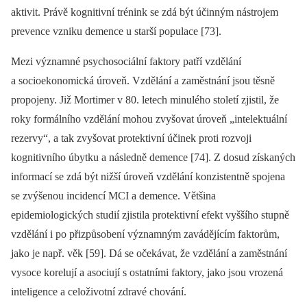
aktivit. Právě kognitivní trénink se zdá být účinným nástrojem
prevence vzniku demence u starší populace [73].
Mezi významné psychosociální faktory patří vzdělání
a socioekonomická úroveň. Vzdělání a zaměstnání jsou těsně
propojeny. Již Mortimer v 80. letech minulého století zjistil, že
roky formálního vzdělání mohou zvyšovat úroveň „intelektuální
rezervy“, a tak zvyšovat protektivní účinek proti rozvoji
kognitivního úbytku a následně demence [74]. Z dosud získaných
informací se zdá být nižší úroveň vzdělání konzistentně spojena
se zvýšenou incidencí MCI a demence. Většina
epidemiologických studií zjistila protektivní efekt vyššího stupně
vzdělání i po přizpůsobení významným zavádějícím faktorům,
jako je např. věk [59]. Dá se očekávat, že vzdělání a zaměstnání
vysoce korelují a asociují s ostatními faktory, jako jsou vrozená
inteligence a celoživotní zdravé chování.