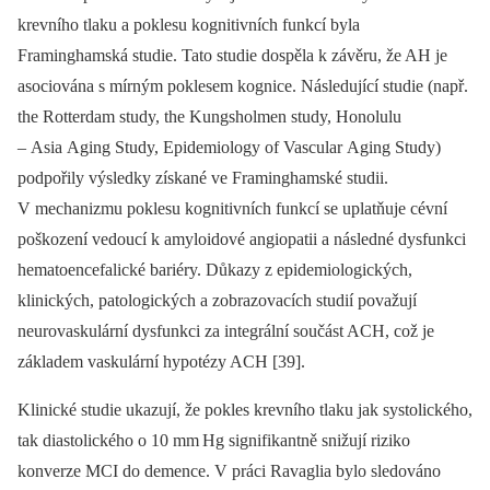
krevního tlaku a poklesu kognitivních funkcí byla
Framinghamská studie. Tato studie dospěla k závěru, že AH je
asociována s mírným poklesem kognice. Následující studie (např.
the Rotterdam study, the Kungsholmen study, Honolulu
–⁠ Asia Aging Study, Epidemiology of Vascular Aging Study)
podpořily výsledky získané ve Framinghamské studii.
V mechanizmu poklesu kognitivních funkcí se uplatňuje cévní
poškození vedoucí k amyloidové angiopatii a následné dysfunkci
hematoencefalické bariéry. Důkazy z epidemiologických,
klinických, patologických a zobrazovacích studií považují
neurovaskulární dysfunkci za integrální součást ACH, což je
základem vaskulární hypotézy ACH [39].
Klinické studie ukazují, že pokles krevního tlaku jak systolického,
tak diastolického o 10 mm Hg signifikantně snižují riziko
konverze MCI do demence. V práci Ravaglia bylo sledováno