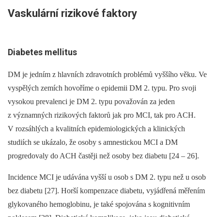
Vaskulární rizikové faktory
Diabetes mellitus
DM je jedním z hlavních zdravotních problémů vyššího věku. Ve
vyspělých zemích hovoříme o epidemii DM 2. typu. Pro svoji
vysokou prevalenci je DM 2. typu považován za jeden
z významných rizikových faktorů jak pro MCI, tak pro ACH.
V rozsáhlých a kvalitních epidemiologických a klinických
studiích se ukázalo, že osoby s amnestickou MCI a DM
progredovaly do ACH častěji než osoby bez diabetu [24 –⁠ 26].
Incidence MCI je udávána vyšší u osob s DM 2. typu než u osob
bez diabetu [27]. Horší kompenzace diabetu, vyjádřená měřením
glykovaného hemoglobinu, je také spojována s kognitivním