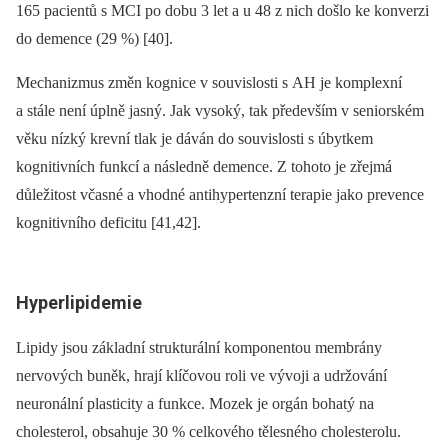
165 pacientů s MCI po dobu 3 let a u 48 z nich došlo ke konverzi
do demence (29 %) [40].
Mechanizmus změn kognice v souvislosti s AH je komplexní
a stále není úplně jasný. Jak vysoký, tak především v seniorském
věku nízký krevní tlak je dáván do souvislosti s úbytkem
kognitivních funkcí a následně demence. Z tohoto je zřejmá
důležitost včasné a vhodné antihypertenzní terapie jako prevence
kognitivního deficitu [41,42].
Hyperlipidemie
Lipidy jsou základní strukturální komponentou membrány
nervových buněk, hrají klíčovou roli ve vývoji a udržování
neuronální plasticity a funkce. Mozek je orgán bohatý na
cholesterol, obsahuje 30 % celkového tělesného cholesterolu.