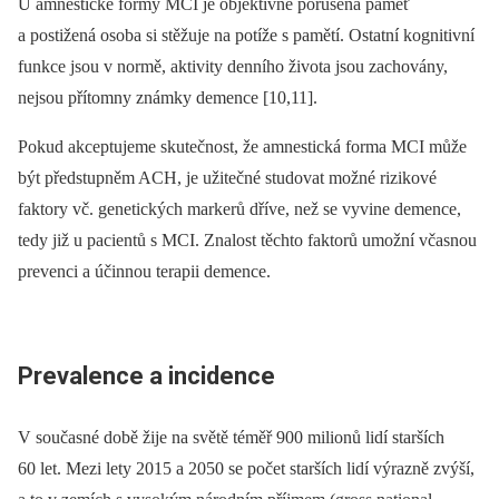
U amnestické formy MCI je objektivně porušena paměť
a postižená osoba si stěžuje na potíže s pamětí. Ostatní kognitivní
funkce jsou v normě, aktivity denního života jsou zachovány,
nejsou přítomny známky demence [10,11].
Pokud akceptujeme skutečnost, že amnestická forma MCI může
být předstupněm ACH, je užitečné studovat možné rizikové
faktory vč. genetických markerů dříve, než se vyvine demence,
tedy již u pacientů s MCI. Znalost těchto faktorů umožní včasnou
prevenci a účinnou terapii demence.
Prevalence a incidence
V současné době žije na světě téměř 900 milionů lidí starších
60 let. Mezi lety 2015 a 2050 se počet starších lidí výrazně zvýší,