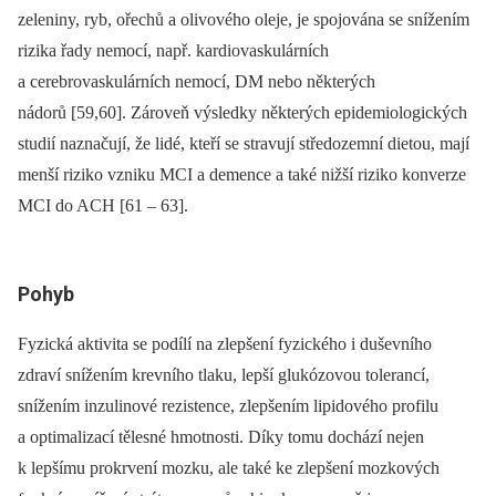
zeleniny, ryb, ořechů a olivového oleje, je spojována se snížením
rizika řady nemocí, např. kardiovaskulárních
a cerebrovaskulárních nemocí, DM nebo některých
nádorů [59,60]. Zároveň výsledky některých epidemiologických
studií naznačují, že lidé, kteří se stravují středozemní dietou, mají
menší riziko vzniku MCI a demence a také nižší riziko konverze
MCI do ACH [61 –⁠ 63].
Pohyb
Fyzická aktivita se podílí na zlepšení fyzického i duševního
zdraví snížením krevního tlaku, lepší glukózovou tolerancí,
snížením inzulinové rezistence, zlepšením lipidového profilu
a optimalizací tělesné hmotnosti. Díky tomu dochází nejen
k lepšímu prokrvení mozku, ale také ke zlepšení mozkových