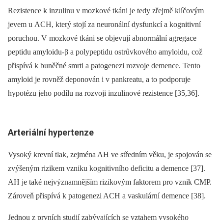
Rezistence k inzulinu v mozkové tkáni je tedy zřejmě klíčovým
jevem u ACH, který stojí za neuronální dysfunkcí a kognitivní
poruchou. V mozkové tkáni se objevují abnormální agregace
peptidu amyloidu-β a polypeptidu ostrůvkového amyloidu, což
přispívá k buněčné smrti a patogenezi rozvoje demence. Tento
amyloid je rovněž deponován i v pankreatu, a to podporuje
hypotézu jeho podílu na rozvoji inzulinové rezistence [35,36].
Arteriální hypertenze
Vysoký krevní tlak, zejména AH ve středním věku, je spojován se
zvýšeným rizikem vzniku kognitivního deficitu a demence [37].
AH je také nejvýznamnějším rizikovým faktorem pro vznik CMP.
Zároveň přispívá k patogenezi ACH a vaskulární demence [38].
Jednou z prvních studií zabývajících se vztahem vysokého