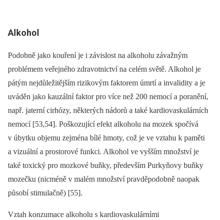
Alkohol
Podobně jako kouření je i závislost na alkoholu závažným
problémem veřejného zdravotnictví na celém světě. Alkohol je
pátým nejdůležitějším rizikovým faktorem úmrtí a invalidity a je
uváděn jako kauzální faktor pro více než 200 nemocí a poranění,
např. jaterní cirhózy, některých nádorů a také kardiovaskulárních
nemocí [53,54]. Poškozující efekt alkoholu na mozek spočívá
v úbytku objemu zejména bílé hmoty, což je ve vztahu k paměti
a vizuální a prostorové funkci. Alkohol ve vyšším množství je
také toxický pro mozkové buňky, především Purkyňovy buňky
mozečku (nicméně v malém množství pravděpodobně naopak
působí stimulačně) [55].
Vztah konzumace alkoholu s kardiovaskulárními