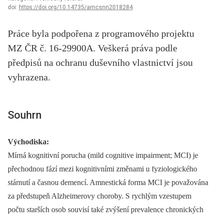
doi:
https://doi.org/10.14735/amcsnn2018284
Práce byla podpořena z programového projektu
MZ ČR č. 16-29900A. Veškerá práva podle
předpisů na ochranu duševního vlastnictví jsou
vyhrazena.
Souhrn
Východiska:
Mírná kognitivní porucha (mild cognitive impairment; MCI) je
přechodnou fází mezi kognitivními změnami u fyziologického
stárnutí a časnou demencí. Amnestická forma MCI je považována
za předstupeň Alzheimerovy choroby. S rychlým vzestupem
počtu starších osob souvisí také zvýšení prevalence chronických