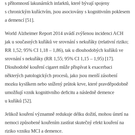
s přítomností lakunárních infarktů, které bývají spojeny
s chronickým kuřáctvím, jsou asociovány s kognitivním poklesem
a demencí [51].
World Alzheimer Report 2014 uvádí zvýšenou incidenci ACH
jak u současných kuřáků ve srovnání s nekuřáky (relativní riziko;
RR 1,52; 95% CI 1,18 –⁠ 1,86), tak u dlouhodobých kuřáků ve
srovnání s nekuřáky (RR 1,55; 95% CI 1,15 –⁠ 1,95) [17].
Dlouhodobé kouření cigaret může přispívat k exacerbaci
některých patologických procesů, jako jsou menší zásobení
mozku kyslíkem nebo snížený průtok krve, které pravděpodobně
umožňují vznik kognitivního deficitu a následně demence
u kuřáků [52].
Jelikož kouření významně redukuje délku dožití, mohou úmrtí na
nemoci způsobené kouřením zastírat skutečný efekt kouření na
riziko vzniku MCI a demence.