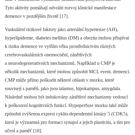
Tyto aktivity pomáhají odvrátit rozvoj klinické manifestace
demence v pozdějším životě [17].
Vaskulární rizikové faktory jako arteriální hypertenze (AH),
hyperlipidemie, diabetes mellitus (DM) a obezita mohou přispívat
k riziku demence ve vyšším věku prostřednictvím různých
cerebrovaskulárních onemocnění, zánětlivých
a neurodegenerativních mechanizmů. Například u CMP je
několik mechanizmů, které mohou způsobit MCI, event. demenci.
CMP může přímo poškodit některé oblasti v mozku, které
souvisejí s pamětí, jako jsou talamus, hipokampus, amygdala.
Následně mohou být indukovány zánětlivé mechanizmy vedoucí
k poškození kognitivních funkcí. Hypoperfuze mozku také může
způsobit zvýšenou expresi cyklin-dependentní kinázy 5 (CDK5),
která je významná pro formaci synapsí a jejich plasticitu, a tím pro
učení a paměť [18].