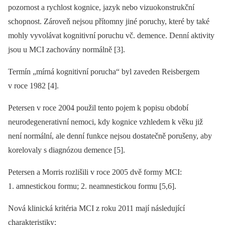
pozornost a rychlost kognice, jazyk nebo vizuokonstrukční
schopnost. Zároveň nejsou přítomny jiné poruchy, které by také
mohly vyvolávat kognitivní poruchu vč. demence. Denní aktivity
jsou u MCI zachovány normálně [3].
Termín „mírná kognitivní porucha“ byl zaveden Reisbergem
v roce 1982 [4].
Petersen v roce 2004 použil tento pojem k popisu období
neurodegenerativní nemoci, kdy kognice vzhledem k věku již
není normální, ale denní funkce nejsou dostatečně porušeny, aby
korelovaly s diagnózou demence [5].
Petersen a Morris rozlišili v roce 2005 dvě formy MCI:
1. amnestickou formu; 2. neamnestickou formu [5,6].
Nová klinická kritéria MCI z roku 2011 mají následující
charakteristiky: