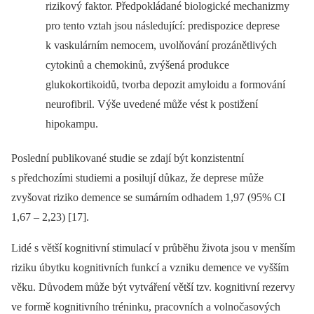
rizikový faktor. Předpokládané biologické mechanizmy
pro tento vztah jsou následující: predispozice deprese
k vaskulárním nemocem, uvolňování prozánětlivých
cytokinů a chemokinů, zvýšená produkce
glukokortikoidů, tvorba depozit amyloidu a formování
neurofibril. Výše uvedené může vést k postižení
hipokampu.
Poslední publikované studie se zdají být konzistentní
s předchozími studiemi a posilují důkaz, že deprese může
zvyšovat riziko demence se sumárním odhadem 1,97 (95% CI
1,67 –⁠ 2,23) [17].
Lidé s větší kognitivní stimulací v průběhu života jsou v menším
riziku úbytku kognitivních funkcí a vzniku demence ve vyšším
věku. Důvodem může být vytváření větší tzv. kognitivní rezervy
ve formě kognitivního tréninku, pracovních a volnočasových