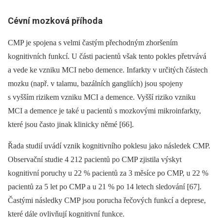
Cévní mozková příhoda
CMP je spojena s velmi častým přechodným zhoršením
kognitivních funkcí. U části pacientů však tento pokles přetrvává
a vede ke vzniku MCI nebo demence. Infarkty v určitých částech
mozku (např. v talamu, bazálních gangliích) jsou spojeny
s vyšším rizikem vzniku MCI a demence. Vyšší riziko vzniku
MCI a demence je také u pacientů s mozkovými mikroinfarkty,
které jsou často jinak klinicky němé [66].
Řada studií uvádí vznik kognitivního poklesu jako následek CMP.
Observační studie 4 212 pacientů po CMP zjistila výskyt
kognitivní poruchy u 22 % pacientů za 3 měsíce po CMP, u 22 %
pacientů za 5 let po CMP a u 21 % po 14 letech sledování [67].
Častými následky CMP jsou porucha řečových funkcí a deprese,
které dále ovlivňují kognitivní funkce.