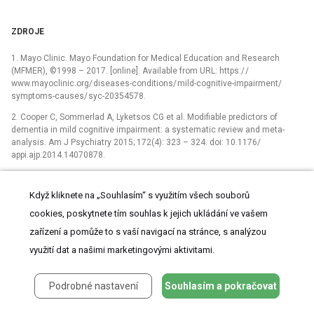
ZDROJE
1. Mayo Clinic. Mayo Foundation for Medical Edu­cation and Research
(MFMER), ©1998 –⁠ 2017. [online]. Avail­able from URL: https:/ /
www.mayoclinic.org/ dis­eases-conditions/ mild-cognitive-impairment/
symp­toms-causes/ syc-20354578.
2. Cooper C, Som­merlad A, Lyketsos CG et al. Modifi­able predictors of
dementia in mild cognitive impairment: a systematic review and meta-
analysis. Am J Psychiatry 2015; 172(4): 323 –⁠ 324. doi: 10.1176/
appi.ajp.2014.14070878.
3. Levy R. Aging-as­sociated cognitive decline. Work­­ing Party of the
International Psychogeriatric As­sociation in col­laboration with the
Když kliknete na „Souhlasím“ s využitím všech souborů
World Health Organization. Int Psychogeriatr 1994; 6(1): 63 –⁠ 68.
cookies, poskytnete tím souhlas k jejich ukládání ve vašem
4. Reisberg B, Fer­ris SH, Kluger A et al. Mild cognitive impairment (MCI):
zařízení a pomůže to s vaší navigací na stránce, s analýzou
a historical perspective. Int Psychogeriatr 2008; 20(1): 18 –⁠ 31. doi:
10.1017/ S1041610207006394.
využití dat a našimi marketingovými aktivitami.
5. Petersen RC. Mild cognitive impairment as a dia­gnostic entity. J
Intern Med 2004; 256(3): 183 –⁠ 194. doi: 10.1111/ j.1365-
Podrobné nastavení
Souhlasím a pokračovat
2796.2004.01388.x.