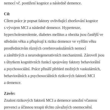
nemocí vč. postižení kognice a následně demence.
Cíl:
Cílem práce je popsat faktory ovlivňující zhoršování kognice
s vývojem MCI a následně demence. Hypertenze,
hypercholesterolemie, diabetes mellitus a obezita jsou častější ve
středním věku a přispívají k riziku demence ve vyšším věku
prostřednictvím různých cerebrovaskulárních nemocí
a zánětlivých a neurodegenerativních mechanizmů. Zároveň jsou
s úbytkem kognitivních funkcí spojovány faktory behaviorální
a psychosociální. Práce přináší přehled možných vaskulárních,
behaviorálních a psychosociálních rizikových faktorů MCI
a demence.
Závěr:
Znalost rizikových faktorů MCI a demence umožní včasnou
prevenci a účinnou terapii těchto závažných onemocnění.