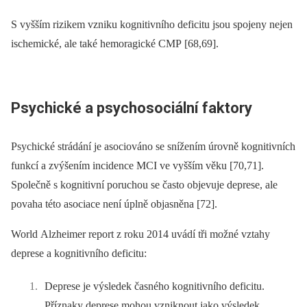
S vyšším rizikem vzniku kognitivního deficitu jsou spojeny nejen
ischemické, ale také hemoragické CMP [68,69].
Psychické a psychosociální faktory
Psychické strádání je asociováno se snížením úrovně kognitivních
funkcí a zvýšením incidence MCI ve vyšším věku [70,71].
Společně s kognitivní poruchou se často objevuje deprese, ale
povaha této asociace není úplně objasněna [72].
World Alzheimer report z roku 2014 uvádí tři možné vztahy
deprese a kognitivního deficitu:
Deprese je výsledek časného kognitivního deficitu.
Příznaky deprese mohou vzniknout jako výsledek