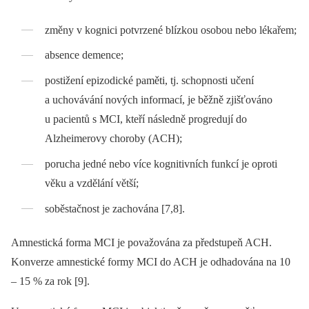
změny v kognici potvrzené blízkou osobou nebo lékařem;
absence demence;
postižení epizodické paměti, tj. schopnosti učení
a uchovávání nových informací, je běžně zjišťováno
u pacientů s MCI, kteří následně progredují do
Alzheimerovy choroby (ACH);
porucha jedné nebo více kognitivních funkcí je oproti
věku a vzdělání větší;
soběstačnost je zachována [7,8].
Amnestická forma MCI je považována za předstupeň ACH.
Konverze amnestické formy MCI do ACH je odhadována na 10
–⁠ 15 % za rok [9].