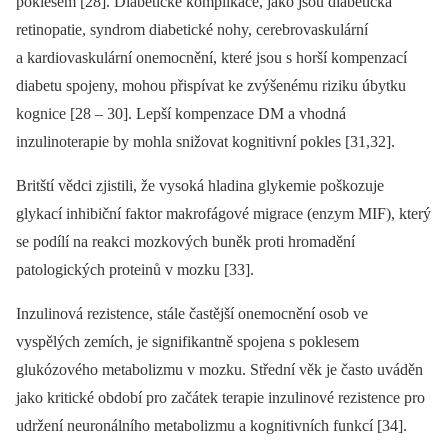
poklesem [28]. Diabetické komplikace, jako jsou diabetická
retinopatie, syndrom diabetické nohy, cerebrovaskulární
a kardiovaskulární onemocnění, které jsou s horší kompenzací
diabetu spojeny, mohou přispívat ke zvýšenému riziku úbytku
kognice [28 –⁠ 30]. Lepší kompenzace DM a vhodná
inzulinoterapie by mohla snižovat kognitivní pokles [31,32].
Britští vědci zjistili, že vysoká hladina glykemie poškozuje
glykací inhibiční faktor makrofágové migrace (enzym MIF), který
se podílí na reakci mozkových buněk proti hromadění
patologických proteinů v mozku [33].
Inzulinová rezistence, stále častější onemocnění osob ve
vyspělých zemích, je signifikantně spojena s poklesem
glukózového metabolizmu v mozku. Střední věk je často uváděn
jako kritické období pro začátek terapie inzulinové rezistence pro
udržení neuronálního metabolizmu a kognitivních funkcí [34].