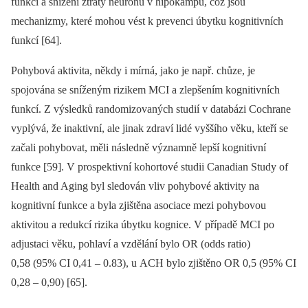
funkcí a snížení ztráty neuronů v hipokampu, což jsou
mechanizmy, které mohou vést k prevenci úbytku kognitivních
funkcí [64].
Pohybová aktivita, někdy i mírná, jako je např. chůze, je
spojována se sníženým rizikem MCI a zlepšením kognitivních
funkcí. Z výsledků randomizovaných studií v databázi Cochrane
vyplývá, že inaktivní, ale jinak zdraví lidé vyššího věku, kteří se
začali pohybovat, měli následně významně lepší kognitivní
funkce [59]. V prospektivní kohortové studii Canadian Study of
Health and Aging byl sledován vliv pohybové aktivity na
kognitivní funkce a byla zjištěna asociace mezi pohybovou
aktivitou a redukcí rizika úbytku kognice. V případě MCI po
adjustaci věku, pohlaví a vzdělání bylo OR (odds ratio)
0,58 (95% CI 0,41 –⁠ 0.83), u ACH bylo zjištěno OR 0,5 (95% CI
0,28 –⁠ 0,90) [65].