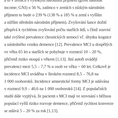
a to v zemích s vysokým národním příjmem (gross national
income; GNI) o 56 %, zatímco v zemích s nízkým národním
příjmem to bude o 239 % (138 % a 185 % u zemí s vyšším
a nižším středním národním příjmem). Zvyšování šance dožití
přispívá k rychlému zvyšování počtu starších lidí, s čímž souvisí
také zvýšení prevalence chronických nemocí vč. úbytku kognice
a následného vzniku demence [12]. Prevalence MCI u dospělých
ve věku 65 let a starších se pohybuje v rozmezí 10 –⁠ 20 %,
přičemž riziko stoupá s věkem [1,13]. Jiní autoři uvádějí
prevalenci mezi 5,5 –⁠ 7,7 % u osob ve věku > 60 let. Celkově je
incidence MCI uváděna v širokém rozmezí 8,5 –⁠ 76,8 na
1 000 osoboroků. Incidence amnestické formy MCI je udávána
v rozmezí 9,9 –⁠ 40,6 na 1 000 osoboroků [14]. Z populačních
studií dále vyplývá, že pacienti s MCI mají ve srovnání s běžnou
populací vyšší riziko rozvoje demence, přičemž rychlost konverze
se udává 5 –⁠ 20 % za rok [1,13].