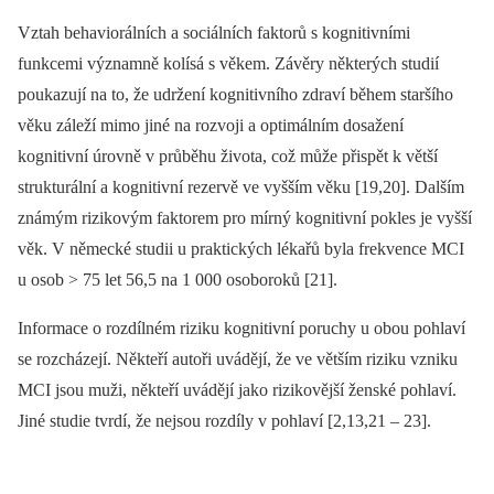
Vztah behaviorálních a sociálních faktorů s kognitivními
funkcemi významně kolísá s věkem. Závěry některých studií
poukazují na to, že udržení kognitivního zdraví během staršího
věku záleží mimo jiné na rozvoji a optimálním dosažení
kognitivní úrovně v průběhu života, což může přispět k větší
strukturální a kognitivní rezervě ve vyšším věku [19,20]. Dalším
známým rizikovým faktorem pro mírný kognitivní pokles je vyšší
věk. V německé studii u praktických lékařů byla frekvence MCI
u osob > 75 let 56,5 na 1 000 osoboroků [21].
Informace o rozdílném riziku kognitivní poruchy u obou pohlaví
se rozcházejí. Někteří autoři uvádějí, že ve větším riziku vzniku
MCI jsou muži, někteří uvádějí jako rizikovější ženské pohlaví.
Jiné studie tvrdí, že nejsou rozdíly v pohlaví [2,13,21 –⁠ 23].