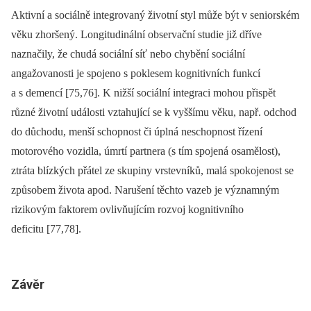
Aktivní a sociálně integrovaný životní styl může být v seniorském
věku zhoršený. Longitudinální observační studie již dříve
naznačily, že chudá sociální síť nebo chybění sociální
angažovanosti je spojeno s poklesem kognitivních funkcí
a s demencí [75,76]. K nižší sociální integraci mohou přispět
různé životní události vztahující se k vyššímu věku, např. odchod
do důchodu, menší schopnost či úplná neschopnost řízení
motorového vozidla, úmrtí partnera (s tím spojená osamělost),
ztráta blízkých přátel ze skupiny vrstevníků, malá spokojenost se
způsobem života apod. Narušení těchto vazeb je významným
rizikovým faktorem ovlivňujícím rozvoj kognitivního
deficitu [77,78].
Závěr