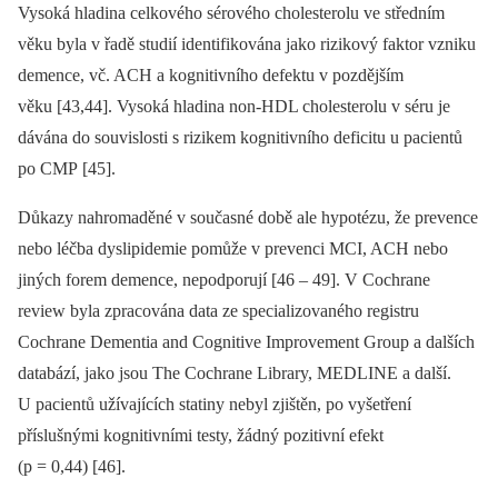
Vysoká hladina celkového sérového cholesterolu ve středním
věku byla v řadě studií identifikována jako rizikový faktor vzniku
demence, vč. ACH a kognitivního defektu v pozdějším
věku [43,44]. Vysoká hladina non-HDL cholesterolu v séru je
dávána do souvislosti s rizikem kognitivního deficitu u pacientů
po CMP [45].
Důkazy nahromaděné v současné době ale hypotézu, že prevence
nebo léčba dyslipidemie pomůže v prevenci MCI, ACH nebo
jiných forem demence, nepodporují [46 –⁠ 49]. V Cochrane
review byla zpracována data ze specializovaného registru
Cochrane Dementia and Cognitive Improvement Group a dalších
databází, jako jsou The Cochrane Library, MEDLINE a další.
U pacientů užívajících statiny nebyl zjištěn, po vyšetření
příslušnými kognitivními testy, žádný pozitivní efekt
(p = 0,44) [46].