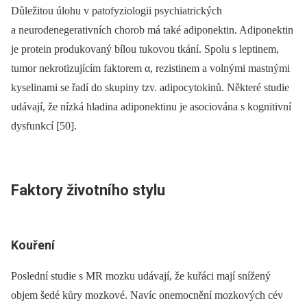
Důležitou úlohu v patofyziologii psychiatrických
a neurodenegerativních chorob má také adiponektin. Adiponektin
je protein produkovaný bílou tukovou tkání. Spolu s leptinem,
tumor nekrotizujícím faktorem α, rezistinem a volnými mastnými
kyselinami se řadí do skupiny tzv. adipocytokinů. Některé studie
udávají, že nízká hladina adiponektinu je asociována s kognitivní
dysfunkcí [50].
Faktory životního stylu
Kouření
Poslední studie s MR mozku udávají, že kuřáci mají snížený
objem šedé kůry mozkové. Navíc onemocnění mozkových cév