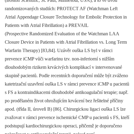
(Boston Scientific, St. Paul, Minnesota, USA), a to ve dvou
randomizovaných studiích: PROTECT AF (Watchman Left
Atrial Appendage Closure Technology for Embolic Protection in
Patients with Atrial Fibrillation) a PREVAIL
(Prospective Randomized Evaluation of the Watchman LAA
Closure Device in Patients with Atrial Fibrillation vs. Long Term
Warfarin Therapy) [83,84]. Uzávěr ouška LS byl v rámci
prevence iCMP vůči warfarinu tzv. non-inferiorní s nižším
dlouhodobým rizikem krvácivých komplikací v intervenované
skupině pacientů. Podle recentních doporučení může být zváženo
katetrizační uzavření ouška LS v rámci prevence iCMP u pacientů
s FS a kontraindikacemi dlouhodobé antikoagulační terapie; např.
po prodělaném život ohrožujícím krvácení bez řešitelné příčiny
apod. (třída II, úroveň B) [86]. Chirurgickou ligaci ouška LS lze
zvažovat v rámci prevence ischemické CMP u pacientů s FS, kteří
podstupují kardiochirurgickou operaci, přičemž je doporučeno