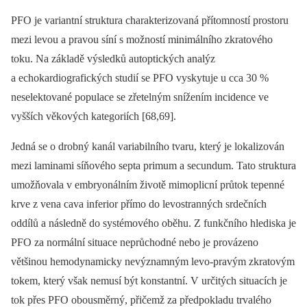
PFO je variantní struktura charakterizovaná přítomností prostoru
mezi levou a pravou síní s možností minimálního zkratového
toku. Na základě výsledků autoptických analýz
a echokardiografických studií se PFO vyskytuje u cca 30 %
neselektované populace se zřetelným snížením incidence ve
vyšších věkových kategoriích [68,69].
Jedná se o drobný kanál variabilního tvaru, který je lokalizován
mezi laminami síňového septa primum a secundum. Tato struktura
umožňovala v embryonálním životě mimoplicní průtok tepenné
krve z vena cava inferior přímo do levostranných srdečních
oddílů a následně do systémového oběhu. Z funkčního hlediska je
PFO za normální situace neprůchodné nebo je provázeno
většinou hemodynamicky nevýznamným levo-pravým zkratovým
tokem, který však nemusí být konstantní. V určitých situacích je
tok přes PFO obousměrný, přičemž za předpokladu trvalého