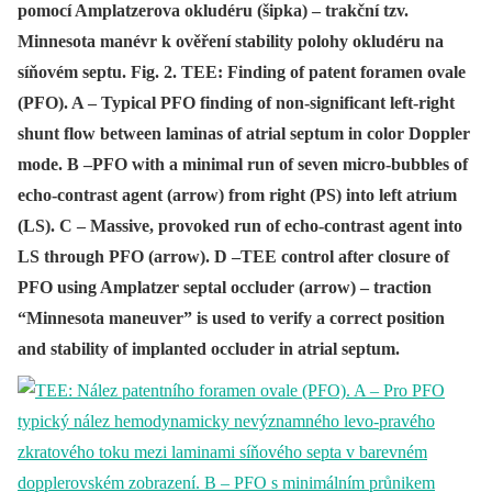
pomocí Amplatzerova okludéru (šipka) – trakční tzv.
Minnesota manévr k ověření stability polohy okludéru na
síňovém septu. Fig. 2. TEE: Finding of patent foramen ovale
(PFO). A – Typical PFO finding of non-significant left-right
shunt flow between laminas of atrial septum in color Doppler
mode. B –PFO with a minimal run of seven micro-bubbles of
echo-contrast agent (arrow) from right (PS) into left atrium
(LS). C – Massive, provoked run of echo-contrast agent into
LS through PFO (arrow). D –TEE control after closure of
PFO using Amplatzer septal occluder (arrow) – traction
“Minnesota maneuver” is used to verify a correct position
and stability of implanted occluder in atrial septum.