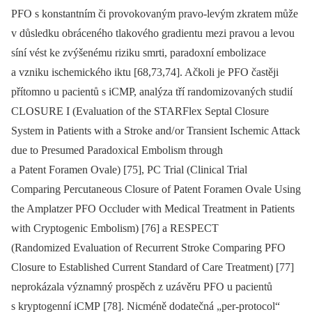
PFO s konstantním či provokovaným pravo-levým zkratem může
v důsledku obráceného tlakového gradientu mezi pravou a levou
síní vést ke zvýšenému riziku smrti, paradoxní embolizace
a vzniku ischemického iktu [68,73,74]. Ačkoli je PFO častěji
přítomno u pacientů s iCMP, analýza tří randomizovaných studií
CLOSURE I (Evaluation of the STARFlex Septal Closure
System in Patients with a Stroke and/ or Transient Ischemic Attack
due to Presumed Paradoxical Embolism through
a Patent Foramen Ovale) [75], PC Trial (Clinical Trial
Comparing Percutaneous Closure of Patent Foramen Ovale Using
the Amplatzer PFO Occluder with Medical Treatment in Patients
with Cryptogenic Embolism) [76] a RESPECT
(Randomized Evaluation of Recurrent Stroke Comparing PFO
Closure to Established Current Standard of Care Treatment) [77]
neprokázala významný prospěch z uzávěru PFO u pacientů
s kryptogenní iCMP [78]. Nicméně dodatečná „per-protocol“