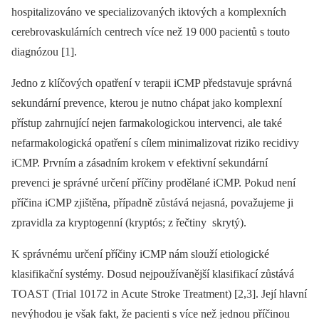
hospitalizováno ve specializovaných iktových a komplexních
cerebrovaskulárních centrech více než 19 000 pacientů s touto
diagnózou [1].
Jedno z klíčových opatření v terapii iCMP představuje správná
sekundární prevence, kterou je nutno chápat jako komplexní
přístup zahrnující nejen farmakologickou intervenci, ale také
nefarmakologická opatření s cílem minimalizovat riziko recidivy
iCMP. Prvním a zásadním krokem v efektivní sekundární
prevenci je správné určení příčiny prodělané iCMP. Pokud není
příčina iCMP zjištěna, případně zůstává nejasná, považujeme ji
zpravidla za kryptogenní (kryptós; z řečtiny skrytý).
K správnému určení příčiny iCMP nám slouží etiologické
klasifikační systémy. Dosud nejpoužívanější klasifikací zůstává
TOAST (Trial 10172 in Acute Stroke Treatment) [2,3]. Její hlavní
nevýhodou je však fakt, že pacienti s více než jednou příčinou