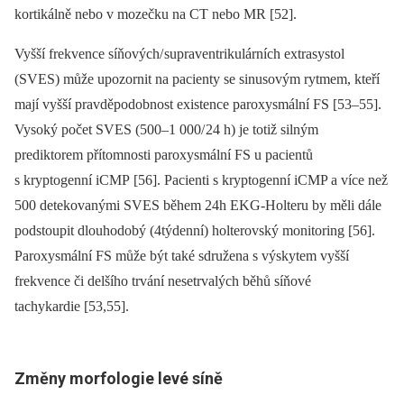
kortikálně nebo v mozečku na CT nebo MR [52].
Vyšší frekvence síňových/ supraventrikulárních extrasystol
(SVES) může upozornit na pacienty se sinusovým rytmem, kteří
mají vyšší pravděpodobnost existence paroxysmální FS [53–55].
Vysoký počet SVES (500–1 000/ 24 h) je totiž silným
prediktorem přítomnosti paroxysmální FS u pacientů
s kryptogenní iCMP [56]. Pacienti s kryptogenní iCMP a více než
500 detekovanými SVES během 24h EKG-Holteru by měli dále
podstoupit dlouhodobý (4týdenní) holterovský monitoring [56].
Paroxysmální FS může být také sdružena s výskytem vyšší
frekvence či delšího trvání nesetrvalých běhů síňové
tachykardie [53,55].
Změny morfologie levé síně