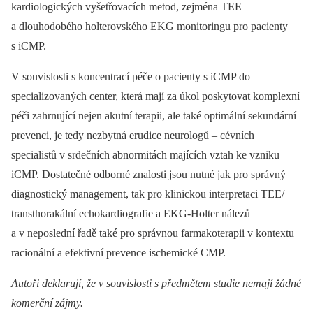
kardiologických vyšetřovacích metod, zejména TEE
a dlouhodobého holterovského EKG monitoringu pro pacienty
s iCMP.
V souvislosti s koncentrací péče o pacienty s iCMP do
specializovaných center, která mají za úkol poskytovat komplexní
péči zahrnující nejen akutní terapii, ale také optimální sekundární
prevenci, je tedy nezbytná erudice neurologů –⁠ cévních
specialistů v srdečních abnormitách majících vztah ke vzniku
iCMP. Dostatečné odborné znalosti jsou nutné jak pro správný
dia­gnostický management, tak pro klinickou interpretaci TEE/
transthorakální echokardiografie a EKG-Holter nálezů
a v neposlední řadě také pro správnou farmakoterapii v kontextu
racionální a efektivní prevence ischemické CMP.
Autoři deklarují, že v souvislosti s předmětem studie nemají žádné
komerční zájmy.