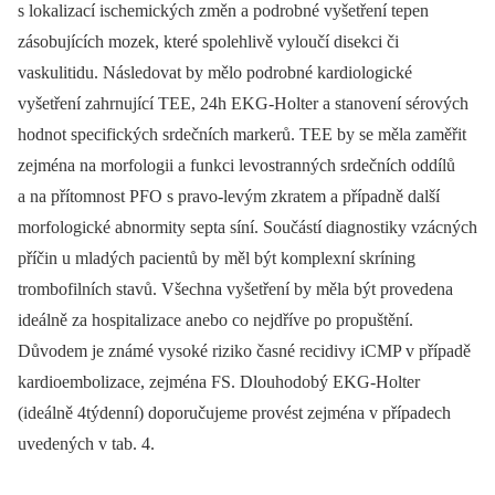
s lokalizací ischemických změn a podrobné vyšetření tepen
zásobujících mozek, které spolehlivě vyloučí disekci či
vaskulitidu. Následovat by mělo podrobné kardiologické
vyšetření zahrnující TEE, 24h EKG-Holter a stanovení sérových
hodnot specifických srdečních markerů. TEE by se měla zaměřit
zejména na morfologii a funkci levostranných srdečních oddílů
a na přítomnost PFO s pravo-levým zkratem a případně další
morfologické abnormity septa síní. Součástí diagnostiky vzácných
příčin u mladých pacientů by měl být komplexní skríning
trombofilních stavů. Všechna vyšetření by měla být provedena
ideálně za hospitalizace anebo co nejdříve po propuštění.
Důvodem je známé vysoké riziko časné recidivy iCMP v případě
kardioembolizace, zejména FS. Dlouhodobý EKG-Holter
(ideálně 4týdenní) doporučujeme provést zejména v případech
uvedených v tab. 4.