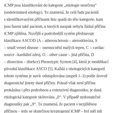
iCMP jsou klasifikováni do kategorie „etiologie neurčena“
(undetermined etiology). To znamená, že celá řada pacientů
s identifikovanými příčinami iktu spadá do této kategorie, kam
jsou řazeni také pacienti, u kterých naopak nebyla žádná příčina
iCMP zjištěna. Novější a podrobnější systém představuje
klasifikace ASCOD (A –⁠ atherosclerosis –⁠ ateroskleróza, S
–⁠ small vessel disease –⁠ onemocnění malých tepen, C –⁠ cardiac
source –kardiální zdroj, O –⁠ other cause –⁠ jiná příčina, D
–⁠ dissection –⁠ disekce) Phenotypic System [4], která je modifikací
původní klasifikace ASCO [5]. Každá z etiologických kategorií
tohoto systému je navíc odstupňována (stupeň 1–3) podle úrovně
diagnostické jistoty dané příčiny. Pokud však není příčina
prokázána i přes podrobnou a extenzivní diagnostiku, je daná
etiologická kategorie skórována „0“. V případě nedostatečné
diagnostiky pak „9“. To znamená, že pacient s nezjištěnou
příčinou –⁠ tedy se skutečnou kryptogenní iCMP –⁠ byl měl mít