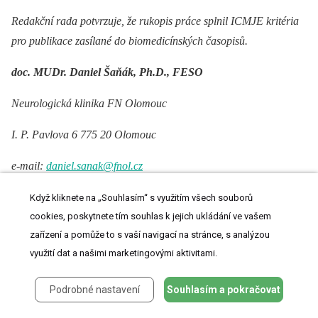
Redakční rada potvrzuje, že rukopis práce splnil ICMJE kritéria
pro publikace zasílané do biomedicínských časopisů.
doc. MUDr. Daniel Šaňák, Ph.D., FESO
Neurologická klinika FN Olomouc
I. P. Pavlova 6 775 20 Olomouc
e-mail:
daniel.sanak@fnol.cz
Přijato k recenzi: 11. 1. 2018
Když kliknete na „Souhlasím“ s využitím všech souborů
cookies, poskytnete tím souhlas k jejich ukládání ve vašem
Přijato do tisku: 28. 2. 2018
zařízení a pomůže to s vaší navigací na stránce, s analýzou
využití dat a našimi marketingovými aktivitami.
Podrobné nastavení
Souhlasím a pokračovat
ZDROJE