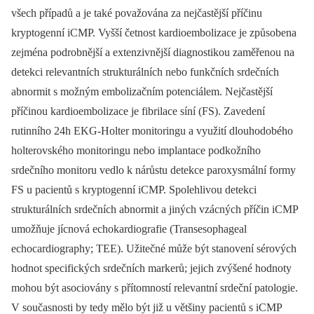
všech případů a je také považována za nejčastější příčinu
kryptogenní iCMP. Vyšší četnost kardioembolizace je způsobena
zejména podrobnější a extenzivnější diagnostikou zaměřenou na
detekci relevantních strukturálních nebo funkčních srdečních
abnormit s možným embolizačním potenciálem. Nejčastější
příčinou kardioembolizace je fibrilace síní (FS). Zavedení
rutinního 24h EKG-Holter monitoringu a využití dlouhodobého
holterovského monitoringu nebo implantace podkožního
srdečního monitoru vedlo k nárůstu detekce paroxysmální formy
FS u pacientů s kryptogenní iCMP. Spolehlivou detekci
strukturálních srdečních abnormit a jiných vzácných příčin iCMP
umožňuje jícnová echokardiografie (Transesophageal
echocardiography; TEE). Užitečné může být stanovení sérových
hodnot specifických srdečních markerů; jejich zvýšené hodnoty
mohou být asociovány s přítomností relevantní srdeční patologie.
V současnosti by tedy mělo být již u většiny pacientů s iCMP