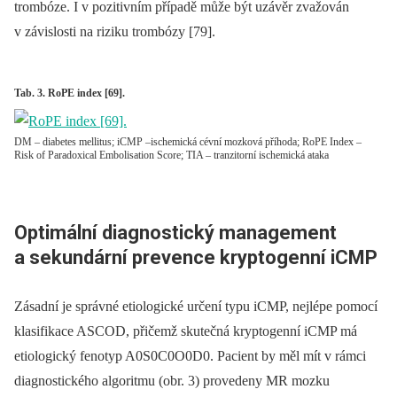
trombóze. I v pozitivním případě může být uzávěr zvažován
v závislosti na riziku trombózy [79].
Tab. 3. RoPE index [69].
DM – diabetes mellitus; iCMP –ischemická cévní mozková příhoda; RoPE Index –
Risk of Paradoxical Embolisation Score; TIA – tranzitorní ischemická ataka
Optimální diagnostický management
a sekundární prevence kryptogenní iCMP
Zásadní je správné etiologické určení typu iCMP, nejlépe pomocí
klasifikace ASCOD, přičemž skutečná kryptogenní iCMP má
etiologický fenotyp A0S0C0O0D0. Pacient by měl mít v rámci
diagnostického algoritmu (obr. 3) provedeny MR mozku