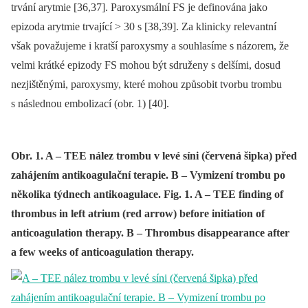
trvání arytmie [36,37]. Paroxysmální FS je definována jako
epizoda arytmie trvající > 30 s [38,39]. Za klinicky relevantní
však považujeme i kratší paroxysmy a souhlasíme s názorem, že
velmi krátké epizody FS mohou být sdruženy s delšími, dosud
nezjištěnými, paroxysmy, které mohou způsobit tvorbu trombu
s následnou embolizací (obr. 1) [40].
Obr. 1. A – TEE nález trombu v levé síni (červená šipka) před
zahájením antikoagulační terapie. B – Vymizení trombu po
několika týdnech antikoagulace. Fig. 1. A – TEE finding of
thrombus in left atrium (red arrow) before initiation of
anticoagulation therapy. B – Thrombus disappearance after
a few weeks of anticoagulation therapy.