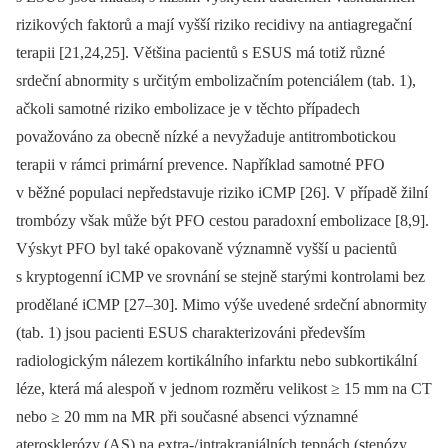
rizikových faktorů a mají vyšší riziko recidivy na antiagregační
terapii [21,24,25]. Většina pacientů s ESUS má totiž různé
srdeční abnormity s určitým embolizačním potenciálem (tab. 1),
ačkoli samotné riziko embolizace je v těchto případech
považováno za obecně nízké a nevyžaduje antitrombotickou
terapii v rámci primární prevence. Například samotné PFO
v běžné populaci nepředstavuje riziko iCMP [26]. V případě žilní
trombózy však může být PFO cestou paradoxní embolizace [8,9].
Výskyt PFO byl také opakovaně významně vyšší u pacientů
s kryptogenní iCMP ve srovnání se stejně starými kontrolami bez
prodělané iCMP [27–30]. Mimo výše uvedené srdeční abnormity
(tab. 1) jsou pacienti ESUS charakterizováni především
radiologickým nálezem kortikálního infarktu nebo subkortikální
léze, která má alespoň v jednom rozměru velikost ≥ 15 mm na CT
nebo ≥ 20 mm na MR při současné absenci významné
aterosklerózy (AS) na extra-/ intrakraniálních tepnách (stenózy