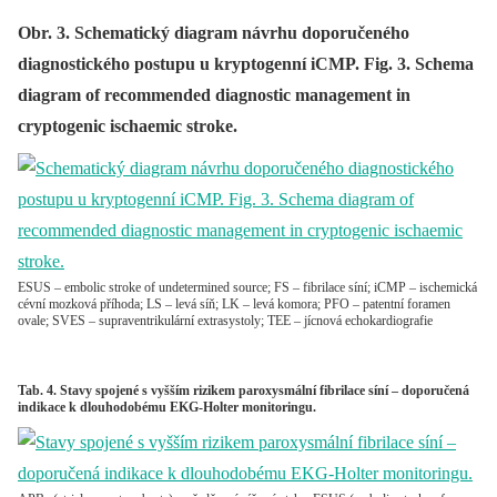
Obr. 3. Schematický diagram návrhu doporučeného
diagnostického postupu u kryptogenní iCMP. Fig. 3. Schema
diagram of recommended diagnostic management in
cryptogenic ischaemic stroke.
ESUS – embolic stroke of undetermined source; FS – fibrilace síní; iCMP – ischemická
cévní mozková příhoda; LS – levá síň; LK – levá komora; PFO – patentní foramen
ovale; SVES – supraventrikulární extrasystoly; TEE – jícnová echokardiografie
Tab. 4. Stavy spojené s vyšším rizikem paroxysmální fibrilace síní – doporučená
indikace k dlouhodobému EKG-Holter monitoringu.