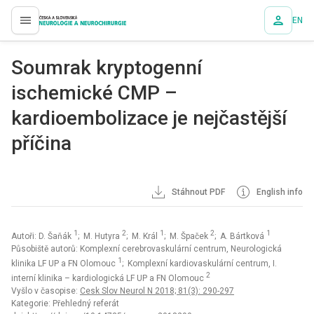
EN
proLékaře.cz
Soumrak kryptogenní
ischemické CMP –
kardioembolizace je nejčastější
příčina
Stáhnout PDF
English info
1
2
1
2
1
Autoři: D. Šaňák
; M. Hutyra
; M. Král
; M. Špaček
; A. Bártková
Působiště autorů: Komplexní cerebrovaskulární centrum, Neurologická
1
klinika LF UP a FN Olomouc
; Komplexní kardiovaskulární centrum, I.
2
interní klinika – kardiologická LF UP a FN Olomouc
Vyšlo v časopise:
Cesk Slov Neurol N 2018; 81(3): 290-297
Kategorie: Přehledný referát