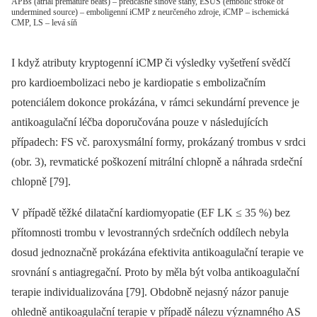
APBs (atrial premature beats) – předčasné síňové stahy, ESUS (embolic stroke of
undermined source) – emboligenní iCMP z neurčeného zdroje, iCMP – ischemická
CMP, LS – levá síň
I když atributy kryptogenní iCMP či výsledky vyšetření svědčí
pro kardioembolizaci nebo je kardiopatie s embolizačním
potenciálem dokonce prokázána, v rámci sekundární prevence je
antikoagulační léčba doporučována pouze v následujících
případech: FS vč. paroxysmální formy, prokázaný trombus v srdci
(obr. 3), revmatické poškození mitrální chlopně a náhrada srdeční
chlopně [79].
V případě těžké dilatační kardiomyopatie (EF LK ≤ 35 %) bez
přítomnosti trombu v levostranných srdečních oddílech nebyla
dosud jednoznačně prokázána efektivita antikoagulační terapie ve
srovnání s antiagregační. Proto by měla být volba antikoagulační
terapie individualizována [79]. Obdobně nejasný názor panuje
ohledně antikoagulační terapie v případě nálezu významného AS