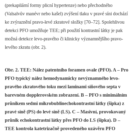
(prekapilární formy plicní hypertenze) nebo přechodného
(Valsalvův manévr nebo kašel) zvýšení tlaku v pravé síni dochází
ke zvýraznění pravo-levé zkratové složky [70–72]. Spolehlivou
detekci PFO umožňuje TEE; při použití kontrastní látky je pak
možná detekce levo-pravého či klinicky významnějšího pravo-
levého zkratu (obr. 2).
Obr. 2. TEE: Nález patentního foramen ovale (PFO). A – Pro
PFO typický nález hemodynamicky nevýznamného levo-
pravého zkratového toku mezi laminami síňového septa v
barevném dopplerovském zobrazení. B – PFO s minimálním
průnikem sedmi mikrobublinechokontrastní látky (šipka) z
pravé síně (PS) do levé síně (LS). C – Masivní, provokovaný
průnik echokontrastní látky přes PFO do LS (šipka). D –
TEE kontrola katetrizačně provedeného uzávěru PFO