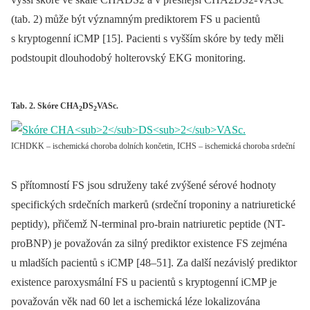
(tab. 2) může být významným prediktorem FS u pacientů
s kryptogenní iCMP [15]. Pacienti s vyšším skóre by tedy měli
podstoupit dlouhodobý holterovský EKG monitoring.
Tab. 2. Skóre CHA
DS
VASc.
2
2
ICHDKK – ischemická choroba dolních končetin, ICHS – ischemická choroba srdeční
S přítomností FS jsou sdruženy také zvýšené sérové hodnoty
specifických srdečních markerů (srdeční troponiny a natriuretické
peptidy), přičemž N-terminal pro-brain natriuretic peptide (NT-
proBNP) je považován za silný prediktor existence FS zejména
u mladších pacientů s iCMP [48–51]. Za další nezávislý prediktor
existence paroxysmální FS u pacientů s kryptogenní iCMP je
považován věk nad 60 let a ischemická léze lokalizována