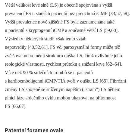
Větší velikost levé síně (LS) je obecně spojována s vyšší
prevalencí FS u starších pacientů bez předchozí iCMP [33,57,58].
Vyšší prevalence nově zjištěné FS byla zaznamenána také
u pacientů s kryptogenní iCMP a současně větší LS [59,60].
Výsledky některých studií však tento vztah
nepotvrdily [40,52,61]. FS vč. paroxysmální formy může též
zvětšovat nebo měnit strukturu ouška LS, čímž ovlivňuje jeho
reologické vlastnosti, rychlost průtoku a srážení krve [62–64].
Více než 90 % srdečních trombů se u pacientů
s kardioemboligenní iCMP/ TIA tvoří v oušku LS [65]. Fibrózní
změny LS spojené se sníženým napětím („strain“) LS během
plnící fáze srdečního cyklu mohou ukazovat na přítomnost
FS [66,67].
Patentní foramen ovale