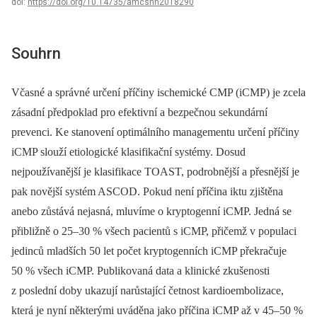
doi:
https://doi.org/10.14735/amcsnn2018290
Souhrn
Včasné a správné určení příčiny ischemické CMP (iCMP) je zcela
zásadní předpoklad pro efektivní a bezpečnou sekundární
prevenci. Ke stanovení optimálního managementu určení příčiny
iCMP slouží etiologické klasifikační systémy. Dosud
nejpoužívanější je klasifikace TOAST, podrobnější a přesnější je
pak novější systém ASCOD. Pokud není příčina iktu zjištěna
anebo zůstává nejasná, mluvíme o kryptogenní iCMP. Jedná se
přibližně o 25–30 % všech pacientů s iCMP, přičemž v populaci
jedinců mladších 50 let počet kryptogenních iCMP překračuje
50 % všech iCMP. Publikovaná data a klinické zkušenosti
z poslední doby ukazují narůstající četnost kardioembolizace,
která je nyní některými uváděna jako příčina iCMP až v 45–50 %