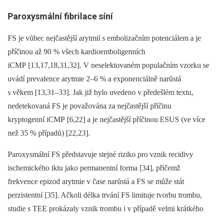
Paroxysmální fibrilace síní
FS je vůbec nejčastější arytmií s embolizačním potenciálem a je
příčinou až 90 % všech kardioemboligenních
iCMP [13,17,18,31,32]. V neselektovaném populačním vzorku se
uvádí prevalence arytmie 2–6 % a exponenciálně narůstá
s věkem [13,31–33]. Jak již bylo uvedeno v předešlém textu,
nedetekovaná FS je považována za nejčastější příčinu
kryptogenní iCMP [6,22] a je nejčastější příčinou ESUS (ve více
než 35 % případů) [22,23].
Paroxysmální FS představuje stejné riziko pro vznik recidivy
ischemického iktu jako permanentní forma [34], přičemž
frekvence epizod arytmie v čase narůstá a FS se může stát
perzistentní [35]. Ačkoli délka trvání FS limituje tvorbu trombu,
studie s TEE prokázaly vznik trombu i v případě velmi krátkého