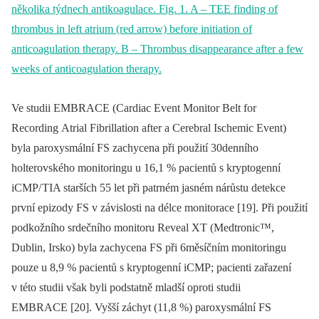
Ve studii EMBRACE (Cardiac Event Monitor Belt for
Recording Atrial Fibrillation after a Cerebral Ischemic Event)
byla paroxysmální FS zachycena při použití 30denního
holterovského monitoringu u 16,1 % pacientů s kryptogenní
iCMP/ TIA starších 55 let při patrném jasném nárůstu detekce
první epizody FS v závislosti na délce monitorace [19]. Při použití
podkožního srdečního monitoru Reveal XT (Medtronic™,
Dublin, Irsko) byla zachycena FS při 6měsíčním monitoringu
pouze u 8,9 % pacientů s kryptogenní iCMP; pacienti zařazení
v této studii však byli podstatně mladší oproti studii
EMBRACE [20]. Vyšší záchyt (11,8 %) paroxysmální FS