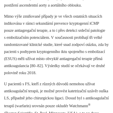
postižení ascendentní aorty a aortálního oblouku.
Mimo výše zmiňované případy je ve všech ostatních situacích
indikována v rámci sekundární prevence kryptogenní iCMP
pouze antiagregační terapie, a to i přes detekci srdeční patologie
s embolizačním potenciálem. V současnosti probíhají tři velké
randomizované klinické studie, které snad zodpoví otázku, zda by
pacienti s podtypem kryptogenního iktu spojeného s embolizací
(ESUS) měli užívat místo obvyklé antiagregační terapie přímá
antikoagulancia [80–82]. Výsledky studií se očekávají ve druhé
polovině roku 2018.
U pacientů s FS, kteří z různých důvodů nemohou užívat
antikoagulační terapii, je možné provést katetrizační uzávěr ouška
LS, případně jeho chirurgickou ligaci. Dosud byl s antikoagulační
®
terapií (warfarin) srovnán pouze okludér Watchmann