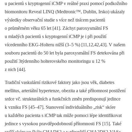
u pacientů s kryptogenní iCMP v reálné praxi pomocí podkožního
biomonitoru Reveal LINQ (Medtronic™, Dublin, Irsko) ukázaly
výsledky observační studie s více než tisícem pacientů
o průměrném věku 65 let [41]. Záchyt paroxysmální FS
u mladých pacientů s kryptogenní iCMP je i při použití
vícedenního EKG-Holteru nižší (3–5 %) [11,12,42,43]. V našem
souboru pacientů do 50 let byla paroxysmální FS detekována při
použití 3týdenního holterovského monitoringu u 12 %
z nich [44].
Tradiční vaskulární rizikové faktory jako jsou věk, diabetes
mellitus, arteriální hypertenze, obezita a také přítomnost postižení
srdce vč. strukturálních a funkčních změn predisponují jedince
k vzniku FS [45–47]. Stanovení individuálního „risk“ skóre
u každého pacienta s iCMP tak může pomoci lépe identifikovat
jedince s vysokou pravděpodobností přítomnosti FS [15]. Také
vyšší skóre ve škále CHADS2 a v přesnější CHA2DS2-VASc