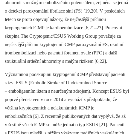
abnormit s možným embolizačním potenciálem, zejména se jedná
o detekci paroxysmální fibrilace síní (FS) [19,20]. V posledních
letech se proto objevují názory, že nejčastější příčinou
kryptogenních iCMP je kardioembolizace [6,21–23]. Pracovní
skupina The Cryptogenic/ ESUS Working Group považuje za
nejčastější příčinu kryptogenní iCMP paroxysmální FS, okultní
trombembolizaci nebo patentní foramen ovale (PFO) a další
strukturální srdeční abnormity s malým rizikem [6,22].
Významnou podskupinu kryptogenní iCMP představují pacienti
s tzv. ESUS (Embolic Stroke of Undetermined Source
–⁠ emboligenním iktem s neurčeným zdrojem). Koncept ESUS byl
poprvé představen v roce 2014 a vychází z předpokladu, že
většina kryptogenních a nelakunárních iCMP je
embolizačních [6]. Z recentně publikovaných dat vyplývá, že až
v šestině všech iCMP se může jednat o typ ESUS [21]. Pacienti
s ESUS jsou mladší, s nižším výskytem tradičních vaskulárních