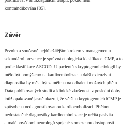
pokračovat v antikoagulační terapii, pokud není
kontraindikována [85].
Závěr
Prvním a současně nejdůležitějším krokem v managementu
sekundární prevence je správná etiologická klasifikace iCMP, a to
podle klasifikace ASCOD. U pacientů s kryptogenní etiologií by
mělo být pomýšleno na kardioembolizaci a další extenzivní
diagnostika by měla být zaměřena na odhalení možných příčin.
Data publikovaných studií a klinické zkušenosti z poslední doby
totiž opakovaně jasně ukazují, že většina kryptogenních iCMP je
způsobena nedia­gnostikovanou kardioembolizací. Příčinou
nedostatečné diagnostiky kardioembolizace je určitá pasivita
a malé povědomí neurologů spojené s omezenou dostupností