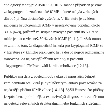
etiologický fenotyp: A0S0C0O0D0. V mnoha případech je však
za kryptogenní označena také iCMP, u které nebyla z různých
důvodů příčina dostatečně vyšetřena. V literatuře je uváděna
incidence kryptogenních iCMP v neselektované populaci okolo
30 % [6–8], přičemž ve skupině mladých pacientů do 50 let se
může jednat o více než 50 % všech iCMP [9–11]. Je však nutno
se zmínit o tom, že diagnostická kritéria pro kryptogenní iCMP se
v literatuře i v klinické praxi často liší a dosud nejsou jednoznačně
stanovena. Za nejčastější příčinu recidivy u pacientů
s kryptogenní iCMP se uvádí kardioembolizace [12,13].
Publikovaná data z poslední doby ukazují narůstající četnost
kardioembolizace, která je nyní některými autory považována za
nejčastější příčinu iCMP vůbec [14–18]. Vyšší četnost této příčiny
je způsobena podrobnější a extenzivnější diagnostikou zaměřenou
na detekci relevantních strukturálních nebo funkčních srdečních