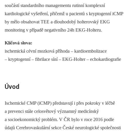
součástí standardního managementu rutinní komplexní
kardiologické vyšetření, přičemž u pacientů s kryptogenní iCMP
by mělo obsahovat TEE a dlouhodobý holterovský EKG
monitoring v případě negativního 24h EKG-Holteru.
Klíčová slova:
ischemická cévní mozková příhoda –⁠ kardioembolizace
–⁠ kryptogenní –⁠ fibrilace síní –⁠ EKG-Holter –⁠ echokardiografie
Úvod
Ischemické CMP (iCMP) představují i přes pokroky v léčbě
a prevenci stále celosvětový významný medicínský
a socioekonomický problém. V ČR bylo v roce 2016 podle
údajů Cerebrovaskulární sekce České neurologické společnosti