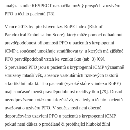
analýza studie RESPECT naznačila možný prospěch z uzávěru
PFO u těchto pacientů [78].
V roce 2013 byl představen tzv. RoPE index (Risk of
Paradoxical Embolisation Score), který může pomoci odhadnout
pravděpodobnost přítomnosti PFO u pacientů s kryptogenní
iCMP a současně umožňuje stratifikovat ty, u kterých má zjištěné
PFO pravděpodobně vztah ke vzniku iktu (tab. 3) [69].
S prevalencí PFO jsou u pacientů s kryptogenní iCMP významně
sdruženy mladší věk, absence vaskulárních rizikových faktorů
a kortikální infarkt. Tito pacienti (vysoké skóre v indexu RoPE)
mají současně menší pravděpodobnost recidivy iktu [79]. Dosud
nezodpovězenou otázkou tak zůstává, zda tedy u těchto pacientů
uvažovat o uzávěru PFO. V současnosti není obecně
doporučováno uzavření PFO u pacientů s kryptogenní iCMP,
pokud není důkaz o prodělané či probíhající hluboké žilní