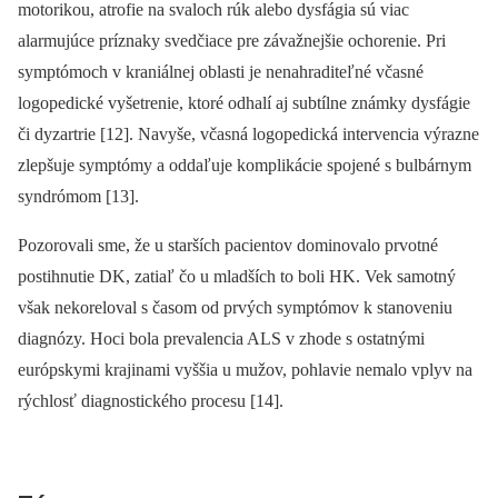
motorikou, atrofie na svaloch rúk alebo dysfágia sú viac
alarmujúce príznaky svedčiace pre závažnejšie ochorenie. Pri
symptómoch v kraniálnej oblasti je nenahraditeľné včasné
logopedické vyšetrenie, ktoré odhalí aj subtílne známky dysfágie
či dyzartrie [12]. Navyše, včasná logopedická intervencia výrazne
zlepšuje symptómy a oddaľuje komplikácie spojené s bulbárnym
syndrómom [13].
Pozorovali sme, že u starších pacientov dominovalo prvotné
postihnutie DK, zatiaľ čo u mladších to boli HK. Vek samotný
však nekoreloval s časom od prvých symptómov k stanoveniu
diagnózy. Hoci bola prevalencia ALS v zhode s ostatnými
európskymi krajinami vyššia u mužov, pohlavie nemalo vplyv na
rýchlosť diagnostického procesu [14].