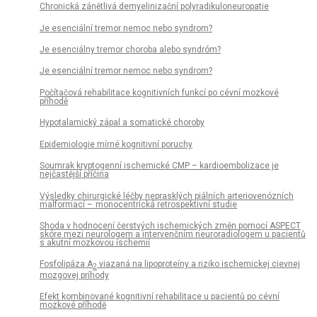
Chronická zánětlivá demyelinizační polyradikuloneuropatie
Je esenciální tremor nemoc nebo syndrom?
Je esenciálny tremor choroba alebo syndróm?
Je esenciální tremor nemoc nebo syndrom?
Počítačová rehabilitace kognitivních funkcí po cévní mozkové
příhodě
Hypotalamický zápal a somatické choroby
Epidemiologie mírné kognitivní poruchy
Soumrak kryptogenní ischemické CMP – kardioembolizace je
nejčastější příčina
Výsledky chirurgické léčby neprasklých piálních arteriovenózních
malformací – monocentrická retrospektivní studie
Shoda v hodnocení čerstvých ischemických změn pomocí ASPECT
skóre mezi neurologem a intervenčním neuroradiologem u pa­cientů
s akutní mozkovou ischemií
Fosfolipáza A
viazaná na lipoproteíny a riziko ischemickej cievnej
2
mozgovej príhody
Efekt kombinované kognitivní rehabilitace u pa­cientů po cévní
mozkové příhodě