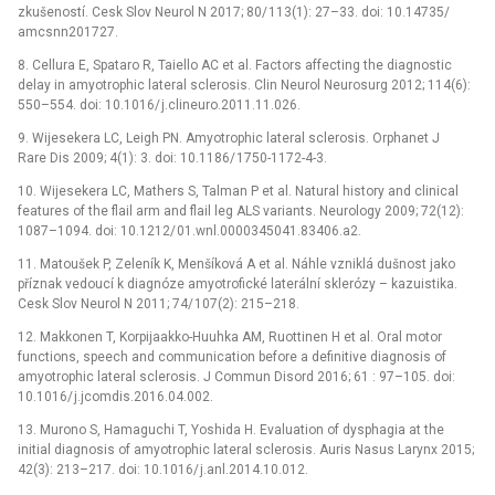
zkušeností. Cesk Slov Neurol N 2017; 80/ 113(1): 27–33. doi: 10.14735/
amcsnn201727.
8. Cellura E, Spataro R, Taiello AC et al. Factors affecting the dia­gnostic
delay in amyotrophic lateral sclerosis. Clin Neurol Neurosurg 2012; 114(6):
550–554. doi: 10.1016/ j.clineuro.2011.11.026.
9. Wijesekera LC, Leigh PN. Amyotrophic lateral sclerosis. Orphanet J
Rare Dis 2009; 4(1): 3. doi: 10.1186/ 1750-1172-4-3.
10. Wijesekera LC, Mathers S, Talman P et al. Natural history and clinical
features of the flail arm and flail leg ALS variants. Neurology 2009; 72(12):
1087–1094. doi: 10.1212/ 01.wnl.0000345041.83406.a2.
11. Matoušek P, Zeleník K, Menšíková A et al. Náhle vzniklá dušnost jako
příznak vedoucí k dia­gnóze amyotrofické laterální sklerózy –⁠ kazuistika.
Cesk Slov Neurol N 2011; 74/ 107(2): 215–218.
12. Makkonen T, Korpijaakko-Huuhka AM, Ruottinen H et al. Oral motor
functions, speech and communication before a definitive dia­gnosis of
amyotrophic lateral sclerosis. J Commun Disord 2016; 61 : 97–105. doi:
10.1016/ j.jcomdis.2016.04.002.
13. Murono S, Hamaguchi T, Yoshida H. Evaluation of dysphagia at the
initial dia­gnosis of amyotrophic lateral sclerosis. Auris Nasus Larynx 2015;
42(3): 213–217. doi: 10.1016/ j.anl.2014.10.012.