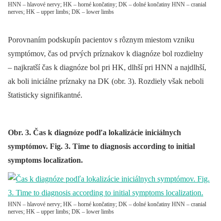
HNN – hlavové nervy; HK – horné končatiny; DK – dolné končatiny HNN – cranial
nerves; HK – upper limbs; DK – lower limbs
Porovnaním podskupín pacientov s rôznym miestom vzniku
symptómov, čas od prvých príznakov k diagnóze bol rozdielny
–⁠ najkratší čas k diagnóze bol pri HK, dlhší pri HNN a najdlhší,
ak boli iniciálne príznaky na DK (obr. 3). Rozdiely však neboli
štatisticky signifikantné.
Obr. 3. Čas k diagnóze podľa lokalizácie iniciálnych
symptómov. Fig. 3. Time to diagnosis according to initial
symptoms localization.
HNN – hlavové nervy; HK – horné končatiny; DK – dolné končatiny HNN – cranial
nerves; HK – upper limbs; DK – lower limbs