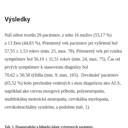
Výsledky
Náš súbor tvorilo 29 pacientov, z toho 16 mužov (55,17 %)
a 13 žien (44,83 %). Priemerný vek pacientov pri vyšetrení bol
57,55 ± 1,53 rokov (min. 25, max. 78). Priemerný vek pri vzniku
symptómov bol 56,10 ± 11,51 rokov (min. 24, max. 75). Čas od
prvých symptómov k stanoveniu diagnózy bol
70,62 ± 50,58 týždňa (min. 9, max. 165). Devätnásť pacientov
(65,52 %) bolo prechodne vedených s inou diagnózou ako ALS,
napríklad ako cievna mozgová príhoda, polyneuropatia,
multifokálna motorická neuropatia, cervikálna myelopatia,
cervikobrachiálny syndróm, a podobne (tab. 1).
Tab. 1. Demografické a klinické údaje vyšetrených pacientov.