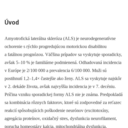
Úvod
Amyotrofická laterálna skleróza (ALS) je neurodegeneratívne
ochorenie s rýchlo progredujúcou motorickou disabilitou
a fatálnou prognózou. Väčšina prípadov sa vyskytuje sporadicky,
avšak 5–10 % je familiárne podmienená. Odhadovaná incidencia
v Európe je 2/ 100 000 a prevalencia 6/ 100 000. Muži sú
postihnutí 1,2–1,4× častejšie ako ženy. ALS sa vyskytuje najskôr
v 2. dekáde života, avšak najvyššia incidencia je v 7. decéniu.
Príčina vzniku sporadickej formy ALS nie je známa. Predpokladá
sa kombinácia rôznych faktorov, ktoré sú zodpovedné za reťazec
reakcií spôsobujúcich poškodenie neurónov (excitotoxíny,
agregácia proteínov, oxidačný stres, dysfunkcia neurofilament,
porucha homeostázy kalcia, mitochondriálna dysfunkcia,