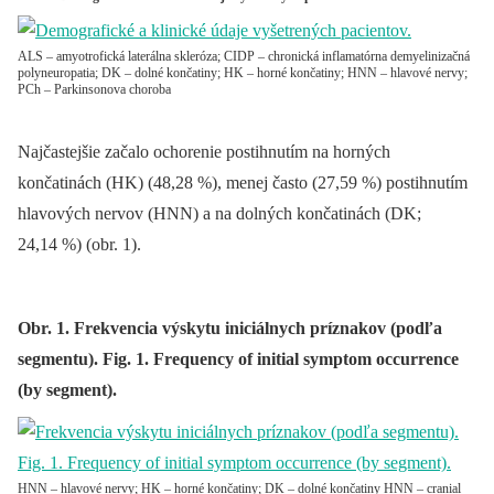
ALS – amyotrofická laterálna skleróza; CIDP – chronická inflamatórna demyelinizačná
polyneuropatia; DK – dolné končatiny; HK – horné končatiny; HNN – hlavové nervy;
PCh – Parkinsonova choroba
Najčastejšie začalo ochorenie postihnutím na horných
končatinách (HK) (48,28 %), menej často (27,59 %) postihnutím
hlavových nervov (HNN) a na dolných končatinách (DK;
24,14 %) (obr. 1).
Obr. 1. Frekvencia výskytu iniciálnych príznakov (podľa
segmentu). Fig. 1. Frequency of initial symptom occurrence
(by segment).
HNN – hlavové nervy; HK – horné končatiny; DK – dolné končatiny HNN – cranial