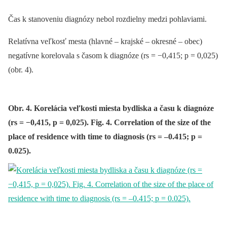
Čas k stanoveniu diagnózy nebol rozdielny medzi pohlaviami.
Relatívna veľkosť mesta (hlavné –⁠ krajské –⁠ okresné –⁠ obec)
negatívne korelovala s časom k diagnóze (rs = −0,415; p = 0,025)
(obr. 4).
Obr. 4. Korelácia veľkosti miesta bydliska a času k diagnóze
(rs = −0,415, p = 0,025). Fig. 4. Correlation of the size of the
place of residence with time to diagnosis (rs = –0.415; p =
0.025).