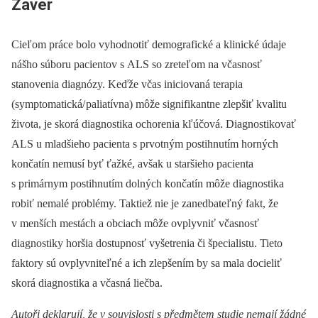
Záver
Cieľom práce bolo vyhodnotiť demografické a klinické údaje
nášho súboru pacientov s ALS so zreteľom na včasnosť
stanovenia diagnózy. Keďže včas iniciovaná terapia
(symptomatická/ paliatívna) môže signifikantne zlepšiť kvalitu
života, je skorá dia­gnostika ochorenia kľúčová. Diagnostikovať
ALS u mladšieho pacienta s prvotným postihnutím horných
končatín nemusí byť ťažké, avšak u staršieho pacienta
s primárnym postihnutím dolných končatín môže diagnostika
robiť nemalé problémy. Taktiež nie je zanedbateľný fakt, že
v menších mestách a obciach môže ovplyvniť včasnosť
diagnostiky horšia dostupnosť vyšetrenia či špecialistu. Tieto
faktory sú ovplyvniteľné a ich zlepšením by sa mala docieliť
skorá diagnostika a včasná liečba.
Autoři deklarují, že v souvislosti s předmětem studie nemají žádné