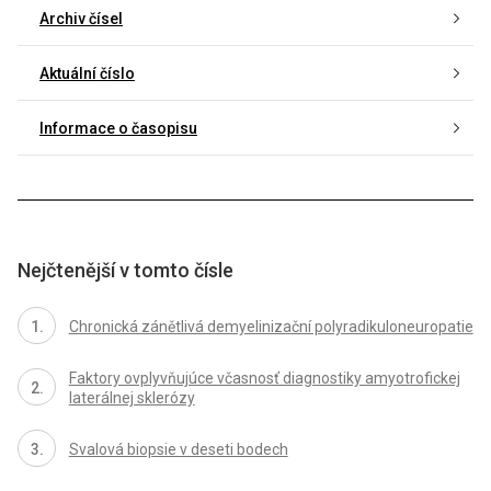
Archiv čísel
Aktuální číslo
Informace o časopisu
Nejčtenější v tomto čísle
Chronická zánětlivá demyelinizační polyradikuloneuropatie
Faktory ovplyvňujúce včasnosť dia­gnostiky amyotrofickej
laterálnej sklerózy
Svalová bio­psie v deseti bodech