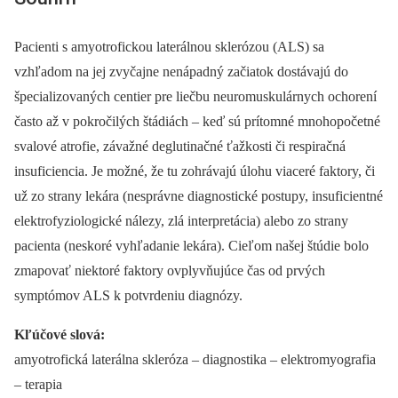
Pacienti s amyotrofickou laterálnou sklerózou (ALS) sa
vzhľadom na jej zvyčajne nenápadný začiatok dostávajú do
špecializovaných centier pre liečbu neuromuskulárnych ochorení
často až v pokročilých štádiách –⁠ keď sú prítomné mnohopočetné
svalové atrofie, závažné deglutinačné ťažkosti či respiračná
insuficiencia. Je možné, že tu zohrávajú úlohu viaceré faktory, či
už zo strany lekára (nesprávne dia­gnostické postupy, insuficientné
elektrofyziologické nálezy, zlá interpretácia) alebo zo strany
pacienta (neskoré vyhľadanie lekára). Cieľom našej štúdie bolo
zmapovať niektoré faktory ovplyvňujúce čas od prvých
symptómov ALS k potvrdeniu dia­gnózy.
Kľúčové slová:
amyotrofická laterálna skleróza –⁠ diagnostika –⁠ elektromyografia
–⁠ terapia