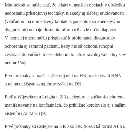
Mnohokrát sa môže stať, že lekári v menších obciach v dôsledku
nedostatku prístrojovej techniky, niekedy aj slabšej erudovanosti
(vzhľadom na obmedzený kontakt s pacientmi so zriedkavými
diagnózami) nemajú dostatok informácií a zle určia diagnózu.
V nemalej miere môžu prispievať k prolongácii diagnostiky
ochorenia aj samotní pacienti, kedy nie sú ochotní/ schopní
cestovať do väčších miest alebo im to ich zdravotný/ sociálny stav
neumožňuje.
Prvé príznaky sa najčastejšie objavili na HK, nasledovali HNN
a najmenej často symptómy začali na DK.
Podľa Wijesekera a Leigha u 2/ 3 pacientov je začiatok ochorenia
manifestovaný na končatinách, čo približne korelovalo aj s našim
zistením (72,42 %) [9].
Prvé príznaky sú častejšie na HK ako DK (klasická forma ALS),