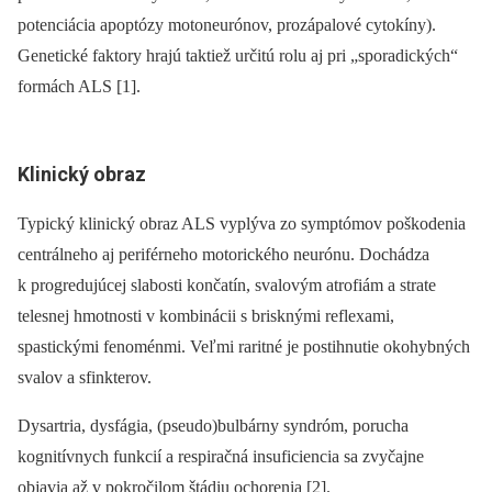
potenciácia apoptózy motoneurónov, prozápalové cytokíny).
Genetické faktory hrajú taktiež určitú rolu aj pri „sporadických“
formách ALS [1].
Klinický obraz
Typický klinický obraz ALS vyplýva zo symptómov poškodenia
centrálneho aj periférneho motorického neurónu. Dochádza
k progredujúcej slabosti končatín, svalovým atrofiám a strate
telesnej hmotnosti v kombinácii s brisknými reflexami,
spastickými fenoménmi. Veľmi raritné je postihnutie okohybných
svalov a sfinkterov.
Dysartria, dysfágia, (pseudo)bulbárny syndróm, porucha
kognitívnych funkcií a respiračná insuficiencia sa zvyčajne
objavia až v pokročilom štádiu ochorenia [2].