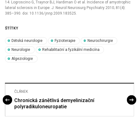
14. Logroscino G, Traynor BJ, Hardiman O et al. Incidence of amyotrophic
lateral sclerosis in Europe. J. Neurol Neurosurg Psychiatry 2010; 81(4):
385–390. doi: 10.1136/ jnnp.2009.183525.
ŠTÍTKY
Dětská neurologie
Fyzioterapie
Neurochirurgie
Neurologie
Rehabilitační a fyzikální medicína
Algeziologie
ČLÁNEK
Chronická zánětlivá demyelinizační
polyradikuloneuropatie