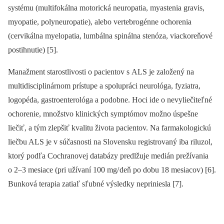
systému (multifokálna motorická neuropatia, myastenia gravis,
myopatie, polyneuropatie), alebo vertebrogénne ochorenia
(cervikálna myelopatia, lumbálna spinálna stenóza, viackoreňové
postihnutie) [5].
Manažment starostlivosti o pacientov s ALS je založený na
multidisciplinárnom prístupe a spolupráci neurológa, fyziatra,
logopéda, gastroenterológa a podobne. Hoci ide o nevyliečiteľné
ochorenie, množstvo klinických symptómov možno úspešne
liečiť, a tým zlepšiť kvalitu života pacientov. Na farmakologickú
liečbu ALS je v súčasnosti na Slovensku registrovaný iba riluzol,
ktorý podľa Cochranovej databázy predlžuje medián prežívania
o 2–3 mesiace (pri užívaní 100 mg/ deň po dobu 18 mesiacov) [6].
Bunková terapia zatiaľ sľubné výsledky nepriniesla [7].