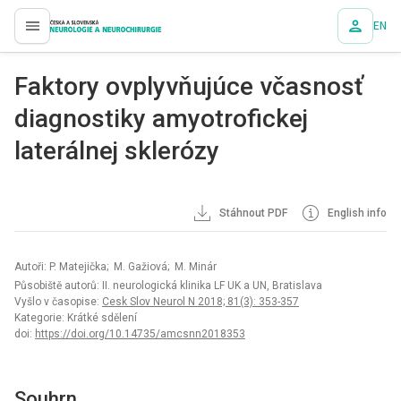
EN
proLékaře.cz
Faktory ovplyvňujúce včasnosť
dia­gnostiky amyotrofickej
laterálnej sklerózy
Stáhnout PDF
English info
Autoři: P. Matejička; M. Gažiová; M. Minár
Působiště autorů: II. neurologická klinika LF UK a UN, Bratislava
Vyšlo v časopise:
Cesk Slov Neurol N 2018; 81(3): 353-357
Kategorie: Krátké sdělení
doi:
https://doi.org/10.14735/amcsnn2018353
Souhrn