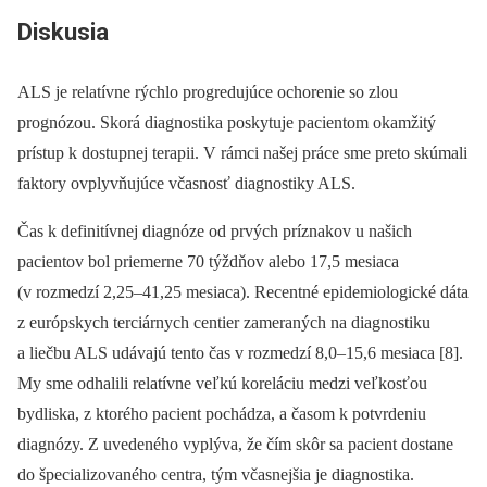
Diskusia
ALS je relatívne rýchlo progredujúce ochorenie so zlou
prognózou. Skorá diagnostika poskytuje pacientom okamžitý
prístup k dostupnej terapii. V rámci našej práce sme preto skúmali
faktory ovplyvňujúce včasnosť diagnostiky ALS.
Čas k definitívnej diagnóze od prvých príznakov u našich
pacientov bol priemerne 70 týždňov alebo 17,5 mesiaca
(v rozmedzí 2,25–41,25 mesiaca). Recentné epidemiologické dáta
z európskych terciárnych centier zameraných na diagnostiku
a liečbu ALS udávajú tento čas v rozmedzí 8,0–15,6 mesiaca [8].
My sme odhalili relatívne veľkú koreláciu medzi veľkosťou
bydliska, z ktorého pacient pochádza, a časom k potvrdeniu
diagnózy. Z uvedeného vyplýva, že čím skôr sa pacient dostane
do špecializovaného centra, tým včasnejšia je diagnostika.