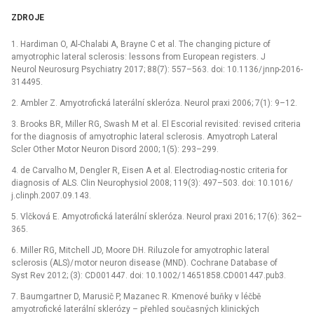
ZDROJE
1. Hardiman O, Al-Chalabi A, Brayne C et al. The changing picture of
amyotrophic lateral sclerosis: lessons from European registers. J
Neurol Neurosurg Psychiatry 2017; 88(7): 557–563. doi: 10.1136/ jnnp-2016-
314495.
2. Ambler Z. Amyotrofická laterální skleróza. Neurol praxi 2006; 7(1): 9–12.
3. Brooks BR, Miller RG, Swash M et al. El Escorial revisit­­ed: revised criteria
for the dia­gnosis of amyotrophic lateral sclerosis. Amyotroph Lateral
Scler Other Motor Neuron Disord 2000; 1(5): 293–299.
4. de Carvalho M, Dengler R, Eisen A et al. Electrodia­g­­­-nostic criteria for
dia­gnosis of ALS. Clin Neurophysiol 2008; 119(3): 497–503. doi: 10.1016/
j.clinph.2007.09.143.
5. Vlčková E. Amyotrofická laterální skleróza. Neurol praxi 2016; 17(6): 362–
365.
6. Miller RG, Mitchell JD, Moore DH. Riluzole for amyotrophic lateral
sclerosis (ALS)/ motor neuron disease (MND). Cochrane Database of
Syst Rev 2012; (3): CD001447. doi: 10.1002/ 14651858.CD001447.pub3.
7. Baumgartner D, Marusič P, Mazanec R. Kmenové buňky v léčbě
amyotrofické laterální sklerózy –⁠ přehled současných klinických