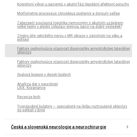
Kognitivní výkon u pacientů v akutní fázi bipolární afektivní poruchy
Morfometrie proces­sus clinoideus posterior a dorsum sel­lae
Zabezpečí současná logistika nemocným s akutním uzávěrem
velké tepny v přední cirkulaci stejnou šanci na dobrý výsledek?
Změny šíře optického nervu v MR obraze v závislosti na věku a
pohlaví
Faktory ovplyvňujúce včasnosť dia­gnostiky amyotrofickej laterálnej
sklerózy
Faktory ovplyvňujúce včasnosť dia­gnostiky amyotrofickej laterálnej
sklerózy
Svalová bio­psie v deseti bodech
Analýza dat v neurologii
LXIX. Kovariance
Recenze knih
Trojnásobné kulatiny – specialisté na léčbu roztroušené sklerózy
se setkali v Brně
Česká a slovenská neurologie a neurochirurgie