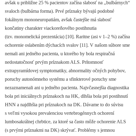
avšak u približne 25 % pacientov začína slabosť na ,,bulbárnych“
svaloch (bulbárna forma). Prvé príznaky bývajú podobné
fokálnym mononeuropatiám, avšak častejšie má slabosť
končatiny charakter viackoreňového postihnutia
(tzv. monomelická prezentácia) [10]. Raritne (asi v 1–2 %) začína
ochorenie oslabením dýchacích svalov [11]. V našom súbore sme
nemali ani jedného pacienta, u ktorého by bola respiračná
nedostatočnosť prvým príznakom ALS. Prítomnosť
extrapyramídovej symptomatiky, abnormality očných pohybov,
poruchy autonómneho systému a sfinkterové poruchy sme
nezaznamenali ani u jedného pacienta. Najvčasnejšia diagnostika
bola pri iniciálnych príznakoch na HK, dlhšia bola pri postihnutí
HNN a najdlhšia pri príznakoch na DK. Dávame to do súvisu
s veľmi vysokou prevalenciou vertebrogénnych ochorení
lumbosakrálnej chrbtice, za ktoré sa často môže ochorenie ALS
(s prvými príznakmi na DK) skrývať. Problémy s jemnou