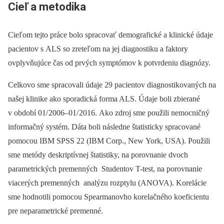
Cieľ a metodika
Cieľom tejto práce bolo spracovať demografické a klinické údaje
pacientov s ALS so zreteľom na jej diagnostiku a faktory
ovplyvňujúce čas od prvých symptómov k potvrdeniu diagnózy.
Celkovo sme spracovali údaje 29 pacientov diagnostikovaných na
našej klinike ako sporadická forma ALS. Údaje boli zbierané
v období 01/ 2006–01/ 2016. Ako zdroj sme použili nemocničný
informačný systém. Dáta boli následne štatisticky spracované
pomocou IBM SPSS 22 (IBM Corp., New York, USA). Použili
sme metódy deskriptívnej štatistiky, na porovnanie dvoch
parametrických premenných Studentov T-test, na porovnanie
viacerých premenných analýzu rozptylu (ANOVA). Korelácie
sme hodnotili pomocou Spearmanovho korelačného koeficientu
pre neparametrické premenné.