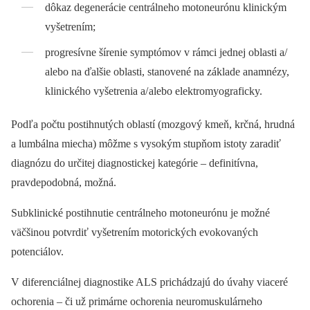
dôkaz degenerácie centrálneho motoneurónu klinickým
vyšetrením;
progresívne šírenie symptómov v rámci jednej oblasti a/
alebo na ďalšie oblasti, stanovené na základe anamnézy,
klinického vyšetrenia a/ alebo elektromyograficky.
Podľa počtu postihnutých oblastí (mozgový kmeň, krčná, hrudná
a lumbálna miecha) môžme s vysokým stupňom istoty zaradiť
diagnózu do určitej diagnostickej kategórie –⁠ definitívna,
pravdepodobná, možná.
Subklinické postihnutie centrálneho motoneurónu je možné
väčšinou potvrdiť vyšetrením motorických evokovaných
potenciálov.
V diferenciálnej diagnostike ALS prichádzajú do úvahy viaceré
ochorenia –⁠ či už primárne ochorenia neuromuskulárneho