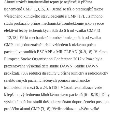
Akutní uzávěr intrakraniální tepny je nejčastější příčina
ischemické CMP [1,3,15,16]. Jedná se též o predikující faktor
výsledného klinického stavu pacientů s CMP [17]. Již mnoho
studií prokázalo přínos mechanické trombektomie jako vysoce
efektivní léčby ischemických iktů do 6 h od vzniku CMP [3
–⁠ 12,18]. Efekt mechanické trombektomie po 6. h od vzniku
CMP není jednoznačně určen vzhledem k nízkému počtu
pacientů ve studiích ESCAPE a MR CLEAN [6–9,18]. V rámci
European Stroke Organisation Conference 2017 v Praze byla
prezentována výsledná data studie DAWN. Studie DAWN
prokázala 73% redukci disability u přísně klinicky a radiologicky
selektovaných pacientů léčených pomocí mechanické
trombektomie mezi 6. a 24. h [18]. Včasná rekanalizace vede
k lepšímu výslednému klinickému stavu pacientů [6 –⁠ 9,19]. Díky
výsledkům těchto studií došlo ke změnám doporučeného postupu
pro léčbu akutní CMP [3,18]. Vedle průkazu uzávěru velké