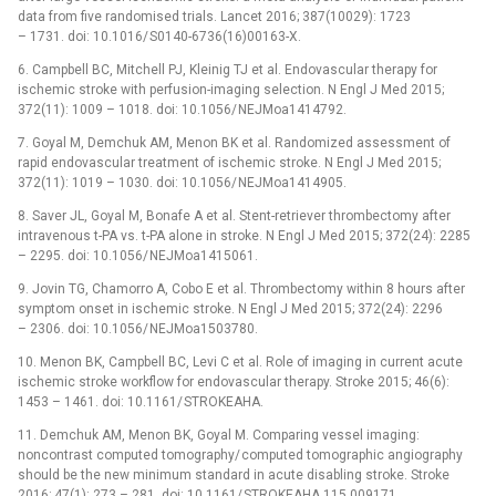
data from five randomised trials. Lancet 2016; 387(10029): 1723
–⁠ 1731. doi: 10.1016/ S0140-6736(16)00163-X.
6. Campbell BC, Mitchell PJ, Kleinig TJ et al. Endovascular ther­apy for
ischemic stroke with perfusion-imag­­ing selection. N Engl J Med 2015;
372(11): 1009 –⁠ 1018. doi: 10.1056/ NEJMoa1414792.
7. Goyal M, Demchuk AM, Menon BK et al. Randomized as­ses­sment of
rapid endovascular treatment of ischemic stroke. N Engl J Med 2015;
372(11): 1019 –⁠ 1030. doi: 10.1056/ NEJMoa1414905.
8. Saver JL, Goyal M, Bonafe A et al. Stent-retriever thrombectomy after
intravenous t-PA vs. t-PA alone in stroke. N Engl J Med 2015; 372(24): 2285
–⁠ 2295. doi: 10.1056/ NEJMoa1415061.
9. Jovin TG, Chamor­ro A, Cobo E et al. Thrombectomy within 8 hours after
symp­tom onset in ischemic stroke. N Engl J Med 2015; 372(24): 2296
–⁠ 2306. doi: 10.1056/ NEJMoa1503780.
10. Menon BK, Campbell BC, Levi C et al. Role of imag­­ing in cur­rent acute
ischemic stroke workflow for endovascular ther­apy. Stroke 2015; 46(6):
1453 –⁠ 1461. doi: 10.1161/ STROKEAHA.
11. Demchuk AM, Menon BK, Goyal M. Compar­­ing ves­sel imaging:
noncontrast computed tomography/ computed tomographic angiography
should be the new minimum standard in acute disabl­­ing stroke. Stroke
2016; 47(1): 273 –⁠ 281. doi: 10.1161/ STROKEAHA.115.009171.