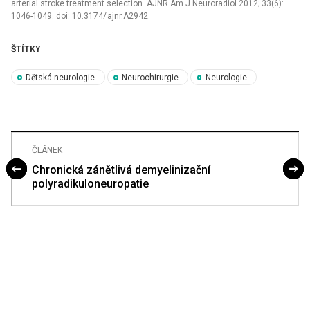
arterial stroke treatment selection. AJNR Am J Neuroradiol 2012; 33(6):
1046-1049. doi: 10.3174/ ajnr.A2942.
ŠTÍTKY
Dětská neurologie
Neurochirurgie
Neurologie
ČLÁNEK
Chronická zánětlivá demyelinizační
polyradikuloneuropatie