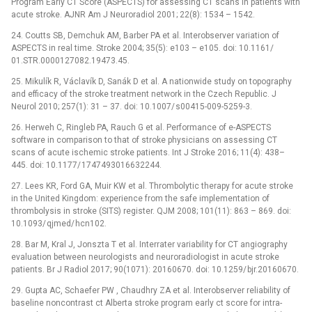
Program Early CT Score (ASPECTS) for as­ses­s­­ing CT scans in patients with
acute stroke. AJNR Am J Neuroradiol 2001; 22(8): 1534 –⁠ 1542.
24. Coutts SB, Demchuk AM, Barber PA et al. Interobserver variation of
ASPECTS in real time. Stroke 2004; 35(5): e103 –⁠ e105. doi: 10.1161/
01.STR.0000127082.19473.45.
25. Mikulík R, Václavík D, Sanák D et al. A nationwide study on topography
and ef­ficacy of the stroke treatment network in the Czech Republic. J
Neurol 2010; 257(1): 31 –⁠ 37. doi: 10.1007/ s00415-009-5259-3.
26. Herweh C, Ringleb PA, Rauch G et al. Performance of e-ASPECTS
software in comparison to that of stroke physicians on as­ses­s­­ing CT
scans of acute ischemic stroke patients. Int J Stroke 2016; 11(4): 438–
445. doi: 10.1177/ 1747493016632244.
27. Lees KR, Ford GA, Muir KW et al. Thrombolytic ther­apy for acute stroke
in the United Kingdom: experience from the safe implementation of
thrombolysis in stroke (SITS) register. QJM 2008; 101(11): 863 –⁠ 869. doi:
10.1093/ qjmed/ hcn102.
28. Bar M, Kral J, Jonszta T et al. Inter­rater variability for CT angiography
evaluation between neurologists and neuroradiologist in acute stroke
patients. Br J Radiol 2017; 90(1071): 20160670. doi: 10.1259/ bjr.20160670.
29. Gupta AC, Schaefer PW , Chaudhry ZA et al. Interobserver reliability of
baseline noncontrast ct Alberta stroke program early ct score for intra-