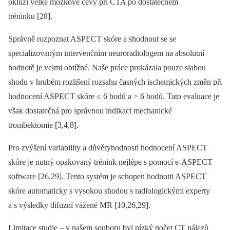
okluzi velké mozkové cévy při CTA po dostatečném
tréninku [28].
Správně rozpoznat ASPECT skóre a shodnout se se
specializovaným intervenčním neuroradiologem na absolutní
hodnotě je velmi obtížné. Naše práce prokázala pouze slabou
shodu v hrubém rozlišení rozsahu časných ischemických změn při
hodnocení ASPECT skóre ≤ 6 bodů a > 6 bodů. Tato evaluace je
však dostatečná pro správnou indikaci mechanické
trombektomie [3,4,8].
Pro zvýšení variability a důvěryhodnosti hodnocení ASPECT
skóre je nutný opakovaný trénink nejlépe s pomocí e-ASPECT
software [26,29]. Tento systém je schopen hodnotit ASPECT
skóre automaticky s vysokou shodou s radiologickými experty
a s výsledky difuzní vážené MR [10,26,29].
Limitace studie –⁠ v našem souboru byl nízký počet CT nálezů