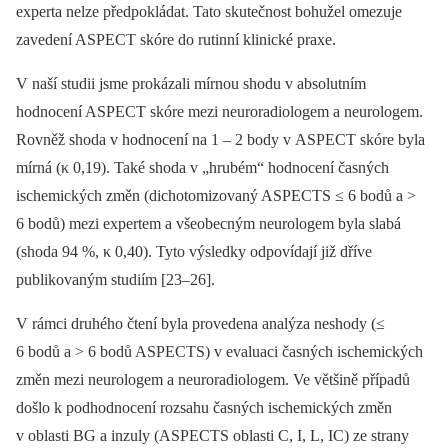
experta nelze předpokládat. Tato skutečnost bohužel omezuje
zavedení ASPECT skóre do rutinní klinické praxe.
V naší studii jsme prokázali mírnou shodu v absolutním
hodnocení ASPECT skóre mezi neuroradiologem a neurologem.
Rovněž shoda v hodnocení na 1 –⁠ 2 body v ASPECT skóre byla
mírná (κ 0,19). Také shoda v „hrubém“ hodnocení časných
ischemických změn (dichotomizovaný ASPECTS ≤ 6 bodů a >
6 bodů) mezi expertem a všeobecným neurologem byla slabá
(shoda 94 %, κ 0,40). Tyto výsledky odpovídají již dříve
publikovaným studiím [23–26].
V rámci druhého čtení byla provedena analýza neshody (≤
6 bodů a > 6 bodů ASPECTS) v evaluaci časných ischemických
změn mezi neurologem a neuroradiologem. Ve většině případů
došlo k podhodnocení rozsahu časných ischemických změn
v oblasti BG a inzuly (ASPECTS oblasti C, I, L, IC) ze strany