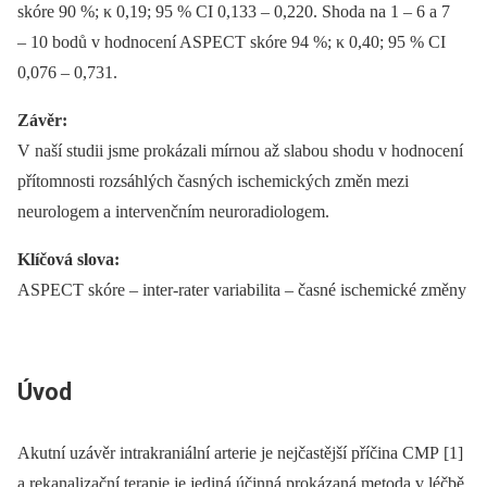
skóre 90 %; κ 0,19; 95 % CI 0,133 –⁠ 0,220. Shoda na 1 –⁠ 6 a 7
–⁠ 10 bodů v hodnocení ASPECT skóre 94 %; κ 0,40; 95 % CI
0,076 –⁠ 0,731.
Závěr:
V naší studii jsme prokázali mírnou až slabou shodu v hodnocení
přítomnosti rozsáhlých časných ischemických změn mezi
neurologem a intervenčním neuroradiologem.
Klíčová slova:
ASPECT skóre –⁠ inter-rater variabilita –⁠ časné ischemické změny
Úvod
Akutní uzávěr intrakraniální arterie je nejčastější příčina CMP [1]
a rekanalizační terapie je jediná účinná prokázaná metoda v léčbě