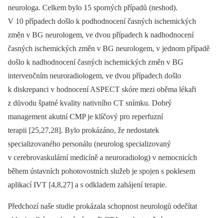
neurologa. Celkem bylo 15 sporných případů (neshod).
V 10 případech došlo k podhodnocení časných ischemických
změn v BG neurologem, ve dvou případech k nadhodnocení
časných ischemických změn v BG neurologem, v jednom případě
došlo k nadhodnocení časných ischemických změn v BG
intervenčním neuroradiologem, ve dvou případech došlo
k diskrepanci v hodnocení ASPECT skóre mezi oběma lékaři
z důvodu špatné kvality nativního CT snímku. Dobrý
management akutní CMP je klíčový pro reperfuzní
terapii [25,27,28]. Bylo prokázáno, že nedostatek
specializovaného personálu (neurolog specializovaný
v cerebrovaskulární medicíně a neuroradiolog) v nemocnicích
během ústavních pohotovostních služeb je spojen s poklesem
aplikací IVT [4,8,27] a s odkladem zahájení terapie.
Předchozí naše studie prokázala schopnost neurologů odečítat