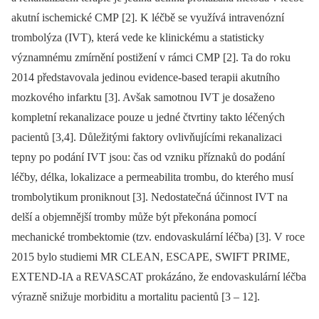
akutní ischemické CMP [2]. K léčbě se využívá intravenózní
trombolýza (IVT), která vede ke klinickému a statisticky
významnému zmírnění postižení v rámci CMP [2]. Ta do roku
2014 představovala jedinou evidence-based terapii akutního
mozkového infarktu [3]. Avšak samotnou IVT je dosaženo
kompletní rekanalizace pouze u jedné čtvrtiny takto léčených
pacientů [3,4]. Důležitými faktory ovlivňujícími rekanalizaci
tepny po podání IVT jsou: čas od vzniku příznaků do podání
léčby, délka, lokalizace a permeabilita trombu, do kterého musí
trombolytikum proniknout [3]. Nedostatečná účinnost IVT na
delší a objemnější tromby může být překonána pomocí
mechanické trombektomie (tzv. endovaskulární léčba) [3]. V roce
2015 bylo studiemi MR CLEAN, ESCAPE, SWIFT PRIME,
EXTEND-IA a REVASCAT prokázáno, že endovaskulární léčba
výrazně snižuje morbiditu a mortalitu pacientů [3 –⁠ 12].