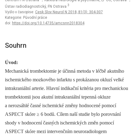
centrum FN Ostrava
; Katedra neurologie a psychiatrie, LF OU, Ostrava
;
3
Ústav radiodiagnostický, FN Ostrava
Vyšlo v časopise:
Cesk Slov Neurol N 2018; 81(3): 304-307
Kategorie: Původní práce
doi:
https://doi.org/10.14735/amcsnn2018304
Souhrn
Úvod:
Mechanická trombektomie je účinná metoda v léčbě akutního
ischemického mozkového infarktu s prokázanou okluzí velké
intrakraniální arterie. Hlavní indikační kritéria pro mechanickou
trombektomii jsou akutní intrakraniální tepen­ná okluze
a nerozsáhlé časné ischemické změny hodnocené pomocí
ASPECT skóre ≥ 6 bodů. Cílem naší studie bylo porovnání
shody v hodnocení časných ischemických změn pomocí
ASPECT skóre mezi intervenčním neuroradiologem