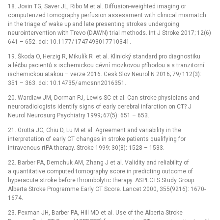
18. Jovin TG, Saver JL, Ribo M et al. Dif­fusion-weighted imag­­ing or
computerized tomography perfusion as­ses­sment with clinical mismatch
in the triage of wake up and late present­­ing strokes undergo­­ing
neurointervention with Trevo (DAWN) trial methods. Int J Stroke 2017; 12(6)
641 –⁠ 652. doi: 10.1177/ 1747493017710341.
19. Škoda O, Herzig R, Mikulík R et al. Klinický standard pro dia­gnostiku
a léčbu pa­cientů s ischemickou cévní mozkovou příhodou a s tranzitorní
ischemickou atakou –⁠ verze 2016. Cesk Slov Neurol N 2016; 79/ 112(3):
351 –⁠ 363. doi: 10.14735/ amcsn­n2016351.
20. Wardlaw JM, Dorman PJ, Lewis SC et al. Can stroke physicians and
neuroradiologists identify signs of early cerebral infarction on CT? J
Neurol Neurosurg Psychiatry 1999; 67(5): 651 –⁠ 653.
21. Grotta JC, Chiu D, Lu M et al. Agreement and variability in the
interpretation of early CT changes in stroke patients qualify­­ing for
intravenous rtPA ther­apy. Stroke 1999; 30(8): 1528 –⁠ 1533.
22. Barber PA, Demchuk AM, Zhang J et al. Validity and reliability of
a quantitative computed tomography score in predict­­ing outcome of
hyperacute stroke before thrombolytic ther­apy. ASPECTS Study Group.
Alberta Stroke Program­me Early CT Score. Lancet 2000, 355(9216): 1670-
1674.
23. Pexman JH, Barber PA, Hill MD et al. Use of the Alberta Stroke