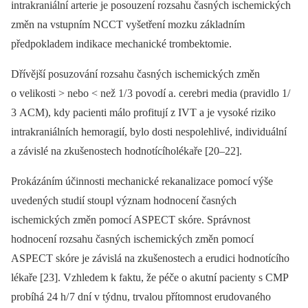
intrakraniální arterie je posouzení rozsahu časných ischemických
změn na vstupním NCCT vyšetření mozku základním
předpokladem indikace mechanické trombektomie.
Dřívější posuzování rozsahu časných ischemických změn
o velikosti > nebo < než 1/ 3 povodí a. cerebri media (pravidlo 1/
3 ACM), kdy pacienti málo profitují z IVT a je vysoké riziko
intrakraniálních hemoragií, bylo dosti nespolehlivé, individuální
a závislé na zkušenostech hodnotícíholékaře [20–22].
Prokázáním účinnosti mechanické rekanalizace pomocí výše
uvedených studií stoupl význam hodnocení časných
ischemických změn pomocí ASPECT skóre. Správnost
hodnocení rozsahu časných ischemických změn pomocí
ASPECT skóre je závislá na zkušenostech a erudici hodnotícího
lékaře [23]. Vzhledem k faktu, že péče o akutní pacienty s CMP
probíhá 24 h/ 7 dní v týdnu, trvalou přítomnost erudovaného