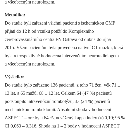
a všeobecným neurologem.
Metodika:
Do studie byli zařazeni všichni pacienti s ischemickou CMP
přijatí do 12 h od vzniku potíží do Komplexního
cerebrovaskulárního centra FN Ostrava od dubna do října
2015. Všem pacientům byla provedena nativní CT mozku, která
byla retrospektivně hodnocena intervenčním neuroradiologem
a všeobecným neurologem.
Výsledky:
Do studie bylo zařazeno 136 pacientů, z toho 71 žen, věk 71 ±
13 let, a 65 mužů, 68 ± 12 let. Celkem 64 (47 %) pa­cientů
podstoupilo intravenózní trombolýzu, 33 (24 %) pacientů
mechanickou trombektomii. Absolutní shoda v hodnocení
ASPECT skóre byla 64 %, nevážený kappa index (κ) 0,19; 95 %
CI 0,063 –⁠ 0,316. Shoda na 1 –⁠ 2 body v hodnocení ASPECT