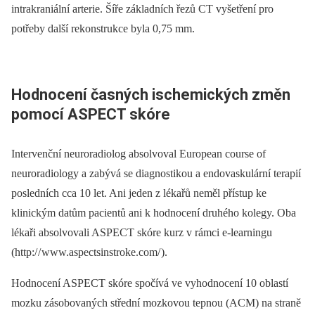
intrakraniální arterie. Šíře základních řezů CT vyšetření pro
potřeby další rekonstrukce byla 0,75 mm.
Hodnocení časných ischemických změn
pomocí ASPECT skóre
Intervenční neuroradiolog absolvoval European course of
neuroradiology a zabývá se diagnostikou a endovaskulární terapií
posledních cca 10 let. Ani jeden z lékařů neměl přístup ke
klinickým datům pacientů ani k hodnocení druhého kolegy. Oba
lékaři absolvovali ASPECT skóre kurz v rámci e-learningu
(http:/ / www.aspectsinstroke.com/ ).
Hodnocení ASPECT skóre spočívá ve vyhodnocení 10 oblastí
mozku zásobovaných střední mozkovou tepnou (ACM) na straně