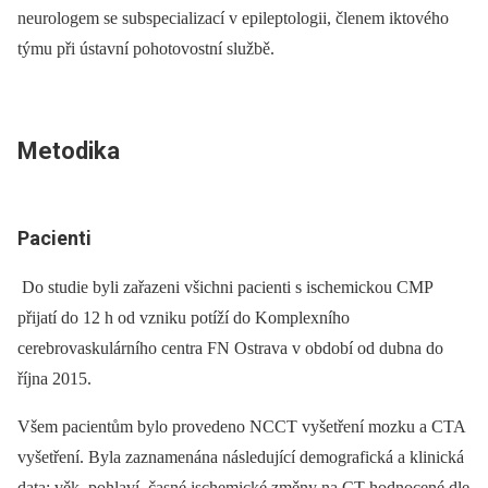
neurologem se subspecializací v epileptologii, členem iktového
týmu při ústavní pohotovostní službě.
Metodika
Pacienti
Do studie byli zařazeni všichni pacienti s ischemickou CMP
přijatí do 12 h od vzniku potíží do Komplexního
cerebrovaskulárního centra FN Ostrava v období od dubna do
října 2015.
Všem pacientům bylo provedeno NCCT vyšetření mozku a CTA
vyšetření. Byla zaznamenána následující demografická a klinická
data: věk, pohlaví, časné ischemické změny na CT hodnocené dle