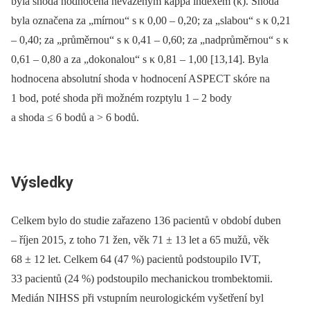
byla shoda hodnocena neváženým kappa indexem (κ). Shoda
byla označena za „mírnou“ s κ 0,00 –⁠ 0,20; za „slabou“ s κ 0,21
–⁠ 0,40; za „průměrnou“ s κ 0,41 –⁠ 0,60; za „nadprůměrnou“ s κ
0,61 –⁠ 0,80 a za „dokonalou“ s κ 0,81 –⁠ 1,00 [13,14]. Byla
hodnocena absolutní shoda v hodnocení ASPECT skóre na
1 bod, poté shoda při možném rozptylu 1 –⁠ 2 body
a shoda ≤ 6 bodů a > 6 bodů.
Výsledky
Celkem bylo do studie zařazeno 136 pacientů v období duben
–⁠ říjen 2015, z toho 71 žen, věk 71 ± 13 let a 65 mužů, věk
68 ± 12 let. Celkem 64 (47 %) pacientů podstoupilo IVT,
33 pacientů (24 %) podstoupilo mechanickou trombektomii.
Medián NIHSS při vstupním neurologickém vyšetření byl