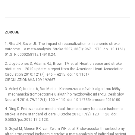
ZDROJE
1. Rha JH, Saver JL. The impact of recanalization on ischemic stroke
outcome –⁠ a meta-analysis. Stroke 2007; 38(3): 967 –⁠ 973. doi: 10.1161/
01.STR.0000258112.14918.24.
2. Lloyd-Jones D, Adams RJ, Brown TM et al. Heart dis­ease and stroke
statistics –⁠ 2010 update: a report from the American Heart As­sociation.
Circulation 2010; 121(7): e46 –⁠ e215. doi: 10.1161/
CIRCULATIONAHA.109.192667.
3. Volný O, Krajina A, Bar M et al. Konsenzus a návrh k algoritmu léčby
–⁠ mechanická trombectomie u akutního mozkového infarktu. Cesk Slov
Neurol N 2016; 79/ 112(1): 100 –⁠ 110. doi: 10.14735/ amcsn­n2016100.
4. D­­ing D. Endovascular mechanical thrombectomy for acute ischemic
stroke: a new standard of care. J Stroke 2015; 17(2): 123 –⁠ 126. doi:
0.5853/ jos.2015.17.2.123.
5. Goyal M, Menon BK, van Zwam WH et al. Endovascular thrombectomy
after large-ves­sel ischaemic stroke: a meta-analysis of individual patient