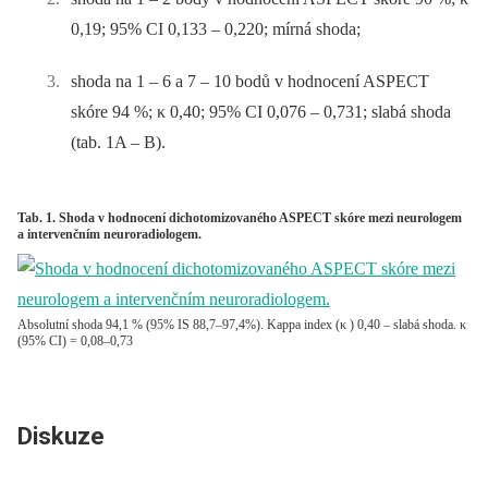
0,19; 95% CI 0,133 –⁠ 0,220; mírná shoda;
shoda na 1 –⁠ 6 a 7 –⁠ 10 bodů v hodnocení ASPECT
skóre 94 %; κ 0,40; 95% CI 0,076 –⁠ 0,731; slabá shoda
(tab. 1A –⁠ B).
Tab. 1. Shoda v hodnocení dichotomizovaného ASPECT skóre mezi neurologem
a intervenčním neuroradiologem.
Absolutní shoda 94,1 % (95% IS 88,7–97,4%). Kappa index (κ ) 0,40 – slabá shoda. κ
(95% CI) = 0,08–0,73
Diskuze