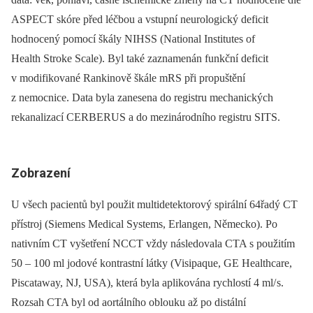
ASPECT skóre před léčbou a vstupní neurologický deficit
hodnocený pomocí škály NIHSS (National Institutes of
Health Stroke Scale). Byl také zaznamenán funkční deficit
v modifikované Rankinově škále mRS při propuštění
z nemocnice. Data byla zanesena do registru mechanických
rekanalizací CERBERUS a do mezinárodního registru SITS.
Zobrazení
U všech pacientů byl použit multidetektorový spirální 64řadý CT
přístroj (Siemens Medical Systems, Erlangen, Německo). Po
nativním CT vyšetření NCCT vždy následovala CTA s použitím
50 –⁠ 100 ml jodové kontrastní látky (Visipaque, GE Healthcare,
Piscataway, NJ, USA), která byla aplikována rychlostí 4 ml/ s.
Rozsah CTA byl od aortálního oblouku až po distální