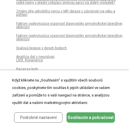
velké tepny v přední cirkulaci stejnou šanci na dobrý výsledek?
Změny šíře optického nervu v MR obraze v závislosti na věku a
pohlaví
Faktory ovplyvňujúce včasnosť dia­gnostiky amyotrofickej laterálnej
sklerózy
Faktory ovplyvňujúce včasnosť dia­gnostiky amyotrofickej laterálnej
sklerózy
Svalová bio­psie v deseti bodech
Analýza dat v neurologii
LXIX. Kovariance
Recenze knih
Trojnásobné kulatiny – specialisté na léčbu roztroušené sklerózy
Když kliknete na „Souhlasím“ s využitím všech souborů
se setkali v Brně
cookies, poskytnete tím souhlas k jejich ukládání ve vašem
zařízení a pomůže to s vaší navigací na stránce, s analýzou
Česká a slovenská neurologie a neurochirurgie
využití dat a našimi marketingovými aktivitami.
Archiv čísel
Podrobné nastavení
Souhlasím a pokračovat
Aktuální číslo