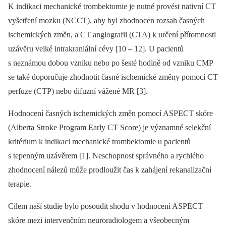
K indikaci mechanické trombektomie je nutné provést nativní CT
vyšetření mozku (NCCT), aby byl zhodnocen rozsah časných
ischemických změn, a CT angiografii (CTA) k určení přítomnosti
uzávěru velké intrakraniální cévy [10 –⁠ 12]. U pacientů
s neznámou dobou vzniku nebo po šesté hodině od vzniku CMP
se také doporučuje zhodnotit časné ischemické změny pomocí CT
perfuze (CTP) nebo difuzní vážené MR [3].
Hodnocení časných ischemických změn pomocí ASPECT skóre
(Alberta Stroke Program Early CT Score) je významné selekční
kritérium k indikaci mechanické trombektomie u pacientů
s tepenným uzávěrem [1]. Neschopnost správného a rychlého
zhodnocení nálezů může prodloužit čas k zahájení rekanalizační
terapie.
Cílem naší studie bylo posoudit shodu v hodnocení ASPECT
skóre mezi intervenčním neuroradiologem a všeobecným