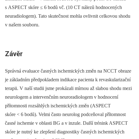
s ASPECT skóre ≤ 6 bodů vč. (10 CT nálezů hodnocených
neuradiologem). Tato skutečnost mohla ovlivnit celkovou shodu
v našem souboru.
Závěr
Správná evaluace časných ischemických změn na NCCT obraze
je základním předpokladem indikace pacienta k revaskularizační
terapii. V naší studii jsme prokázali mírnou až slabou shodu mezi
neurologem a intervenčním neuroradiologem v hodnocení
přítomnosti rozsáhlých ischemických změn (ASPECT
skóre < 6 bodů). Velmi často neurolog podceňoval přítomnost
časné ischemie v oblasti BG a v inzule. Další trénink ASPECT
skóre je nutný ke zlepšení diagnostiky časných ischemických