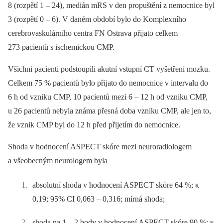
8 (rozpětí 1 –⁠ 24), medián mRS v den propuštění z nemocnice byl
3 (rozpětí 0 –⁠ 6). V daném období bylo do Komplexního
cerebrovaskulárního centra FN Ostrava přijato celkem
273 pacientů s ischemickou CMP.
Všichni pacienti podstoupili akutní vstupní CT vyšetření mozku.
Celkem 75 % pacientů bylo přijato do nemocnice v intervalu do
6 h od vzniku CMP, 10 pacientů mezi 6 –⁠ 12 h od vzniku CMP,
u 26 pacientů nebyla známa přesná doba vzniku CMP, ale jen to,
že vznik CMP byl do 12 h před přijetím do nemocnice.
Shoda v hodnocení ASPECT skóre mezi neuroradiologem
a všeobecným neurologem byla
absolutní shoda v hodnocení ASPECT skóre 64 %; κ
0,19; 95% CI 0,063 –⁠ 0,316; mírná shoda;
shoda na 1 –⁠ 2 body v hodnocení ASPECT skóre 90 %; κ