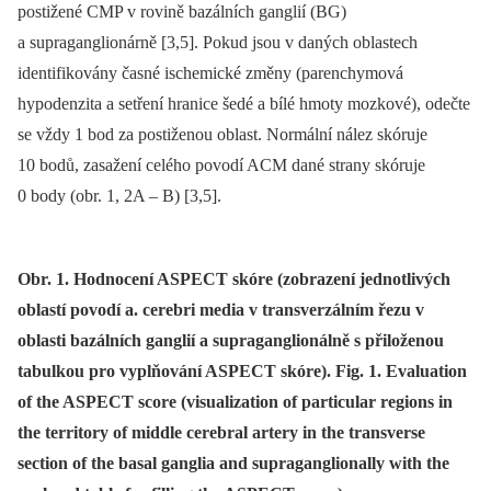
postižené CMP v rovině bazálních ganglií (BG)
a supraganglionárně [3,5]. Pokud jsou v daných oblastech
identifikovány časné ischemické změny (parenchymová
hypodenzita a setření hranice šedé a bílé hmoty mozkové), odečte
se vždy 1 bod za postiženou oblast. Normální nález skóruje
10 bodů, zasažení celého povodí ACM dané strany skóruje
0 body (obr. 1, 2A –⁠ B) [3,5].
Obr. 1. Hodnocení ASPECT skóre (zobrazení jednotlivých
oblastí povodí a. cerebri media v transverzálním řezu v
oblasti bazálních ganglií a supraganglionálně s přiloženou
tabulkou pro vyplňování ASPECT skóre). Fig. 1. Evaluation
of the ASPECT score (visualization of particular regions in
the territory of middle cerebral artery in the transverse
section of the basal ganglia and supraganglionally with the