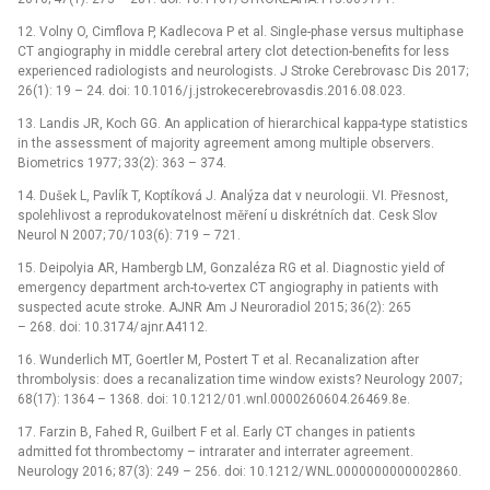
12. Volny O, Cimflova P, Kadlecova P et al. Single-phase versus multiphase
CT angiography in middle cerebral artery clot detection-benefits for less
experienced radiologists and neurologists. J Stroke Cerebrovasc Dis 2017;
26(1): 19 –⁠ 24. doi: 10.1016/ j.jstrokecerebrovasdis.2016.08.023.
13. Landis JR, Koch GG. An application of hierarchical kappa-type statistics
in the as­ses­sment of majority agreement among multiple observers.
Biometrics 1977; 33(2): 363 –⁠ 374.
14. Dušek L, Pavlík T, Koptíková J. Analýza dat v neurologii. VI. Přesnost,
spolehlivost a reprodukovatelnost měření u diskrétních dat. Cesk Slov
Neurol N 2007; 70/ 103(6): 719 –⁠ 721.
15. Deipolyia AR, Hambergb LM, Gonzaléza RG et al. Dia­gnostic yield of
emergency department arch-to-vertex CT angiography in patients with
suspected acute stroke. AJNR Am J Neuroradiol 2015; 36(2): 265
–⁠ 268. doi: 10.3174/ ajnr.A4112.
16. Wunderlich MT, Goertler M, Postert T et al. Recanalization after
thrombolysis: does a recanalization time window exists? Neurology 2007;
68(17): 1364 –⁠ 1368. doi: 10.1212/ 01.wnl.0000260604.26469.8e.
17. Farzin B, Fahed R, Guilbert F et al. Early CT changes in patients
admitted fot thrombectomy –⁠ intrarater and inter­rater agreement.
Neurology 2016; 87(3): 249 –⁠ 256. doi: 10.1212/ WNL.0000000000002860.