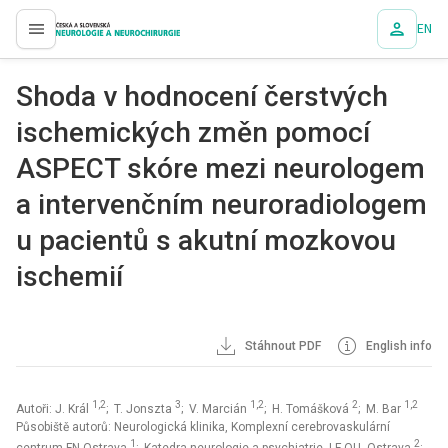
EN
proLékaře.cz
Shoda v hodnocení čerstvých
ischemických změn pomocí
ASPECT skóre mezi neurologem
a intervenčním neuroradiologem
u pa­cientů s akutní mozkovou
ischemií
Stáhnout PDF
English info
1,2
3
1,2
2
1,2
Autoři: J. Král
; T. Jonszta
; V. Marcián
; H. Tomášková
; M. Bar
Působiště autorů: Neurologická klinika, Komplexní cerebrovaskulární
1
2