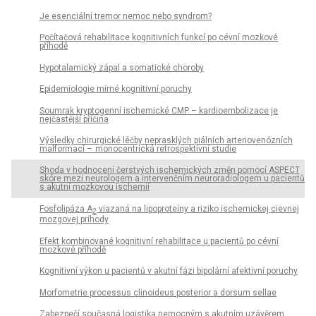
Je esenciální tremor nemoc nebo syndrom?
Počítačová rehabilitace kognitivních funkcí po cévní mozkové
příhodě
Hypotalamický zápal a somatické choroby
Epidemiologie mírné kognitivní poruchy
Soumrak kryptogenní ischemické CMP – kardioembolizace je
nejčastější příčina
Výsledky chirurgické léčby neprasklých piálních arteriovenózních
malformací – monocentrická retrospektivní studie
Shoda v hodnocení čerstvých ischemických změn pomocí ASPECT
skóre mezi neurologem a intervenčním neuroradiologem u pa­cientů
s akutní mozkovou ischemií
Fosfolipáza A
viazaná na lipoproteíny a riziko ischemickej cievnej
2
mozgovej príhody
Efekt kombinované kognitivní rehabilitace u pa­cientů po cévní
mozkové příhodě
Kognitivní výkon u pacientů v akutní fázi bipolární afektivní poruchy
Morfometrie proces­sus clinoideus posterior a dorsum sel­lae
Zabezpečí současná logistika nemocným s akutním uzávěrem