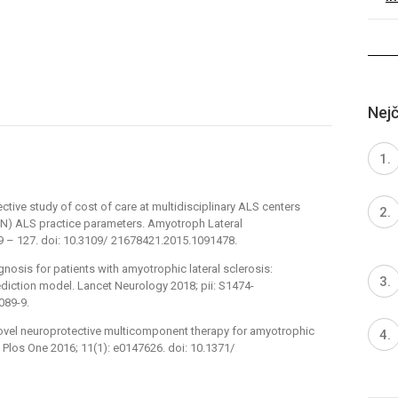
Nejč
ective study of cost of care at multidisciplinary ALS centers
N) ALS practice parameters. Amyotroph Lateral
9 –⁠ 127. doi: 10.3109/ 21678421.2015.1091478.
gnosis for patients with amyotrophic lateral sclerosis:
diction model. Lancet Neurology 2018; pii: S1474-
089-9.
 Novel neuroprotective multicomponent ther­apy for amyotrophic
 Plos One 2016; 11(1): e0147626. doi: 10.1371/