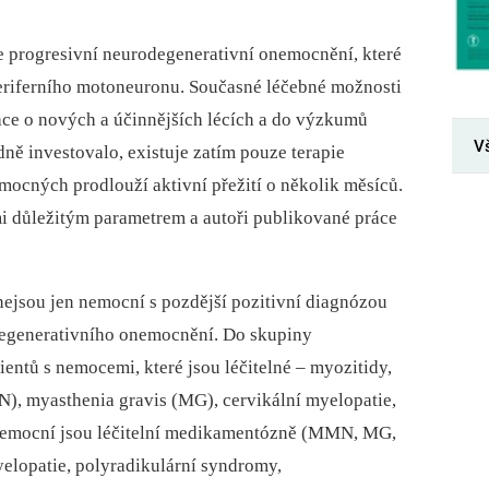
je progresivní neurodegenerativní onemocnění, které
periferního motoneuronu. Současné léčebné možnosti
ace o nových a účinnějších lécích a do výzkumů
V
ě investovalo, existuje zatím pouze terapie
mocných prodlouží aktivní přežití o několik měsíců.
mi důležitým parametrem a autoři publikované práce
ejsou jen nemocní s pozdější pozitivní diagnózou
degenerativního onemocnění. Do skupiny
entů s nemocemi, které jsou léčitelné –⁠ myozitidy,
), myasthenia gravis (MG), cervikální myelopatie,
o nemocní jsou léčitelní medikamentózně (MMN, MG,
yelopatie, polyradikulární syndromy,