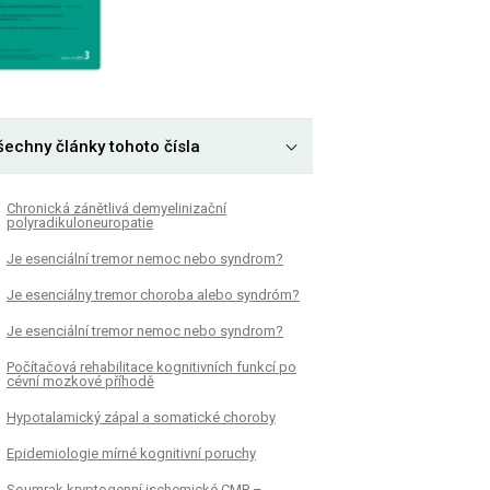
šechny články tohoto čísla
Chronická zánětlivá demyelinizační
polyradikuloneuropatie
Je esenciální tremor nemoc nebo syndrom?
Je esenciálny tremor choroba alebo syndróm?
Je esenciální tremor nemoc nebo syndrom?
Počítačová rehabilitace kognitivních funkcí po
cévní mozkové příhodě
Hypotalamický zápal a somatické choroby
Epidemiologie mírné kognitivní poruchy
Soumrak kryptogenní ischemické CMP –