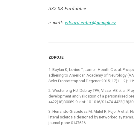
532 03 Pardubice
e-mail:
edvard.ehler@nempk.cz
ZDROJE
1. Boylan K, Levine T, Lomen-Hoerth C et al. Prosp
adher­­ing to American Academy of Neurology (AA
Scler Frontotemporal Degener 2015; 17(1 –⁠ 2): 11
2. Westeneng HJ, Debray TPA, Vis­ser AE et al. Pro
development and validation of a personalised pre
4422(18)30089-9. doi: 10.1016/ S1474-4422(18)30
3. Her­rando-Grabulosa M, Mulet R, Pujol A et al.
lateral sclerosis designed by networked systems.
journal.pone.0147626.