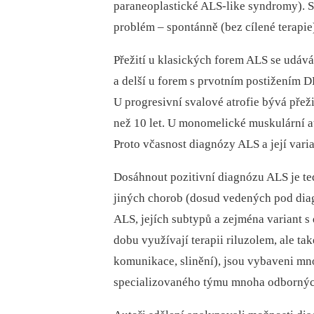
paraneoplastické ALS-like syndromy). 
problém –⁠ spontánně (bez cílené terapie
Přežití u klasických forem ALS se udává 
a delší u forem s prvotním postižením DK
U progresivní svalové atrofie bývá přežit
než 10 let. U monomelické muskulární atr
Proto včasnost diagnózy ALS a její vari
Dosáhnout pozitivní diagnózu ALS je tedy
jiných chorob (dosud vedených pod dia
ALS, jejích subtypů a zejména variant s
dobu využívají terapii riluzolem, ale ta
komunikace, slinění), jsou vybaveni mn
specializovaného týmu mnoha odbornýc