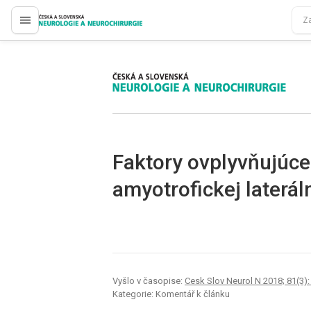
proLékaře.cz
proLékaře.cz
Faktory ovplyvňujúce
amyotrofickej laterál
Vyšlo v časopise:
Cesk Slov Neurol N 2018; 81(3):
Kategorie: Komentář k článku