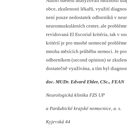
Autoři sdělení analyzovali možnosti dia
obce, zkušenosti lékařů, využití diagn
není pouze nedostatek odborníků v neu
neuromuskulárních center, ale problémem
revidovaná El Escorial kritéria, tak v so
kritérií je pro mnohé nemocné probléme
mnoha měsících průběhu nemoci. Je prot
odborníkem (second opinion) se zkušen
dostatečně využívána, a tím byl diagnosti
doc. MUDr. Edvard Ehler, CSc., FEAN
Neurologická klinika FZS UP
a Pardubické krajské nemocnice, a. s.
Kyjevská 44