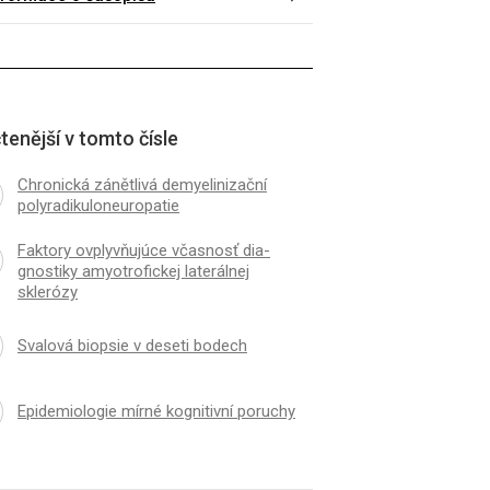
tenější v tomto čísle
Chronická zánětlivá demyelinizační
polyradikuloneuropatie
Faktory ovplyvňujúce včasnosť dia­
gnostiky amyotrofickej laterálnej
sklerózy
Svalová bio­psie v deseti bodech
Epidemiologie mírné kognitivní poruchy