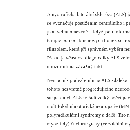
Amyotrofická laterální skleróza (ALS) 
se vyznačuje postižením centrálního i 
jsou velmi omezené. I když jsou inform
terapie pomocí kmenových buněk se hodn
riluzolem, která při správném výběru ne
Přesto je včasnost diagnostiky ALS vel
upozornili na závažný fakt.
Nemocní s podezřením na ALS zdaleka n
tohoto nezvratně progredujícího neuro
suspektních ALS se řadí velký počet paci
multifokální motorická neuropatie (MMN
polyradikulární syndromy a další. Tit
myozitidy) či chirurgicky (cervikální m