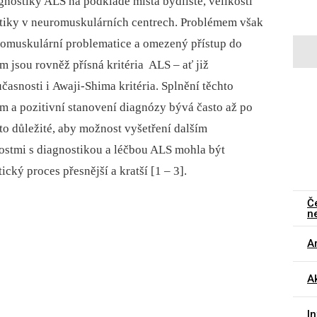
gnostiky ALS na podkladě místa bydliště, velikosti
ostiky v neuromuskulárních centrech. Problémem však
romuskulární problematice a omezený přístup do
 jsou rovněž přísná kritéria ALS –⁠ ať již
učasnosti i Awaji-Shima kritéria. Splnění těchto
m a pozitivní stanovení diagnózy bývá často až po
o důležité, aby možnost vyšetření dalším
ostmi s diagnostikou a léčbou ALS mohla být
cký proces přesnější a kratší [1 –⁠ 3].
Č
n
Ar
Ak
I