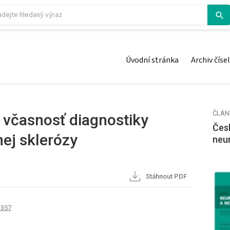
Úvodní stránka
Archiv čísel
ČLÁN
 včasnosť dia­gnostiky
Česk
nej sklerózy
neu
Stáhnout PDF
 357