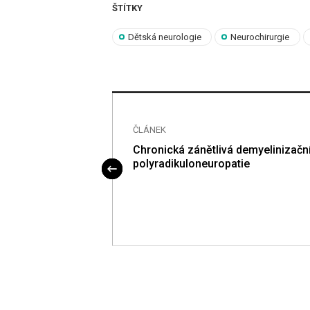
ŠTÍTKY
Dětská neurologie
Neurochirurgie
ČLÁNEK
ny – specialisté
Chronická zánětlivá demyelinizačn
né sklerózy se
polyradikuloneuropatie