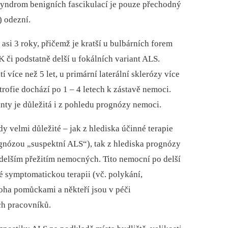
Syndrom benigních fascikulací je pouze přechodný
) odezní.
asi 3 roky, přičemž je kratší u bulbárních forem
 či podstatně delší u fokálních variant ALS.
í více než 5 let, u primární laterální sklerózy více
ofie dochází po 1 –⁠ 4 letech k zástavě nemoci.
anty je důležitá i z pohledu prognózy nemoci.
 velmi důležité –⁠ jak z hlediska účinné terapie
gnózou „suspektní ALS“), tak z hlediska prognózy
 delším přežitím nemocných. Tito nemocní po delší
ké symptomatickou terapii (vč. polykání,
oha pomůckami a někteří jsou v péči
h pracovníků.