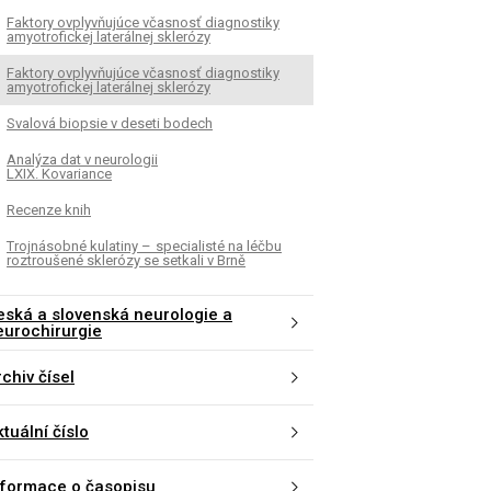
Faktory ovplyvňujúce včasnosť dia­gnostiky
amyotrofickej laterálnej sklerózy
Faktory ovplyvňujúce včasnosť dia­gnostiky
amyotrofickej laterálnej sklerózy
Svalová bio­psie v deseti bodech
Analýza dat v neurologii
LXIX. Kovariance
Recenze knih
Trojnásobné kulatiny – specialisté na léčbu
roztroušené sklerózy se setkali v Brně
eská a slovenská neurologie a
eurochirurgie
chiv čísel
tuální číslo
nformace o časopisu