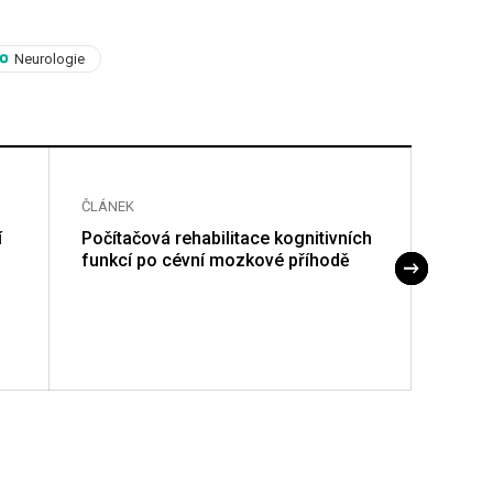
Neurologie
ČLÁNEK
ČLÁNE
í
Počítačová rehabilitace kognitivních
Efekt
funkcí po cévní mozkové příhodě
rehabi
mozko