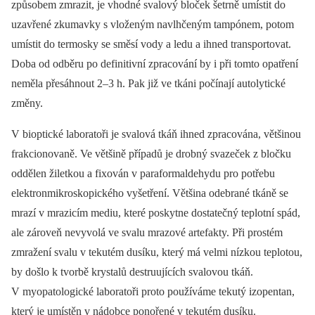
způsobem zmrazit, je vhodné svalový bloček šetrně umístit do
uzavřené zkumavky s vloženým navlhčeným tampónem, potom
umístit do termosky se směsí vody a ledu a ihned transportovat.
Doba od odběru po definitivní zpracování by i při tomto opatření
neměla přesáhnout 2–3 h. Pak již ve tkáni počínají autolytické
změny.
V bioptické laboratoři je svalová tkáň ihned zpracována, většinou
frakcionovaně. Ve většině případů je drobný svazeček z bločku
oddělen žiletkou a fixován v paraformaldehydu pro potřebu
elektronmikroskopického vyšetření. Většina odebrané tkáně se
mrazí v mrazicím mediu, které poskytne dostatečný teplotní spád,
ale zároveň nevyvolá ve svalu mrazové artefakty. Při prostém
zmražení svalu v tekutém dusíku, který má velmi nízkou teplotou,
by došlo k tvorbě krystalů destruujících svalovou tkáň.
V myopatologické laboratoři proto používáme tekutý izopentan,
který je umístěn v nádobce ponořené v tekutém dusíku.