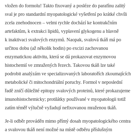
vložen do formolu! Takto fixovaný a posléze do parafínu zalitý
sval je pro standardní myopatologické vyšetření po krátké chvíli
zcela znehodnocen –⁠ velmi rychle dochází ke kontrakčním
artefaktům, k extrakci lipidů, vyplavení glykogenu a hlavně
k inaktivaci svalových enzymů. Naopak, svalová tkáň má po
určitou dobu (až několik hodin) po excizi zachovanou
enzymatickou aktivitu, která se dá prokazovat enzymovou
histochemií ve zmražených řezech. Takovou tkáň lze také
podrobit analýzám ve specializovaných laboratořích zkoumajících
metabolické či mitochondriální poruchy. Formol v neposlední
řadě zničí důležité epitopy svalových proteinů, které prokazujeme
imunohistochemicky; protilátky používané v myopatologii totiž
zatím téměř výlučně vyžadují nefixovanou mraženou tkáň.
Je-li odběr prováděn mimo přímý dosah myopatologického centra
a svalovou tkáň není možné na místě odběru příslušným