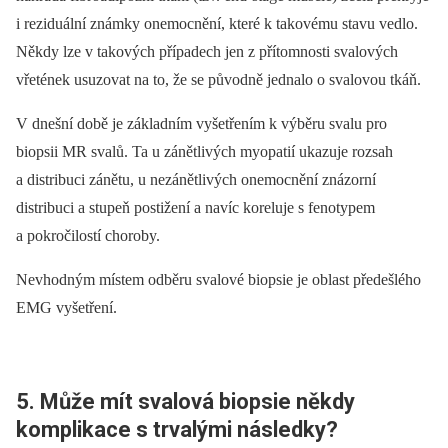
i reziduální známky onemocnění, které k takovému stavu vedlo.
Někdy lze v takových případech jen z přítomnosti svalových
vřetének usuzovat na to, že se původně jednalo o svalovou tkáň.
V dnešní době je základním vyšetřením k výběru svalu pro
biopsii MR svalů. Ta u zánětlivých myopatií ukazuje rozsah
a distribuci zánětu, u nezánětlivých onemocnění znázorní
distribuci a stupeň postižení a navíc koreluje s fenotypem
a pokročilostí choroby.
Nevhodným místem odběru svalové biopsie je oblast předešlého
EMG vyšetření.
5. Může mít svalová biopsie někdy
komplikace s trvalými následky?