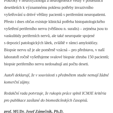
Pokroky v neurofyziologii a neurogenetice vedly v posledních
desetiletích k významnému poklesu potřeby invazivního
vyšetřování u drtivé většiny pacientů s periferními neuropatiemi.
Přesto i dnes občas existuje klinická potřeba histopatologického
vyšetření periferního nervu (většinou n. suralis) –⁠ zejména jsou to
vaskulitidy periferních nervů, ale také neuropatie spojené
s depozicí patologických látek, zvláště v rámci amyloidózy.
Biopsie nervu už je ale poměrně vzácná –⁠ pro představu, v naší
laboratoři ročně vyšetřujeme svalové biopsie zhruba 150 pacientů;
biopsie periferního nervu nedosahují ani počtu deseti.
Autoři deklarují, že v souvislosti s předmětem studie nemají žádné
komerční zájmy.
Redakční rada potvrzuje, že rukopis práce splnil ICMJE kritéria
pro publikace zasílané do biomedicínských časopisů.
prof. MUDr. Josef Zámečník, Ph.D.