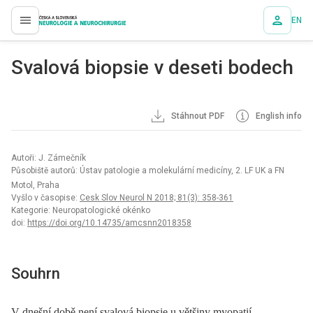
EN
proLékaře.cz
Svalová bio­psie v deseti bodech
Stáhnout PDF
English info
Autoři: J. Zámečník
Působiště autorů: Ústav patologie a molekulární medicíny, 2. LF UK a FN
Motol, Praha
Vyšlo v časopise:
Cesk Slov Neurol N 2018; 81(3): 358-361
Kategorie: Neuropatologické okénko
doi:
https://doi.org/10.14735/amcsnn2018358
Souhrn
V dnešní době není svalová biopsie u většiny myopatií