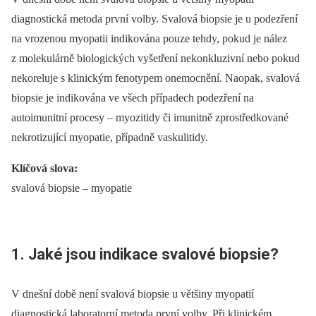
diagnostická metoda první volby. Svalová biopsie je u podezření
na vrozenou myopatii indikována pouze tehdy, pokud je nález
z molekulárně biologických vyšetření nekonkluzivní nebo pokud
nekoreluje s klinickým fenotypem onemocnění. Naopak, svalová
biopsie je indikována ve všech případech podezření na
autoimunitní procesy –⁠ myozitidy či imunitně zprostředkované
nekrotizující myopatie, případně vaskulitidy.
Klíčová slova:
svalová biopsie –⁠ myopatie
1. Jaké jsou indikace svalové biopsie?
V dnešní době není svalová biopsie u většiny myopatií
diagnostická laboratorní metoda první volby. Při klinickém