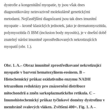
dystrofie a kongenitální myopatie, ty jsou však dnes
diagnostikovány neinvazivně molekulárně genetickými
metodami. Nejčastějšími diagnózami jsou tak dnes imunitní
myopatie –⁠ kromě klasických jednotek, jako je dermatomyozitida,
polymyozitida či IBM (inclusion body myositis), je v dnešní době
znatelný nárůst imunitně zprostředkovaných nekrotizujících
myopatií (obr. 1.).
Obr. 1. A.– Obraz imunitně zprostředkované nekrotizující
myopatie v barvení hematoxylinem-eosinem. B –
Histochemický průkaz oxidativního enzymu NADH
tetrazolium reduktázy pro znázornění distribuce
mitochondrií a změn sarkoplazmatického retikula. C –
Imunohistochemický průkaz tyčinkové domény dystrofinu v
membráně svalových vláken. Zvětšení 400×. Fig. 1. A –