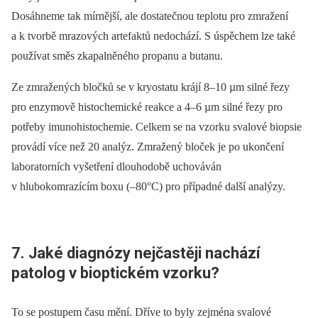
Dosáhneme tak mírnější, ale dostatečnou teplotu pro zmražení
a k tvorbě mrazových artefaktů nedochází. S úspěchem lze také
používat směs zkapalněného propanu a butanu.
Ze zmražených bločků se v kryostatu krájí 8–10 µm silné řezy
pro enzymově histochemické reakce a 4–6 µm silné řezy pro
potřeby imunohistochemie. Celkem se na vzorku svalové biopsie
provádí více než 20 analýz. Zmražený bloček je po ukončení
laboratorních vyšetření dlouhodobě uchováván
v hlubokomrazícím boxu (–80°C) pro případné další analýzy.
7. Jaké diagnózy nejčastěji nachází
patolog v bioptickém vzorku?
To se postupem času mění. Dříve to byly zejména svalové