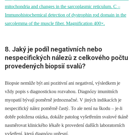
8. Jaký je podíl negativních nebo
nespecifických nálezů z celkového počtu
provedených biopsií svalů?
Biopsie nemůže být ani pozitivní ani negativní, výsledkem je
vždy popis s diagnostickou rozvahou. Diagnózy imunitních
myopatií bývají poměrně jednoznačné. V jiných indikacích je
nespecifický nález poměrně častý. To ale není na škodu –⁠ je-li
dobře položena otázka, dokáže patolog vyšetřením svalové tkáně
nasměrovat klinického lékaře k provedení dalších laboratorních
vyšetření, která diagnózu upřesní.