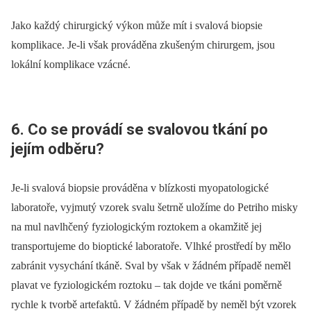
Jako každý chirurgický výkon může mít i svalová biopsie
komplikace. Je-li však prováděna zkušeným chirurgem, jsou
lokální komplikace vzácné.
6. Co se provádí se svalovou tkání po
jejím odběru?
Je-li svalová biopsie prováděna v blízkosti myopatologické
laboratoře, vyjmutý vzorek svalu šetrně uložíme do Petriho misky
na mul navlhčený fyziologickým roztokem a okamžitě jej
transportujeme do bio­ptické laboratoře. Vlhké prostředí by mělo
zabránit vysychání tkáně. Sval by však v žádném případě neměl
plavat ve fyziologickém roztoku –⁠ tak dojde ve tkáni poměrně
rychle k tvorbě artefaktů. V žádném případě by neměl být vzorek