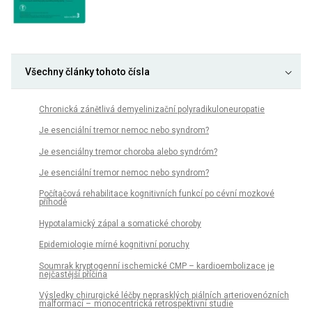
Všechny články tohoto čísla
Chronická zánětlivá demyelinizační polyradikuloneuropatie
Je esenciální tremor nemoc nebo syndrom?
Je esenciálny tremor choroba alebo syndróm?
Je esenciální tremor nemoc nebo syndrom?
Počítačová rehabilitace kognitivních funkcí po cévní mozkové
příhodě
Hypotalamický zápal a somatické choroby
Epidemiologie mírné kognitivní poruchy
Soumrak kryptogenní ischemické CMP – kardioembolizace je
nejčastější příčina
Výsledky chirurgické léčby neprasklých piálních arteriovenózních
malformací – monocentrická retrospektivní studie