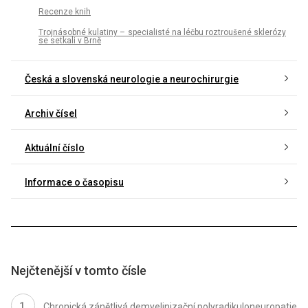
Recenze knih
Trojnásobné kulatiny – specialisté na léčbu roztroušené sklerózy
se setkali v Brně
Česká a slovenská neurologie a neurochirurgie
Archiv čísel
Aktuální číslo
Informace o časopisu
Nejčtenější v tomto čísle
Chronická zánětlivá demyelinizační polyradikuloneuropatie