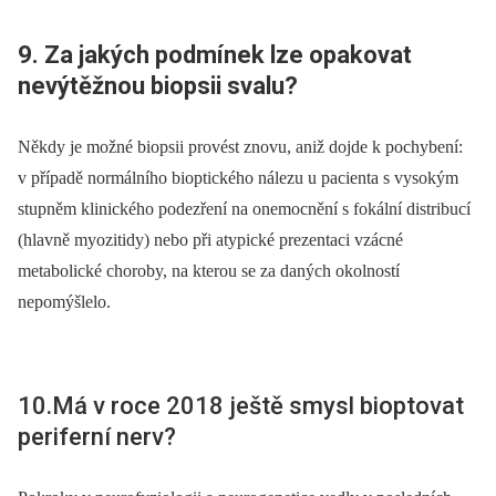
9. Za jakých podmínek lze opakovat
nevýtěžnou biopsii svalu?
Někdy je možné biopsii provést znovu, aniž dojde k pochybení:
v případě normálního bioptického nálezu u pacienta s vysokým
stupněm klinického podezření na onemocnění s fokální distribucí
(hlavně myozitidy) nebo při atypické prezentaci vzácné
metabolické choroby, na kterou se za daných okolností
nepomýšlelo.
10.Má v roce 2018 ještě smysl bioptovat
periferní nerv?