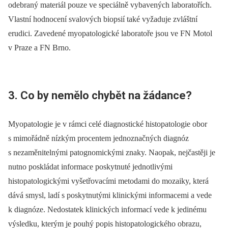
odebraný materiál pouze ve speciálně vybavených laboratořích.
Vlastní hodnocení svalových biopsií také vyžaduje zvláštní
erudici. Zavedené myopatologické laboratoře jsou ve FN Motol
v Praze a FN Brno.
3. Co by nemělo chybět na žádance?
Myopatologie je v rámci celé diagnostické histopatologie obor
s mimořádně nízkým procentem jednoznačných diagnóz
s nezaměnitelnými patognomickými znaky. Naopak, nejčastěji je
nutno poskládat informace poskytnuté jednotlivými
histopatologickými vyšetřovacími metodami do mozaiky, která
dává smysl, ladí s poskytnutými klinickými informacemi a vede
k diagnóze. Nedostatek klinických informací vede k jedinému
výsledku, kterým je pouhý popis histopatologického obrazu,