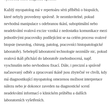
Každý myopatolog má v repertoáru sérii příběhů o biopsiích,
které nebyly provedeny správně. Je neomluvitelné, pokud
nevhodná manipulace s odebranou tkání, suboptimální nebo
neadekvátní svalová excize vzniká z nedostatku komunikace mezi
jednotlivými pracovníky podílejícími se na celém procesu svalové
biopsie (neurolog, chirurg, patolog, pracovníci histopatologické
laboratoře). Sebelepší laboratorní technologie nezmůže nic, pokud
svalová tkáň přichází do laboratoře znehodnocená, např.
vyschnutím nebo nevhodnou fixací. Dále, i precizní a správně
načasovaný odběr a zpracovaní tkáně jsou zbytečné ve chvíli, kdy
má diagnostikující myopatolog omezenou možnost interpretace
nálezu nebo je dokonce zaveden na dia­gnostické scestí
neadekvátní informací o klinickém průběhu a dalších
laboratorních vyšetřeních.