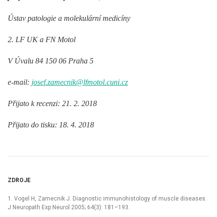
Ústav patologie a molekulární medicíny
2. LF UK a FN Motol
V Úvalu 84 150 06 Praha 5
e-mail:
josef.zamecnik@lfmotol.cuni.cz
Přijato k recenzi: 21. 2. 2018
Přijato do tisku: 18. 4. 2018
ZDROJE
1. Vogel H, Zamecnik J. Dia­gnostic immunohistology of muscle diseases.
J Neuropath Exp Neurol 2005; 64(3): 181–193.