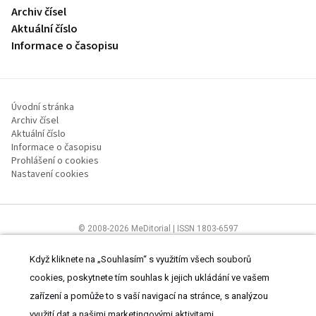
Archiv čísel
Aktuální číslo
Informace o časopisu
Úvodní stránka
Archiv čísel
Aktuální číslo
Informace o časopisu
Prohlášení o cookies
Nastavení cookies
© 2008-2026 MeDitorial | ISSN 1803-6597
Stránky proLékaře.cz jsou určeny výhradně odborníkům ve
zdravotnictví.
Čtěte prohlášení
a
Zásady zpracování osobních údajů
.
Když kliknete na „Souhlasím“ s využitím všech souborů
cookies, poskytnete tím souhlas k jejich ukládání ve vašem
zařízení a pomůže to s vaší navigací na stránce, s analýzou
využití dat a našimi marketingovými aktivitami.