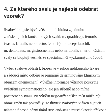
4. Ze kterého svalu je nejlepší odebrat
vzorek?
Svalová biopsie bývá většinou odebírána z jednoho
z následujících končetinových svalů: m. quadriceps femoris
(vastus lateralis nebo rectus femoris), m. biceps brachii,
m. deltoideus, m. gastrocnemius nebo m. tibialis anterior. Ostatní
svaly se bio­ptují vesměs ze speciálních či výzkumných důvodů.
Výběr svalové oblasti k biopsii je v rukou indikujícího lékaře
a žádoucí místo odběru je primárně determinováno klinickým
obrazem onemocnění. Výtěžné informace většinou poskytne
vyšetření symptomatického, ale jen středně nebo mírně
postiženého svalu. Při výběru nejpostiženějších míst může být
obraz změn tak pokročilý, že úbytek svalových vláken a jejich
náhrada fibroadipózní tkání (tzv. end-stage muscle) zcela překryje