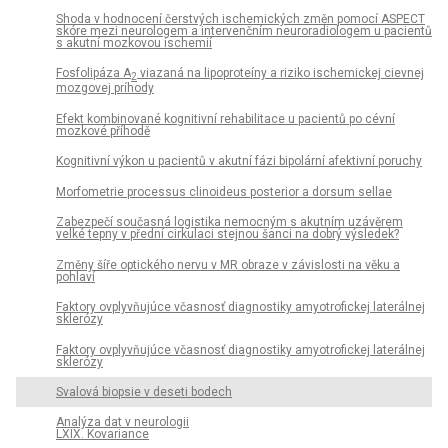
Shoda v hodnocení čerstvých ischemických změn pomocí ASPECT
skóre mezi neurologem a intervenčním neuroradiologem u pa­cientů
s akutní mozkovou ischemií
Fosfolipáza A
viazaná na lipoproteíny a riziko ischemickej cievnej
2
mozgovej príhody
Efekt kombinované kognitivní rehabilitace u pa­cientů po cévní
mozkové příhodě
Kognitivní výkon u pacientů v akutní fázi bipolární afektivní poruchy
Morfometrie proces­sus clinoideus posterior a dorsum sel­lae
Zabezpečí současná logistika nemocným s akutním uzávěrem
velké tepny v přední cirkulaci stejnou šanci na dobrý výsledek?
Změny šíře optického nervu v MR obraze v závislosti na věku a
pohlaví
Faktory ovplyvňujúce včasnosť dia­gnostiky amyotrofickej laterálnej
sklerózy
Faktory ovplyvňujúce včasnosť dia­gnostiky amyotrofickej laterálnej
sklerózy
Svalová bio­psie v deseti bodech
Analýza dat v neurologii
LXIX. Kovariance