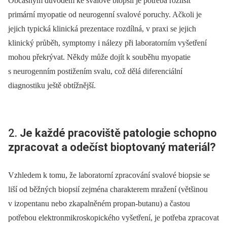
Občasným důvodem ke svalové biopsii je potřeba rozlišit
primární myopatie od neurogenní svalové poruchy. Ačkoli je
jejich typická klinická prezentace rozdílná, v praxi se jejich
klinický průběh, symptomy i nálezy při laboratorním vyšetření
mohou překrývat. Někdy může dojít k souběhu myopatie
s neurogenním postižením svalu, což dělá diferenciální
diagnostiku ještě obtížnější.
2.
Je každé pracoviště patologie schopno
zpracovat a odečíst bioptovaný materiál?
Vzhledem k tomu, že laboratorní zpracování svalové biopsie se
liší od běžných biopsií zejména charakterem mražení (většinou
v izopentanu nebo zkapalněném propan-butanu) a častou
potřebou elektronmikroskopického vyšetření, je potřeba zpracovat