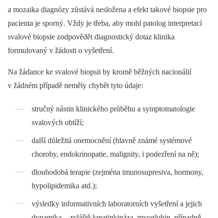
a mozaika diagnózy zůstává nesložena a efekt takové bio­psie pro
pacienta je sporný. Vždy je třeba, aby mohl patolog interpretací
svalové biopsie zodpovědět diagnostický dotaz klinika
formulovaný v žádosti o vyšetření.
Na žádance ke svalové biopsii by kromě běžných nacionálií
v žádném případě neměly chybět tyto údaje:
stručný nástin klinického průběhu a symptomatologie
svalových obtíží;
další důležitá onemocnění (hlavně známé systémové
choroby, endokrinopatie, malignity, i podezření na ně);
dlouhodobá terapie (zejména imunosupresiva, hormony,
hypolipidemika atd.);
výsledky informativních laboratorních vyšetření a jejich
dynamika –⁠ zvláště kreatinkináza, myoglobin, případně