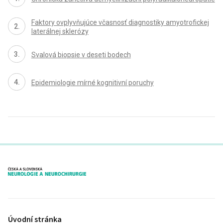
Faktory ovplyvňujúce včasnosť dia­gnostiky amyotrofickej
laterálnej sklerózy
Svalová bio­psie v deseti bodech
Epidemiologie mírné kognitivní poruchy
proLékaře.cz
Úvodní stránka