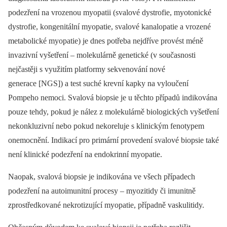
podezření na vrozenou myopatii (svalové dystrofie, myotonické
dystrofie, kongenitální myopatie, svalové kanalopatie a vrozené
metabolické myopatie) je dnes potřeba nejdříve provést méně
invazivní vyšetření –⁠ molekulárně genetické (v současnosti
nejčastěji s využitím platformy sekvenování nové
generace [NGS]) a test suché krevní kapky na vyloučení
Pompeho nemoci. Svalová biopsie je u těchto případů indikována
pouze tehdy, pokud je nález z molekulárně biologických vyšetření
nekonkluzivní nebo pokud nekoreluje s klinickým fenotypem
onemocnění. Indikací pro primární provedení svalové biopsie také
není klinické podezření na endokrinní myopatie.
Naopak, svalová biopsie je indikována ve všech případech
podezření na autoimunitní procesy –⁠ myozitidy či imunitně
zprostředkované nekrotizující myopatie, případně vaskulitidy.