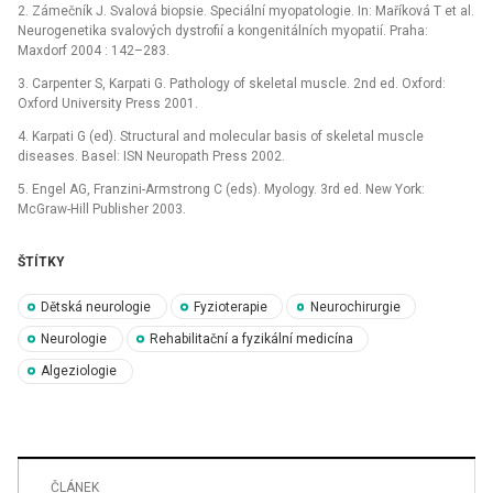
2. Zámečník J. Svalová bio­psie. Speciální myopatologie. In: Maříková T et al.
Neurogenetika svalových dystrofií a kongenitálních myopatií. Praha:
Maxdorf 2004 : 142–283.
3. Carpenter S, Karpati G. Pathology of skeletal muscle. 2nd ed. Oxford:
Oxford University Press 2001.
4. Karpati G (ed). Structural and molecular basis of skeletal muscle
diseases. Basel: ISN Neuropath Press 2002.
5. Engel AG, Franzini-Armstrong C (eds). Myology. 3rd ed. New York:
McGraw-Hill Publisher 2003.
ŠTÍTKY
Dětská neurologie
Fyzioterapie
Neurochirurgie
Neurologie
Rehabilitační a fyzikální medicína
Algeziologie
ČLÁNEK