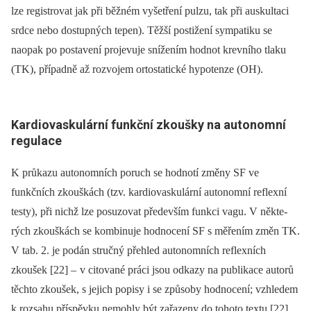
lze registrovat jak při běžném vyšetření pulzu, tak při auskultaci
srdce nebo dostupných tepen). Těžší postižení sympatiku se
naopak po postavení projevuje snížením hodnot krevního tlaku
(TK), případně až rozvojem ortostatické hypotenze (OH).
Kardiovaskulární funkční zkoušky na autonomní
regulace
K průkazu autonomních poruch se hodnotí změny SF ve
funkčních zkouškách (tzv. kardiovaskulární autonomní reflexní
testy), při nichž lze posuzovat především funkci vagu. V ně­kte­
rých zkouškách se kombinuje hodnocení SF s měřením změn TK.
V tab. 2. je podán stručný přehled autonomních reflexních
zkoušek [22] –
v citované práci jsou odkazy na publikace autorů
těchto zkoušek, s jejich popisy i se způsoby hodnocení; vzhledem
k rozsahu příspěvku nemohly být zařazeny do tohoto textu [22].