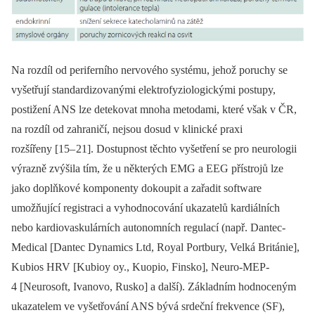
Na rozdíl od periferního nervového systému, jehož poruchy se
vyšetřují standardizovanými elektrofyziologickými postupy,
postižení ANS lze detekovat mnoha metodami, které však v ČR,
na rozdíl od zahraničí, nejsou dosud v klinické praxi
rozšířeny [15–
21]. Dostupnost těchto vyšetření se pro neurologii
výrazně zvýšila tím, že u ně­kte­rých EMG a EEG přístrojů lze
jako doplňkové komponenty dokoupit a zařadit software
umožňující registraci a vyhodnocování ukazatelů kardiálních
nebo kardiovaskulárních autonomních regulací (např. Dantec-
Medical [Dantec Dynamics Ltd, Royal Portbury, Velká Británie],
Kubio­s HRV [Kubio­y oy., Kuopio, Finsko], Neuro-MEP-
4 [Neurosoft, Ivanovo, Rusko] a další). Základním hodnoceným
ukazatelem ve vyšetřování ANS bývá srdeční frekvence (SF),