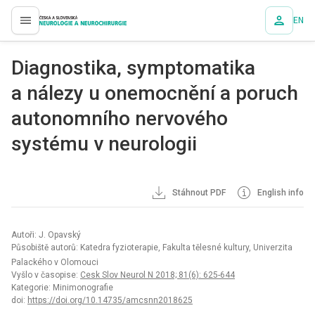
EN
proLékaře.cz
Dia­gnostika, symp­tomatika
a nálezy u onemocnění a poruch
autonomního nervového
systému v neurologii
Stáhnout PDF
English info
Autoři: J. Opavský
Působiště autorů: Katedra fyzioterapie, Fakulta tělesné kultury, Univerzita
Palackého v Olomouci
Vyšlo v časopise:
Cesk Slov Neurol N 2018; 81(6): 625-644
Kategorie: Minimonografie
doi:
https://doi.org/10.14735/amcsnn2018625