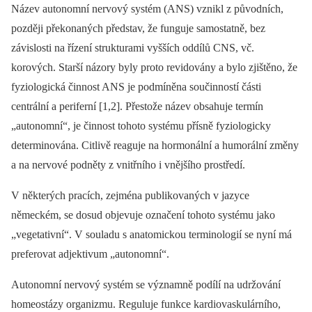
Název autonomní nervový systém (ANS) vznikl z původních,
později překonaných představ, že funguje samostatně, bez
závislosti na řízení strukturami vyšších oddílů CNS, vč.
korových. Starší názory byly proto revidovány a bylo zjištěno, že
fyziologická čin­nost ANS je podmíněna součin­ností části
centrální a periferní [1,2]. Přestože název obsahuje termín
„autonomní“, je čin­nost tohoto systému přísně fyziologicky
determinována. Citlivě reaguje na hormonální a humorální změny
a na nervové podněty z vnitřního i vnějšího prostředí.
V ně­kte­rých pracích, zejména publikovaných v jazyce
německém, se dosud objevuje označení tohoto systému jako
„vegetativní“. V souladu s anatomickou terminologií se nyní má
preferovat adjektivum „autonomní“.
Autonomní nervový systém se významně podílí na udržování
homeostázy organizmu. Reguluje funkce kardiovaskulárního,