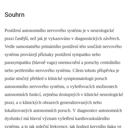
Souhrn
Postižení autonomního nervového systému je v neurologické
praxi častější, než jak je vykazováno v dia­gnostických závěrech.
Vedle samostatného primárního postižení této součásti nervového
systému provázejí příznaky postižení sympatiku nebo
parasympatiku (hlavně vagu) onemocnění a poruchy centrálního
nebo periferního nervového systému. Cílem tohoto příspěvku je
podat stručný přehled o klinické symp­tomatologii poruch
autonomního nervového systému, o vyšetřovacích možnostech
autonomních funkcí, zejména dostupných v klinické neurologické
praxi, a o klinických obrazech generalizovaných nebo
lokalizovaných autonomních poruch. V dia­gnostice autonomních
dysfunkcí má hlavní význam vyšetření kardiovaskulárního
systému, a to jak srdeční frekvence, tak hodnot krevního tlaku ve