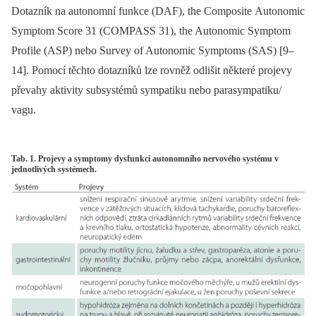
Dotazník na autonomní funkce (DAF), the Composite Autonomic
Symp­tom Score 31 (COMPASS 31), the Autonomic Symp­tom
Profile (ASP) nebo Survey of Autonomic Symp­toms (SAS) [9–
14]. Pomocí těchto dotazníků lze rovněž odlišit ně­kte­ré projevy
převahy aktivity subsystémů sympatiku nebo parasympatiku/
vagu.
Tab. 1. Projevy a symptomy dysfunkcí autonomního nervového systému v
jednotlivých systémech.