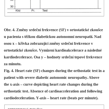
Obr. 4. Změny srdeční frekvence (SF) v ortostatické zkoušce
u pacienta s těžkou diabetickou autonomní neuropatií. Nad
osou x – křivka zobrazující změny srdeční frekvence v
ortostatické zkoušce. Vymizení kardioakcelerace a následné
kardiodecelerace. Osa y – hodnoty srdeční tepové frekvence
za minutu.
Fig. 4. Heart rate (SF) changes during the orthostatic test in a
patient with severe diabetic autonomic neuropathy. Above
the x-axis – curve depicting heart rate changes during the
orthostatic test. Absence of cardioacceleration and following
cardiodeceleration. Y-axis – heart rate (beats per minute).