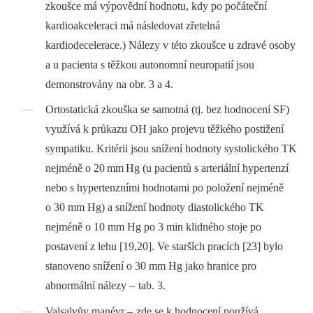
zkoušce má výpovědní hodnotu, kdy po počáteční
kardioakceleraci má následovat zřetelná
kardiodecelerace.) Nálezy v této zkoušce u zdravé osoby
a u pa­cienta s těžkou autonomní neuropatií jsou
demonstrovány na obr. 3 a 4.
Ortostatická zkouška se samotná (tj. bez hodnocení SF)
využívá k průkazu OH jako projevu těžkého postižení
sympatiku. Kritérii jsou snížení hodnoty systolického TK
nejméně o 20
m­m
Hg (u pa­cientů s arteriální hypertenzí
nebo s hypertenzními hodnotami po položení nejméně
o 30 m­m Hg) a snížení hodnoty diastolického TK
nejméně o 10 m­m Hg po 3 min klidného stoje po
postavení z lehu [19,20]. Ve starších pracích [23] bylo
stanoveno snížení o 30 m­m Hg jako hranice pro
abnormální nálezy –
tab. 3.
Valsalvův manévr –
zde se k hodnocení používá