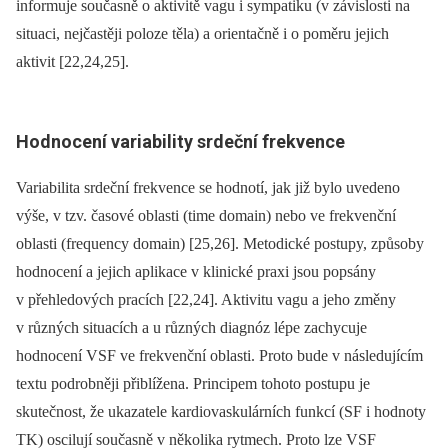
informuje současně o aktivitě vagu i sympatiku (v závislosti na
situaci, nejčastěji poloze těla) a orientačně i o poměru jejich
aktivit [22,24,25].
Hodnocení variability srdeční frekvence
Variabilita srdeční frekvence se hodnotí, jak již bylo uvedeno
výše, v tzv. časové oblasti (time domain) nebo ve frekvenční
oblasti (frequency domain) [25,26]. Metodické postupy, způsoby
hodnocení a jejich aplikace v klinické praxi jsou popsány
v přehledových pracích [22,24]. Aktivitu vagu a jeho změny
v různých situacích a u různých dia­gnóz lépe zachycuje
hodnocení VSF ve frek­venční oblasti. Proto bude v následujícím
textu podrobněji přiblížena. Principem tohoto postupu je
skutečnost, že ukazatele kardiovaskulárních funkcí (SF i hodnoty
TK) oscilují současně v několika rytmech. Proto lze VSF