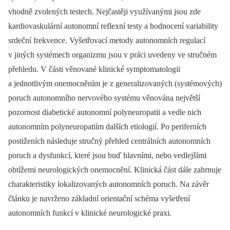
vhodně zvolených testech. Nejčastěji využívanými jsou zde
kardiovaskulární autonomní reflexní testy a hodnocení variability
srdeční frekvence. Vyšetřovací metody autonomních regulací
v jiných systémech organizmu jsou v práci uvedeny ve stručném
přehledu. V části věnované klinické symp­tomatologii
a jednotlivým onemocněním je z generalizovaných (systémových)
poruch autonomního nervového systému věnována největší
pozornost diabetické autonomní polyneuropatii a vedle nich
autonomním polyneuropatiím dalších etiologií. Po periferních
postiženích následuje stručný přehled centrálních autonomních
poruch a dysfunkcí, které jsou buď hlavními, nebo vedlejšími
obtížemi neurologických onemocnění. Klinická část dále zahrnuje
charakteristiky lokalizovaných autonomních poruch. Na závěr
článku je navrženo základní orientační schéma vyšetření
autonomních funkcí v klinické neurologické praxi.