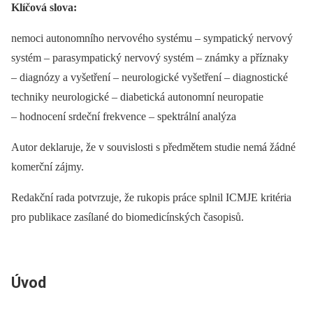
Klíčová slova:
nemoci autonomního nervového systému –⁠ sympatický nervový
systém –⁠ parasympatický nervový systém –⁠ známky a příznaky
–⁠ diagnózy a vyšetření –⁠ neurologické vyšetření –⁠ diagnostické
techniky neurologické –⁠ diabetická autonomní neuropatie
–⁠ hodnocení srdeční frekvence –⁠ spektrální analýza
Autor deklaruje, že v souvislosti s předmětem studie nemá žádné
komerční zájmy.
Redakční rada potvrzuje, že rukopis práce splnil ICMJE kritéria
pro publikace zasílané do biomedicínských časopisů.
Úvod