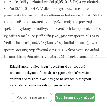
ukazatele složky nízkofrekvenční (0,05–
0,15 Hz) a vysokofrek­
venční (0,15–
0,40 Hz). V dlouhodobých záznamech lze
posuzovat i tzv. velmi nízké a ultranízké frekvence. U SAVSF lze
hodnotit několik ukazatelů. Za nejvýznamnější se považují
spektrální výkony jednotlivých frek­venčních komponent, které se
2
vyjadřují v ms
a lze je přiblížit jako „plochu“ spektrální složky.
Vedle toho se též používá výkonová spektrální hustota (power
2
spectral density) vyjadřovaná v ms
/
Hz. Výkonovou spekt­rální
hustotu si je možno představit jako „výšku“ nebo „amplitudu“
spektrální komponenty. Dále se vyjadřuje relativní zastoupení
Když kliknete na „Souhlasím“ s využitím všech souborů
jednotlivých spektrálních složek (vyjadřuje se
cookies, poskytnete tím souhlas k jejich ukládání ve vašem
v tzv. normalizovaných jednotkách) a poměry jejich spektrálních
zařízení a pomůže to s vaší navigací na stránce, s analýzou
výkonů. Autonomní reaktivita se registruje nejlépe v situacích,
využití dat a našimi marketingovými aktivitami.
kdy dochází k reflexní aktivaci jak sympatiku, tak i vagu. Při
hodnocení SAVSF se proto používá např. zkouška leh-stoj-leh
Podrobné nastavení
Souhlasím a pokračovat
(ortoklinostatická zkouška), kdy se po postavení zvyšuje aktivita