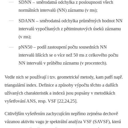
SDNN –
směrodatná odchylka z posloupnosti všech
normálních intervalů (NN) záznamu (v ms);
SDANN –
směrodatná odchylka průměrných hodnot NN
intervalů vypočítaných z pětiminutových úseků záznamu
(v ms);
pNN50 –
podíl zastoupení počtu sousedních NN
intervalů lišících se o více než 50 ms z celkového počtu
NN intervalů v průběhu záznamu (v procentech).
Vedle nich se používají i tzv. geometrické metody, kam patří např.
triangulární index. Definice a způsoby výpočtu těchto a dalších
užívaných charakteristik a indexů jsou popsány v metodikách
vyšetřování ANS, resp. VSF [22,24,25].
Citlivějším vyšetřením zachycujícím nepřímo zejména dechově
vázanou aktivitu vagu je spektrální analýza VSF (SAVSF), která