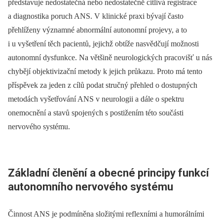
představuje nedostatečná nebo nedostatečně citlivá registrace
a dia­gnostika poruch ANS. V klinické praxi bývají často
přehlíženy významné abnormální autonomní projevy, a to
i u vyšetření těch pa­cientů, jejichž obtíže nasvědčují možnosti
autonomní dysfunkce. Na většině neurologických pracovišť u nás
chybějí objektivizační metody k jejich průkazu. Proto má tento
příspěvek za jeden z cílů podat stručný přehled o dostupných
metodách vyšetřování ANS v neurologii a dále o spektru
onemocnění a stavů spojených s postižením této součásti
nervového systému.
Základní členění a obecné principy funkcí
autonomního nervového systému
Čin­nost ANS je podmíněna složitými reflexními a humorálními