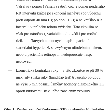
Valsalvův poměr (Valsalva ratio), což je poměr nejdelšího
RR intervalu krátce po skončení manévru (po výdechu
proti odporu 40 m­m Hg po dobu 15 s) a nejkratšího RR
intervalu v průběhu tohoto výdechu. Tato zkouška se
však pro náročnost, variabilitu odpovědí i pro možná
rizika u ně­kte­rých nemocných, např. u pa­cientů
s arteriální hypertenzí, se zvýšeným nitrolebním tlakem,
nebo u pa­cientů s retinopatií, nedoporučuje, resp.
neprovádí.
Izometrická kontrakce ruky –
v této zkoušce se při 30 %
max. síly stisku ruky (handgrip test) trvajícího po dobu
nejvýše 5 min posuzují změny hodnoty diastolického TK
oproti klidovému stavu před zahájením zkoušky.
Obr. 1. Změny srdeční frekvence (SF) ve zkoušce hlubokého