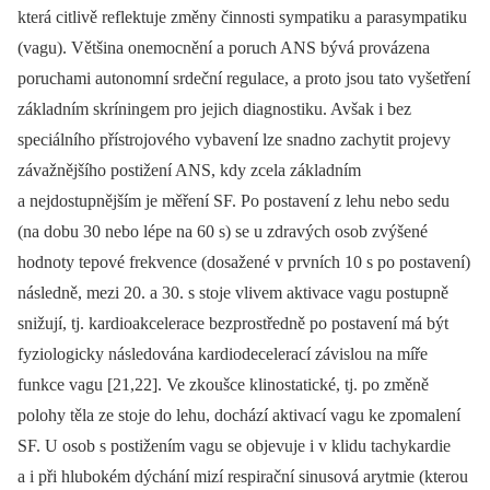
která citlivě reflektuje změny čin­nosti sympatiku a parasympatiku
(vagu). Většina onemocnění a poruch ANS bývá provázena
poruchami autonomní srdeční regulace, a proto jsou tato vyšetření
základním skríningem pro jejich dia­gnostiku. Avšak i bez
speciálního přístrojového vybavení lze snadno zachytit projevy
závažnějšího postižení ANS, kdy zcela základním
a nejdostupnějším je měření SF. Po postavení z lehu nebo sedu
(na dobu 30 nebo lépe na 60 s) se u zdravých osob zvýšené
hodnoty tepové frekvence (dosažené v prvních 10 s po postavení)
následně, mezi 20. a 30. s stoje vlivem aktivace vagu postupně
snižují, tj. kardioakcelerace bezprostředně po postavení má být
fyziologicky následována kardiodecelerací závislou na míře
funkce vagu [21,22]. Ve zkoušce klinostatické, tj. po změně
polohy těla ze stoje do lehu, dochází aktivací vagu ke zpomalení
SF. U osob s postižením vagu se objevuje i v klidu tachykardie
a i při hlubokém dýchání mizí respirační sinusová arytmie (kterou