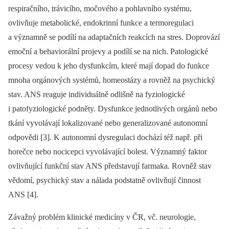
respiračního, trávicího, močového a pohlavního systému,
ovlivňuje metabolické, endokrin­ní funkce a termoregulaci
a významně se podílí na adaptačních reakcích na stres. Doprovází
emoční a behaviorální projevy a podílí se na nich. Patologické
procesy vedou k jeho dysfunkcím, které mají dopad do funkce
mnoha orgánových systémů, homeostázy a rovněž na psychický
stav. ANS reaguje individuálně odlišně na fyziologické
i patofyziologické podněty. Dysfunkce jednotlivých orgánů nebo
tkání vyvolávají lokalizované nebo generalizované autonomní
odpovědi [3]. K autonomní dysregulaci dochází též např. při
horečce nebo nocicepci vyvolávající bolest. Významný faktor
ovlivňující funkční stav ANS představují farmaka. Rovněž stav
vědomí, psychický stav a nálada podstatně ovlivňují čin­nost
ANS [4].
Závažný problém klinické medicíny v ČR, vč. neurologie,