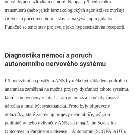
neboli hyposenzitivita receptorů. Naopak při nedostatku
transmiterů (nebo jejich farmakologických agonistů) se zvyšuje
citlivost a počet receptorů a stav se nazývá „up regulation“.
Funkčně se tento stav projevuje jako hypersenzitivita receptorů.
Dia­gnostika nemocí a poruch
autonomního nervového systému
Při podezření na postižení ANS by měla být základem podrobná
anamnéza zaměřená na možné projevy dysfunkcí tohoto systému,
které jsou uvedeny v tab. 1. Tato anamnéza je někdy časově
náročná a musí být systematická. Proto byly připraveny
dotazníky, které zachycují projevy nebo obtíže, jež jsou
podmíněny nebo ovlivněny ANS, jako např. the Scales for
Outcomes in Parkinson’s dis­ease –
Autonomic (SCOPA-AUT),