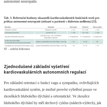
autonomní neuropatie.
Tab. 3. Referenční hodnoty ukazatelů kardiovaskulárních funkčních testů pro
průkaz autonomní neuropatie (získané u pacientů s diabetem mellitem) [23].
SF – srdeční frekvence
Zjednodušené základní vyšetření
kardiovaskulárních autonomních regulací
Pro základní orientaci o funkci vagu a sympatiku, ovlivňujících
kardiovaskulární systém, je možné provést vyšetření pouze ve
zkouškách hlubokého dýchání a ortostatické. Ve zkoušce
hlubokého dýchání by měl dechový cyklus (nádech-výdech), jak