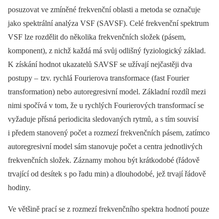
posuzovat ve zmíněné frekvenční oblasti a metoda se označuje
jako spektrální analýza VSF (SAVSF). Celé frekvenční spekt­rum
VSF lze rozdělit do několika frekvenčních složek (pásem,
komponent), z nichž každá má svůj odlišný fyziologický základ.
K získání hodnot ukazatelů SAVSF se užívají nejčastěji dva
postupy –
tzv. rychlá Fourierova transformace (fast Fourier
transformation) nebo autoregresivní model. Základní rozdíl mezi
nimi spočívá v tom, že u rychlých Fourierových transformací se
vyžaduje přísná periodicita sledovaných rytmů, a s tím souvisí
i předem stanovený počet a rozmezí frekvenčních pásem, zatímco
autoregresivní model sám stanovuje počet a centra jednotlivých
frekvenčních složek. Záznamy mohou být krátkodobé (řádově
trvající od desítek s po řadu min) a dlouhodobé, jež trvají řádově
hodiny.
Ve většině prací se z rozmezí frekvenčního spektra hodnotí pouze