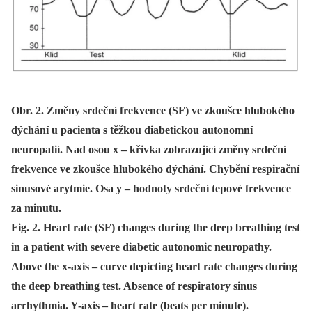
Obr. 2. Změny srdeční frekvence (SF) ve zkoušce hlubokého
dýchání u pacienta s těžkou diabetickou autonomní
neuropatií. Nad osou x – křivka zobrazující změny srdeční
frekvence ve zkoušce hlubokého dýchání. Chybění respirační
sinusové arytmie. Osa y – hodnoty srdeční tepové frekvence
za minutu.
Fig. 2. Heart rate (SF) changes during the deep breathing test
in a patient with severe diabetic autonomic neuropathy.
Above the x-axis – curve depicting heart rate changes during
the deep breathing test. Absence of respiratory sinus
arrhythmia. Y-axis – heart rate (beats per minute).