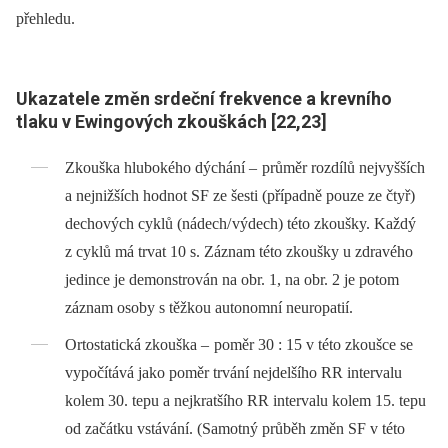
přehledu.
Ukazatele změn srdeční frekvence a krevního
tlaku v Ewingových zkouškách [22,23]
Zkouška hlubokého dýchání –
průměr rozdílů nejvyšších
a nejnižších hodnot SF ze šesti (případně pouze ze čtyř)
dechových cyklů (nádech/
výdech) této zkoušky. Každý
z cyklů má trvat 10 s. Záznam této zkoušky u zdravého
jedince je demonstrován na obr. 1, na obr. 2 je potom
záznam osoby s těžkou autonomní neuropatií.
Ortostatická zkouška –
poměr 30 : 15 v této zkoušce se
vypočítává jako poměr
trvání nejdelšího RR intervalu
kolem 30. tepu a nejkratšího RR intervalu kolem 15. tepu
od začátku vstávání. (Samotný průběh změn SF v této