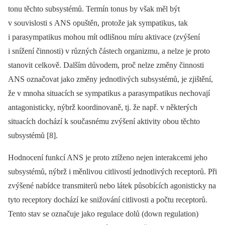
tonu těchto subsystémů. Termín tonus by však měl být
v souvislosti s ANS opuštěn, protože jak sympatikus, tak
i parasympatikus mohou mít odlišnou míru aktivace (zvýšení
i snížení čin­nosti) v různých částech organizmu, a nelze je proto
stanovit celkově. Dalším důvodem, proč nelze změny čin­nosti
ANS označovat jako změny jednotlivých subsystémů, je zjištění,
že v mnoha situacích se sympatikus a parasympatikus nechovají
antagonisticky, nýbrž koordinovaně, tj. že např. v ně­kte­rých
situacích dochází k současnému zvýšení aktivity obou těchto
subsystémů [8].
Hodnocení funkcí ANS je proto ztíženo nejen interakcemi jeho
subsystémů, nýbrž i měnlivou citlivostí jednotlivých receptorů. Při
zvýšené nabídce transmiterů nebo látek působících agonisticky na
tyto receptory dochází ke snižování citlivosti a počtu receptorů.
Tento stav se označuje jako regulace dolů (down regulation)