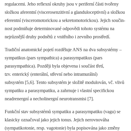
regulacemi. Jeho reflexní okruhy jsou v periferní části tvořeny
složkou aferentní (viscerosenzitivní a glanduloceptivní) a složkou
eferentní (visceromotorickou a sekretomotorickou). Jejich součin­
nost podmiňuje determinované odpovědi tohoto systému na
nejrůznější druhy podnětů z vnitřního i zevního prostředí.
Tradiční anatomické pojetí rozděluje ANS na dva subsystémy –
sympatikus (pars sympathica) a parasympatikus (pars
parasympathica). Později byla objevena i součást třetí,
tzv. enterický (enterální, střevní nebo intramurální)
subsystém [5,6]. Tento subsystém je složitě modulován, vč. vlivů
sympatiku a parasympatiku, a zahrnuje i vlastní specifickou
neadrenergní a necholinergní neurotransmisi [7].
Funkční stav subsystémů sympatiku a parasympatiku (vagu) se
klasicky označoval jako jejich tonus. Jejich nerovnováha
(sympatikotonie, resp. vagotonie) byla popisována jako změny