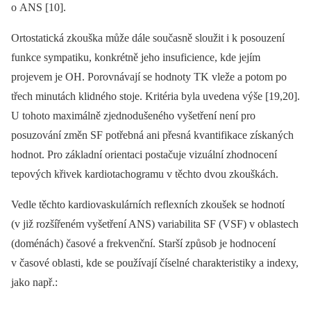
o ANS [10].
Ortostatická zkouška může dále současně sloužit i k posouzení
funkce sympatiku, konkrétně jeho insuficience, kde jejím
projevem je OH. Porovnávají se hodnoty TK vleže a potom po
třech minutách klidného stoje. Kritéria byla uvedena výše [19,20].
U tohoto maximálně zjednodušeného vyšetření není pro
posuzování změn SF potřebná ani přesná kvantifikace získaných
hodnot. Pro základní orientaci postačuje vizuální zhodnocení
tepových křivek kardiotachogramu v těchto dvou zkouškách.
Vedle těchto kardiovaskulárních reflexních zkoušek se hodnotí
(v již rozšířeném vyšetření ANS) variabilita SF (VSF) v oblastech
(doménách) časové a frekvenční. Starší způsob je hodnocení
v časové oblasti, kde se používají číselné charakteristiky a indexy,
jako např.: