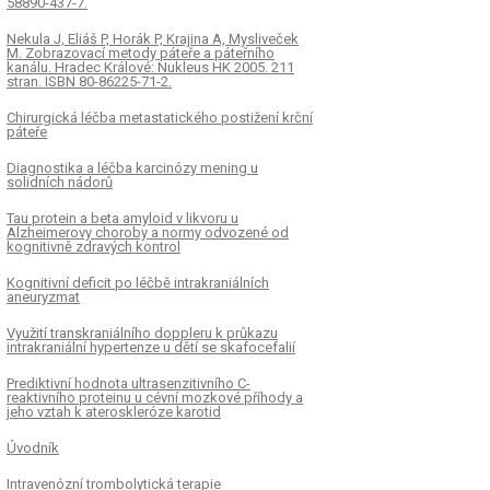
58890-437-7.
Nekula J, Eliáš P, Horák P, Krajina A, Mysliveček
M. Zobrazovací metody páteře a páteřního
kanálu. Hradec Králové: Nukleus HK 2005. 211
stran. ISBN 80-86225-71-2.
Chirurgická léčba metastatického postižení krční
páteře
Diagnostika a léčba karcinózy mening u
solidních nádorů
Tau protein a beta amyloid v likvoru u
Alzheimerovy choroby a normy odvozené od
kognitivně zdravých kontrol
Kognitivní deficit po léčbě intrakraniálních
aneuryzmat
Využití transkraniálního doppleru k průkazu
intrakraniální hypertenze u dětí se skafocefalií
Prediktivní hodnota ultrasenzitivního C-
reaktivního proteinu u cévní mozkové příhody a
jeho vztah k ateroskleróze karotid
Úvodník
Intravenózní trombolytická terapie