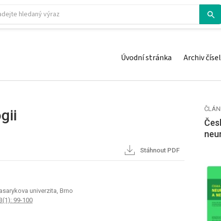
Úvodní stránka
Archiv čísel
ČLÁN
gii
Česk
neu
Stáhnout PDF
Masarykova univerzita, Brno
3(1): 99-100