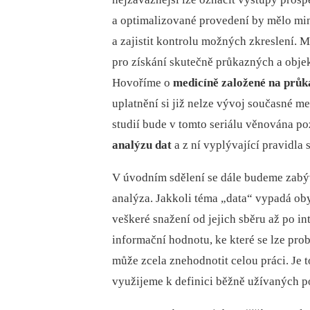
a optimalizované provedení by mělo m
a zajistit kontrolu možných zkreslení. 
pro získání skutečně průkazných a objek
Hovoříme o
medicíně založené na průk
uplatnění si již nelze vývoj současné m
studií bude v tomto seriálu věnována p
analýzu dat
a z ní vyplývající pravidla
V úvodním sdělení se dále budeme zabýva
analýza. Jakkoli téma „data“ vypadá obyč
veškeré snažení od jejich sběru až po i
informační hodnotu, ke které se lze pro
může zcela znehodnotit celou práci. Je 
využijeme k definici běžně užívaných p