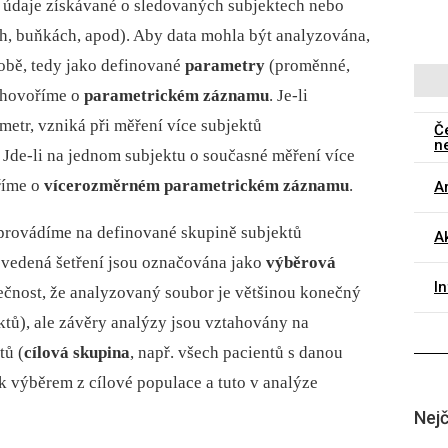
údaje získávané o sledovaných subjektech nebo
h, buňkách, apod). Aby data mohla být analyzována,
obě, tedy jako definované
parametry
(proměnné,
i hovoříme o
parametrickém záznamu
. Je-li
etr, vzniká při měření více subjektů
Č
n
. Jde-li na jednom subjektu o současné měření více
říme o
vícerozměrném parametrickém záznamu
.
Ar
provádíme na definované skupině subjektů
Ak
rovedená šetření jsou označována jako
výběrová
I
ečnost, že analyzovaný soubor je většinou konečný
tů), ale závěry analýzy jsou vztahovány na
tů (
cílová skupina
, např. všech pacientů s danou
k výběrem z cílové populace a tuto v analýze
Nejč