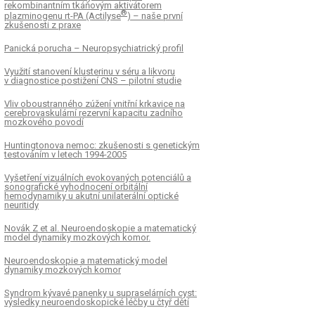
rekombinantním tkáňovým aktivátorem
®
plazminogenu rt-PA (Actilyse
) – naše první
zkušenosti z praxe
Panická porucha – Neuropsychiatrický profil
Využití stanovení klusterinu v séru a likvoru
v diagnostice postižení CNS – pilotní studie
Vliv oboustranného zúžení vnitřní krkavice na
cerebrovaskulární rezervní kapacitu zadního
mozkového povodí
Huntingtonova nemoc: zkušenosti s genetickým
testováním v letech 1994-2005
Vyšetření vizuálních evokovaných potenciálů a
sonografické vyhodnocení orbitální
hemodynamiky u akutní unilaterální optické
neuritidy
Novák Z et al. Neuroendoskopie a matematický
model dynamiky mozkových komor.
Neuroendoskopie a matematický model
dynamiky mozkových komor
Syndrom kývavé panenky u supraselárních cyst:
výsledky neuroendoskopické léčby u čtyř dětí