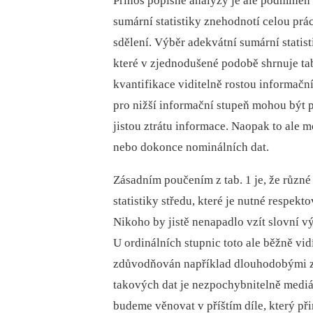
Přínos popisné analýzy je ale podmíněn
sumární statistiky znehodnotí celou prá
sdělení. Výběr adekvátní sumární statis
které v zjednodušené podobě shrnuje tab
kvantifikace viditelně rostou informač
pro nižší informační stupeň mohou být p
jistou ztrátu informace. Naopak to ale m
nebo dokonce nominálních dat.
Zásadním poučením z tab. 1 je, že různé
statistiky středu, které je nutné respekt
Nikoho by jistě nenapadlo vzít slovní vý
U ordinálních stupnic toto ale běžně vid
zdůvodňován například dlouhodobými zv
takových dat je nezpochybnitelně medián
budeme věnovat v příštím díle, který př