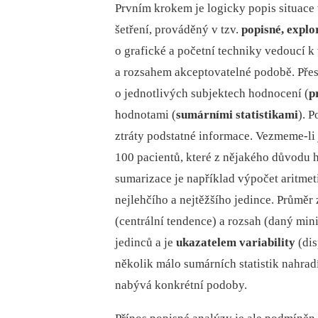
Prvním krokem je logicky popis situace
šetření, prováděný v tzv.
popisné, explo
o grafické a početní techniky vedoucí k
a rozsahem akceptovatelné podobě. Přes
o jednotlivých subjektech hodnocení (
p
hodnotami (
sumárními statistikami
). 
ztráty podstatné informace. Vezmeme-li 
100 pacientů, které z nějakého důvodu
sumarizace je například výpočet aritm
nejlehčího a nejtěžšího jedince. Průměr 
(centrální tendence) a rozsah (daný m
jedinců a je
ukazatelem variability
(dis
několik málo sumárních statistik nahrad
nabývá konkrétní podoby.