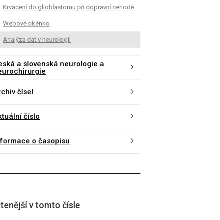
Krvácení do glioblastomu při dopravní nehodě
Webové okénko
Analýza dat v neurologii
eská a slovenská neurologie a
eurochirurgie
chiv čísel
tuální číslo
nformace o časopisu
tenější v tomto čísle