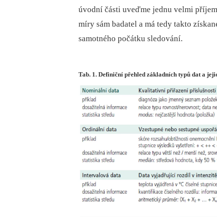
úvodní části uveďme jednu velmi příjem
míry sám badatel a má tedy takto získan
samotného počátku sledování.
Tab. 1. Definiční přehled základních typů dat a jeji