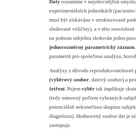
Daty
rozumíme v nejobecnějším smyslu 
experimentálních jednotkách (pacientec
musí být získávána v strukturované pod
sledované veličiny), a v této souvislost
na jednom subjektu sledován jeden param
jednorozměrný parametrický záznam
parametrů pro společnou analýzu, hovo
Analýzy z důvodu reprodukovatelnosti 
(výběrový soubor
, datový soubor) a p
šetření
. Pojem
výběr
tak implikuje skut
(tedy omezený počtem vybraných subjek
potenciálně nekonečnou skupinu subjek
diagnózou). Hodnocený soubor dat je ta
zastupuje.