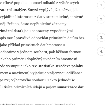
 v cílové populaci pomocí odhadů z výběrových
ratorní analýze
. Smysl vyplývá již z názvu, jde
 vyjádření informace z dat v srozumitelné, správné
něji řečeno, často nepřehledné záznamy
rimární data
) jsou nahrazeny vypočítanými
Popis musí pravdivě odpovídat primárním datům bez
jako příklad primárních dat hmotnost u
 hodnotíme v jednom souboru, pak běžnou formou
etického průměru doplněný uvedením hmotnosti
zde vystupuje jako tzv.
statistika středové polohy
inimem a maximem) vyjadřuje vzájemnou odlišnost
perze) výběrového souboru. Takto jednoduše
í i tisíce primárních údajů a pojem
sumarizace dat