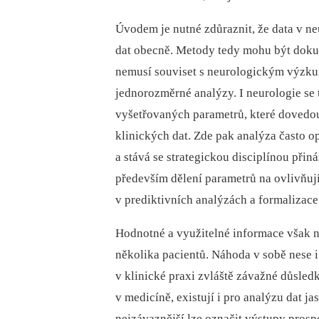
Úvodem je nutné zdůraznit, že data v neu
dat obecně. Metody tedy mohu být doku
nemusí souviset s neurologickým výzku
jednorozměrné analýzy. I neurologie se 
vyšetřovaných parametrů, které dovedo
klinických dat. Zde pak analýza často o
a stává se strategickou disciplínou přin
především dělení parametrů na ovlivňuj
v prediktivních analýzách a formalizac
Hodnotné a využitelné informace však 
několika pacientů. Náhoda v sobě nese 
v klinické praxi zvláště závažné důsled
v medicíně, existují i pro analýzu dat ja
nejzávaznější lze označit výstupy pros