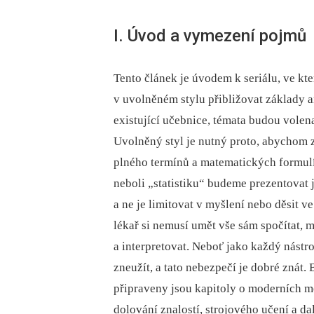
I. Úvod a vymezení pojmů
Tento článek je úvodem k seriálu, ve kt
v uvolněném stylu přibližovat základy a
existující učebnice, témata budou volen
Uvolněný styl je nutný proto, abychom 
plného termínů a matematických formulí
neboli „statistiku“ budeme prezentovat 
a ne je limitovat v myšlení nebo děsit v
lékař si nemusí umět vše sám spočítat, 
a interpretovat. Neboť jako každý nástro
zneužít, a tato nebezpečí je dobré znát
připraveny jsou kapitoly o moderních 
dolování znalostí, strojového učení a dal