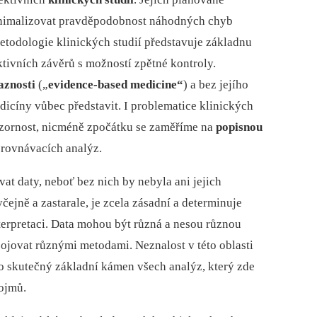
inimalizovat pravděpodobnost náhodných chyb
Metodologie klinických studií představuje základnu
tivních závěrů s možností zpětné kontroly.
aznosti
(„
evidence-based medicine“
) a bez jejího
edicíny vůbec představit. I problematice klinických
ozornost, nicméně zpočátku se zaměříme na
popisnou
 srovnávacích analýz.
t daty, neboť bez nich by nebyla ani jejich
ejně a zastarale, je zcela zásadní a determinuje
nterpretaci. Data mohou být různá a nesou různou
bojovat různými metodami. Neznalost v této oblasti
to skutečný základní kámen všech analýz, který zde
ojmů.