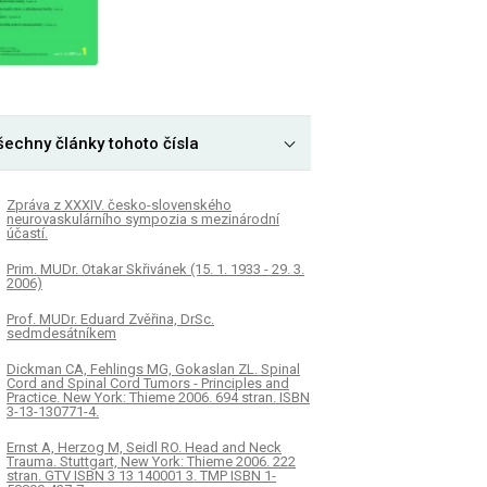
šechny články tohoto čísla
Zpráva z XXXIV. česko-slovenského
neurovaskulárního sympozia s mezinárodní
účastí.
Prim. MUDr. Otakar Skřivánek (15. 1. 1933 - 29. 3.
2006)
Prof. MUDr. Eduard Zvěřina, DrSc.
sedmdesátníkem
Dickman CA, Fehlings MG, Gokaslan ZL. Spinal
Cord and Spinal Cord Tumors - Principles and
Practice. New York: Thieme 2006. 694 stran. ISBN
3-13-130771-4.
Ernst A, Herzog M, Seidl RO. Head and Neck
Trauma. Stuttgart, New York: Thieme 2006. 222
stran. GTV ISBN 3 13 140001 3. TMP ISBN 1-