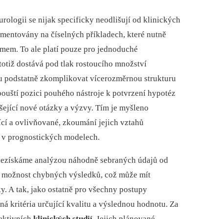
rologii se nijak specificky neodlišují od klinických
mentovány na číselných příkladech, které nutně
mem. To ale platí pouze pro jednoduché
totiž dostává pod tlak rostoucího množství
u podstatně zkomplikovat vícerozměrnou strukturu
pouští pozici pouhého nástroje k potvrzení hypotéz
ášející nové otázky a výzvy. Tím je myšleno
ící a ovlivňované, zkoumání jejich vztahů
e v prognostických modelech.
nezískáme analýzou náhodně sebraných údajů od
i možnost chybných výsledků, což může mít
ky. A tak, jako ostatně pro všechny postupy
sná kritéria určující kvalitu a výslednou hodnotu. Za
pektivních
klinických studií
. Jejich plánované