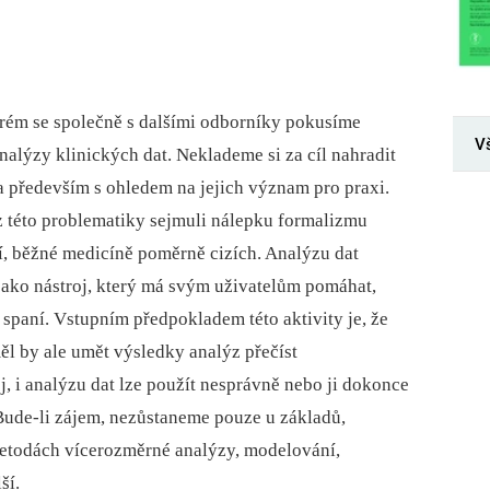
erém se společně s dalšími odborníky pokusíme
V
nalýzy klinických dat. Neklademe si za cíl nahradit
a především s ohledem na jejich význam pro praxi.
z této problematiky sejmuli nálepku formalizmu
, běžné medicíně poměrně cizích. Analýzu dat
jako nástroj, který má svým uživatelům pomáhat,
e spaní. Vstupním předpokladem této aktivity je, že
měl by ale umět výsledky analýz přečíst
j, i analýzu dat lze použít nesprávně nebo ji dokonce
. Bude-li zájem, nezůstaneme pouze u základů,
metodách vícerozměrné analýzy, modelování,
ší.