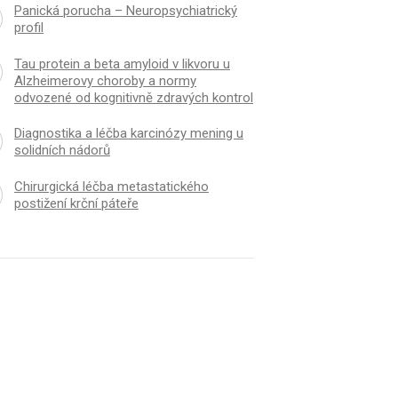
Panická porucha – Neuropsychiatrický
profil
Tau protein a beta amyloid v likvoru u
Alzheimerovy choroby a normy
odvozené od kognitivně zdravých kontrol
Diagnostika a léčba karcinózy mening u
solidních nádorů
Chirurgická léčba metastatického
postižení krční páteře