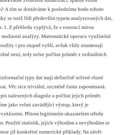
 adekvátně zvolenou sumarizací, špatná volba
ci! A tím se dostáváme k poslednímu bodu tohoto
tiky se totiž řídí především typem analyzovaných dat,
. 1. Z přehledu vyplývá, že s rostoucí mírou
ní možnosti analýzy. Matematické operace využitelné
oužity i pro stupně vyšší, avšak vždy znamenají
ožné není, tedy nelze počítat průměr z ordinálních
 informační typy dat mají definičně určené různé
ovat. Věc sice triviální, nicméně často zapomínaná.
pis nalezených diagnóz a počítat jejich průměr.
íme jako velmi zavádějící výstup, který je
yklostmi. Přitom legitimním ukazatelem středu
. Použití statistik, jejich výhodám a nevýhodám se
inese již konkrétní numerické příklady. Na závěr