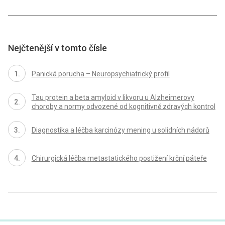
Nejčtenější v tomto čísle
Panická porucha – Neuropsychiatrický profil
Tau protein a beta amyloid v likvoru u Alzheimerovy
choroby a normy odvozené od kognitivně zdravých kontrol
Diagnostika a léčba karcinózy mening u solidních nádorů
Chirurgická léčba metastatického postižení krční páteře