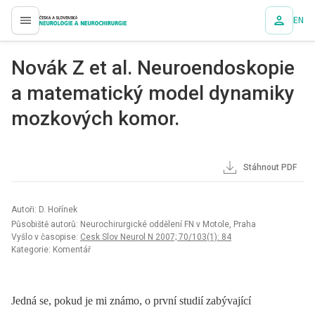
EN
proLékaře.cz
Novák Z et al. Neuroendoskopie
a matematický model dynamiky
mozkových komor.
Stáhnout PDF
Autoři: D. Hořínek
Působiště autorů: Neurochirurgické oddělení FN v Motole, Praha
Vyšlo v časopise:
Cesk Slov Neurol N 2007; 70/103(1): 84
Kategorie: Komentář
Jedná se, pokud je mi známo, o první studií zabývající