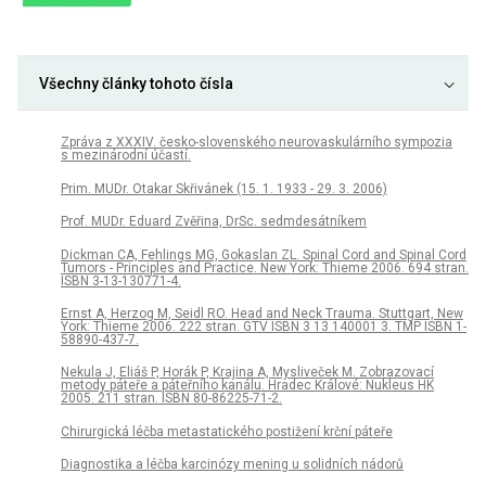
Všechny články tohoto čísla
Zpráva z XXXIV. česko-slovenského neurovaskulárního sympozia
s mezinárodní účastí.
Prim. MUDr. Otakar Skřivánek (15. 1. 1933 - 29. 3. 2006)
Prof. MUDr. Eduard Zvěřina, DrSc. sedmdesátníkem
Dickman CA, Fehlings MG, Gokaslan ZL. Spinal Cord and Spinal Cord
Tumors - Principles and Practice. New York: Thieme 2006. 694 stran.
ISBN 3-13-130771-4.
Ernst A, Herzog M, Seidl RO. Head and Neck Trauma. Stuttgart, New
York: Thieme 2006. 222 stran. GTV ISBN 3 13 140001 3. TMP ISBN 1-
58890-437-7.
Nekula J, Eliáš P, Horák P, Krajina A, Mysliveček M. Zobrazovací
metody páteře a páteřního kanálu. Hradec Králové: Nukleus HK
2005. 211 stran. ISBN 80-86225-71-2.
Chirurgická léčba metastatického postižení krční páteře
Diagnostika a léčba karcinózy mening u solidních nádorů