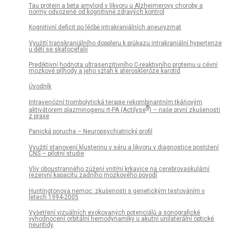
Tau protein a beta amyloid v likvoru u Alzheimerovy choroby a
normy odvozené od kognitivně zdravých kontrol
Kognitivní deficit po léčbě intrakraniálních aneuryzmat
Využití transkraniálního doppleru k průkazu intrakraniální hypertenze
u dětí se skafocefalií
Prediktivní hodnota ultrasenzitivního C-reaktivního proteinu u cévní
mozkové příhody a jeho vztah k ateroskleróze karotid
Úvodník
Intravenózní trombolytická terapie rekombinantním tkáňovým
®
aktivátorem plazminogenu rt-PA (Actilyse
) – naše první zkušenosti
z praxe
Panická porucha – Neuropsychiatrický profil
Využití stanovení klusterinu v séru a likvoru v diagnostice postižení
CNS – pilotní studie
Vliv oboustranného zúžení vnitřní krkavice na cerebrovaskulární
rezervní kapacitu zadního mozkového povodí
Huntingtonova nemoc: zkušenosti s genetickým testováním v
letech 1994-2005
Vyšetření vizuálních evokovaných potenciálů a sonografické
vyhodnocení orbitální hemodynamiky u akutní unilaterální optické
neuritidy