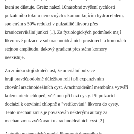
která se dilatuje. Greitz nalezl 10násobné zvýšení rychlosti
pulzatilního toku u nemocných s komunikujícím hydrocefalem,
spojeným s 50% redukcí v pulzatilitě likvoru přes
kraniocervikální junkci [1]. Za fyziologických podmínek mají
likvorové pulzace v subarachnoideálních prostorech a komorách
stejnou amplitudu, tlakový gradient přes stěnu komory
neexistuje.
Za zmínku stojí skutečnost, že arteriální pulzace
hrají pravděpodobně důležitou roli i při expanzivním
chování arachnoideálních cyst. Arachnoideální membrána vytváří
kolem arterie chlopeň, většinou při bazi cysty. Při pulzacích
dochází k otevírání chlopně a "vstřikování" likvoru do cysty.
Tento mechanizmus je považován některými autory za
mechanizmus zvětšování u arachnoideálních cyst [2].
Autorův matematický model likvorové dynamiky je