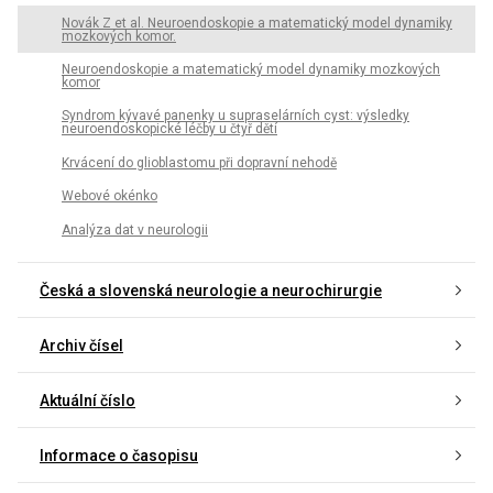
Novák Z et al. Neuroendoskopie a matematický model dynamiky
mozkových komor.
Neuroendoskopie a matematický model dynamiky mozkových
komor
Syndrom kývavé panenky u supraselárních cyst: výsledky
neuroendoskopické léčby u čtyř dětí
Krvácení do glioblastomu při dopravní nehodě
Webové okénko
Analýza dat v neurologii
Česká a slovenská neurologie a neurochirurgie
Archiv čísel
Aktuální číslo
Informace o časopisu