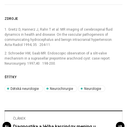
ZDROJE
1. Greitz D, Hannerz J, Rahn T et al. MR imaging of cerebrospinal fluid
dynamics in health and disease. On the vascular pathogenesis of
communicating hydrocephalus and benign intracranial hypertension.
Acta Radiol 1994; 35 : 204-11.
2. Schroeder HW, Gaab MR. Endoscopic observation of a slit-valve
mechanism in a suprasellar prepontine arachnoid cyst: case report.
Neurosurgery. 1997;40 : 198-200.
ŠTÍTKY
Dětská neurologie
Neurochirurgie
Neurologie
ČLÁNEK
Diagnostika a léčba karcinózy mening u