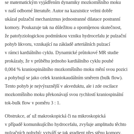
se matematickým vyjádřením dynamiky mozkomíšního moku
v naší odborné literatuře. Autor na kazuistice velmi dobře
ukázal pulzační mechanizmus jednostranné dilatace postranní
komory. Poukazuje tak na důležitou a opomíjenou skutečnost,
že patofyziologickou podmínkou vzniku hydrocefalu je pulzační
pohyb likvoru, vznikající na základě arteriálních pulzací
v rámci kardiálního cyklu. Dynamické průtokové MR studie
prokázaly, že v průběhu jednoho kardiálního cyklu pouhé
0,004 % kraniospinálního mozkomíšního moku mění svou pozici
a pohybují se jako celek kraniokaudálním směrem (bulk flow).
Tento pohyb je nejvýraznější v akveduktu, ale i zde oscilace
mozkomíšního moku překonávají svou rychlostí kraniospinální
tok-bulk flow v poměru 3 : 1.
Obstrukce, ať už makroskopická či na mikroskopická
v případě komunikujícího hydrocefalu, zvyšuje amplitudu těchto
pulzačních pohybů; vytváří se tak gradient přes stěnu komory,