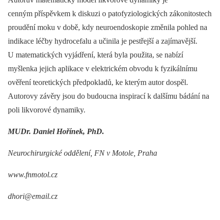
cenným příspěvkem k diskuzi o patofyziologických zákonitostech
proudění moku v době, kdy neuroendoskopie změnila pohled na
indikace léčby hydrocefalu a učinila je pestřejší a zajímavější.
U matematických vyjádření, která byla použita, se nabízí
myšlenka jejich aplikace v elektrickém obvodu k fyzikálnímu
ověření teoretických předpokladů, ke kterým autor dospěl.
Autorovy závěry jsou do budoucna inspirací k dalšímu bádání na
poli likvorové dynamiky.
MUDr. Daniel Hořínek, PhD.
Neurochirurgické oddělení, FN v Motole, Praha
www.fnmotol.cz
dhori@email.cz