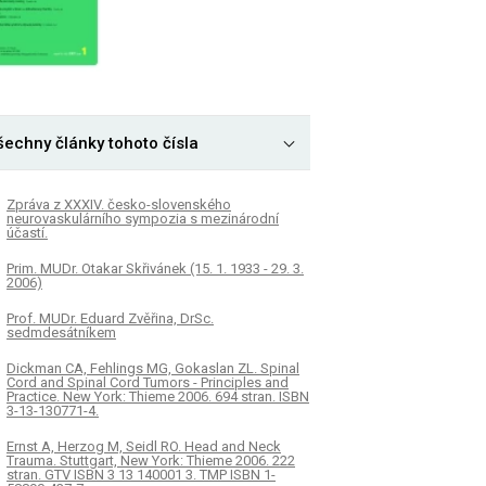
šechny články tohoto čísla
Zpráva z XXXIV. česko-slovenského
neurovaskulárního sympozia s mezinárodní
účastí.
Prim. MUDr. Otakar Skřivánek (15. 1. 1933 - 29. 3.
2006)
Prof. MUDr. Eduard Zvěřina, DrSc.
sedmdesátníkem
Dickman CA, Fehlings MG, Gokaslan ZL. Spinal
Cord and Spinal Cord Tumors - Principles and
Practice. New York: Thieme 2006. 694 stran. ISBN
3-13-130771-4.
Ernst A, Herzog M, Seidl RO. Head and Neck
Trauma. Stuttgart, New York: Thieme 2006. 222
stran. GTV ISBN 3 13 140001 3. TMP ISBN 1-