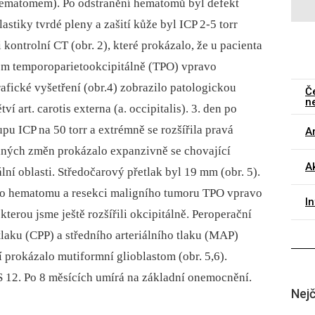
hematomem). Po odstranění hematomů byl defekt
astiky tvrdé pleny a zašití kůže byl ICP 2-5 torr
 kontrolní CT (obr. 2), které prokázalo, že u pacienta
om temporoparietookcipitálně (TPO) vpravo
afické vyšetření (obr.4) zobrazilo patologickou
Č
n
í art. carotis externa (a. occipitalis). 3. den po
u ICP na 50 torr a extrémně se rozšířila pravá
Ar
aných změn prokázalo expanzivně se chovající
Ak
í oblasti. Středočarový přetlak byl 19 mm (obr. 5).
ího hematomu a resekci maligního tumoru TPO vpravo
I
terou jsme ještě rozšířili okcipitálně. Peroperační
laku (CPP) a středního arteriálního tlaku (MAP)
í prokázalo mutiformní glioblastom (obr. 5,6).
CS 12. Po 8 měsících umírá na základní onemocnění.
Nejč