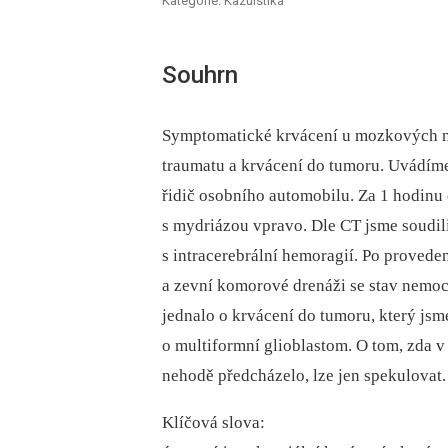
Kategorie: Kazuistika
Souhrn
Symptomatické krvácení u mozkových nád
traumatu a krvácení do tumoru. Uvádíme
řidič osobního automobilu. Za 1 hodinu
s mydriázou vpravo. Dle CT jsme soudili
s intracerebrální hemoragií. Po proved
a zevní komorové drenáži se stav nemoc
jednalo o krvácení do tumoru, který jsme
o multiformní glioblastom. O tom, zda 
nehodě předcházelo, lze jen spekulovat.
Klíčová slova: