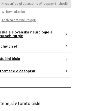
Krvácení do glioblastomu při dopravní nehodě
Webové okénko
Analýza dat v neurologii
eská a slovenská neurologie a
eurochirurgie
chiv čísel
tuální číslo
nformace o časopisu
tenější v tomto čísle