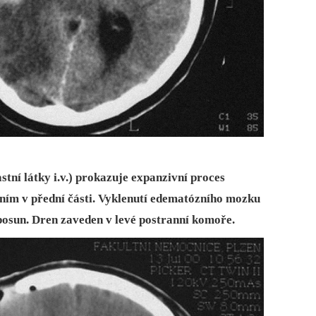
stní látky i.v.) prokazuje expanzivní proces
ním v přední části. Vyklenutí edematózního mozku
posun. Dren zaveden v levé postranní komoře.