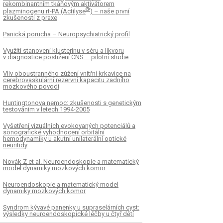
rekombinantním tkáňovým aktivátorem
®
plazminogenu rt-PA (Actilyse
) – naše první
zkušenosti z praxe
Panická porucha – Neuropsychiatrický profil
Využití stanovení klusterinu v séru a likvoru
v diagnostice postižení CNS – pilotní studie
Vliv oboustranného zúžení vnitřní krkavice na
cerebrovaskulární rezervní kapacitu zadního
mozkového povodí
Huntingtonova nemoc: zkušenosti s genetickým
testováním v letech 1994-2005
Vyšetření vizuálních evokovaných potenciálů a
sonografické vyhodnocení orbitální
hemodynamiky u akutní unilaterální optické
neuritidy
Novák Z et al. Neuroendoskopie a matematický
model dynamiky mozkových komor.
Neuroendoskopie a matematický model
dynamiky mozkových komor
Syndrom kývavé panenky u supraselárních cyst:
výsledky neuroendoskopické léčby u čtyř dětí