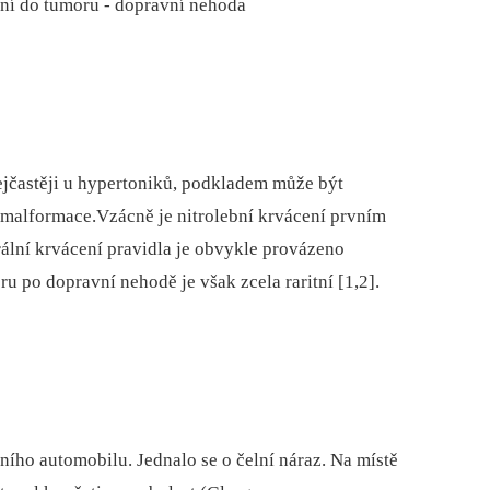
ení do tumoru -⁠ dopravní nehoda
ejčastěji u hypertoniků, podkladem může být
í malformace.Vzácně je nitrolební krvácení prvním
ální krvácení pravidla je obvykle provázeno
po dopravní nehodě je však zcela raritní [1,2].
ního automobilu. Jednalo se o čelní náraz. Na místě