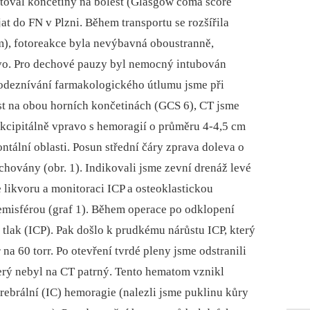
toval končetiny na bolest (Glasgow coma score
jat do FN v Plzni. Během transportu se rozšířila
), fotoreakce byla nevýbavná oboustranně,
evo. Pro dechové pauzy byl nemocný intubován
i odeznívání farmakologického útlumu jsme při
lest na obou horních končetinách (GCS 6), CT jsme
okcipitálně vpravo s hemoragií o průměru 4-4,5 cm
ntální oblasti. Posun střední čáry zprava doleva o
hovány (obr. 1). Indikovali jsme zevní drenáž levé
likvoru a monitoraci ICP a osteoklastickou
emisférou (graf 1). Během operace po odklopení
 tlak (ICP). Pak došlo k prudkému nárůstu ICP, který
na 60 torr. Po otevření tvrdé pleny jsme odstranili
erý nebyl na CT patrný. Tento hematom vznikl
ebrální (IC) hemoragie (nalezli jsme puklinu kůry