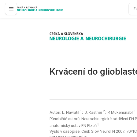
proLékaře.cz
proLékaře.cz
Krvácení do glioblas
1
2
3
Autoři: L. Navrátil
; J. Kastner
; P. Mukenšnabl
Působiště autorů: Neurochirurgické oddělení FN 
3
anatomický ústav FN Plzeň
Vyšlo v časopise:
Cesk Slov Neurol N 2007; 70/10