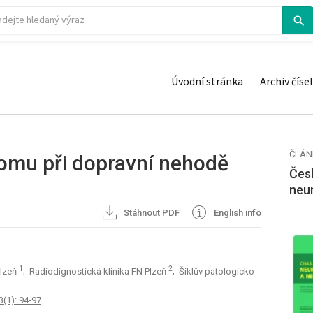
Úvodní stránka
Archiv čísel
ČLÁN
tomu při dopravní nehodě
Česk
neu
Stáhnout PDF
English info
1
2
Plzeň
; Radiodignostická klinika FN Plzeň
; Šiklův patologicko-
3(1): 94-97