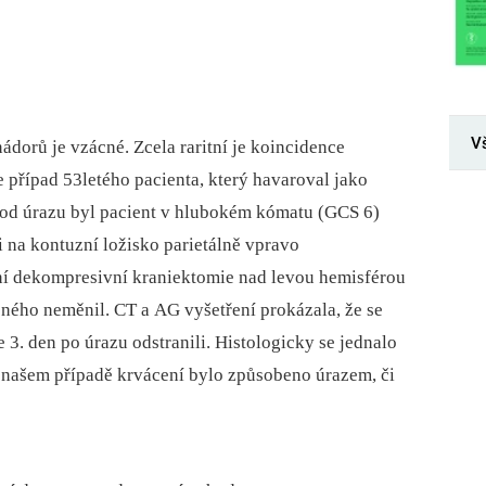
V
orů je vzácné. Zcela raritní je koincidence
 případ 53letého pacienta, který havaroval jako
 od úrazu byl pacient v hlubokém kómatu (GCS 6)
 na kontuzní ložisko parietálně vpravo
ení dekompresivní kraniektomie nad levou hemisférou
ného neměnil. CT a AG vyšetření prokázala, že se
 3. den po úrazu odstranili. Histologicky se jednalo
v našem případě krvácení bylo způsobeno úrazem, či