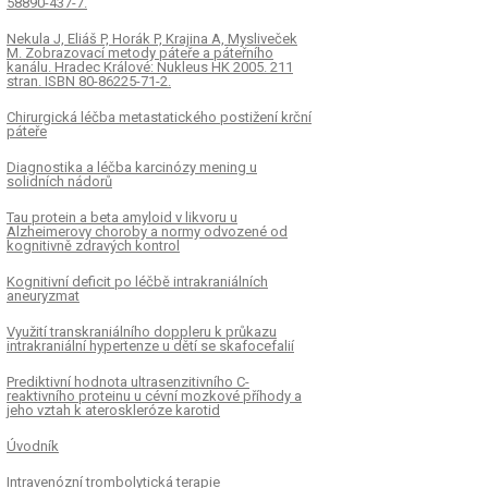
58890-437-7.
Nekula J, Eliáš P, Horák P, Krajina A, Mysliveček
M. Zobrazovací metody páteře a páteřního
kanálu. Hradec Králové: Nukleus HK 2005. 211
stran. ISBN 80-86225-71-2.
Chirurgická léčba metastatického postižení krční
páteře
Diagnostika a léčba karcinózy mening u
solidních nádorů
Tau protein a beta amyloid v likvoru u
Alzheimerovy choroby a normy odvozené od
kognitivně zdravých kontrol
Kognitivní deficit po léčbě intrakraniálních
aneuryzmat
Využití transkraniálního doppleru k průkazu
intrakraniální hypertenze u dětí se skafocefalií
Prediktivní hodnota ultrasenzitivního C-
reaktivního proteinu u cévní mozkové příhody a
jeho vztah k ateroskleróze karotid
Úvodník
Intravenózní trombolytická terapie