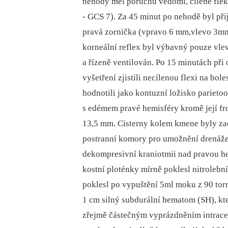
nehody měl poruchu vědomí, cíleně flek
-⁠ GCS 7). Za 45 minut po nehodě byl při
pravá zornička (vpravo 6 mm,vlevo 3mm
korneální reflex byl výbavný pouze vl
a řízeně ventilován. Po 15 minutách př
vyšetření zjistili necílenou flexi na bo
hodnotili jako kontuzní ložisko parieto
s edémem pravé hemisféry kromě její fro
13,5 mm. Cisterny kolem kmene byly zac
postranní komory pro umožnění drenáže 
dekompresivní kraniotmii nad pravou h
kostní ploténky mírně poklesl nitrolební
poklesl po vypuštění 5ml moku z 90 torr 
1 cm silný subdurální hematom (SH), kt
zřejmě částečným vyprázdněním intracer