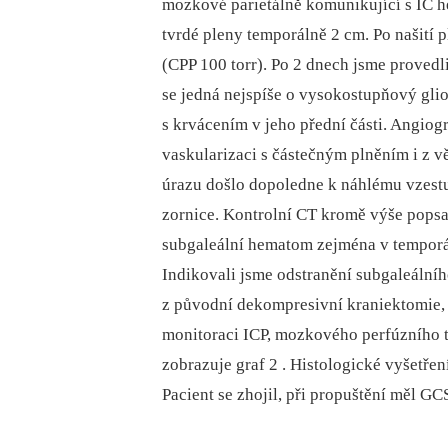
mozkové parietálně komunikující s IC 
tvrdé pleny temporálně 2 cm. Po našití pl
(CPP 100 torr). Po 2 dnech jsme provedli
se jedná nejspíše o vysokostupňový gli
s krvácením v jeho přední části. Angiogr
vaskularizaci s částečným plněním i z větv
úrazu došlo dopoledne k náhlému vzestup
zornice. Kontrolní CT kromě výše pops
subgaleální hematom zejména v temporáln
Indikovali jsme odstranění subgaleáln
z původní dekompresivní kraniektomie, k
monitoraci ICP, mozkového perfúzního t
zobrazuje graf 2 . Histologické vyšetřen
Pacient se zhojil, při propuštění měl G