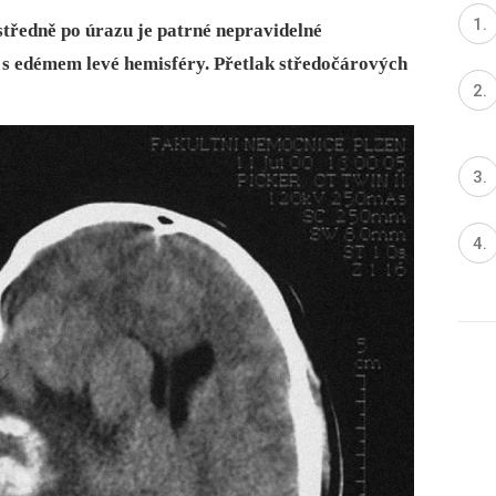
tředně po úrazu je patrné nepravidelné
 s edémem levé hemisféry. Přetlak středočárových