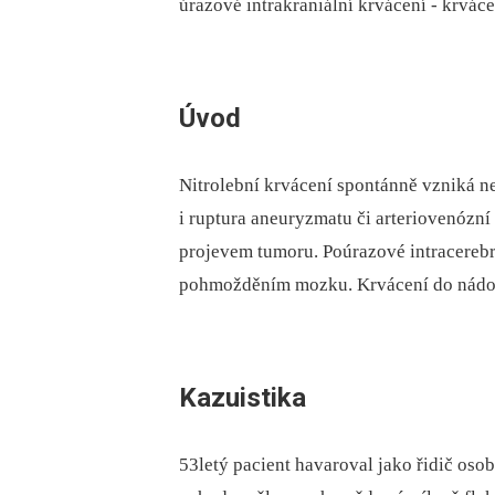
úrazové intrakraniální krvácení -⁠ krvác
Úvod
Nitrolební krvácení spontánně vzniká n
i ruptura aneuryzmatu či arteriovenózn
projevem tumoru. Poúrazové intracerebr
pohmožděním mozku. Krvácení do nádoru 
Kazuistika
53letý pacient havaroval jako řidič osob