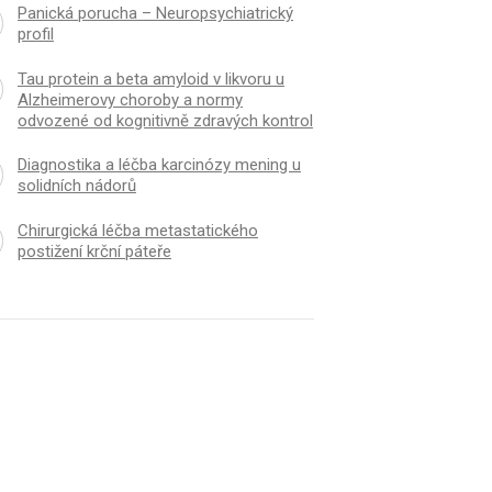
Panická porucha – Neuropsychiatrický
profil
Tau protein a beta amyloid v likvoru u
Alzheimerovy choroby a normy
odvozené od kognitivně zdravých kontrol
Diagnostika a léčba karcinózy mening u
solidních nádorů
Chirurgická léčba metastatického
postižení krční páteře