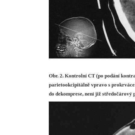
Obr. 2. Kontrolní CT (po podání kontra
parietookcipitálně vpravo s prokrváce
do dekomprese, není již středočárový 